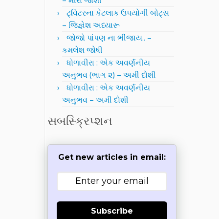
– મીરા જોશી
ટ્વિટરના કેટલાક ઉપયોગી બોટ્સ
– જિજ્ઞેશ અધ્યારૂ
જોજો પાંપણ ના ભીંજાય.. –
કમલેશ જોષી
ધોળાવીરા : એક અવર્ણનીય
અનુભવ (ભાગ ૨) – અમી દોશી
ધોળાવીરા : એક અવર્ણનીય
અનુભવ – અમી દોશી
સબસ્ક્રિપ્શન
Get new articles in email:
Subscribe