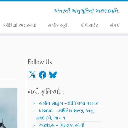
અંતરની અનુભૂતિનો અક્ષર ધ્વનિ..
ઑડિયો અક્ષરનાદ
સર્જક સૂચી
કોપીરાઈટ
સંપર્ક
Follow Us
X
Facebook
Bluesky
નવી કૃતિઓ…
સર્જન સાહેબ – દીપિકાબા પરમાર
ધમ્મપદ – ઋષિકેશ શરણ, અનુ.
હર્ષદ દવે, ભાગ ૧
અછાંદસ – પ્રિયંકા સોની