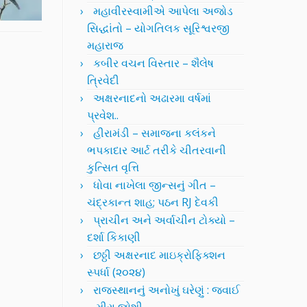
મહાવીરસ્વામીએ આપેલા અજોડ
સિદ્ધાંતો – યોગતિલક સૂરિશ્વરજી
મહારાજ
કબીર વચન વિસ્તાર – શૈલેષ
ત્રિવેદી
અક્ષરનાદનો અઢારમા વર્ષમાં
પ્રવેશ..
હીરામંડી – સમાજના કલંકને
ભપકાદાર આર્ટ તરીકે ચીતરવાની
કુત્સિત વૃત્તિ
ધોવા નાખેલા જીન્સનું ગીત –
ચંદ્રકાન્ત શાહ; પઠન RJ દેવકી
પ્રાચીન અને અર્વાચીન ટોક્યો –
દર્શા કિકાણી
છઠ્ઠી અક્ષરનાદ માઇક્રોફિક્શન
સ્પર્ધા (૨૦૨૪)
રાજસ્થાનનું અનોખું ઘરેણું : જવાઈ