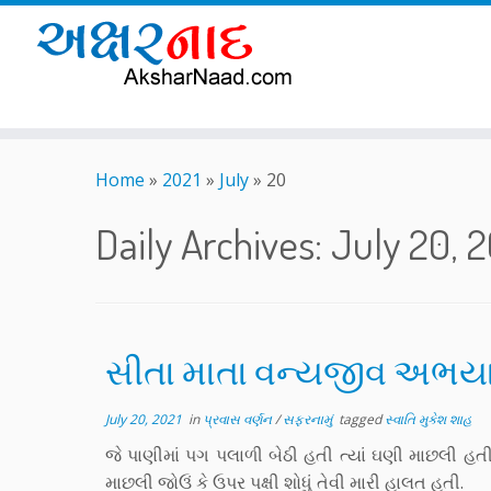
Skip
to
Home
»
2021
»
July
»
20
content
Daily Archives:
July 20, 2
સીતા માતા વન્યજીવ અભયા
July 20, 2021
in
પ્રવાસ વર્ણન
/
સફરનામું
tagged
સ્વાતિ મુકેશ શાહ
જે પાણીમાં પગ પલાળી બેઠી હતી ત્યાં ઘણી માછલી હ
માછલી જોઉં કે ઉપર પક્ષી શોધું તેવી મારી હાલત હતી.