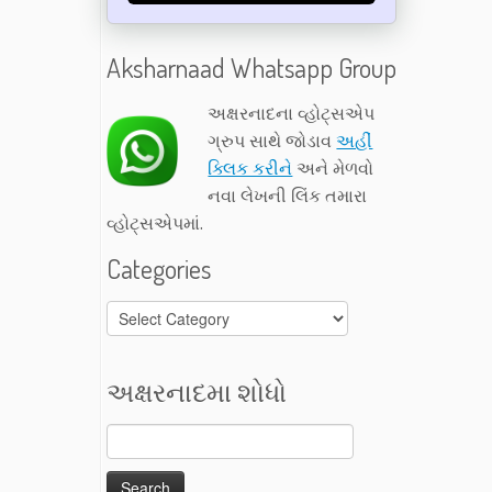
Aksharnaad Whatsapp Group
અક્ષરનાદના વ્હોટ્સએપ
ગ્રુપ સાથે જોડાવ
અહીં
ક્લિક કરીને
અને મેળવો
નવા લેખની લિંક તમારા
વ્હોટ્સએપમાં.
Categories
Categories
અક્ષરનાદમા શોધો