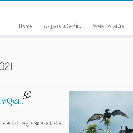
Home
ઈ-પુસ્તક ડાઉનલોડ
‘સર્જન’ સામયિક
021
6
રણ્ય..
તી. બેસવાની બહુ મજા આવી. નીચે