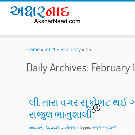
Skip
to
Home
»
2021
»
February
»
15
content
Daily Archives:
February 1
લી. તારા વગર સૂકોભટ થઈ ગ
22
રાજુલ ભાનુશાલી
February 15, 2021
in
સિંજારવ
tagged
રાજુલ ભાનુશાલી