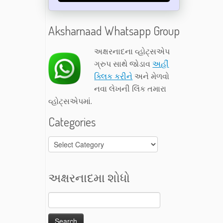
Aksharnaad Whatsapp Group
અક્ષરનાદના વ્હોટ્સએપ
ગ્રુપ સાથે જોડાવ
અહીં
ક્લિક કરીને
અને મેળવો
નવા લેખની લિંક તમારા
વ્હોટ્સએપમાં.
Categories
Categories
અક્ષરનાદમા શોધો