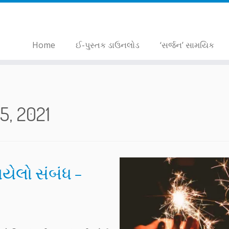
Home
ઈ-પુસ્તક ડાઉનલોડ
‘સર્જન’ સામયિક
5, 2021
યેલો સંબંધ –