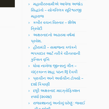
મહાવીરસ્વામીએ આપેલા અજોડ
સિદ્ધાંતો – યોગતિલક સૂરિશ્વરજી
મહારાજ
કબીર વચન વિસ્તાર – શૈલેષ
ત્રિવેદી
અક્ષરનાદનો અઢારમા વર્ષમાં
પ્રવેશ..
હીરામંડી – સમાજના કલંકને
ભપકાદાર આર્ટ તરીકે ચીતરવાની
કુત્સિત વૃત્તિ
ધોવા નાખેલા જીન્સનું ગીત –
ચંદ્રકાન્ત શાહ; પઠન RJ દેવકી
પ્રાચીન અને અર્વાચીન ટોક્યો –
દર્શા કિકાણી
છઠ્ઠી અક્ષરનાદ માઇક્રોફિક્શન
સ્પર્ધા (૨૦૨૪)
રાજસ્થાનનું અનોખું ઘરેણું : જવાઈ