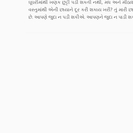
ઘૂઘરીમાંથી ખણક છુટ્ટી પડી શકતી નથી, મધ અને મીઠાશન
વસ્તુમાંથી એની છાયાને દૂર કરી શકાય ખરી? તું મારી છ
છે. આપણે જુદા ન પડી શકીએ. આપણને જુદા ન પાડી શ