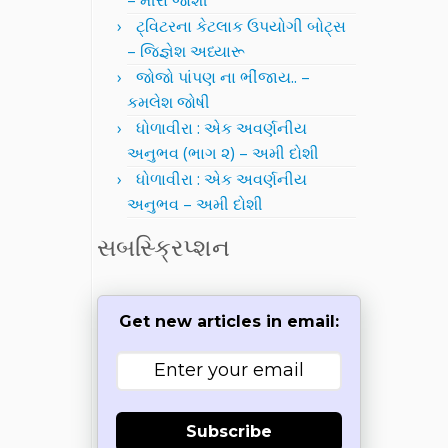
– મીરા જોશી
ટ્વિટરના કેટલાક ઉપયોગી બોટ્સ
– જિજ્ઞેશ અધ્યારૂ
જોજો પાંપણ ના ભીંજાય.. –
કમલેશ જોષી
ધોળાવીરા : એક અવર્ણનીય
અનુભવ (ભાગ ૨) – અમી દોશી
ધોળાવીરા : એક અવર્ણનીય
અનુભવ – અમી દોશી
સબસ્ક્રિપ્શન
Get new articles in email:
Subscribe