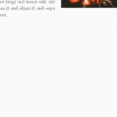
ે વિખૂટાં પાડી શકાતાં નથી. કોઈ
ાયા છે. મારી મીઠાશ છે. મારી ખણક
કાય.