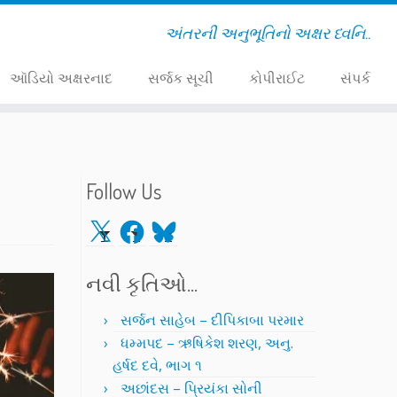
અંતરની અનુભૂતિનો અક્ષર ધ્વનિ..
ઑડિયો અક્ષરનાદ
સર્જક સૂચી
કોપીરાઈટ
સંપર્ક
Follow Us
X
Facebook
Bluesky
નવી કૃતિઓ…
સર્જન સાહેબ – દીપિકાબા પરમાર
ધમ્મપદ – ઋષિકેશ શરણ, અનુ.
હર્ષદ દવે, ભાગ ૧
અછાંદસ – પ્રિયંકા સોની