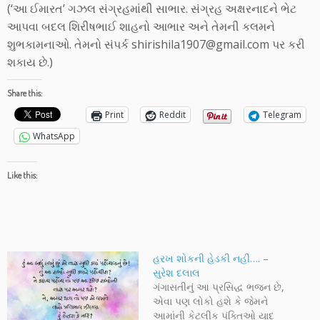
(‘આ ઈમારત’ ગઝલ સંગ્રહમાંથી સાભાર. સંગ્રહ અક્ષરનાદને ભેટ
આપવા બદલ શિરીષભાઈ શાહનો આભાર અને તેમની કલમને
શુભકામનાઓ. તેમનો સંપર્ક shirishila1907@gmail.com પર કરી
શકાય છે.)
Share this:
Print
Reddit
Telegram
WhatsApp
Like this:
હરખ શોકની હેડકી નહીં…. –
સુરેશ દલાલ
ગંગાસતીનું આ પ્રસિદ્ધ ભજન છે,
એવા પણ લોકો હશે કે જેમને
આમાંની કેટલીક પંક્તિઓ યાદ