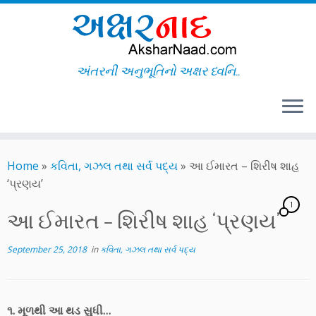
અંતરની અનુભૂતિનો અક્ષર ધ્વનિ..
Skip
to
Home
»
કવિતા, ગઝલ તથા સર્વ પદ્ય
»
આ ઈમારત – શિરીષ શાહ
content
‘પ્રણય’
1
આ ઈમારત – શિરીષ શાહ ‘પ્રણય’
September 25, 2018
in
કવિતા, ગઝલ તથા સર્વ પદ્ય
૧. મૂળથી આ થડ સુધી…