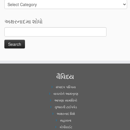
Categories
અક્ષરનાદમા શોધો
વૈવિધ્ય
સંપાદક પરિચય
વાચકોને આમંત્રણ
આપણા સામયિકો
ગુજરાતી ટાઈપપેડ
અક્ષરનાદ વિશે
સહાયતા
કોપીરાઈટ