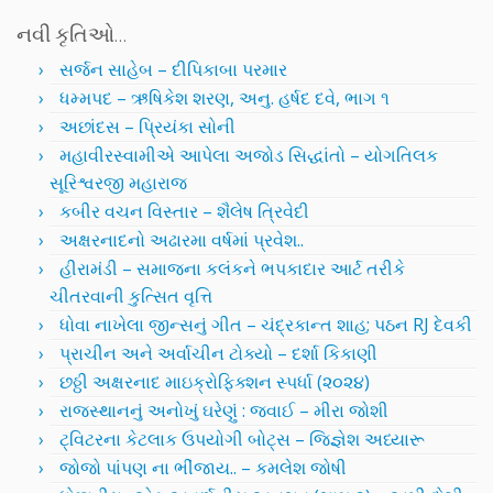
નવી કૃતિઓ…
સર્જન સાહેબ – દીપિકાબા પરમાર
ધમ્મપદ – ઋષિકેશ શરણ, અનુ. હર્ષદ દવે, ભાગ ૧
અછાંદસ – પ્રિયંકા સોની
મહાવીરસ્વામીએ આપેલા અજોડ સિદ્ધાંતો – યોગતિલક
સૂરિશ્વરજી મહારાજ
કબીર વચન વિસ્તાર – શૈલેષ ત્રિવેદી
અક્ષરનાદનો અઢારમા વર્ષમાં પ્રવેશ..
હીરામંડી – સમાજના કલંકને ભપકાદાર આર્ટ તરીકે
ચીતરવાની કુત્સિત વૃત્તિ
ધોવા નાખેલા જીન્સનું ગીત – ચંદ્રકાન્ત શાહ; પઠન RJ દેવકી
પ્રાચીન અને અર્વાચીન ટોક્યો – દર્શા કિકાણી
છઠ્ઠી અક્ષરનાદ માઇક્રોફિક્શન સ્પર્ધા (૨૦૨૪)
રાજસ્થાનનું અનોખું ઘરેણું : જવાઈ – મીરા જોશી
ટ્વિટરના કેટલાક ઉપયોગી બોટ્સ – જિજ્ઞેશ અધ્યારૂ
જોજો પાંપણ ના ભીંજાય.. – કમલેશ જોષી