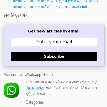
ધોળાવીરા : એક અવર્ણનીય અનુભવ (ભાગ ૨) – અમી દોશી
ધોળાવીરા : એક અવર્ણનીય અનુભવ – અમી દોશી
સબસ્ક્રિપ્શન
Get new articles in email:
Subscribe
Aksharnaad Whatsapp Group
અક્ષરનાદના વ્હોટ્સએપ ગ્રુપ સાથે જોડાવ
અહીં
ક્લિક કરીને
અને મેળવો નવા લેખની લિંક તમારા
વ્હોટ્સએપમાં.
Categories