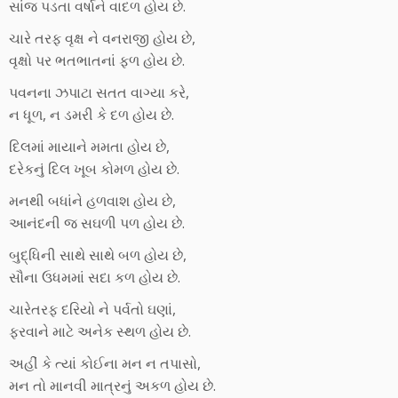
સાંજ પડતા વર્ષાને વાદળ હોય છે.
ચારે તરફ વૃક્ષ ને વનરાજી હોય છે,
વૃક્ષો પર ભતભાતનાં ફળ હોય છે.
પવનના ઝપાટા સતત વાગ્યા કરે,
ન ધૂળ, ન ડમરી કે દળ હોય છે.
દિલમાં માયાને મમતા હોય છે,
દરેકનું દિલ ખૂબ કોમળ હોય છે.
મનથી બધાંને હળવાશ હોય છે,
આનંદની જ સઘળી પળ હોય છે.
બુદ્ધિની સાથે સાથે બળ હોય છે,
સૌના ઉધમમાં સદા કળ હોય છે.
ચારેતરફ દરિયો ને પર્વતો ઘણાં,
ફરવાને માટે અનેક સ્થળ હોય છે.
અહીં કે ત્યાં કોઈના મન ન તપાસો,
મન તો માનવી માત્રનું અકળ હોય છે.