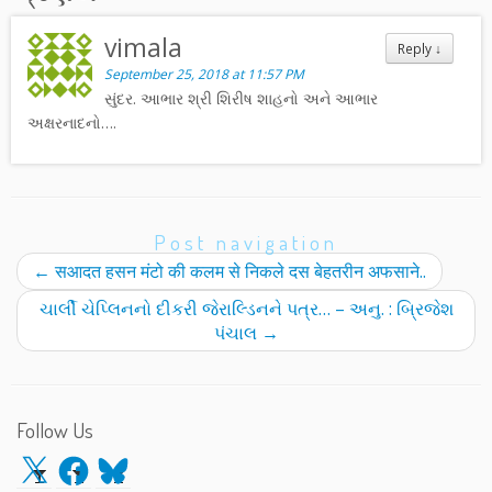
vimala
Reply
↓
September 25, 2018 at 11:57 PM
સુંદર. આભાર શ્રી શિરીષ શાહનો અને આભાર
અક્ષરનાદનો….
Post navigation
←
सआदत हसन मंटो की कलम से निकले दस बेहतरीन अफसाने..
ચાર્લી ચેપ્લિનનો દીકરી જેરાલ્ડિનને પત્ર… – અનુ. : બ્રિજેશ
પંચાલ
→
Follow Us
X
Facebook
Bluesky