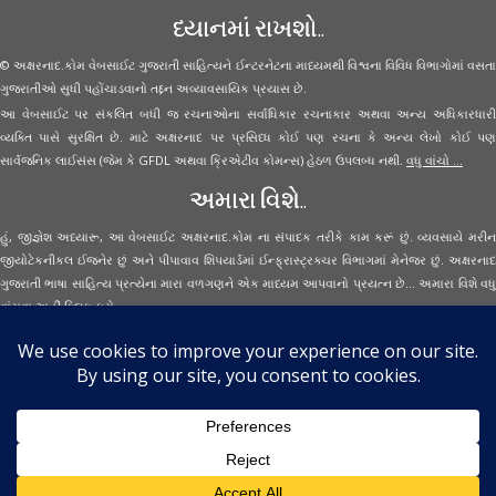
ધ્યાનમાં રાખશો..
© અક્ષરનાદ.કોમ વેબસાઈટ ગુજરાતી સાહિત્યને ઈન્ટરનેટના માધ્યમથી વિશ્વના વિવિધ વિભાગોમાં વસતા
ગુજરાતીઓ સુધી પહોંચાડવાનો તદ્દન અવ્યાવસાયિક પ્રયાસ છે.
આ વેબસાઈટ પર સંકલિત બધી જ રચનાઓના સર્વાધિકાર રચનાકાર અથવા અન્ય અધિકારધારી
વ્યક્તિ પાસે સુરક્ષિત છે. માટે અક્ષરનાદ પર પ્રસિધ્ધ કોઈ પણ રચના કે અન્ય લેખો કોઈ પણ
સાર્વજનિક લાઈસંસ (જેમ કે GFDL અથવા ક્રિએટીવ કોમન્સ) હેઠળ ઉપલબ્ધ નથી.
વધુ વાંચો ...
અમારા વિશે..
હું, જીજ્ઞેશ અધ્યારૂ, આ વેબસાઈટ અક્ષરનાદ.કોમ ના સંપાદક તરીકે કામ કરૂં છું. વ્યવસાયે મરીન
જીયોટેકનીકલ ઈજનેર છું અને પીપાવાવ શિપયાર્ડમાં ઈન્ફ્રાસ્ટ્રક્ચર વિભાગમાં મેનેજર છું. અક્ષરનાદ
ગુજરાતી ભાષા સાહિત્ય પ્રત્યેના મારા વળગણને એક માધ્યમ આપવાનો પ્રયત્ન છે... અમારા વિશે વધુ
વાંચવા
અહીં ક્લિક કરો...
Secured Site Assurance
· © 2026
Aksharnaad.com
By Jignesh Adhyaru ·
· All Rights Reserved ·