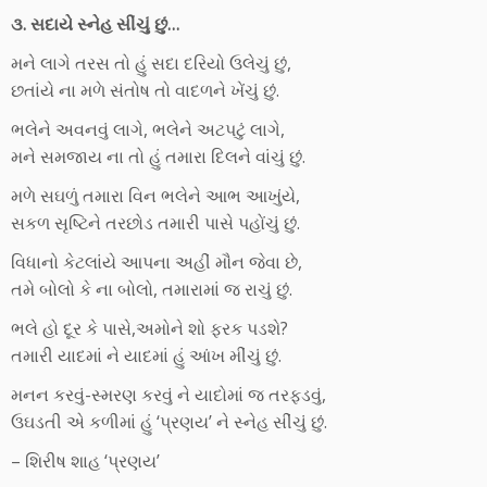
૩. સદાયે સ્નેહ સીંચું છું…
મને લાગે તરસ તો હું સદા દરિયો ઉલેચું છું,
છતાંયે ના મળે સંતોષ તો વાદળને ખેંચું છું.
ભલેને અવનવું લાગે, ભલેને અટપટું લાગે,
મને સમજાય ના તો હું તમારા દિલને વાંચું છું.
મળે સઘળું તમારા વિન ભલેને આભ આખુંયે,
સકળ સૃષ્ટિને તરછોડ તમારી પાસે પહોંચું છું.
વિધાનો કેટલાંયે આપના અહીં મૌન જેવા છે,
તમે બોલો કે ના બોલો, તમારામાં જ રાચું છું.
ભલે હો દૂર કે પાસે,અમોને શો ફરક પડશે?
તમારી યાદમાં ને યાદમાં હું આંખ મીંચું છું.
મનન કરવું-સ્મરણ કરવું ને યાદોમાં જ તરફડવું,
ઉઘડતી એ કળીમાં હું ‘પ્રણય’ ને સ્નેહ સીંચું છું.
– શિરીષ શાહ ‘પ્રણય’