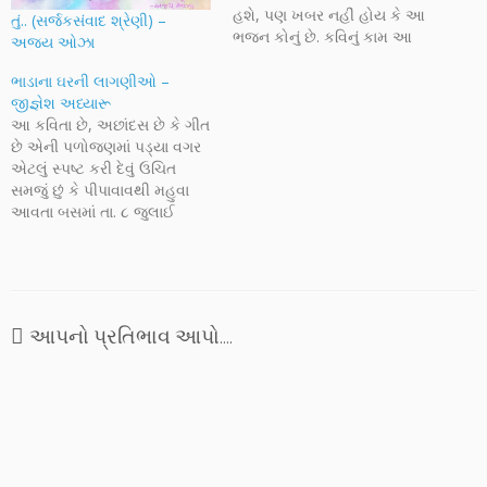
હશે, પણ ખબર નહીં હોય કે આ
તું.. (સર્જકસંવાદ શ્રેણી) –
ભજન કોનું છે. કવિનું કામ આ
અજય ઓઝા
રીતે ભાષામાં ઊપસતું હશે અને
કવિનું નામ આજ રીતે ભાષામાં
ભાડાના ઘરની લાગણીઓ –
ભૂંસાઇ જતું હશે, ગંગાસતી અને
જીજ્ઞેશ અધ્યારૂ
પાનબાઇ, સાસુ અને વહુ, આજે
આ કવિતા છે, અછાંદસ છે કે ગીત
2012માં પણ…
છે એની પળોજણમાં પડ્યા વગર
એટલું સ્પષ્ટ કરી દેવું ઉચિત
સમજું છું કે પીપાવાવથી મહુવા
આવતા બસમાં તા. ૮ જુલાઈ
૨૦૧૦ના રોજ અચાનક જ કોઈ
પૂર્વસંદર્ભ વગર, આ 'ગીત' (મેં એને
ગાતાં ગાતાં ઉતાર્યું છે એટલે)
અવતર્યું. તેના ભાવ સ્પષ્ટ છે.
દરિયો જીવનને…
આપનો પ્રતિભાવ આપો....