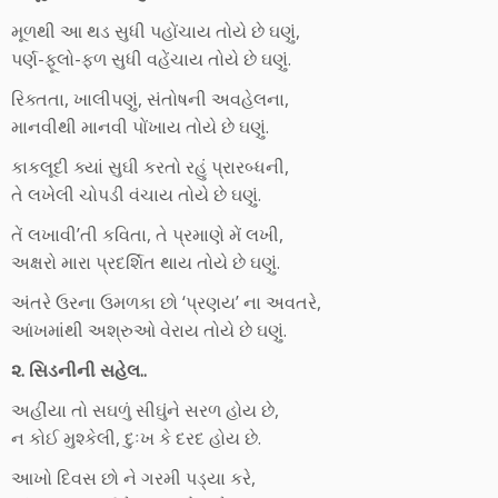
મૂળથી આ થડ સુધી પહોંચાય તોયે છે ઘણું,
પર્ણ-ફૂલો-ફળ સુધી વહેંચાય તોયે છે ઘણું.
રિક્તતા, ખાલીપણું, સંતોષની અવહેલના,
માનવીથી માનવી પોંખાય તોયે છે ઘણું.
કાકલૂદી ક્યાં સુઘી કરતો રહું પ્રારબ્ધની,
તે લખેલી ચોપડી વંચાય તોયે છે ઘણું.
તેં લખાવી’તી કવિતા, તે પ્રમાણે મેં લખી,
અક્ષરો મારા પ્રદર્શિત થાય તોયે છે ઘણું.
અંતરે ઉરના ઉમળકા છો ‘પ્રણય’ ના અવતરે,
આંખમાંથી અશ્રુઓ વેરાય તોયે છે ઘણું.
૨. સિડનીની સહેલ..
અહીંયા તો સઘળું સીઘુંને સરળ હોય છે,
ન કોઈ મુશ્કેલી, દુઃખ કે દરદ હોય છે.
આખો દિવસ છો ને ગરમી પડ્યા કરે,