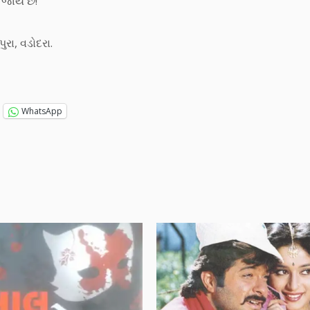
 જાય છે!
રા, વડોદરા.
WhatsApp