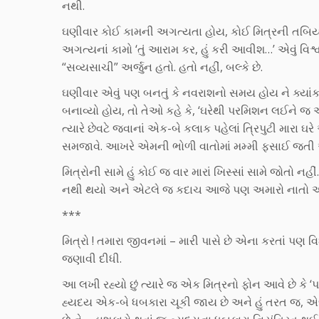
નથી.
ઘણીવાર કોઈ કામની અગત્યતા હોય, કોઈ મિત્રની તબિયત ના
અગત્યનાં કામો ‘તું આરામ કર, હું કરી આવીશ…’ એવું વિશ્
“સવ્યસાચી” અર્જુન હતો. હતો નહીં, બલ્કે છે.
ઘણીવાર એવું પણ બનતું કે નવરાશનો સમય હોય ને ક્યાંક 
બનાવ્યો હોય, તો તેઓ કહે કે, ‘ઘરેથી પરમિશન લઈને 
ત્યારે છેવટે જવાનાં એક-બે કલાક પહેલાં ત્રિપુટી મા
સમજાવે. આખરે એમની ભોળી વાતોમાં મમ્મી ફસાઈ જતી અ
મિત્રોની સામે હું કોઈ જ વાર મારાં ખિસ્સાં સામે જોતો નહ
નથી થયો અને એટલે જ કદાચ આજે પણ અમારો નાતો અક
***
મિત્રો ! તમારા જીવનમાં – મારી પાસે છે એના કરતાં પણ 
જણાવી દીધી.
આ લખી રહ્યો છું ત્યારે જ એક મિત્રનો ફોન આવે છે કે ‘
હ્યદય એક-બે ધબકારા ચૂકી જાય છે અને હું તરત જ, એજ ક્