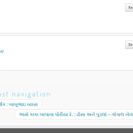
Re
Re
AM
ost navigation
્શક : બાબુભાઇ વ્યાસ
અમો કાકા બાપાના પોરીયા રે.. : ઢોંસા અને પુડલાં – ગોપાલ ખે