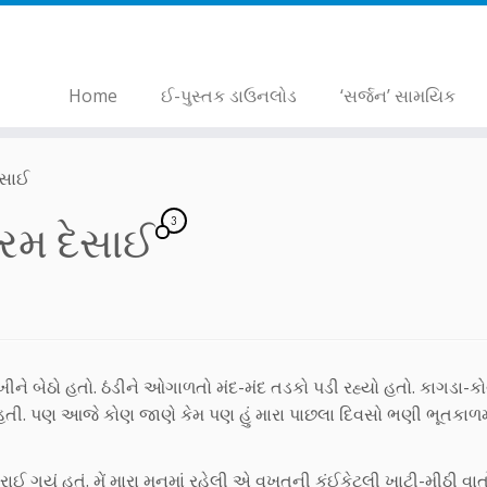
Home
ઈ-પુસ્તક ડાઉનલોડ
‘સર્જન’ સામયિક
ેસાઈ
3
 પરમ દેસાઈ
ખીને બેઠો હતો. ઠંડીને ઓગાળતો મંદ-મંદ તડકો પડી રહ્યો હતો. કાગડા-
તી. પણ આજે કોણ જાણે કેમ પણ હું મારા પાછલા દિવસો ભણી ભૂતકાળમ
રાઈ ગયું હતું. મેં મારા મનમાં રહેલી એ વખતની કંઈકેટલી ખાટી-મીઠી વાત