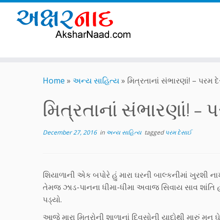
Skip
to
Home
»
અન્ય સાહિત્ય
»
મિત્રતાનાં સંભારણાં! – પરમ દ
content
મિત્રતાનાં સંભારણાં! –
December 27, 2016
in
અન્ય સાહિત્ય
tagged
પરમ દેસાઈ
શિયાળાની એક બપોરે હું મારા ઘરની બાલ્કનીમાં ખુરશી ના
તેમજ ઝાડ-પાનના ધીમા-ધીમા અવાજ સિવાય સાવ શાંતિ હ
પડ્યો.
આજે મારા મિત્રોની શાળાનાં દિવસોની યાદોથી મારું મન ઘે