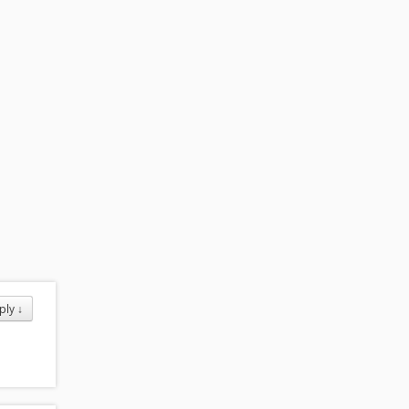
ply
↓
.