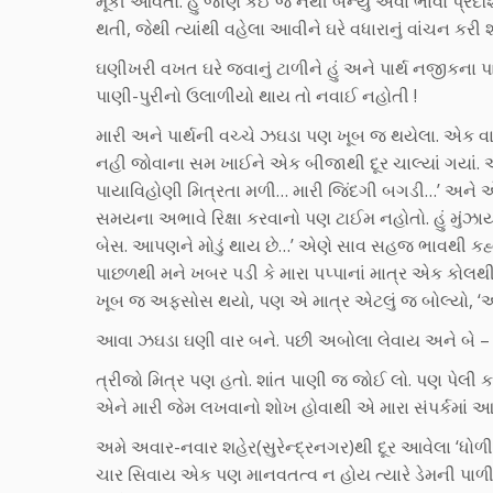
મૂકી આવતો. હું જાણે કંઈ જ નથી બન્યું એવા ભાવો પ્રદ
થતી, જેથી ત્યાંથી વહેલા આવીને ઘરે વધારાનું વાંચન કરી
ઘણીખરી વખત ઘરે જવાનું ટાળીને હું અને પાર્થ નજીકના
પાણી-પુરીનો ઉલાળીયો થાય તો નવાઈ નહોતી !
મારી અને પાર્થની વચ્ચે ઝઘડા પણ ખૂબ જ થયેલા. એક વ
નહી જોવાના સમ ખાઈને એક બીજાથી દૂર ચાલ્યાં ગયાં. એ 
પાયાવિહોણી મિત્રતા મળી… મારી જિંદગી બગડી…’ અને એ જ દિ
સમયના અભાવે રિક્ષા કરવાનો પણ ટાઈમ નહોતો. હું મુંઝાયો
બેસ. આપણને મોડું થાય છે…’ એણે સાવ સહજ ભાવથી કહ્ય
પાછળથી મને ખબર પડી કે મારા પપ્પાનાં માત્ર એક કોલથી પ
ખૂબ જ અફસોસ થયો, પણ એ માત્ર એટલું જ બોલ્યો, ‘આવુ
આવા ઝઘડા ઘણી વાર બને. પછી અબોલા લેવાય અને બે – 
ત્રીજો મિત્ર પણ હતો. શાંત પાણી જ જોઈ લો. પણ પેલી 
એને મારી જેમ લખવાનો શોખ હોવાથી એ મારા સંપર્કમાં આ
અમે અવાર-નવાર શહેર(સુરેન્દ્રનગર)થી દૂર આવેલા ‘ધોળી
ચાર સિવાય એક પણ માનવતત્વ ન હોય ત્યારે ડેમની પાળી