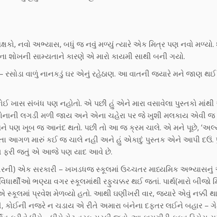
ક્ષકો, નવો અભ્યાસ, બધું જ નવું મળ્યું ત્યારે એક મિત્ર પણ નવો મળ્યો.
ચવાના શોખની સામ્યતાને કારણે એ મારો કાયમી સાથી બની ગયો.
 રસોડા વાળું નાનકડું ઘર એનું રહેઠાણ. આ વાતની જયારે મને જાણ થઈ ત
ઈ ખાસ સંબંધ પણ નહોતો. એ પછી હું એને મારા વસાવેલા પુસ્તકો માંથ
 સોનાની લગડી મળી જાય અને એના ચહેરા પર જે ખુશી મલકાય એવી જ 
. મને પણ ખૂબ જ આનંદ થતો. પછી તો આ જ ક્રમ ચાલે. એ મને પૂછે, ‘અલ્
ા આગળ મારું કઈ જ ચાલે નહી અને હું એકાદું પુસ્તક એને આપી દઉં. પ
ત ફરી જતું એ આજે પણ યાદ આવે છે.
્રનગરની) એક સરકારી – ખખડધજ સ્કૂલમાં ઉચ્ચતર માધ્યમિક અભ્યાસન
ં. વિધાર્થીઓ ભણ્યા વગર સ્કૂલમાંથી રફુચક્કર થઈ જતાં. પાર્થ(મારો બીજો 
સ્કૂલમાં પ્રવેશ મેળવ્યો હતો. આથી ઘણીખરી વાર, જયારે એવું નક્કી થ
ડપથી, કોઈની નજરે ન ચડાય એ રીતે અમારા બંનેના દફતર લઈને બહાર – ગે