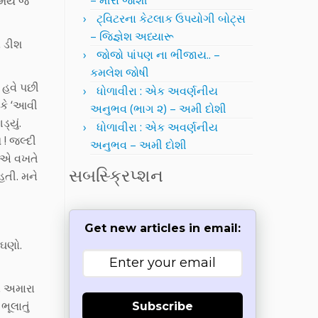
– મીરા જોશી
સમયે જ
ટ્વિટરના કેટલાક ઉપયોગી બોટ્સ
– જિજ્ઞેશ અધ્યારૂ
ણ ડીશ
જોજો પાંપણ ના ભીંજાય.. –
કમલેશ જોષી
 હવે પછી
ધોળાવીરા : એક અવર્ણનીય
 કે ‘આવી
અનુભવ (ભાગ ૨) – અમી દોશી
્યું.
ધોળાવીરા : એક અવર્ણનીય
 ! જલ્દી
અનુભવ – અમી દોશી
. એ વખતે
સબસ્ક્રિપ્શન
હતી. મને
Get new articles in email:
 ઘણો.
ે અમારા
ૂલાતું
Subscribe