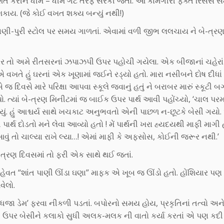
ર્શિત કરીને ધીમે – ધીમે ગેટ તરફ સરકી જતો. આ કામગીરી ફક્ત રિસેસ 
 શકાય. (જે કોઈ વખત શક્ય બન્યું નથી!)
 પાણી-પુરી સ્ટોલ પર સમય ગાળતાં. એવામાં વળી જીભ લલચાય ને બે-ત્ર
ાર તો અમે રીતસરનાં ઝપાઝપી ઉપર પહોચી ગયેલા. એક બીજાનાં ચહેરાં
વખતે હું ઘરનાં એક ખૂણામાં જઈને રડ્યો હતો. મારા નસીબને દોષ દીધાં
વસે મારે પરિક્ષા આપવા સ્કૂલે જવાનું હતું ને બરાબર મારું સ્કૂટી બગડ
. ત્યાં બે-ત્રણ મિનીટમાં જ બાઈક ઉપર પાર્થ આવી પહોંચ્યો, ‘ચાલ પરમ
ું. હું આશ્ચર્ય સાથે ખચકાટ અનુભવતો એની પાછળ ન-છૂટકે બેસી ગયો
ાર્થ દોડતો મને લેવા આવ્યો હતો ! મેં પાર્થની ખરા હ્યદયથી માફી માગી 
ં તો ચાલ્યા રાખે લ્યા…! એમાં માફી કે અફસોસ, કોઈની જરૂર નથી.’
ત્રણ દિવસમાં તો ફરી એક સાથે થઈ જતાં.
કહેવત “શાંત પાણી ઊંડા ઘણા” માફક એ ખૂબ જ ઊંડો હતો. હોંશિયાર પણ
વેલો.
ધજા ડેમ’ ફરવા નીકળી પડતાં. બપોરનો સમય હોય, પ્રકૃતિનાં તત્વો અન
 ઉપર બેસીને કલાકો સુધી અલક-મલક ની વાતો કર્યા કરતાં એ પણ કદી ભ