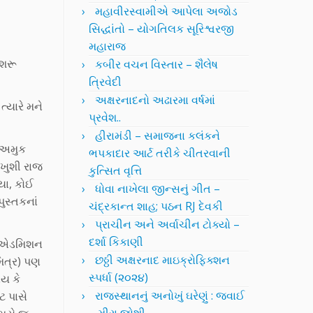
મહાવીરસ્વામીએ આપેલા અજોડ
સિદ્ધાંતો – યોગતિલક સૂરિશ્વરજી
મહારાજ
 શરૂ
કબીર વચન વિસ્તાર – શૈલેષ
ત્રિવેદી
અક્ષરનાદનો અઢારમા વર્ષમાં
્યારે મને
પ્રવેશ..
હીરામંડી – સમાજના કલંકને
ી અમુક
ભપકાદાર આર્ટ તરીકે ચીતરવાની
ખુશી રાજ
કુત્સિત વૃત્તિ
યા, કોઈ
ધોવા નાખેલા જીન્સનું ગીત –
ુસ્તકનાં
ચંદ્રકાન્ત શાહ; પઠન RJ દેવકી
પ્રાચીન અને અર્વાચીન ટોક્યો –
દર્શા કિકાણી
ું એડમિશન
છઠ્ઠી અક્ષરનાદ માઇક્રોફિક્શન
મિત્ર) પણ
સ્પર્ધા (૨૦૨૪)
ાય કે
રાજસ્થાનનું અનોખું ઘરેણું : જવાઈ
ટ પાસે