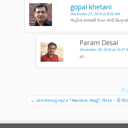
gopal khetani
December 27, 2016 at 8:35 AM
લોહીના સંબંધથી ઉપર એવી મિત્રતા!
Param Desai
December 28, 2016 at 10:37 
હા…
P
←
યંગક્લબનું નાટક “આત્માના આંસુ”; લેખક – દિર્ગદર