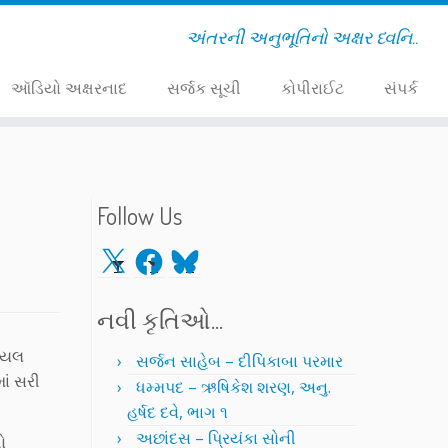
અંતરની અનુભૂતિનો અક્ષર ધ્વનિ..
ઑડિયો અક્ષરનાદ
સર્જક સૂચી
કોપીરાઈટ
સંપર્ક
Follow Us
X
Facebook
Bluesky
નવી કૃતિઓ…
કોયલ
સર્જન સાહેબ – દીપિકાબા પરમાર
ાં સરી
ધમ્મપદ – ઋષિકેશ શરણ, અનુ.
હર્ષદ દવે, ભાગ ૧
અછાંદસ – પ્રિયંકા સોની
ો