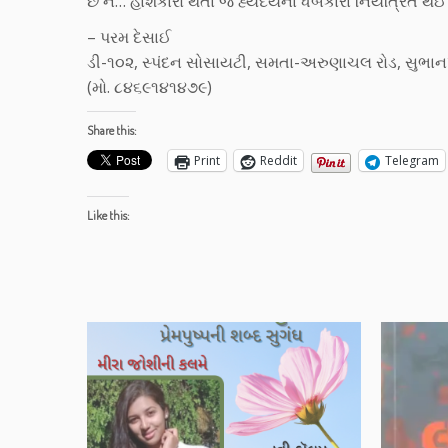
છે ને… હાશકારો થતાં જ હ્યદયના ધબકારા નિયંત્રિત થઈ
– પરમ દેસાઈ
ડી-૧૦૨, સ્પંદન સોસાયટી, સમતા-અરુણાચલ રોડ, સુભાનપુ
(મો. ૮૪૬૯૧૪૧૪૭૯)
Share this:
Print
Reddit
Telegram
Like this: