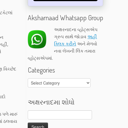
ટકેટલાં
Aksharnaad Whatsapp Group
અક્ષરનાદના વ્હોટ્સએપ
ગ્રુપ સાથે જોડાવ
અહીં
ાન
ક્લિક કરીને
અને મેળવો
હીં,
નવા લેખની લિંક તમારા
ે
વ્હોટ્સએપમાં.
Categories
ણ વિચ્છેદ
Categories
ાદો
અક્ષરનાદમા શોધો
પળે મારું
માં ઠલવાય