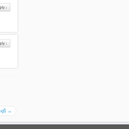
ply
↓
ply
↓
તાણી
→