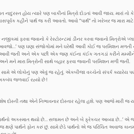
દુરસ્ત હોય ત્યારે પણ બાકીનાં મિત્રો દોડતાં આવી જાય. મારાં તો કે
વાસપૂર્વક કહીને પાર્થ જ કરી આવતો. આવો “પાર્થ” તો ખરેખર જ મારા માટે
નજીકમાં ફરવા જવાનો કે રેસ્ટોરન્ટમાં ડીનર કરવા જવાનો મિત્રોએ પ્લ
જ આવજો…’ પણ ઘણા સંજોગોમાં મને ઘરેથી આવી કોઈ જ પરમિશન મળતી ન
રા ઘરે આવી જતી અને એક પછી એક જણ કંઈના કંઈક ગતગડાં કરીને મમ્મીન
ને મને મારા મિત્રોની સાથે બહાર ફરવા જવાની પરમિશન મળી જતી.
ીં. સામે એ લોકોનું પણ એવું જ રહેતું. એકબીજા વચ્ચેનો સંપર્ક ક્યારેય પ
બંધ જળવાઈ રહ્યો છે !
વિશેષ દોસ્તી તથા એને નિભાવનાર દોસ્તાર રહેલા હશે. પણ આજે મારી જ ય
પાર્થનો અકસ્માત થયો છે… સલામત છે અને બે ફ્રેકચર આવ્યા છે…’ એ જ 
ષણે પાર્થને ફોન કરું છું. સામે છેડે પાર્થનો એ જ પરિચિત અવાજ કાન