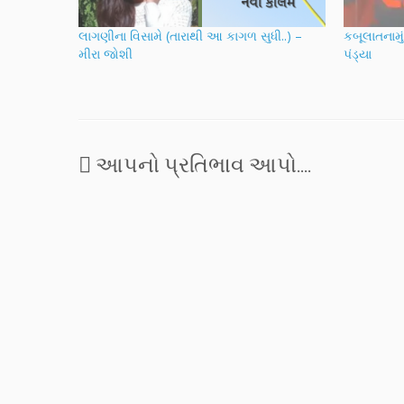
લાગણીના વિસામે (તારાથી આ કાગળ સુધી..) –
કબૂલાતનામ
મીરા જોશી
પંડ્યા
આપનો પ્રતિભાવ આપો....