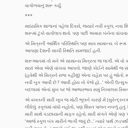
વાગોળવાનું શરૂ કર્યું.
***
માધ્યમિક શાળાનાં પહેલા દિવસે, જયારે નવી સ્કૂલ, નવા શિ
શરૂમાં ટુંકો વાર્તાલાપ થતો. પણ પછી અમારા બંનેના વાં
એ મિત્રની આર્થિક પરિસ્થિતિ પણ સાવ સામાન્ય. બે રૂમ –
આપણા દેશની સાચી સ્થિતિ સમજાઈ હતી.
શરૂઆતમાં તો મને એ સામાન્ય મિત્રતા જ લાગી. એ વો કો
સારાં એવા એણે વાંચવા આપતો. જાણે કોઈને સામેથી જ
(હવેથી એ મિત્રને રાજ કહીશું) એના ચહેરા પર હું જોતો
નવી બુક આવી છે ? આવી હોય તો કેજે હો…’ એની ઉત્સુકત
બદલામાં એનાં મુખ પર જે આભારભાવ સમું નિખાલસ સ્મિ
એ વખતની મારી ખૂબ જ મોટી ભૂલને કારણે મેં (સુરેન્દ
લીધેલું. સ્કૂલમાં વાંધો નહોતો, પણ શિસ્ત પાલન નબળું હતુ
મારી સાથે પડછાયાની માફક રહેતો. મારી સંગતે એણે પણ એ 
‘આજે સ્કૂલ બંક મારીને ભાગી જવું છે…’ ત્યારે પાર્થ ઝ