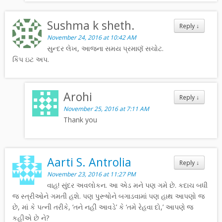
Sushma k sheth.
Reply
↓
November 24, 2016 at 10:42 AM
સુન્દર લેખ, આજ્ના સમય પ્રમાણૅ સચોટ.
કિપ ઇટ અપ.
Arohi
Reply
↓
November 25, 2016 at 7:11 AM
Thank you
Aarti S. Antrolia
Reply
↓
November 23, 2016 at 11:27 PM
વાહ! સુંદર અવલોકન. આ એડ મને પણ ગમે છે. કદાચ બધી
જ સ્ત્રીઓને ગમતી હશે. પણ પુરૂષોને બગાડવામાં પણ હાથ આપણો જ
છે, માં કે પત્ની તરીકે, ‘તને નહીં આવડે’ કે ‘તમે રેહવા દો,’ આપણે જ
કહીએ છે ને?