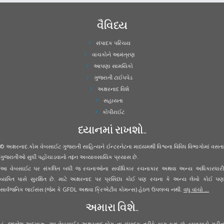
વૈવિધ્ય
સંપાદક પરિચય
વાચકોને આમંત્રણ
આપણા સામયિકો
ગુજરાતી ટાઈપપેડ
અક્ષરનાદ વિશે
સહાયતા
કોપીરાઈટ
ધ્યાનમાં રાખશો..
© અક્ષરનાદ.કોમ વેબસાઈટ ગુજરાતી સાહિત્યને ઈન્ટરનેટના માધ્યમથી વિશ્વના વિવિધ વિભાગોમાં વસતા
ગુજરાતીઓ સુધી પહોંચાડવાનો તદ્દન અવ્યાવસાયિક પ્રયાસ છે.
આ વેબસાઈટ પર સંકલિત બધી જ રચનાઓના સર્વાધિકાર રચનાકાર અથવા અન્ય અધિકારધારી
વ્યક્તિ પાસે સુરક્ષિત છે. માટે અક્ષરનાદ પર પ્રસિધ્ધ કોઈ પણ રચના કે અન્ય લેખો કોઈ પણ
સાર્વજનિક લાઈસંસ (જેમ કે GFDL અથવા ક્રિએટીવ કોમન્સ) હેઠળ ઉપલબ્ધ નથી.
વધુ વાંચો ...
અમારા વિશે..
હું, જીજ્ઞેશ અધ્યારૂ, આ વેબસાઈટ અક્ષરનાદ.કોમ ના સંપાદક તરીકે કામ કરૂં છું. વ્યવસાયે મરીન