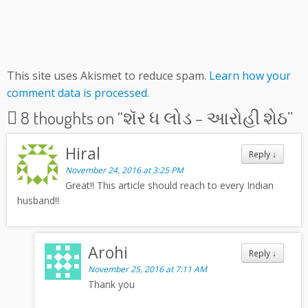
This site uses Akismet to reduce spam.
Learn how your
comment data is processed.
8 thoughts on “
શૅર ધ લોડ – આરોહી શેઠ
”
Hiral
Reply
↓
November 24, 2016 at 3:25 PM
Great!! This article should reach to every Indian
husband!!
Arohi
Reply
↓
November 25, 2016 at 7:11 AM
Thank you