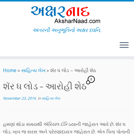
અંતરની અનુભૂતિનો અક્ષર ધ્વનિ..
Skip
to
Home
»
સાહિત્ય લેખ
»
શૅર ધ લોડ – આરોહી શેઠ
content
8
શૅર ધ લોડ – આરોહી શેઠ
November 23, 2016
in
સાહિત્ય લેખ
હમણાં થોડા સમયથી ઍરિયલ ઈન્ડિયાની જાહેરાત આવે છે. શૅર ધ
લોડ. ખૂબ જ સરસ અને પ્રેરણાદાયક જાહેરાત છે. એક પિતા પોતાની