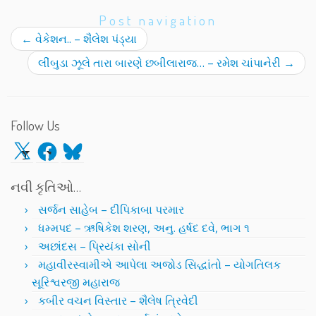
Post navigation
←
વેકેશન.. – શૈલેશ પંડ્યા
લીંબુડા ઝૂલે તારા બારણે છબીલારાજ… – રમેશ ચાંપાનેરી
→
Follow Us
X
Facebook
Bluesky
નવી કૃતિઓ…
સર્જન સાહેબ – દીપિકાબા પરમાર
ધમ્મપદ – ઋષિકેશ શરણ, અનુ. હર્ષદ દવે, ભાગ ૧
અછાંદસ – પ્રિયંકા સોની
મહાવીરસ્વામીએ આપેલા અજોડ સિદ્ધાંતો – યોગતિલક
સૂરિશ્વરજી મહારાજ
કબીર વચન વિસ્તાર – શૈલેષ ત્રિવેદી