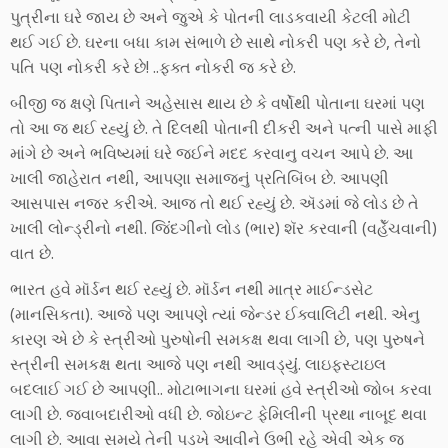
પુત્રીના ઘરે જાય છે અને જુએ કે પોતની લાડકવાયી કેટલી મોટી
થઈ ગઈ છે. ઘરના બધા કામ સંભાળે છે સાથે નોકરી પણ કરે છે, તેનો
પતિ પણ નોકરી કરે છે! ..ફક્ત નોકરી જ કરે છે.
બીજી જ ક્ષણે પિતાને અહેસાસ થાય છે કે વર્ષોથી પોતાના ઘરમાં પણ
તો આ જ થઈ રહ્યું છે. તે દિલથી પોતાની દીકરી અને પત્ની પાસે માફી
માંગે છે અને ભવિષ્યમાં ઘરે જઈને મદદ કરવાનુ વચન આપે છે. આ
ખાલી જાહેરાત નથી, આપણા સમાજનું પ્રતિબિંબ છે. આપણી
આસપાસ નજર કરીએ. આજ તો થઈ રહ્યું છે. ઍડમાં જે લોડ છે તે
ખાલી લોન્ડ્રીનો નથી. જિંંદગીનો લોડ (ભાર) શૅર કરવાની (વહેઁચવાની)
વાત છે.
ભારત હવે મૉર્ડન થઈ રહ્યું છે. મૉર્ડન નથી માત્ર માઈન્ડસેટ
(માનસિકતા). આજે પણ આપણે ત્યાં જેન્ડર ઈક્વાલિટી નથી. એનુ
કારણ એ છે કે સ્ત્રીઓ પુરુષોની સમકક્ષ થવા લાગી છે, પણ પુરુષને
સ્ત્રીની સમકક્ષ થતા આજે પણ નથી આવડ્યુંં. લાઇફસ્ટાઇલ
બદલાઈ ગઈ છે આપણી.. મોટાભાગના ઘરમાં હવે સ્ત્રીઓ જોબ કરવા
લાગી છે. જવાબદારીઓ વધી છે. જોઇન્ટ ફેમિલીની પ્રથા નાબૂદ થવા
લાગી છે. આવા સમયે તેની પડખે આવીને ઉભી રહે એવી એક જ