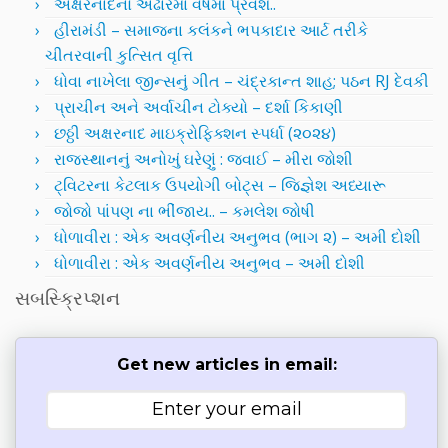
અક્ષરનાદનો અઢારમા વર્ષમાં પ્રવેશ..
હીરામંડી – સમાજના કલંકને ભપકાદાર આર્ટ તરીકે
ચીતરવાની કુત્સિત વૃત્તિ
ધોવા નાખેલા જીન્સનું ગીત – ચંદ્રકાન્ત શાહ; પઠન RJ દેવકી
પ્રાચીન અને અર્વાચીન ટોક્યો – દર્શા કિકાણી
છઠ્ઠી અક્ષરનાદ માઇક્રોફિક્શન સ્પર્ધા (૨૦૨૪)
રાજસ્થાનનું અનોખું ઘરેણું : જવાઈ – મીરા જોશી
ટ્વિટરના કેટલાક ઉપયોગી બોટ્સ – જિજ્ઞેશ અધ્યારૂ
જોજો પાંપણ ના ભીંજાય.. – કમલેશ જોષી
ધોળાવીરા : એક અવર્ણનીય અનુભવ (ભાગ ૨) – અમી દોશી
ધોળાવીરા : એક અવર્ણનીય અનુભવ – અમી દોશી
સબસ્ક્રિપ્શન
Get new articles in email: