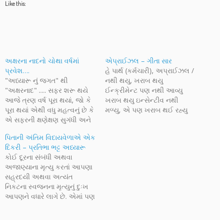
Like this:
અક્ષરના નાદનો ચોથા વર્ષમાં
એપ્રાઈઝલ – ગીતા સાર
પ્રવેશ….
હે પાર્થ (કર્મચારી), અપ્રાઈઝલ /
"અધ્યારૂ નું જગત" થી
નથી થયુ, ખરાબ થયુ
"અક્ષરનાદ" ..... સફર શરૂ થયે
ઈન્ક્રીમેન્ટ પણ નથી આવ્યુ
આજે ત્રણ વર્ષ પૂરા થયાં, જો કે
ખરાબ થયુ ઇન્સેન્ટીવ નથી
પૂરા થયાં એથી વધુ મહત્વનું છે કે
મળ્યુ, એ પણ ખરાબ થઈ રહ્યુ
એ સફરની ક્ષણેક્ષણ સુગંધી અને
છે. પગાર કપાઈ રહ્યો છે, ખરાબ
આનંદસભર કરતા ગયાં. નવી
થઈ રહ્યું છે. તું પહેલાના
પિતાની અંતિમ વિદાયવેળાએ એક
થીમ સાથે થોડીક જ
ઈન્સેન્ટીવ મળવાની રાહ ના જો
દિકરી – પ્રતિભા ભટ્ટ અધ્યારૂ
અદલાબદલી કરી અને
તું આવનારા ઈન્સેન્ટીવની ચિંતા
કોઈ દૂરના સંબંધી અથવા
અક્ષરનાદને એક નવા સ્વરૂપે
પણ ના કર બસ અત્યારના
અજાણ્યાના મૃત્યુ કરતાં આપણા
મૂકવાની ઈચ્છા પૂરી કરી રહ્યો છું.
પગારમાં ખુશ…
સહ્રદયી અથવા અત્યંત
આ…
નિકટના સ્વજનના મૃત્યુનું દુઃખ
આપણને વધારે લાગે છે. એમાં પણ
મૃત્યુ પામનાર આપણા કોઈ વિશેષ
અથવા આપણને અતિ પ્રિય