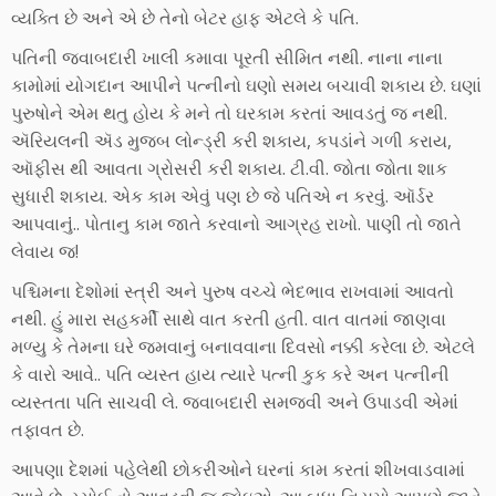
વ્યક્તિ છે અને એ છે તેનો બેટર હાફ એટલે કે પતિ.
પતિની જવાબદારી ખાલી કમાવા પૂરતી સીમિત નથી. નાના નાના
કામોમાં યોગદાન આપીને પત્નીનો ઘણો સમય બચાવી શકાય છે. ઘણાં
પુરુષોને એમ થતુ હોય કે મને તો ઘરકામ કરતાં આવડતું જ નથી.
ઍરિયલની ઍડ મુજબ લોન્ડ્રી કરી શકાય, કપડાંને ગળી કરાય,
ઑફીસ થી આવતા ગ્રોસરી કરી શકાય. ટી.વી. જોતા જોતા શાક
સુધારી શકાય. એક કામ એવું પણ છે જે પતિએ ન કરવુંં. ઑર્ડર
આપવાનુંં.. પોતાનુ કામ જાતે કરવાનો આગ્રહ રાખો. પાણી તો જાતે
લેવાય જ!
પશ્ચિમના દેશોમાં સ્ત્રી અને પુરુષ વચ્ચે ભેદભાવ રાખવામાં આવતો
નથી. હું મારા સહકર્મી સાથે વાત કરતી હતી. વાત વાતમાં જાણવા
મળ્યુ કે તેમના ઘરે જમવાનું બનાવવાના દિવસો નક્કી કરેલા છે. એટલે
કે વારો આવે.. પતિ વ્યસ્ત હાય ત્યારે પત્ની કુક કરે અન પત્નીની
વ્યસ્તતા પતિ સાચવી લે. જવાબદારી સમજવી અને ઉપાડવી એમાંં
તફાવત છે.
આપણા દેશમાં પહેલેથી છોકરીઓને ઘરનાં કામ કરતાં શીખવાડવામાં