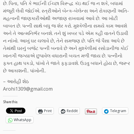
છે. પિતા, પતિ કે ભાઈની ઈચ્છા વિરૂદ્ધ કંંઇ થઈ જ ન શકે, બધામાંં
મંજૂરી લેવી જોઈએ. સ્ત્રીઓને બેન્ક-બેલેન્સ અને રોકાણની અતિ-
મહત્વની જાણકારીઓથી અજાણ રાખવામાં આવે છે. આ ખોટી
બાબત છે. પત્ની સાથે બધુ જ શેર કરો. મુશ્કેલીના સમયે કામ આવશે
અને તે આત્મનિર્ભર બનશે. તને શું ખબર પડે એમ કહી વાતને ઉડાવી
ન નાંંખો. આખું ઘર ચલાવે છે, તેને સમજણ છે. પતિ જે પૈસા આપે છે
તેમાંથી ઘરનું બજેટ પત્ની બનાવે છે અને મુશ્કેલીમાં રસોડાનીજ કોઈ
ખાનગી જગ્યાએ છુપાવેલ વધારાની બચત મળી જાય છે. પત્નીનો
ફક્ત હાથ પકડો, પાંખો તે જાતે ફફડાવશે. ઉડવુ બધાને હોય છે, જરૂર
છે આકાશની.. પાંખોની..
– આરોહી શેઠ
Arohi1309@gmail.com
Share this:
Print
Reddit
Telegram
WhatsApp