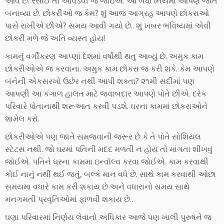
આવે છે. રસોઈ તો આવડવી જ જોઇએ. આ બધા નિયમો આપણે જાતે
બનાવ્યા છે. છોકરીઓ જ કેમ? શું આજ આગ્રહ આપણે છોકરાઓ
પાસે રાખીએ છીએ? સમય આવી ગયો છે.. શું ખબર ભવિષ્યમાં એવી
છોકરી મળે જે અતિ વ્યસ્ત હોય!
કામનુંં વર્ગીકરણ આપ્ણાં દેશમાં વર્ષોથી થતુ આવ્યું છે. અમુક કામ
છોકરીઓએ જ કરવાના. અમુક કામ છોકરા જ કરી શકે. કેમ આપણે
બંનેની એકસરખો ઉછેર નથી આપી શક્તા? ૨૧મી સદીમાં પણ
આપણી આ કંગાળ હાલત માટે જવાબદાર આપણે પોતે છીએ. દરેક
પરિવારે પોતાનાથી શરૂઆત કરવી પડશે. ઘરના કામમાં છોકરાઓને
શામેલ કરો.
છોકરીઓએ પણ જાતે સમજવાની જરૂર છે કે તે પોતે સોશિયલ
સ્ટેટસ નથી. જો ઘરમાં પતિની મદદ મળતી ન હોય તો માંગતા શીખવું
જોઈએ. પતિને ઘરના કામમા ઇન્વૉલ્વ કરવા જોઈએ. કામ કરવાથી
કોઈ નાનુંં નથી થઈ જતુંં, બલ્કે માન વધે છે. સાથે કામ કરવાથી ઓછા
સમયમા વધારે કામ કરી શકાય છે અને વધારાનો સમય સાથે
મનગમતી પ્રવૃતિઓમાં ફાળવી શકાય છે..
ઘણા પરિવારમાં નિર્ણય લેવાનો અધિકાર આજે પણ ખાલી પુરુષને જ