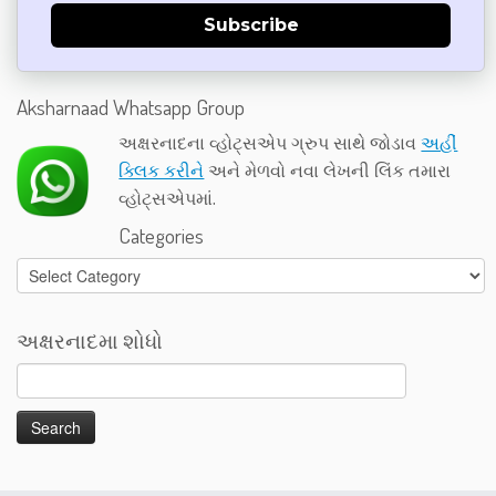
Subscribe
Aksharnaad Whatsapp Group
અક્ષરનાદના વ્હોટ્સએપ ગ્રુપ સાથે જોડાવ
અહીં
ક્લિક કરીને
અને મેળવો નવા લેખની લિંક તમારા
વ્હોટ્સએપમાં.
Categories
Categories
અક્ષરનાદમા શોધો