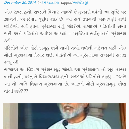
December 20, 2014
in
ધર્મ અધ્યાત્મ
tagged
ભાણદેવજી
એક રાજા હતો. રાજાને વિચાર આવ્યો કે હજારો વર્ષથી આ સૃષ્ટિ પર
જ્ઞાનની અપરંપાર વૃદ્ધિ થઈ છે. આ સર્વ જ્ઞાનની જાળવણી થવી
જોઈએ. સર્વ જ્ઞાન ગ્રંથસ્થ થવું જોઈએ. રાજાએ પંડિતોની સભા
ભરી અને પંડિતોને આદેશ આપ્યો – “સૃષ્ટિના સર્વજ્ઞાનને ગ્રંથસ્થ
કરો”
પંડિતોને એક મોટો સમૂહ કામે લાગી ગયો. વર્ષૉની મહેનત પછી એક
મોટી ગ્રંથમાળા તૈયાર થઈ, પંડિતોએ આ ગ્રંથમાળા રાજાની સમક્ષ
રજૂ કરી.
રાજાએ આ વિશાળ ગ્રંથસમૂહ જોયો. આ ગ્રંથમાળા તો ખૂબ સરસ
બની હતી, પરંતુ તે વિશાળકાય હતી. રાજાએ પંડિતોને કહ્યું – “અરે!
આ તો અતિ વિશાળ ગ્રંથમાળા છે. આટલો મોટો ગ્રંથસમૂહ કોણ
વાંચી શકે? ??