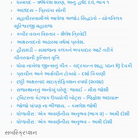
ધમ્મપદ – ઋષિકેશ શરણ, અનુ. હર્ષદ દવે, ભાગ ૧
અછાંદસ – પ્રિયંકા સોની
મહાવીરસ્વામીએ આપેલા અજોડ સિદ્ધાંતો – યોગતિલક
સૂરિશ્વરજી મહારાજ
કબીર વચન વિસ્તાર – શૈલેષ ત્રિવેદી
અક્ષરનાદનો અઢારમા વર્ષમાં પ્રવેશ..
હીરામંડી – સમાજના કલંકને ભપકાદાર આર્ટ તરીકે
ચીતરવાની કુત્સિત વૃત્તિ
ધોવા નાખેલા જીન્સનું ગીત – ચંદ્રકાન્ત શાહ; પઠન RJ દેવકી
પ્રાચીન અને અર્વાચીન ટોક્યો – દર્શા કિકાણી
છઠ્ઠી અક્ષરનાદ માઇક્રોફિક્શન સ્પર્ધા (૨૦૨૪)
રાજસ્થાનનું અનોખું ઘરેણું : જવાઈ – મીરા જોશી
ટ્વિટરના કેટલાક ઉપયોગી બોટ્સ – જિજ્ઞેશ અધ્યારૂ
જોજો પાંપણ ના ભીંજાય.. – કમલેશ જોષી
ધોળાવીરા : એક અવર્ણનીય અનુભવ (ભાગ ૨) – અમી દોશી
ધોળાવીરા : એક અવર્ણનીય અનુભવ – અમી દોશી
સબસ્ક્રિપ્શન