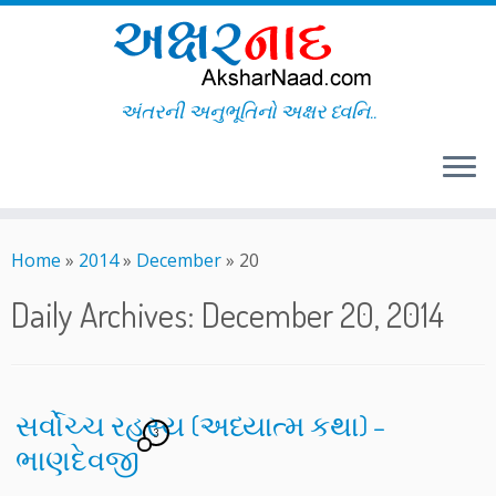
અંતરની અનુભૂતિનો અક્ષર ધ્વનિ..
Skip
to
Home
»
2014
»
December
»
20
content
Daily Archives:
December 20, 2014
સર્વોચ્ચ રહસ્ય (અધ્યાત્મ કથા) –
3
ભાણદેવજી