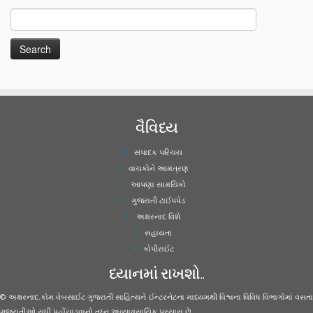
વૈવિધ્ય
સંપાદક પરિચય
વાચકોને આમંત્રણ
આપણા સામયિકો
ગુજરાતી ટાઈપપેડ
અક્ષરનાદ વિશે
સહાયતા
કોપીરાઈટ
ધ્યાનમાં રાખશો..
© અક્ષરનાદ.કોમ વેબસાઈટ ગુજરાતી સાહિત્યને ઈન્ટરનેટના માધ્યમથી વિશ્વના વિવિધ વિભાગોમાં વસતા
ગુજરાતીઓ સુધી પહોંચાડવાનો તદ્દન અવ્યાવસાયિક પ્રયાસ છે.