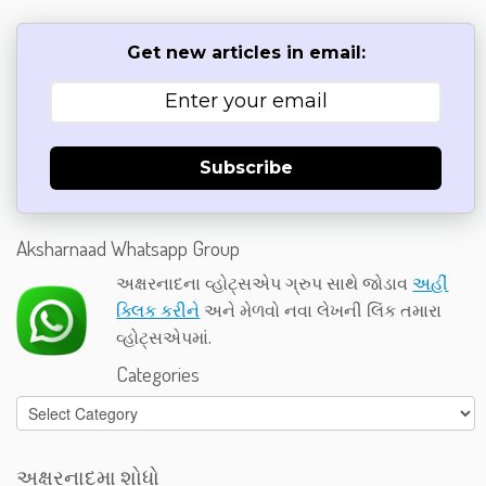
Get new articles in email:
Subscribe
Aksharnaad Whatsapp Group
અક્ષરનાદના વ્હોટ્સએપ ગ્રુપ સાથે જોડાવ
અહીં
ક્લિક કરીને
અને મેળવો નવા લેખની લિંક તમારા
વ્હોટ્સએપમાં.
Categories
Categories
અક્ષરનાદમા શોધો