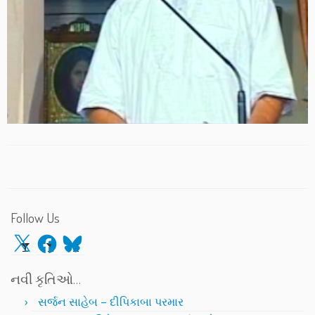
Follow Us
X
Facebook
Bluesky
નવી કૃતિઓ…
સર્જન સાહેબ – દીપિકાબા પરમાર