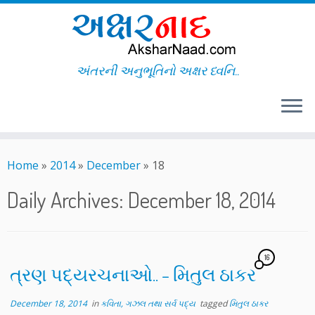
અંતરની અનુભૂતિનો અક્ષર ધ્વનિ..
Skip
to
Home
»
2014
»
December
»
18
content
Daily Archives:
December 18, 2014
16
ત્રણ પદ્યરચનાઓ.. – મિતુલ ઠાકર
December 18, 2014
in
કવિતા, ગઝલ તથા સર્વ પદ્ય
tagged
મિતુલ ઠાકર