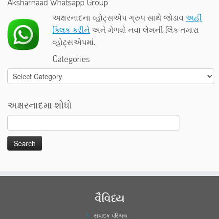
Aksharnaad Whatsapp Group
અક્ષરનાદના વ્હોટ્સએપ ગ્રુપ સાથે જોડાવ
અહીં
ક્લિક કરીને
અને મેળવો નવા લેખની લિંક તમારા
વ્હોટ્સએપમાં.
Categories
Categories
અક્ષરનાદમા શોધો
વૈવિધ્ય
સંપાદક પરિચય