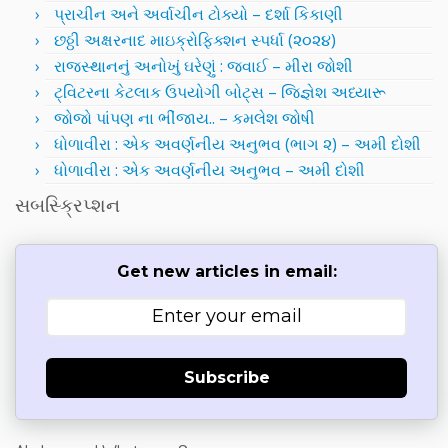
પ્રાચીન અને અર્વાચીન ટોક્યો – દર્શા કિકાણી
છઠ્ઠી અક્ષરનાદ માઇક્રોફિક્શન સ્પર્ધા (૨૦૨૪)
રાજસ્થાનનું અનોખું ઘરેણું : જવાઈ – મીરા જોશી
ટ્વિટરના કેટલાક ઉપયોગી બોટ્સ – જિજ્ઞેશ અધ્યારૂ
જોજો પાંપણ ના ભીંજાય.. – કમલેશ જોષી
ધોળાવીરા : એક અવર્ણનીય અનુભવ (ભાગ ૨) – અમી દોશી
ધોળાવીરા : એક અવર્ણનીય અનુભવ – અમી દોશી
સબસ્ક્રિપ્શન
Get new articles in email:
Subscribe