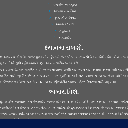
વાચકોને આમંત્રણ
આપણા સામયિકો
ગુજરાતી ટાઈપપેડ
અક્ષરનાદ વિશે
સહાયતા
કોપીરાઈટ
ધ્યાનમાં રાખશો..
© અક્ષરનાદ.કોમ વેબસાઈટ ગુજરાતી સાહિત્યને ઈન્ટરનેટના માધ્યમથી વિશ્વના વિવિધ વિભાગોમાં વસતા
ગુજરાતીઓ સુધી પહોંચાડવાનો તદ્દન અવ્યાવસાયિક પ્રયાસ છે.
આ વેબસાઈટ પર સંકલિત બધી જ રચનાઓના સર્વાધિકાર રચનાકાર અથવા અન્ય અધિકારધારી
વ્યક્તિ પાસે સુરક્ષિત છે. માટે અક્ષરનાદ પર પ્રસિધ્ધ કોઈ પણ રચના કે અન્ય લેખો કોઈ પણ
સાર્વજનિક લાઈસંસ (જેમ કે GFDL અથવા ક્રિએટીવ કોમન્સ) હેઠળ ઉપલબ્ધ નથી.
વધુ વાંચો ...
અમારા વિશે..
હું, જીજ્ઞેશ અધ્યારૂ, આ વેબસાઈટ અક્ષરનાદ.કોમ ના સંપાદક તરીકે કામ કરૂં છું. વ્યવસાયે મરીન
જીયોટેકનીકલ ઈજનેર છું અને પીપાવાવ શિપયાર્ડમાં ઈન્ફ્રાસ્ટ્રક્ચર વિભાગમાં મેનેજર છું. અક્ષરનાદ
ગુજરાતી ભાષા સાહિત્ય પ્રત્યેના મારા વળગણને એક માધ્યમ આપવાનો પ્રયત્ન છે... અમારા વિશે વધુ
વાંચવા
અહીં ક્લિક કરો...