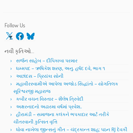
Follow Us
X
Facebook
Bluesky
નવી કૃતિઓ…
સર્જન સાહેબ – દીપિકાબા પરમાર
ધમ્મપદ – ઋષિકેશ શરણ, અનુ. હર્ષદ દવે, ભાગ ૧
અછાંદસ – પ્રિયંકા સોની
મહાવીરસ્વામીએ આપેલા અજોડ સિદ્ધાંતો – યોગતિલક
સૂરિશ્વરજી મહારાજ
કબીર વચન વિસ્તાર – શૈલેષ ત્રિવેદી
અક્ષરનાદનો અઢારમા વર્ષમાં પ્રવેશ..
હીરામંડી – સમાજના કલંકને ભપકાદાર આર્ટ તરીકે
ચીતરવાની કુત્સિત વૃત્તિ
ધોવા નાખેલા જીન્સનું ગીત – ચંદ્રકાન્ત શાહ; પઠન RJ દેવકી