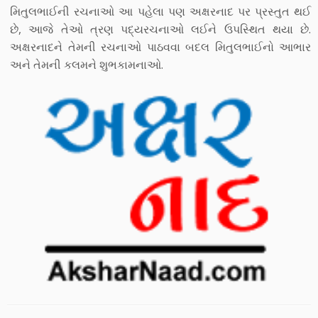
મિતુલભાઈની રચનાઓ આ પહેલા પણ અક્ષરનાદ પર પ્રસ્તુત થઈ
છે, આજે તેઓ ત્રણ પદ્યરચનાઓ લઈને ઉપસ્થિત થયા છે.
અક્ષરનાદને તેમની રચનાઓ પાઠવવા બદલ મિતુલભાઈનો આભાર
અને તેમની કલમને શુભકામનાઓ.