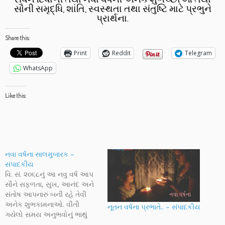
સૌની સમૃદ્ધિ, શાંતિ, સ્વસ્થતા તથા સંતુષ્ટિ માટે પ્રભુને
પ્રાર્થના.
Share this:
Print
Reddit
Telegram
WhatsApp
Like this:
નવા વર્ષના સાલમુબારક –
સંપાદકીય
વિ. સં. ૨૦૬૮નું આ નવુ વર્ષ આપ
સૌને સફળતા, સુખ, આનંદ અને
સંતોષ આપનારું બની રહે તેવી
અનેક શુભકામનાઓ. વીતી
નૂતન વર્ષના પ્રભાતે.. – સંપાદકીય
ગયેલો સમય અનુભવોનું ભાથું
આપતો જાય છે તો આવનારો