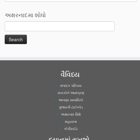
અક્ષરનાદમા શોધો
વૈવિધ્ય
સંપાદક પરિચય
વાચકોને આમંત્રણ
આપણા સામયિકો
ગુજરાતી ટાઈપપેડ
અક્ષરનાદ વિશે
સહાયતા
કોપીરાઈટ
ધ્યાનમાં રાખશો..