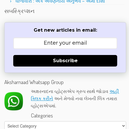
ધોળાવીરા : એક અવર્ણનીય અનુભવ – અમી દોશી
સબસ્ક્રિપ્શન
Get new articles in email:
Subscribe
Aksharnaad Whatsapp Group
અક્ષરનાદના વ્હોટ્સએપ ગ્રુપ સાથે જોડાવ
અહીં
ક્લિક કરીને
અને મેળવો નવા લેખની લિંક તમારા
વ્હોટ્સએપમાં.
Categories
Categories