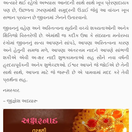
અત્યારે થઈ રહેલો અભ્યાસ આનંદની સાથે સાથે ખૂબ પ્રેરણાદાયક
પણ છે, ઉછળતા ઝરણમાંથી સમુદ્રની ઉંડાઈ જેવું આ વાંચન ખૂબ
સભાન પ્રયત્ન છે જીવનમાં ઝેનને ઉતારવાનો.
જીવનનું વહેણ અને અસ્તિત્વના સૂર્યની વચ્ચે શક્યતાઓની અનેક
ક્ષિતિજો વિસ્તરેલી છે. એમાંથી જ કદીક ઉષા કે સંધ્યાના મનોરમ્ય
રંગોમાં જીવનનું સત્ય આપણને સાંપડે, આપણા અસ્તિત્વના કારણ
અને હેતુની સમજ મળે, આપણા અંતરત્તમ નાદને આપણે સાંભળી
શકીએ એવી અ-ક્ષર નાદી શુભકામનાઓ સહ સૌને નવા વર્ષની
હ્રદયપૂર્વકની અનેક શુભેચ્છાઓ. ઈશ્વર આપને જે જોઈએ છે તેની
સાથે સાથે, આપના માટે જે જરૂરી છે એ પામવામાં મદદ કરે તેવી
પ્રાર્થના સહ..
નમસ્કાર.
– જીજ્ઞેશ અધ્યારૂ