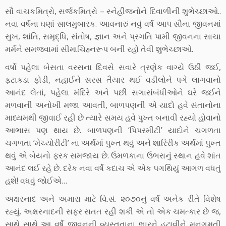
સૌ વાચકમિત્રો, સર્જકમિત્રો – સ્નેહીજનોને દિવાળીની શુભેચ્છાઓ..
નવા વર્ષના ઘણાં સાલમુબારક. આવનારું નવું વર્ષ આપ સૌના જીવનમાં
સુખ, શાંતિ, સમૃદ્ધિ, સંતોષ, જ્ઞાન અને પ્રગતિ પામી જીવનના સાચા
મર્મને સમજવામાં સીમાચિહ્નરૂપ બની રહો તેવી શુભેચ્છાઓ.
વર્ષો પહેલા બેસતા વરસના દિવસે સવારે ત્રણેક વાગ્યે ઉઠી જઈ,
ફટાકડા ફોડી, નહાઈને સરસ તૈયાર થઈ વડીલોને પગે લાગવાનો
આનંદ લેતાં, પહેલા મંદિરે અને પછી સગાસંબંધીઓને ઘરે જઈને
મળવાની અનોખી મજા આવતી, બાળપણની એ યાદો હવે સંતાનોના
માધ્યમથી જીવાઈ રહી છે ત્યારે સમય હવે પુખ્ત બનાવી રહ્યો હોવાનો
આભાસ પણ થાય છે. બાળપણની ‘પિપરમીંટી’ યાદોને ચગળતા
ચગળતા ‘મેચ્યોરીટી’ ના અર્થમાં પુખ્ત થવું અને શારિરીક અર્થમાં પુખ્ત
થવું એ બેયનો ફરક સમજાય છે. ઉમળકાના ઉભરાનું સ્થાન હવે શાંત
આનંદ લઈ રહે છે. દરેક નવા વર્ષે કદાચ એ એક પગથિયું આગળ વધતું
હશે! વધવું જોઈએ…
અક્ષરનાદ અને અમારા માટે વિ.સં. ૨૦૭૦નું વર્ષ અનેક રીતે વિશેષ
રહ્યું. અક્ષરનાદની સફર સતત રહી શકી એ તો એક ચમત્કાર છે જ,
સાથે સાથે આ વર્ષે જીવનની વ્યસ્તતાના ભારને હટાવીને મનગમતી