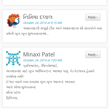
નિમિષા દલાલ
Reply
↓
October 24, 2014 at 9:15 AM
અક્ષરનાદની સંપૂર્ણ ટીમ અને અક્ષરનાદના સૌ વાચકોને નવા
વર્ષની ખૂબ ખૂબ શુભકામનાઓ…
Minaxi Patel
Reply
↓
October 24, 2014 at 7:03 AM
પ્રતિભાબેન્ , જિગ્નેશ્ભાઈ,
અક્શરનાદ માટૅ ખુબ અભિનન્દન. આભાર પણ્. કેટકેટલાના હેયાને
સ્પર્શયા તમે!!
ઈશ્વર તમને નવા વરસમા ખુબ ખુબ આનન્દ અવસર
આપે એજ શુભકામના
મીના પટૅલ
ફિનિક્સ્