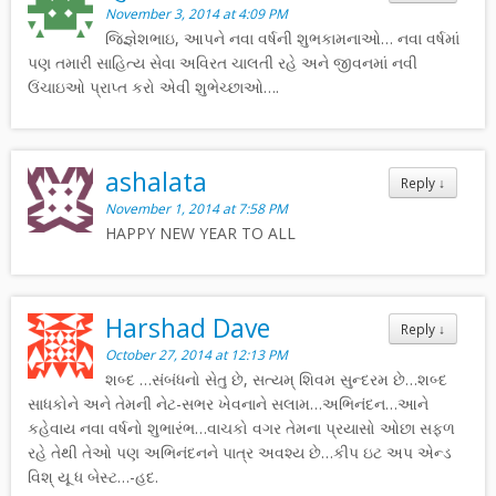
November 3, 2014 at 4:09 PM
જિજ્ઞેશભાઇ, આપને નવા વર્ષની શુભકામનાઓ… નવા વર્ષમાં
પણ તમારી સાહિત્ય સેવા અવિરત ચાલતી રહે અને જીવનમાં નવી
ઉંચાઇઓ પ્રાપ્ત કરો એવી શુભેચ્છાઓ….
ashalata
Reply
↓
November 1, 2014 at 7:58 PM
HAPPY NEW YEAR TO ALL
Harshad Dave
Reply
↓
October 27, 2014 at 12:13 PM
શબ્દ …સંબંધનો સેતુ છે, સત્યમ્ શિવમ સુન્દરમ છે…શબ્દ
સાધકોને અને તેમની નેટ-સભર ખેવનાને સલામ…અભિનંદન…આને
કહેવાય નવા વર્ષનો શુભારંભ…વાચકો વગર તેમના પ્રયાસો ઓછા સફળ
રહે તેથી તેઓ પણ અભિનંદનને પાત્ર અવશ્ય છે…કીપ ઇટ અપ એન્ડ
વિશ્ યૂ ધ બેસ્ટ…-હદ.