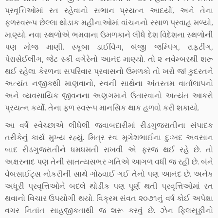
પ્રવૃત્તિઓમાં રત રહેવાનો સભાન પ્રયત્ન આદર્યો, અને તેના
ફળસ્વરૂપ છેલ્લા થોડાક મહીનાઓમાં વાંચનનો રસાળ પ્રવાહ મળ્યો,
માણ્યો. નવા સ્થળોએ ભમવાના ઉમળકાને લીધે દેશ વિદેશના સ્થળોની
પણ મોજ માણી. સ્કૂબા ડાઈવિંગ, બંજી જમ્પિંગ, રાફ્ટીંગ,
પેરાસેઈલીંગ, જેટ સ્કી વગેરેનો આનંદ માણ્યો. તો ૨ નવેમ્બરથી શરૂ
થઈ રહેલા કેરળના સપરિવાર પ્રવાસનો ઉમળકો તો ખરો જ! કુદરતને
અત્યંત નજીકથી માણવાનો, સ્વની સાથેના અંતરતમ વાર્તાલાપનો
અને વ્યવસાયિક જીવનના અણગમાને ઉતારવાનો અત્યંત આકરો
પ્રયત્ન કર્યો. તેના ફળ સ્વરૂપ માનસિક થાક હળવો કરી શકાયો.
આ વર્ષે સ્વેચ્છાએ લીધેલી જવાબદારીમાં રીડગુજરાતીના સંપાદક
તરીકેનું કાર્ય મુખ્ય રહ્યું. મિત્ર સ્વ. મૃગેશભાઈના દુઃખદ અવસાન
બાદ રીડગુજરાતીને ધમધમતી રાખવી એ ફરજ થઈ રહે છે. તો
અક્ષરનાદ પણ તેની સાતત્યસભર ગતિએ આગળ વધી જ રહી છે. બંને
વેબસાઈટ્સ નોકરીની સાથે ગોઠવાઈ ગઈ તેનો પણ આનંદ છે. અનેક
અધૂરી પ્રવૃત્તિઓને બદલે થોડીક પણ પૂર્ણ થતી પ્રવૃત્તિઓમાં રત
થવાનો વિચાર ઉપયોગી થયો. વિક્રમ સંવત ૨૦૭૧નું વર્ષ કોઈ અપેક્ષા
વગર નિતાંત સાહજીકતાથી જ શરૂ કરવું છે. ઝેન ફિલસૂફીનો