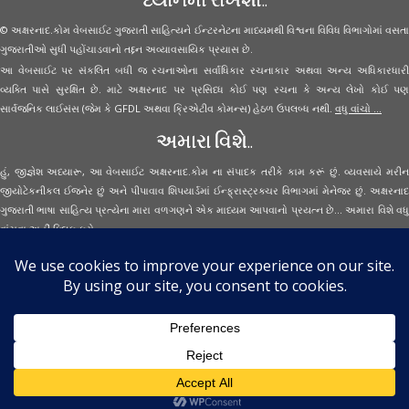
© અક્ષરનાદ.કોમ વેબસાઈટ ગુજરાતી સાહિત્યને ઈન્ટરનેટના માધ્યમથી વિશ્વના વિવિધ વિભાગોમાં વસતા
ગુજરાતીઓ સુધી પહોંચાડવાનો તદ્દન અવ્યાવસાયિક પ્રયાસ છે.
આ વેબસાઈટ પર સંકલિત બધી જ રચનાઓના સર્વાધિકાર રચનાકાર અથવા અન્ય અધિકારધારી
વ્યક્તિ પાસે સુરક્ષિત છે. માટે અક્ષરનાદ પર પ્રસિધ્ધ કોઈ પણ રચના કે અન્ય લેખો કોઈ પણ
સાર્વજનિક લાઈસંસ (જેમ કે GFDL અથવા ક્રિએટીવ કોમન્સ) હેઠળ ઉપલબ્ધ નથી.
વધુ વાંચો ...
અમારા વિશે..
હું, જીજ્ઞેશ અધ્યારૂ, આ વેબસાઈટ અક્ષરનાદ.કોમ ના સંપાદક તરીકે કામ કરૂં છું. વ્યવસાયે મરીન
જીયોટેકનીકલ ઈજનેર છું અને પીપાવાવ શિપયાર્ડમાં ઈન્ફ્રાસ્ટ્રક્ચર વિભાગમાં મેનેજર છું. અક્ષરનાદ
ગુજરાતી ભાષા સાહિત્ય પ્રત્યેના મારા વળગણને એક માધ્યમ આપવાનો પ્રયત્ન છે... અમારા વિશે વધુ
વાંચવા
અહીં ક્લિક કરો...
Secured Site Assurance
· © 2026
Aksharnaad.com
By Jignesh Adhyaru ·
· All Rights Reserved ·
Back to top