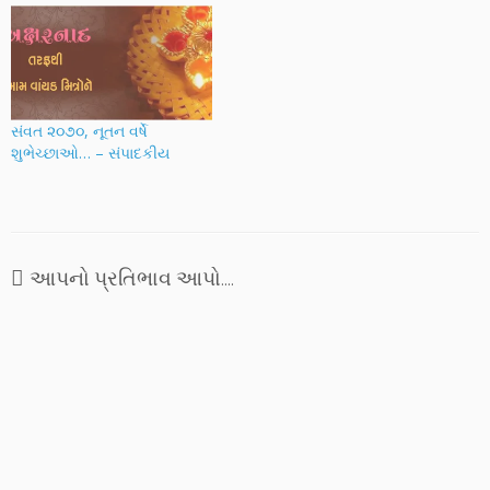
સમય અનેક મનોરથો અને
ઈચ્છાઓની પૂર્તિનો આશાવાદ
લઈને આવે છે. પ્રભુ આપ સર્વેને
આપની ઈચ્છિત સફળતા અને
સુખ અપાવે તેવી પ્રાર્થનાઓ…
સંવત ૨૦૭૦, નૂતન વર્ષે
શુભેચ્છાઓ… – સંપાદકીય
આપનો પ્રતિભાવ આપો....