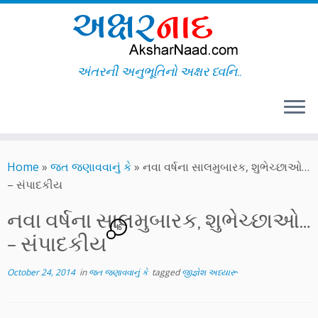
અંતરની અનુભૂતિનો અક્ષર ધ્વનિ..
Skip
to
Home
»
જત જણાવવાનું કે
»
નવા વર્ષના સાલમુબારક, શુભેચ્છાઓ…
content
– સંપાદકીય
નવા વર્ષના સાલમુબારક, શુભેચ્છાઓ…
16
– સંપાદકીય
October 24, 2014
in
જત જણાવવાનું કે
tagged
જીજ્ઞેશ અધ્યારૂ