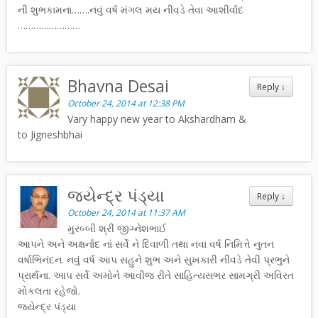
ની શુભકામના…….નવું વર્ષ મંગલ મય નીવડે તેવા આશીર્વાદ
……………………
Bhavna Desai
Reply
↓
October 24, 2014 at 12:38 PM
Vary happy new year to Akshardham &
to Jigneshbhai
જયેન્દ્ર પંડ્યા
Reply
↓
October 24, 2014 at 11:37 AM
મુરબ્બી શ્રી જીગ્નેશભાઈ
આપને અને અક્ષર્નાદ નાં સર્વે ને દિવાળી તથા નવા વર્ષ નિમિત્તે નુતન
વર્ષાભિનંદન. નવું વર્ષ આપ સહુને શુભ અને સુખકારી નીવડે તેવી પ્રભુને
પ્રાર્થના. આપ સર્વે અમોને આવીજ રીતે સાહિત્યસભર સામગ્રી અવિરત
મોકલતા રહેજો.
જયેન્દ્ર પંડ્યા