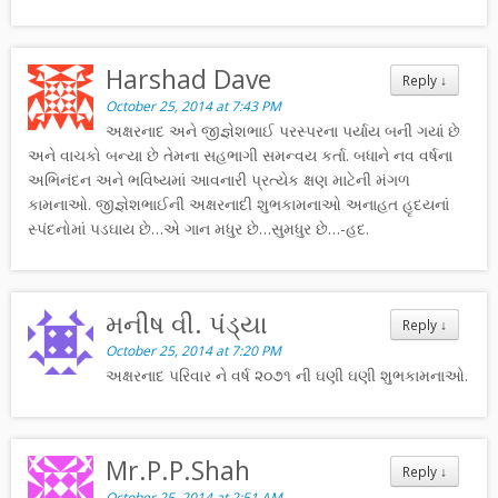
Harshad Dave
Reply
↓
October 25, 2014 at 7:43 PM
અક્ષરનાદ અને જીજ્ઞેશભાઈ પરસ્પરના પર્યાય બની ગયાં છે
અને વાચકો બન્યા છે તેમના સહભાગી સમન્વય કર્તા. બધાને નવ વર્ષના
અભિનંદન અને ભવિષ્યમાં આવનારી પ્રત્યેક ક્ષણ માટેની મંગળ
કામનાઓ. જીજ્ઞેશભાઈની અક્ષરનાદી શુભકામનાઓ અનાહત હૃદયનાં
સ્પંદનોમાં પડઘાય છે…એ ગાન મધુર છે…સુમધુર છે…-હદ.
મનીષ વી. પંડ્યા
Reply
↓
October 25, 2014 at 7:20 PM
અક્ષરનાદ પરિવાર ને વર્ષ ૨૦૭૧ ની ઘણી ઘણી શુભકામનાઓ.
Mr.P.P.Shah
Reply
↓
October 25, 2014 at 2:51 AM