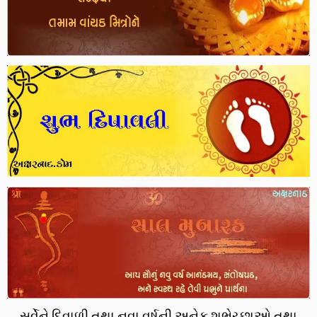
સર્વેને દિવાળી તથા નવા વર્ષની અનેક શુભેચ્છાઓ તથા