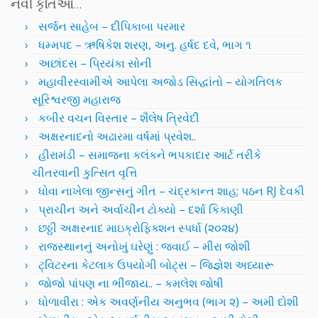
નવી કૃતિઓ…
સર્જન સાહેબ – દીપિકાબા પરમાર
ધમ્મપદ – ઋષિકેશ શરણ, અનુ. હર્ષદ દવે, ભાગ ૧
અછાંદસ – પ્રિયંકા સોની
મહાવીરસ્વામીએ આપેલા અજોડ સિદ્ધાંતો – યોગતિલક
સૂરિશ્વરજી મહારાજ
કબીર વચન વિસ્તાર – શૈલેષ ત્રિવેદી
અક્ષરનાદનો અઢારમા વર્ષમાં પ્રવેશ..
હીરામંડી – સમાજના કલંકને ભપકાદાર આર્ટ તરીકે
ચીતરવાની કુત્સિત વૃત્તિ
ધોવા નાખેલા જીન્સનું ગીત – ચંદ્રકાન્ત શાહ; પઠન RJ દેવકી
પ્રાચીન અને અર્વાચીન ટોક્યો – દર્શા કિકાણી
છઠ્ઠી અક્ષરનાદ માઇક્રોફિક્શન સ્પર્ધા (૨૦૨૪)
રાજસ્થાનનું અનોખું ઘરેણું : જવાઈ – મીરા જોશી
ટ્વિટરના કેટલાક ઉપયોગી બોટ્સ – જિજ્ઞેશ અધ્યારૂ
જોજો પાંપણ ના ભીંજાય.. – કમલેશ જોષી
ધોળાવીરા : એક અવર્ણનીય અનુભવ (ભાગ ૨) – અમી દોશી