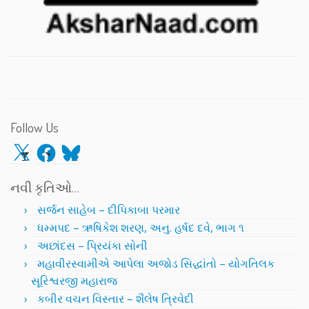
Follow Us
X
Facebook
Bluesky
નવી કૃતિઓ…
સર્જન સાહેબ – દીપિકાબા પરમાર
ધમ્મપદ – ઋષિકેશ શરણ, અનુ. હર્ષદ દવે, ભાગ ૧
અછાંદસ – પ્રિયંકા સોની
મહાવીરસ્વામીએ આપેલા અજોડ સિદ્ધાંતો – યોગતિલક
સૂરિશ્વરજી મહારાજ
કબીર વચન વિસ્તાર – શૈલેષ ત્રિવેદી