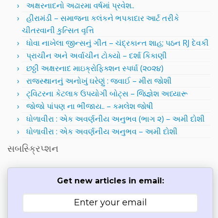
અક્ષરનાદનો અઢારમા વર્ષમાં પ્રવેશ..
હીરામંડી – સમાજના કલંકને ભપકાદાર આર્ટ તરીકે
ચીતરવાની કુત્સિત વૃત્તિ
ધોવા નાખેલા જીન્સનું ગીત – ચંદ્રકાન્ત શાહ; પઠન RJ દેવકી
પ્રાચીન અને અર્વાચીન ટોક્યો – દર્શા કિકાણી
છઠ્ઠી અક્ષરનાદ માઇક્રોફિક્શન સ્પર્ધા (૨૦૨૪)
રાજસ્થાનનું અનોખું ઘરેણું : જવાઈ – મીરા જોશી
ટ્વિટરના કેટલાક ઉપયોગી બોટ્સ – જિજ્ઞેશ અધ્યારૂ
જોજો પાંપણ ના ભીંજાય.. – કમલેશ જોષી
ધોળાવીરા : એક અવર્ણનીય અનુભવ (ભાગ ૨) – અમી દોશી
ધોળાવીરા : એક અવર્ણનીય અનુભવ – અમી દોશી
સબસ્ક્રિપ્શન
Get new articles in email: