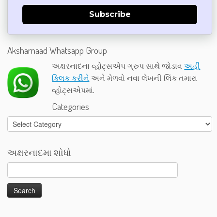
Subscribe
Aksharnaad Whatsapp Group
અક્ષરનાદના વ્હોટ્સએપ ગ્રુપ સાથે જોડાવ
અહીં
ક્લિક કરીને
અને મેળવો નવા લેખની લિંક તમારા
વ્હોટ્સએપમાં.
Categories
Categories
અક્ષરનાદમા શોધો