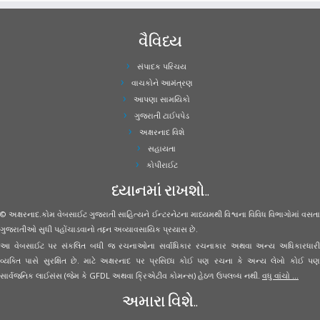
વૈવિધ્ય
સંપાદક પરિચય
વાચકોને આમંત્રણ
આપણા સામયિકો
ગુજરાતી ટાઈપપેડ
અક્ષરનાદ વિશે
સહાયતા
કોપીરાઈટ
ધ્યાનમાં રાખશો..
© અક્ષરનાદ.કોમ વેબસાઈટ ગુજરાતી સાહિત્યને ઈન્ટરનેટના માધ્યમથી વિશ્વના વિવિધ વિભાગોમાં વસતા
ગુજરાતીઓ સુધી પહોંચાડવાનો તદ્દન અવ્યાવસાયિક પ્રયાસ છે.
આ વેબસાઈટ પર સંકલિત બધી જ રચનાઓના સર્વાધિકાર રચનાકાર અથવા અન્ય અધિકારધારી
વ્યક્તિ પાસે સુરક્ષિત છે. માટે અક્ષરનાદ પર પ્રસિધ્ધ કોઈ પણ રચના કે અન્ય લેખો કોઈ પણ
સાર્વજનિક લાઈસંસ (જેમ કે GFDL અથવા ક્રિએટીવ કોમન્સ) હેઠળ ઉપલબ્ધ નથી.
વધુ વાંચો ...
અમારા વિશે..