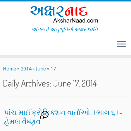
અંતરની અનુભૂતિનો અક્ષર ધ્વનિ..
Skip
to
Home
»
2014
»
June
»
17
content
Daily Archives:
June 17, 2014
પાંચ માઈક્રોફિક્શન વાર્તાઓ.. (ભાગ ૬) –
14
હેમલ વૈષ્ણવ