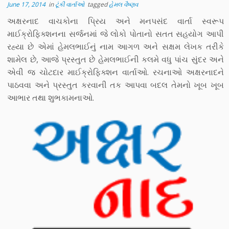
June 17, 2014
in
ટૂંકી વાર્તાઓ
tagged
હેમલ વૈષ્ણવ
અક્ષરનાદ વાચકોના પ્રિય અને મનપસંદ વાર્તા સ્વરૂપ
માઈક્રોફિક્શનના સર્જનમાં જે લોકો પોતાનો સતત સહયોગ આપી
રહ્યા છે એમાં હેમલભાઈનું નામ આગળ અને સક્ષમ લેખક તરીકે
શામેલ છે, આજે પ્રસ્તુત છે હેમલભાઈની કલમે વધુ પાંચ સુંદર અને
એવી જ ચોટદાર માઈક્રોફિક્શન વાર્તાઓ. રચનાઓ અક્ષરનાદને
પાઠવવા અને પ્રસ્તુત કરવાની તક આપવા બદલ તેમનો ખૂબ ખૂબ
આભાર તથા શુભકામનાઓ.