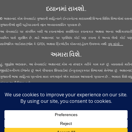
ધ્યાનમાં રાખશો..
© અક્ષરનાદ.કોમ વેબસાઈટ ગુજરાતી સાહિત્યને ઈન્ટરનેટના માધ્યમથી વિશ્વના વિવિધ વિભાગોમાં વસતા
ગુજરાતીઓ સુધી પહોંચાડવાનો તદ્દન અવ્યાવસાયિક પ્રયાસ છે.
આ વેબસાઈટ પર સંકલિત બધી જ રચનાઓના સર્વાધિકાર રચનાકાર અથવા અન્ય અધિકારધારી
વ્યક્તિ પાસે સુરક્ષિત છે. માટે અક્ષરનાદ પર પ્રસિધ્ધ કોઈ પણ રચના કે અન્ય લેખો કોઈ પણ
સાર્વજનિક લાઈસંસ (જેમ કે GFDL અથવા ક્રિએટીવ કોમન્સ) હેઠળ ઉપલબ્ધ નથી.
વધુ વાંચો ...
અમારા વિશે..
હું, જીજ્ઞેશ અધ્યારૂ, આ વેબસાઈટ અક્ષરનાદ.કોમ ના સંપાદક તરીકે કામ કરૂં છું. વ્યવસાયે મરીન
જીયોટેકનીકલ ઈજનેર છું અને પીપાવાવ શિપયાર્ડમાં ઈન્ફ્રાસ્ટ્રક્ચર વિભાગમાં મેનેજર છું. અક્ષરનાદ
ગુજરાતી ભાષા સાહિત્ય પ્રત્યેના મારા વળગણને એક માધ્યમ આપવાનો પ્રયત્ન છે... અમારા વિશે વધુ
વાંચવા
અહીં ક્લિક કરો...
Secured Site Assurance
· © 2026
Aksharnaad.com
By Jignesh Adhyaru ·
· All Rights Reserved ·