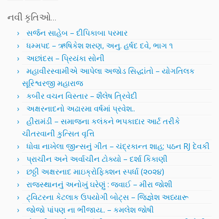
નવી કૃતિઓ…
સર્જન સાહેબ – દીપિકાબા પરમાર
ધમ્મપદ – ઋષિકેશ શરણ, અનુ. હર્ષદ દવે, ભાગ ૧
અછાંદસ – પ્રિયંકા સોની
મહાવીરસ્વામીએ આપેલા અજોડ સિદ્ધાંતો – યોગતિલક
સૂરિશ્વરજી મહારાજ
કબીર વચન વિસ્તાર – શૈલેષ ત્રિવેદી
અક્ષરનાદનો અઢારમા વર્ષમાં પ્રવેશ..
હીરામંડી – સમાજના કલંકને ભપકાદાર આર્ટ તરીકે
ચીતરવાની કુત્સિત વૃત્તિ
ધોવા નાખેલા જીન્સનું ગીત – ચંદ્રકાન્ત શાહ; પઠન RJ દેવકી
પ્રાચીન અને અર્વાચીન ટોક્યો – દર્શા કિકાણી
છઠ્ઠી અક્ષરનાદ માઇક્રોફિક્શન સ્પર્ધા (૨૦૨૪)
રાજસ્થાનનું અનોખું ઘરેણું : જવાઈ – મીરા જોશી
ટ્વિટરના કેટલાક ઉપયોગી બોટ્સ – જિજ્ઞેશ અધ્યારૂ
જોજો પાંપણ ના ભીંજાય.. – કમલેશ જોષી