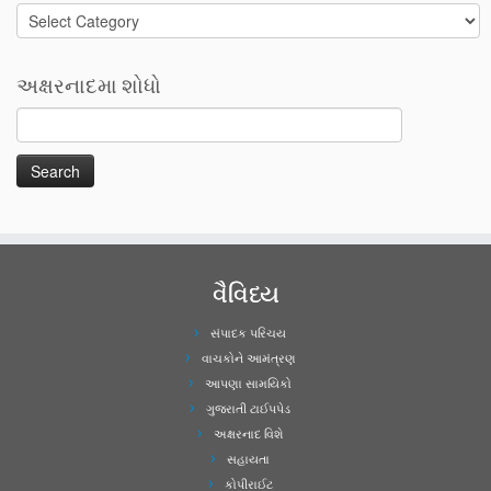
Categories
અક્ષરનાદમા શોધો
વૈવિધ્ય
સંપાદક પરિચય
વાચકોને આમંત્રણ
આપણા સામયિકો
ગુજરાતી ટાઈપપેડ
અક્ષરનાદ વિશે
સહાયતા
કોપીરાઈટ