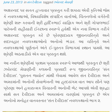
June 23, 2013
in
સંત દેવીદાસ
tagged
ઝવેરચંદ મેઘાણી
અક્ષરનાદ પર સતત હપ્તાવાર પ્રસ્તુત કરી શકાય એવી કૃતિઓ જેમ
કે નવલકથાઓ, વિષયવિશેષ સંપાદિત વાર્તાઓ, ચિંતનલેખો વગેરેની
શ્રેણી શરૂ કરવાની શ્રી હાર્દિકભાઈ યાજ્ઞિક અને શ્રી ગોપાલભાઈ
પારેખની સહીયારી ઈચ્છાના સ્વરૂપે હવેથી એક નવા વિભાગ તરીકે
અક્ષરનાદ પ્રસ્તુત કરે છે પ્રેરણાદાયક જીવનચરિત્રો અને
સદાબહાર નવલકથાઓનો અનોખો ભંડાર. આ ચરિત્રો અને
નવલકથાઓ પૂર્ણતાને અંતે ઈ-પુસ્તક વિભાગમાં સ્થાન પામશે. આ
શ્રેણી અઠવાડીયે એક વાર પ્રસ્તુત થશે.
આ નવીન શ્રેણીમાં પ્રથમ પ્રયાસ સ્વરૂપે આજથી પ્રસ્તુત છે શ્રી
ઝવેરચંદ મેઘાણીની કલમની પ્રસાદી રૂપ જીવનચરિત્ર ‘સંત
દેવીદાસ’. ‘પુરાતન જ્યોત’ માંથી લેવામાં આવેલ સંત દેવીદાસ અને
અમરમાંની અનોખી સેવાભેખની આ હ્રદયંગમ વાત આપ સૌને પણ
પ્રેરણા અને હકારાત્મક વિચારની અનોખી ભેટ આપશે એવી શ્રદ્ધા
સાથે સત દેવીદાસ અને અમરમાંના ચરણોમાં પ્રસ્તુત છે એક
અનોખો મનોહર વાતવસ્તાર ‘સંત દેવીદાસ’ નવલકથાનો ભાગ ૨.