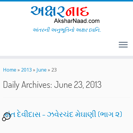
અંતરની અનુભૂતિનો અક્ષર ધ્વનિ..
Skip
to
Home
»
2013
»
June
»
23
content
Daily Archives:
June 23, 2013
સંત દેવીદાસ – ઝવેરચંદ મેઘાણી (ભાગ ૨)
3