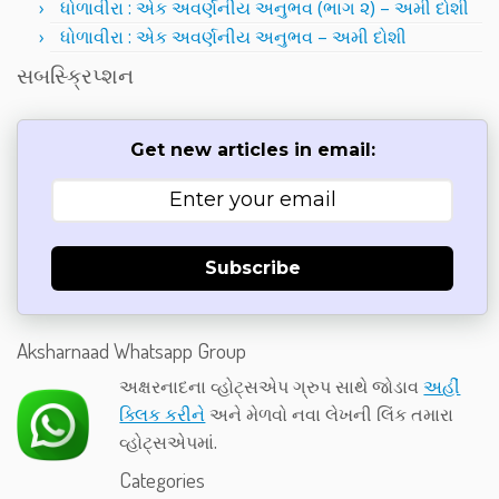
ધોળાવીરા : એક અવર્ણનીય અનુભવ (ભાગ ૨) – અમી દોશી
ધોળાવીરા : એક અવર્ણનીય અનુભવ – અમી દોશી
સબસ્ક્રિપ્શન
Get new articles in email:
Subscribe
Aksharnaad Whatsapp Group
અક્ષરનાદના વ્હોટ્સએપ ગ્રુપ સાથે જોડાવ
અહીં
ક્લિક કરીને
અને મેળવો નવા લેખની લિંક તમારા
વ્હોટ્સએપમાં.
Categories