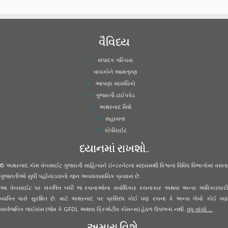
વૈવિધ્ય
સંપાદક પરિચય
વાચકોને આમંત્રણ
આપણા સામયિકો
ગુજરાતી ટાઈપપેડ
અક્ષરનાદ વિશે
સહાયતા
કોપીરાઈટ
ધ્યાનમાં રાખશો..
© અક્ષરનાદ.કોમ વેબસાઈટ ગુજરાતી સાહિત્યને ઈન્ટરનેટના માધ્યમથી વિશ્વના વિવિધ વિભાગોમાં વસતા
ગુજરાતીઓ સુધી પહોંચાડવાનો તદ્દન અવ્યાવસાયિક પ્રયાસ છે.
આ વેબસાઈટ પર સંકલિત બધી જ રચનાઓના સર્વાધિકાર રચનાકાર અથવા અન્ય અધિકારધારી
વ્યક્તિ પાસે સુરક્ષિત છે. માટે અક્ષરનાદ પર પ્રસિધ્ધ કોઈ પણ રચના કે અન્ય લેખો કોઈ પણ
સાર્વજનિક લાઈસંસ (જેમ કે GFDL અથવા ક્રિએટીવ કોમન્સ) હેઠળ ઉપલબ્ધ નથી.
વધુ વાંચો ...
અમારા વિશે..