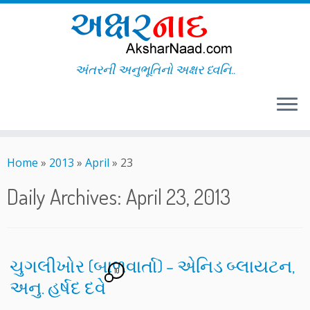
અંતરની અનુભૂતિનો અક્ષર ધ્વનિ..
Skip
to
Home
»
2013
»
April
»
23
content
Daily Archives:
April 23, 2013
ચુગલીખોર (બાળવાર્તા) – એનિડ બ્લાયટન,
10
અનુ. હર્ષદ દવે