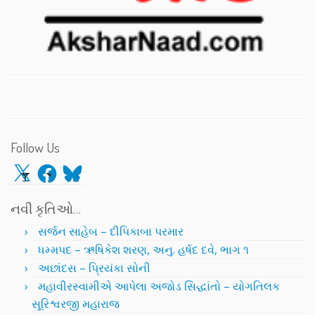
Follow Us
X
Facebook
Bluesky
નવી કૃતિઓ…
સર્જન સાહેબ – દીપિકાબા પરમાર
ધમ્મપદ – ઋષિકેશ શરણ, અનુ. હર્ષદ દવે, ભાગ ૧
અછાંદસ – પ્રિયંકા સોની
મહાવીરસ્વામીએ આપેલા અજોડ સિદ્ધાંતો – યોગતિલક
સૂરિશ્વરજી મહારાજ