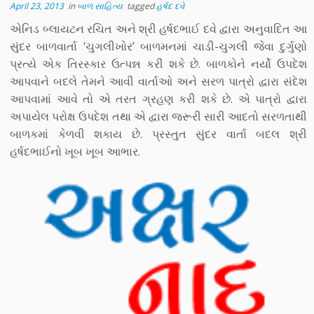
April 23, 2013
in
બાળ સાહિત્ય
tagged
હર્ષદ દવે
એનિડ બ્લાયટન રચિત અને શ્રી હર્ષદભાઈ દવે દ્વારા અનુવાદિત આ
સુંદર બાળવાર્તા ‘ચુગલીખોર’ બાળમનમાં ચાડી-ચુગલી જેવા દુર્ગુણો
પ્રત્યે એક તિરસ્કાર ઉત્પન્ન કરી શકે છે. બાળકોને નર્યો ઉપદેશ
આપવાને બદલે તેમને આવી વાર્તાઓ અને સરળ પાત્રો દ્વારા સંદેશ
આપવામાં આવે તો એ તરત ગ્રહણ કરી શકે છે. એ પાત્રો દ્વારા
અપાયેલ પરોક્ષ ઉપદેશ તથા એ દ્વારા જરૂરી સારી આદતો સરળતાથી
બાળકમાં કેળવી શકાય છે. પ્રસ્તુત સુંદર વાર્તા બદલ શ્રી
હર્ષદભાઈનો ખૂબ ખૂબ આભાર.