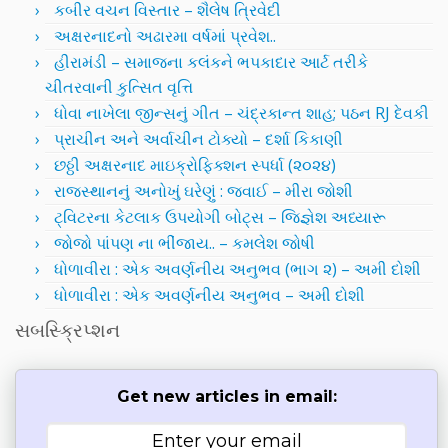
કબીર વચન વિસ્તાર – શૈલેષ ત્રિવેદી
અક્ષરનાદનો અઢારમા વર્ષમાં પ્રવેશ..
હીરામંડી – સમાજના કલંકને ભપકાદાર આર્ટ તરીકે
ચીતરવાની કુત્સિત વૃત્તિ
ધોવા નાખેલા જીન્સનું ગીત – ચંદ્રકાન્ત શાહ; પઠન RJ દેવકી
પ્રાચીન અને અર્વાચીન ટોક્યો – દર્શા કિકાણી
છઠ્ઠી અક્ષરનાદ માઇક્રોફિક્શન સ્પર્ધા (૨૦૨૪)
રાજસ્થાનનું અનોખું ઘરેણું : જવાઈ – મીરા જોશી
ટ્વિટરના કેટલાક ઉપયોગી બોટ્સ – જિજ્ઞેશ અધ્યારૂ
જોજો પાંપણ ના ભીંજાય.. – કમલેશ જોષી
ધોળાવીરા : એક અવર્ણનીય અનુભવ (ભાગ ૨) – અમી દોશી
ધોળાવીરા : એક અવર્ણનીય અનુભવ – અમી દોશી
સબસ્ક્રિપ્શન
Get new articles in email: