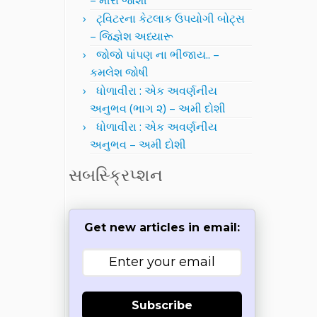
– મીરા જોશી
ટ્વિટરના કેટલાક ઉપયોગી બોટ્સ
– જિજ્ઞેશ અધ્યારૂ
જોજો પાંપણ ના ભીંજાય.. –
કમલેશ જોષી
ધોળાવીરા : એક અવર્ણનીય
અનુભવ (ભાગ ૨) – અમી દોશી
ધોળાવીરા : એક અવર્ણનીય
અનુભવ – અમી દોશી
સબસ્ક્રિપ્શન
Get new articles in email:
Subscribe