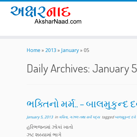
Skip
to
Home
»
2013
»
January
»
05
content
Daily Archives:
January 5
ભક્તિનો મર્મ.. – બાલમુકુન્દ દ
January 5, 2013
in
કવિતા, ગઝલ તથા સર્વ પદ્ય
tagged
બાલમુકુન્દ દવે
હરિભજનમાં ઝોકાં ખાતો
ઝટ શય્યામાં ભાગે