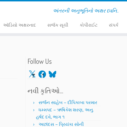
અંતરની અનુભૂતિનો અક્ષર ધ્વનિ..
ઑડિયો અક્ષરનાદ
સર્જક સૂચી
કોપીરાઈટ
સંપર્ક
Follow Us
X
Facebook
Bluesky
નવી કૃતિઓ…
સર્જન સાહેબ – દીપિકાબા પરમાર
ધમ્મપદ – ઋષિકેશ શરણ, અનુ.
હર્ષદ દવે, ભાગ ૧
અછાંદસ – પ્રિયંકા સોની