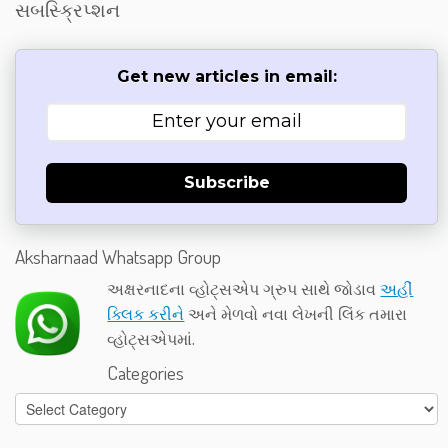
સબસ્ક્રિપ્શન
Get new articles in email:
Subscribe
Aksharnaad Whatsapp Group
અક્ષરનાદના વ્હોટ્સએપ ગ્રુપ સાથે જોડાવ
અહીં
ક્લિક કરીને
અને મેળવો નવા લેખની લિંક તમારા
વ્હોટ્સએપમાં.
Categories
Categories