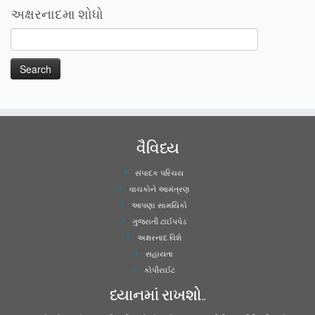
અક્ષરનાદમા શોધો
વૈવિધ્ય
સંપાદક પરિચય
વાચકોને આમંત્રણ
આપણા સામયિકો
ગુજરાતી ટાઈપપેડ
અક્ષરનાદ વિશે
સહાયતા
કોપીરાઈટ
ધ્યાનમાં રાખશો..