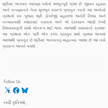
શ્રીમદ ભાગવત આપણા ધર્મનો અભૂતપૂર્વ ગ્રંથ છે. જીવન રહસ્ય
અને તત્વજ્ઞાનને તેના મૂળભૂત સ્વરૂપે પ્રસ્તુત કરતો આ અનોખો
ગ્રંથનો સ્વ. પૂજ્ય શ્રી ડોંગરેજી મહારાજ અનેરી નિષ્ઠા અને
તન્મયતાથી કથાસ્વાદ કરાવતા અને એ દરમ્યાન જાણે તેઓ
વિષયવસ્તુની સાથે એકરૂપ થઈ જતા. આજથી સમયાંતરે ક્રમશઃ
આ ગ્રંથના એક પછી એક સ્કંધ પ્રસ્તુત થશે. પ્રથમ ભાગમાં
આજથી પ્રસ્તુત છે શ્રીમદ ભાગવતનું માહાત્મ્ય. આશા છે આ નવો
પ્રયત્ન આપને ગમશે.
Follow Us
X
Facebook
Bluesky
નવી કૃતિઓ…