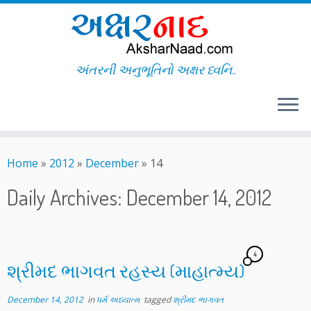
અંતરની અનુભૂતિનો અક્ષર ધ્વનિ..
Skip
to
Home
»
2012
»
December
»
14
content
Daily Archives:
December 14, 2012
4
શ્રીમદ ભાગવત રહસ્ય (માહાત્મ્ય)
December 14, 2012
in
ધર્મ અધ્યાત્મ
tagged
શ્રીમદ ભાગવત