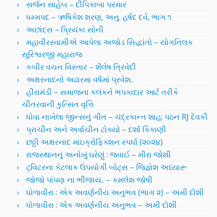
સર્જન સાહેબ – દીપિકાબા પરમાર
ધમ્મપદ – ઋષિકેશ શરણ, અનુ. હર્ષદ દવે, ભાગ ૧
અછાંદસ – પ્રિયંકા સોની
મહાવીરસ્વામીએ આપેલા અજોડ સિદ્ધાંતો – યોગતિલક
સૂરિશ્વરજી મહારાજ
કબીર વચન વિસ્તાર – શૈલેષ ત્રિવેદી
અક્ષરનાદનો અઢારમા વર્ષમાં પ્રવેશ..
હીરામંડી – સમાજના કલંકને ભપકાદાર આર્ટ તરીકે
ચીતરવાની કુત્સિત વૃત્તિ
ધોવા નાખેલા જીન્સનું ગીત – ચંદ્રકાન્ત શાહ; પઠન RJ દેવકી
પ્રાચીન અને અર્વાચીન ટોક્યો – દર્શા કિકાણી
છઠ્ઠી અક્ષરનાદ માઇક્રોફિક્શન સ્પર્ધા (૨૦૨૪)
રાજસ્થાનનું અનોખું ઘરેણું : જવાઈ – મીરા જોશી
ટ્વિટરના કેટલાક ઉપયોગી બોટ્સ – જિજ્ઞેશ અધ્યારૂ
જોજો પાંપણ ના ભીંજાય.. – કમલેશ જોષી
ધોળાવીરા : એક અવર્ણનીય અનુભવ (ભાગ ૨) – અમી દોશી
ધોળાવીરા : એક અવર્ણનીય અનુભવ – અમી દોશી