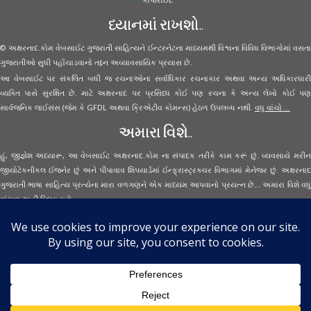
ધ્યાનમાં રાખશો..
© અક્ષરનાદ.કોમ વેબસાઈટ ગુજરાતી સાહિત્યને ઈન્ટરનેટના માધ્યમથી વિશ્વના વિવિધ વિભાગોમાં વસતા
ગુજરાતીઓ સુધી પહોંચાડવાનો તદ્દન અવ્યાવસાયિક પ્રયાસ છે.
આ વેબસાઈટ પર સંકલિત બધી જ રચનાઓના સર્વાધિકાર રચનાકાર અથવા અન્ય અધિકારધારી
વ્યક્તિ પાસે સુરક્ષિત છે. માટે અક્ષરનાદ પર પ્રસિધ્ધ કોઈ પણ રચના કે અન્ય લેખો કોઈ પણ
સાર્વજનિક લાઈસંસ (જેમ કે GFDL અથવા ક્રિએટીવ કોમન્સ) હેઠળ ઉપલબ્ધ નથી.
વધુ વાંચો ...
અમારા વિશે..
હું, જીજ્ઞેશ અધ્યારૂ, આ વેબસાઈટ અક્ષરનાદ.કોમ ના સંપાદક તરીકે કામ કરૂં છું. વ્યવસાયે મરીન
જીયોટેકનીકલ ઈજનેર છું અને પીપાવાવ શિપયાર્ડમાં ઈન્ફ્રાસ્ટ્રક્ચર વિભાગમાં મેનેજર છું. અક્ષરનાદ
ગુજરાતી ભાષા સાહિત્ય પ્રત્યેના મારા વળગણને એક માધ્યમ આપવાનો પ્રયત્ન છે... અમારા વિશે વધુ
વાંચવા
અહીં ક્લિક કરો...
Secured Site Assurance
· © 2026
Aksharnaad.com
By Jignesh Adhyaru ·
· All Rights Reserved ·