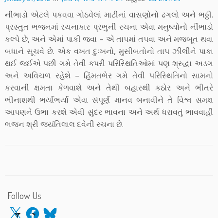
નીંભાડો એટલે પકવવા ગોઠવેલાં માટીનાં વાસણોનો ઢગલો અને ભઠ્ઠી.
પ્રસ્તુત ભજનમાં રચનાકાર પ્રભુની રચના એવા મનુષ્યોનો નીંભાડો
કલ્પે છે, અને એમાં પાકી જવા – એ તાપમાં તપવા અને મજબૂત થવા
બધાને સૂચવે છે. એક વખત દુઃખનો, મુસીબતોનો તાપ ઝીલીને પાકા
થઈ જઈએ પછી ગમે તેવી કપરી પરિસ્થિતિઓમાં પણ શ્રદ્ધા અડગ
અને અવિચળ રહેશે – હિંમતભેર ગમે તેવી પરિસ્થિતિનો સામનો
કરવાની ક્ષમતા કેળવાશે અને તેથી બહારથી કઠોર અને ભીતરે
ભીનાશથી ભર્યાભર્યા એવા સંપૂર્ણ માનવ બનાવીને તે વિશ્વ સમક્ષ
આપણને ઉભા કરશે એવી સુંદર ભાવના અને અર્થ ધરાવતું ભાવવાહી
ભજન શ્રી જયંતિલાલ દવેની રચના છે.
Follow Us
X
Facebook
Bluesky