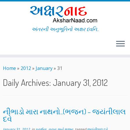
અંતરની અનુભૂતિનો અક્ષર ધ્વનિ..
Skip
to
Home
»
2012
»
January
»
31
content
Daily Archives:
January 31, 2012
નીંભાડો મારા નાથનો..(ભજન) – જયંતીલાલ
દવે
January 31, 2012
in
પ્રાર્થના, ગરબા અને ભજન
tagged
જયંતીલાલ દવે