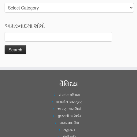
Categories
અક્ષરનાદમા શોધો
વૈવિધ્ય
સંપાદક પરિચય
વાચકોને આમંત્રણ
આપણા સામયિકો
ગુજરાતી ટાઈપપેડ
અક્ષરનાદ વિશે
સહાયતા
કોપીરાઈટ