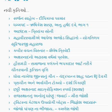
નવી કૃતિઓ…
સર્જન સાહેબ – દીપિકાબા પરમાર
ધમ્મપદ – ઋષિકેશ શરણ, અનુ. હર્ષદ દવે, ભાગ ૧
અછાંદસ – પ્રિયંકા સોની
મહાવીરસ્વામીએ આપેલા અજોડ સિદ્ધાંતો – યોગતિલક
સૂરિશ્વરજી મહારાજ
કબીર વચન વિસ્તાર – શૈલેષ ત્રિવેદી
અક્ષરનાદનો અઢારમા વર્ષમાં પ્રવેશ..
હીરામંડી – સમાજના કલંકને ભપકાદાર આર્ટ તરીકે
ચીતરવાની કુત્સિત વૃત્તિ
ધોવા નાખેલા જીન્સનું ગીત – ચંદ્રકાન્ત શાહ; પઠન RJ દેવકી
પ્રાચીન અને અર્વાચીન ટોક્યો – દર્શા કિકાણી
છઠ્ઠી અક્ષરનાદ માઇક્રોફિક્શન સ્પર્ધા (૨૦૨૪)
રાજસ્થાનનું અનોખું ઘરેણું : જવાઈ – મીરા જોશી
ટ્વિટરના કેટલાક ઉપયોગી બોટ્સ – જિજ્ઞેશ અધ્યારૂ
જોજો પાંપણ ના ભીંજાય.. – કમલેશ જોષી