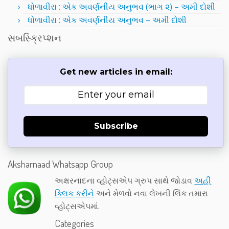
ધોળાવીરા : એક અવર્ણનીય અનુભવ (ભાગ ૨) – અમી દોશી
ધોળાવીરા : એક અવર્ણનીય અનુભવ – અમી દોશી
સબસ્ક્રિપ્શન
Get new articles in email:
Subscribe
Aksharnaad Whatsapp Group
અક્ષરનાદના વ્હોટ્સએપ ગ્રુપ સાથે જોડાવ
અહીં
ક્લિક કરીને
અને મેળવો નવા લેખની લિંક તમારા
વ્હોટ્સએપમાં.
Categories