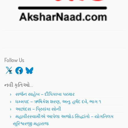
Follow Us
X
Facebook
Bluesky
નવી કૃતિઓ…
સર્જન સાહેબ – દીપિકાબા પરમાર
ધમ્મપદ – ઋષિકેશ શરણ, અનુ. હર્ષદ દવે, ભાગ ૧
અછાંદસ – પ્રિયંકા સોની
મહાવીરસ્વામીએ આપેલા અજોડ સિદ્ધાંતો – યોગતિલક
સૂરિશ્વરજી મહારાજ