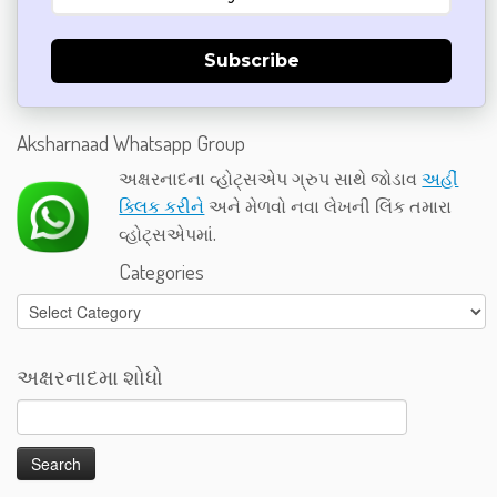
Subscribe
Aksharnaad Whatsapp Group
અક્ષરનાદના વ્હોટ્સએપ ગ્રુપ સાથે જોડાવ
અહીં
ક્લિક કરીને
અને મેળવો નવા લેખની લિંક તમારા
વ્હોટ્સએપમાં.
Categories
Categories
અક્ષરનાદમા શોધો