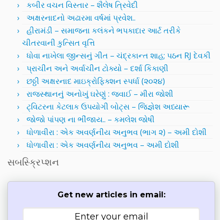
કબીર વચન વિસ્તાર – શૈલેષ ત્રિવેદી
અક્ષરનાદનો અઢારમા વર્ષમાં પ્રવેશ..
હીરામંડી – સમાજના કલંકને ભપકાદાર આર્ટ તરીકે
ચીતરવાની કુત્સિત વૃત્તિ
ધોવા નાખેલા જીન્સનું ગીત – ચંદ્રકાન્ત શાહ; પઠન RJ દેવકી
પ્રાચીન અને અર્વાચીન ટોક્યો – દર્શા કિકાણી
છઠ્ઠી અક્ષરનાદ માઇક્રોફિક્શન સ્પર્ધા (૨૦૨૪)
રાજસ્થાનનું અનોખું ઘરેણું : જવાઈ – મીરા જોશી
ટ્વિટરના કેટલાક ઉપયોગી બોટ્સ – જિજ્ઞેશ અધ્યારૂ
જોજો પાંપણ ના ભીંજાય.. – કમલેશ જોષી
ધોળાવીરા : એક અવર્ણનીય અનુભવ (ભાગ ૨) – અમી દોશી
ધોળાવીરા : એક અવર્ણનીય અનુભવ – અમી દોશી
સબસ્ક્રિપ્શન
Get new articles in email: