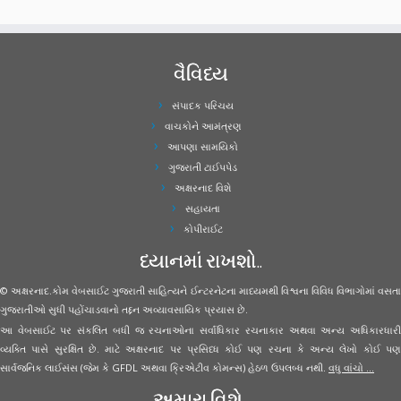
વૈવિધ્ય
સંપાદક પરિચય
વાચકોને આમંત્રણ
આપણા સામયિકો
ગુજરાતી ટાઈપપેડ
અક્ષરનાદ વિશે
સહાયતા
કોપીરાઈટ
ધ્યાનમાં રાખશો..
© અક્ષરનાદ.કોમ વેબસાઈટ ગુજરાતી સાહિત્યને ઈન્ટરનેટના માધ્યમથી વિશ્વના વિવિધ વિભાગોમાં વસતા
ગુજરાતીઓ સુધી પહોંચાડવાનો તદ્દન અવ્યાવસાયિક પ્રયાસ છે.
આ વેબસાઈટ પર સંકલિત બધી જ રચનાઓના સર્વાધિકાર રચનાકાર અથવા અન્ય અધિકારધારી
વ્યક્તિ પાસે સુરક્ષિત છે. માટે અક્ષરનાદ પર પ્રસિધ્ધ કોઈ પણ રચના કે અન્ય લેખો કોઈ પણ
સાર્વજનિક લાઈસંસ (જેમ કે GFDL અથવા ક્રિએટીવ કોમન્સ) હેઠળ ઉપલબ્ધ નથી.
વધુ વાંચો ...
અમારા વિશે..