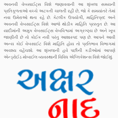
અવનવી વેબસાઈટ્સ વિશે જણાવવાની આ શૃંખલા સમયની
પ્રતિકૂળતાઓ વચ્ચે અટકતી ચાલતી રહી છે, જો કે સમયાંતરે તેમાં
નવા ઉમેરાઓ થતા રહે છે. કેટલીક ઉપયોગી, માહિતિપ્રદ અને
અવનવી વેબસાઈટ્સ વિશે આજે થોડીક માહિતિ પ્રસ્તુત છે. આ
યાદીમાંની અમુક વેબસાઈટ્સ વેબવિશ્વમાં અગ્રગ્ણ્ય છે અને ખૂબ
જાણીતી છે તો કોઈક નવી પરંતુ આશાસ્પદ પણ છે. આપને આવી
અન્ય કોઈ વેબસાઈટ વિશે માહિતિ હોય તો પ્રતિભાવ વિભાગમાં
અવશ્ય વહેંચશો. આ શૃંખલાની હવે પછીની કડીઓમાં આપણે
એન્ડ્રોઈડ મોબાઈલ વ્યવસ્થાની વિવિધ એપ્લિકેશન્સ વિશે જોઈશું.