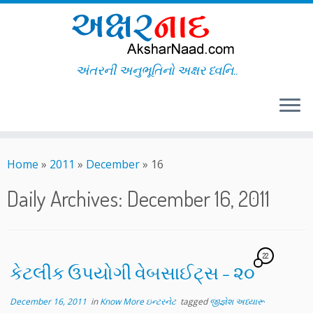
અંતરની અનુભૂતિનો અક્ષર ધ્વનિ..
Skip
to
Home
»
2011
»
December
»
16
content
Daily Archives:
December 16, 2011
22
કેટલીક ઉપયોગી વેબસાઈટ્સ – ૨૦
December 16, 2011
in
Know More ઇન્ટરનેટ
tagged
જીજ્ઞેશ અધ્યારૂ