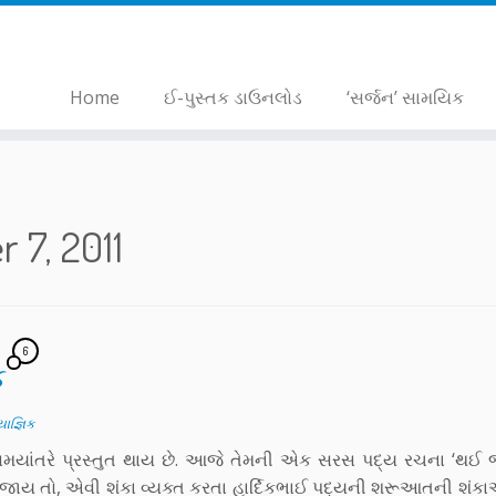
Home
ઈ-પુસ્તક ડાઉનલોડ
‘સર્જન’ સામયિક
 7, 2011
6
ક
 યાજ્ઞિક
ે સમયાંતરે પ્રસ્તુત થાય છે. આજે તેમની એક સરસ પદ્ય રચના ‘થઈ 
જાય તો, એવી શંકા વ્યક્ત કરતા હાર્દિકભાઈ પદ્યની શરૂઆતની શંકા