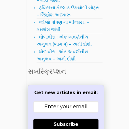
– મીરા જોશી
ટ્વિટરના કેટલાક ઉપયોગી બોટ્સ
– જિજ્ઞેશ અધ્યારૂ
જોજો પાંપણ ના ભીંજાય.. –
કમલેશ જોષી
ધોળાવીરા : એક અવર્ણનીય
અનુભવ (ભાગ ૨) – અમી દોશી
ધોળાવીરા : એક અવર્ણનીય
અનુભવ – અમી દોશી
સબસ્ક્રિપ્શન
Get new articles in email:
Subscribe