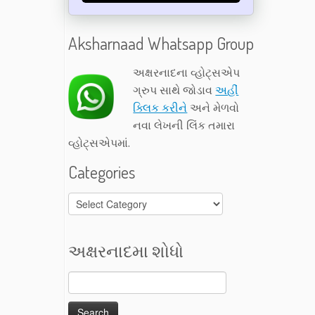
Aksharnaad Whatsapp Group
અક્ષરનાદના વ્હોટ્સએપ
ગ્રુપ સાથે જોડાવ
અહીં
ક્લિક કરીને
અને મેળવો
નવા લેખની લિંક તમારા
વ્હોટ્સએપમાં.
Categories
Categories
અક્ષરનાદમા શોધો