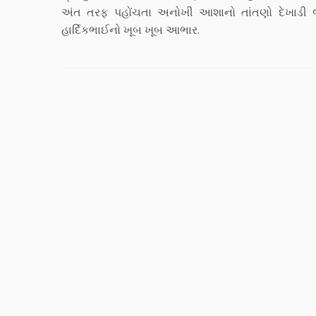
અંત તરફ પહોંચતા અનોખી આશાનો તાંતણો દેખાડી જ
હાર્દિકભાઈનો ખૂબ ખૂબ આભાર.