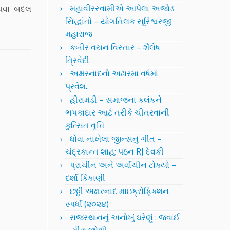
મહાવીરસ્વામીએ આપેલા અજોડ
આપવા બદલ
સિદ્ધાંતો – યોગતિલક સૂરિશ્વરજી
મહારાજ
કબીર વચન વિસ્તાર – શૈલેષ
ત્રિવેદી
અક્ષરનાદનો અઢારમા વર્ષમાં
પ્રવેશ..
હીરામંડી – સમાજના કલંકને
ભપકાદાર આર્ટ તરીકે ચીતરવાની
કુત્સિત વૃત્તિ
ધોવા નાખેલા જીન્સનું ગીત –
ચંદ્રકાન્ત શાહ; પઠન RJ દેવકી
પ્રાચીન અને અર્વાચીન ટોક્યો –
દર્શા કિકાણી
છઠ્ઠી અક્ષરનાદ માઇક્રોફિક્શન
સ્પર્ધા (૨૦૨૪)
રાજસ્થાનનું અનોખું ઘરેણું : જવાઈ