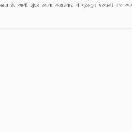
ાય છે. આવી સુંદર રચના અક્ષરનાદ ને પ્રસ્તુત કરવાની તક 