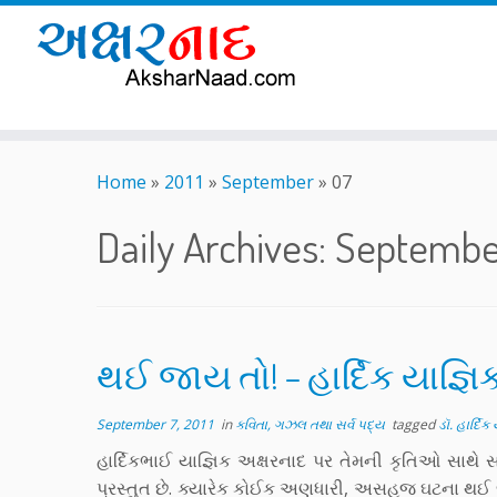
Skip
to
Home
»
2011
»
September
»
07
content
Daily Archives:
September
થઈ જાય તો! – હાર્દિક યાજ્ઞિ
September 7, 2011
in
કવિતા, ગઝલ તથા સર્વ પદ્ય
tagged
ડૉ. હાર્દિક
હાર્દિકભાઈ યાજ્ઞિક અક્ષરનાદ પર તેમની કૃતિઓ સાથ
પ્રસ્તુત છે. ક્યારેક કોઈક અણધારી, અસહજ ઘટના થઈ 