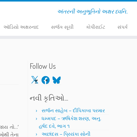
અંતરની અનુભૂતિનો અક્ષર ધ્વનિ..
ઑડિયો અક્ષરનાદ
સર્જક સૂચી
કોપીરાઈટ
સંપર્ક
Follow Us
X
Facebook
Bluesky
નવી કૃતિઓ…
સર્જન સાહેબ – દીપિકાબા પરમાર
ધમ્મપદ – ઋષિકેશ શરણ, અનુ.
હર્ષદ દવે, ભાગ ૧
જાય તો…’
અછાંદસ – પ્રિયંકા સોની
ઓથી તેના