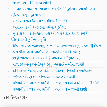
અછાંદસ – પ્રિયંકા સોની
મહાવીરસ્વામીએ આપેલા અજોડ સિદ્ધાંતો – યોગતિલક
સૂરિશ્વરજી મહારાજ
કબીર વચન વિસ્તાર – શૈલેષ ત્રિવેદી
અક્ષરનાદનો અઢારમા વર્ષમાં પ્રવેશ..
હીરામંડી – સમાજના કલંકને ભપકાદાર આર્ટ તરીકે
ચીતરવાની કુત્સિત વૃત્તિ
ધોવા નાખેલા જીન્સનું ગીત – ચંદ્રકાન્ત શાહ; પઠન RJ દેવકી
પ્રાચીન અને અર્વાચીન ટોક્યો – દર્શા કિકાણી
છઠ્ઠી અક્ષરનાદ માઇક્રોફિક્શન સ્પર્ધા (૨૦૨૪)
રાજસ્થાનનું અનોખું ઘરેણું : જવાઈ – મીરા જોશી
ટ્વિટરના કેટલાક ઉપયોગી બોટ્સ – જિજ્ઞેશ અધ્યારૂ
જોજો પાંપણ ના ભીંજાય.. – કમલેશ જોષી
ધોળાવીરા : એક અવર્ણનીય અનુભવ (ભાગ ૨) – અમી દોશી
ધોળાવીરા : એક અવર્ણનીય અનુભવ – અમી દોશી
સબસ્ક્રિપ્શન