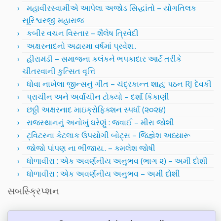
મહાવીરસ્વામીએ આપેલા અજોડ સિદ્ધાંતો – યોગતિલક
સૂરિશ્વરજી મહારાજ
કબીર વચન વિસ્તાર – શૈલેષ ત્રિવેદી
અક્ષરનાદનો અઢારમા વર્ષમાં પ્રવેશ..
હીરામંડી – સમાજના કલંકને ભપકાદાર આર્ટ તરીકે
ચીતરવાની કુત્સિત વૃત્તિ
ધોવા નાખેલા જીન્સનું ગીત – ચંદ્રકાન્ત શાહ; પઠન RJ દેવકી
પ્રાચીન અને અર્વાચીન ટોક્યો – દર્શા કિકાણી
છઠ્ઠી અક્ષરનાદ માઇક્રોફિક્શન સ્પર્ધા (૨૦૨૪)
રાજસ્થાનનું અનોખું ઘરેણું : જવાઈ – મીરા જોશી
ટ્વિટરના કેટલાક ઉપયોગી બોટ્સ – જિજ્ઞેશ અધ્યારૂ
જોજો પાંપણ ના ભીંજાય.. – કમલેશ જોષી
ધોળાવીરા : એક અવર્ણનીય અનુભવ (ભાગ ૨) – અમી દોશી
ધોળાવીરા : એક અવર્ણનીય અનુભવ – અમી દોશી
સબસ્ક્રિપ્શન