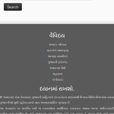
વૈવિધ્ય
સંપાદક પરિચય
વાચકોને આમંત્રણ
આપણા સામયિકો
ગુજરાતી ટાઈપપેડ
અક્ષરનાદ વિશે
સહાયતા
કોપીરાઈટ
ધ્યાનમાં રાખશો..
© અક્ષરનાદ.કોમ વેબસાઈટ ગુજરાતી સાહિત્યને ઈન્ટરનેટના માધ્યમથી વિશ્વના વિવિધ વિભાગોમાં વસતા
ગુજરાતીઓ સુધી પહોંચાડવાનો તદ્દન અવ્યાવસાયિક પ્રયાસ છે.
આ વેબસાઈટ પર સંકલિત બધી જ રચનાઓના સર્વાધિકાર રચનાકાર અથવા અન્ય અધિકારધારી
વ્યક્તિ પાસે સુરક્ષિત છે. માટે અક્ષરનાદ પર પ્રસિધ્ધ કોઈ પણ રચના કે અન્ય લેખો કોઈ પણ