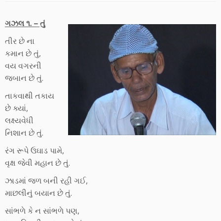
ગઝલ ૧. – તું
તીર છે ના
કમાન છે તું,
વય વગરની
જબાન છે તું.
તાકવાથી તકાય
છે ક્યાં,
લક્ષ્યવેધી
નિશાન છે તું.
રંગ રૂપે ઉઘાડ પામે,
વૃક્ષ જેવી મહાન છે તું.
ઝાડમાં જળ બની રહી ગઈ,
માછલીનું બયાન છે તું.
સાંભળે કે ન સાંભળે પણ,