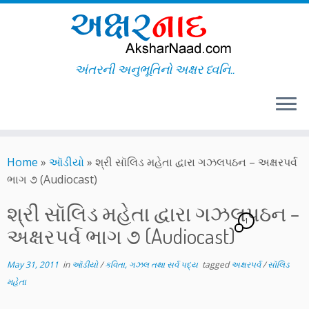
અંતરની અનુભૂતિનો અક્ષર ધ્વનિ..
Skip
to
Home
»
ઑડીયો
»
શ્રી સૉલિડ મહેતા દ્વારા ગઝલપઠન – અક્ષરપર્વ
content
ભાગ ૭ (Audiocast)
શ્રી સૉલિડ મહેતા દ્વારા ગઝલપઠન –
1
અક્ષરપર્વ ભાગ ૭ (Audiocast)
May 31, 2011
in
ઑડીયો
/
કવિતા, ગઝલ તથા સર્વ પદ્ય
tagged
અક્ષરપર્વ
/
સૉલિડ
મહેતા