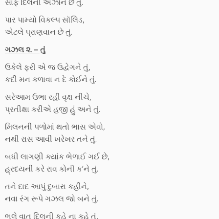
સાફ દિલની અઝાન છે તું.
પાર પામ્યો વિકલ્પ સૉલિડ,
એટલે પ્રાણવાન છે તું.
ગઝલ ૨. – તું
ઉકેલે ફરી એ જ ઉદ્વેગને તું,
કદી મન કળાવા ન દે કોઈને તું.
સરેઆમ ઉભા રહી વૃક્ષ નીચે,
પ્રતીક્ષા કરીએ હજી હું અને તું.
મિલનની પળોમાં થતો ભાસ એવો,
નથી રાસ આવી ખરેખર તને તું.
બધી લાગણી ક્યાંક ભેળાઈ ગઈ છે,
હ્રદયની કરે રાવ કોની ક’ને તું.
તને દાદ આપું દુબારા કહીને,
નવા રંગ રૂપે ગઝલ જો બને તું.
ભલે વાત દિલની કહે ના કહે તું,