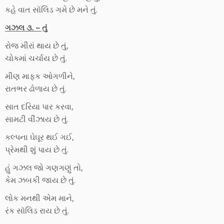
કહે વાત સૉલિડ ગમે છે મને તું.
ગઝલ ૩. – તું
રોજ મીરાં થાય છે તું,
ચોકમાં ચર્ચાય છે તું.
મીણ માફક ઓગળીને,
રાતભર ઢોળાય છે તું.
સાત દરિયા પાર કરવા,
સામટી વીંઝાય છે તું.
કલ્પના ઘેઘૂર થઈ ગઈ,
પ્રેમથી શું પાય છે તું.
હું ગઝલ જો ગણગણું તો,
કેમ ઝબકી જાય છે તું.
લોક મનથી એમ માને,
રંક સૉલિડ રાય છે તું.