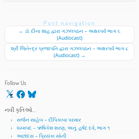
Post navigation
←
ડૉ. દીના શાહ દ્વારા ગઝલપઠન – અક્ષરપર્વ ભાગ ૬
(Audiocast)
શ્રી જિતેન્દ્ર પ્રજાપતિ દ્વારા ગઝલપઠન – અક્ષરપર્વ ભાગ ૮
(Audiocast)
→
Follow Us
X
Facebook
Bluesky
નવી કૃતિઓ…
સર્જન સાહેબ – દીપિકાબા પરમાર
ધમ્મપદ – ઋષિકેશ શરણ, અનુ. હર્ષદ દવે, ભાગ ૧
અછાંદસ – પ્રિયંકા સોની