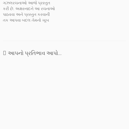
ગઝલરચનાઓ આજે પ્રસ્તુત
મૂકવા બદલ શ્રી જશવંત
કરી છે. અક્ષરનાદને આ રચનાઓ
મહેતાનો ખૂબ ખૂબ આભાર.
પાઠવવા અને પ્રસ્તુત કરવાની
આવો, આજે…
તક આપવા બદલ તેમનો ખૂબ
આભાર અને શુભકામનાઓ.
આપનો પ્રતિભાવ આપો....