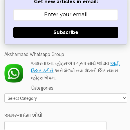
Get new articles in email:
Subscribe
Aksharnaad Whatsapp Group
અક્ષરનાદના વ્હોટ્સએપ ગ્રુપ સાથે જોડાવ
અહીં
ક્લિક કરીને
અને મેળવો નવા લેખની લિંક તમારા
વ્હોટ્સએપમાં.
Categories
Categories
અક્ષરનાદમા શોધો