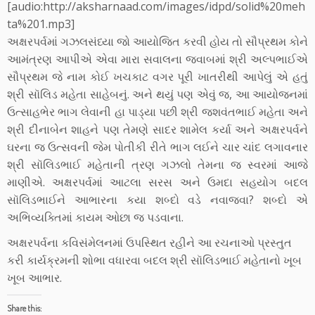
[audio:http://aksharnaad.com/images/idpd/solid%20meh
ta%201.mp3]
અક્ષરપર્વમાં ગઝલસંધ્યા જો આયોજિત કરવી હોય તો સૌપ્રથમ કોને
આમંત્રણ આપીએ એવા મારા સવાલના જવાબમાં શ્રી અલ્પભાઈએ
સૌપ્રથમ જે નામ કોઈ ખચકાટ વગર પૂરી ખાતરીથી આપેલું એ હતું
શ્રી સૉલિડ મહેતા સાહેબનું. અને થયું પણ એવું જ, આ આયોજનમાં
ઉત્સાહભેર ભાગ લેવાની હા પાડ્યા પછી શ્રી જશવંતભાઈ મહેતા અને
શ્રી દીનાબેન શાહને પણ તેમણે સાદર શામેલ કર્યા અને અક્ષરપર્વને
ઘરના જ ઉત્સવની જેમ પોતીકી રીતે ભાગ લઈને ચાર ચાંદ લગાવનાર
શ્રી સૉલિડભાઈ મહેતાની ત્રણ ગઝલો તેમના જ સ્વરમાં આજે
માણીએ. અક્ષરપર્વમાં આટલા સરસ અને ઉમદા સહયોગ બદલ
સૉલિડભાઈને આભારના કયા શબ્દો વડે નવાજવા? શબ્દો એ
અભિવ્યક્તિમાં કાયમ ઓછા જ પડવાના.
અક્ષરપર્વના કવિસંમેલનમાં ઉપસ્થિત રહીને આ રચનાઓ પ્રસ્તુત
કરી કાર્યક્રમની શોભા વધારવા બદલ શ્રી સૉલિડભાઈ મહેતાનો ખૂબ
ખૂબ આભાર.
Share this: