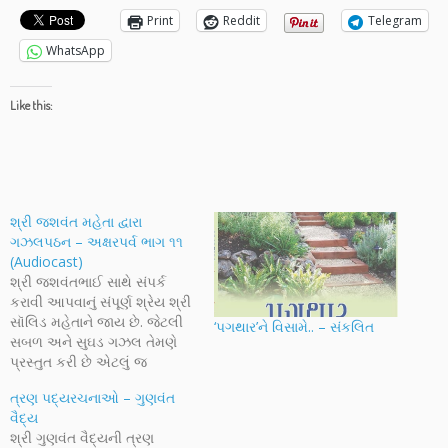
Print
Reddit
Telegram
WhatsApp
Like this:
શ્રી જશવંત મહેતા દ્વારા
ગઝલપઠન – અક્ષરપર્વ ભાગ ૧૧
(Audiocast)
શ્રી જશવંતભાઈ સાથે સંપર્ક
કરાવી આપવાનું સંપૂર્ણ શ્રેય શ્રી
સૉલિડ મહેતાને જાય છે. જેટલી
‘પગથાર’ને વિસામે.. – સંકલિત
સબળ અને સુઘડ ગઝલ તેમણે
પ્રસ્તુત કરી છે એટલું જ
અર્થગાંભીર્ય તેમના શે'રમાં ઝળકે
ત્રણ પદ્યરચનાઓ – ગુણવંત
છે. અક્ષરપર્વમાં કવિ સંમેલનને
વૈદ્ય
શોભાવવા ઉપસ્થિત રહીને સૌને
શ્રી ગુણવંત વૈદ્યની ત્રણ
તેમના ગઝલરસમાં તરબોળ કરી