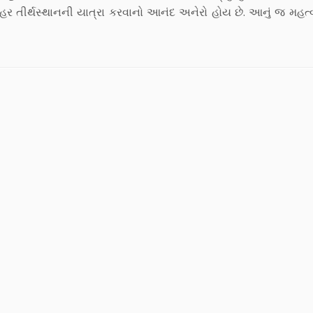
 તીર્થસ્થાનની યાત્રા કરવાનો આનંદ અનેરો હોય છે. આનું જ મહત્વ