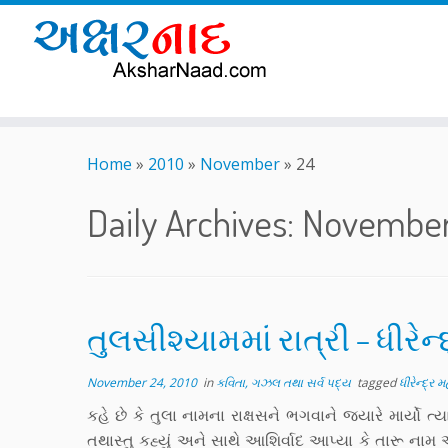
Skip
to
Home
»
2010
»
November
»
24
content
Daily Archives:
November
તુલસીશ્યામમાં રાત્રી – ધીરેન્
November 24, 2010
in
કવિતા, ગઝલ તથા સર્વ પદ્ય
tagged
ધીરેન્દ્ર મ
કહે છે કે તુલા નામના રાક્ષસને ભગવાને જ્યારે માર્યો ત
તથાસ્તુ કહ્યું અને સાથે આશિર્વાદ આપ્યા કે તારૂ ન