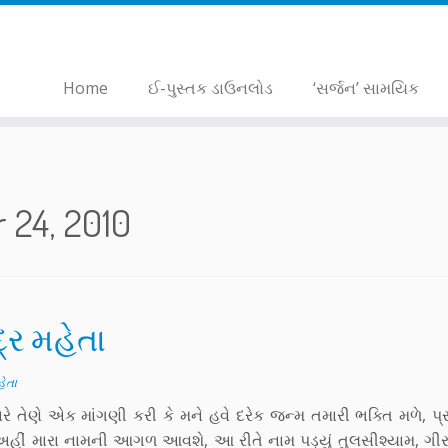
Home
ઈ-પુસ્તક ડાઉનલોડ
‘સર્જન’ સામયિક
 24, 2010
દ્ર મહેતા
હેતા
્યારે તેણે એક માંગણી કરી કે મને હવે દરેક જન્મ તમારી ભક્તિ મળે, પ્
ામ અહીં મારા નામની આગળ આવશે, આ રીતે નામ પડ્યું તુલસીશ્યામ, ગ