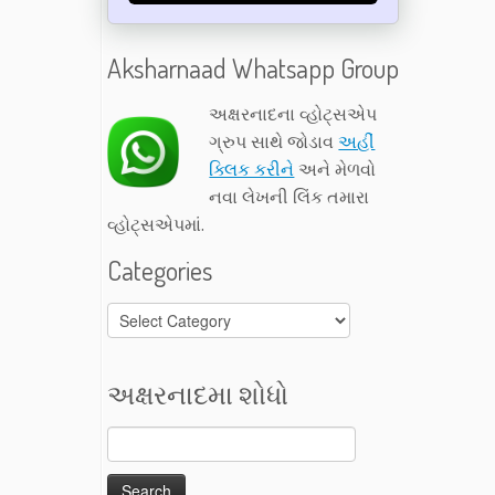
Aksharnaad Whatsapp Group
અક્ષરનાદના વ્હોટ્સએપ
ગ્રુપ સાથે જોડાવ
અહીં
ક્લિક કરીને
અને મેળવો
નવા લેખની લિંક તમારા
વ્હોટ્સએપમાં.
Categories
Categories
અક્ષરનાદમા શોધો