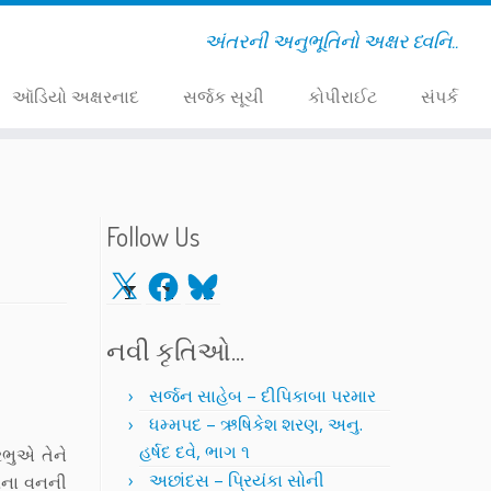
અંતરની અનુભૂતિનો અક્ષર ધ્વનિ..
ઑડિયો અક્ષરનાદ
સર્જક સૂચી
કોપીરાઈટ
સંપર્ક
Follow Us
X
Facebook
Bluesky
નવી કૃતિઓ…
સર્જન સાહેબ – દીપિકાબા પરમાર
ધમ્મપદ – ઋષિકેશ શરણ, અનુ.
હર્ષદ દવે, ભાગ ૧
રભુએ તેને
અછાંદસ – પ્રિયંકા સોની
ીરના વનની