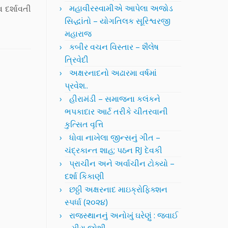
મહાવીરસ્વામીએ આપેલા અજોડ
 દર્શાવતી
સિદ્ધાંતો – યોગતિલક સૂરિશ્વરજી
મહારાજ
કબીર વચન વિસ્તાર – શૈલેષ
ત્રિવેદી
અક્ષરનાદનો અઢારમા વર્ષમાં
પ્રવેશ..
હીરામંડી – સમાજના કલંકને
ભપકાદાર આર્ટ તરીકે ચીતરવાની
કુત્સિત વૃત્તિ
ધોવા નાખેલા જીન્સનું ગીત –
ચંદ્રકાન્ત શાહ; પઠન RJ દેવકી
પ્રાચીન અને અર્વાચીન ટોક્યો –
દર્શા કિકાણી
છઠ્ઠી અક્ષરનાદ માઇક્રોફિક્શન
સ્પર્ધા (૨૦૨૪)
રાજસ્થાનનું અનોખું ઘરેણું : જવાઈ