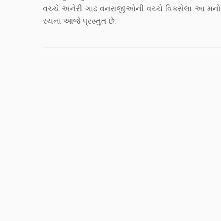
વચ્ચે અનેરી ગાઢ વનરાજીઓની વચ્ચે વિકસેલા આ મનોહર
રચના આજે પ્રસ્તુત છે.