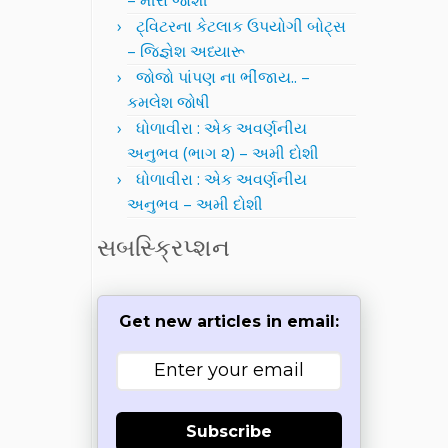
– મીરા જોશી
ટ્વિટરના કેટલાક ઉપયોગી બોટ્સ
– જિજ્ઞેશ અધ્યારૂ
જોજો પાંપણ ના ભીંજાય.. –
કમલેશ જોષી
ધોળાવીરા : એક અવર્ણનીય
અનુભવ (ભાગ ૨) – અમી દોશી
ધોળાવીરા : એક અવર્ણનીય
અનુભવ – અમી દોશી
સબસ્ક્રિપ્શન
Get new articles in email:
Subscribe