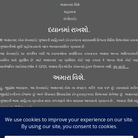
અક્ષરનાદ વિશે
સહાયતા
કોપીરાઈટ
ધ્યાનમાં રાખશો..
© અક્ષરનાદ.કોમ વેબસાઈટ ગુજરાતી સાહિત્યને ઈન્ટરનેટના માધ્યમથી વિશ્વના વિવિધ વિભાગોમાં વસતા
ગુજરાતીઓ સુધી પહોંચાડવાનો તદ્દન અવ્યાવસાયિક પ્રયાસ છે.
આ વેબસાઈટ પર સંકલિત બધી જ રચનાઓના સર્વાધિકાર રચનાકાર અથવા અન્ય અધિકારધારી
વ્યક્તિ પાસે સુરક્ષિત છે. માટે અક્ષરનાદ પર પ્રસિધ્ધ કોઈ પણ રચના કે અન્ય લેખો કોઈ પણ
સાર્વજનિક લાઈસંસ (જેમ કે GFDL અથવા ક્રિએટીવ કોમન્સ) હેઠળ ઉપલબ્ધ નથી.
વધુ વાંચો ...
અમારા વિશે..
હું, જીજ્ઞેશ અધ્યારૂ, આ વેબસાઈટ અક્ષરનાદ.કોમ ના સંપાદક તરીકે કામ કરૂં છું. વ્યવસાયે મરીન
જીયોટેકનીકલ ઈજનેર છું અને પીપાવાવ શિપયાર્ડમાં ઈન્ફ્રાસ્ટ્રક્ચર વિભાગમાં મેનેજર છું. અક્ષરનાદ
ગુજરાતી ભાષા સાહિત્ય પ્રત્યેના મારા વળગણને એક માધ્યમ આપવાનો પ્રયત્ન છે... અમારા વિશે વધુ
વાંચવા
અહીં ક્લિક કરો...
Secured Site Assurance