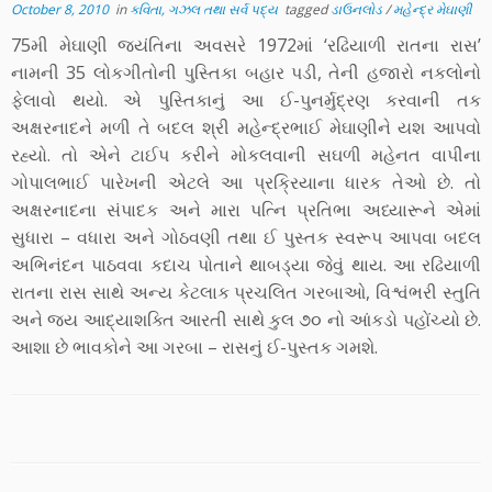
October 8, 2010
in
કવિતા, ગઝલ તથા સર્વ પદ્ય
tagged
ડાઉનલોડ
/
મહેન્દ્ર મેઘાણી
75મી મેઘાણી જયંતિના અવસરે 1972માં ‘રઢિયાળી રાતના રાસ’
નામની 35 લોકગીતોની પુસ્તિકા બહાર પડી, તેની હજારો નકલોનો
ફેલાવો થયો. એ પુસ્તિકાનું આ ઈ-પુનર્મુદ્રણ કરવાની તક
અક્ષરનાદને મળી તે બદલ શ્રી મહેન્દ્રભાઈ મેઘાણીને યશ આપવો
રહ્યો. તો એને ટાઈપ કરીને મોકલવાની સઘળી મહેનત વાપીના
ગોપાલભાઈ પારેખની એટલે આ પ્રક્રિયાના ધારક તેઓ છે. તો
અક્ષરનાદના સંપાદક અને મારા પત્નિ પ્રતિભા અધ્યારૂને એમાં
સુધારા – વધારા અને ગોઠવણી તથા ઈ પુસ્તક સ્વરૂપ આપવા બદલ
અભિનંદન પાઠવવા કદાચ પોતાને થાબડ્યા જેવું થાય. આ રઢિયાળી
રાતના રાસ સાથે અન્ય કેટલાક પ્રચલિત ગરબાઓ, વિશ્વંભરી સ્તુતિ
અને જય આદ્યાશક્તિ આરતી સાથે કુલ ૭૦ નો આંકડો પહોંચ્યો છે.
આશા છે ભાવકોને આ ગરબા – રાસનું ઈ-પુસ્તક ગમશે.