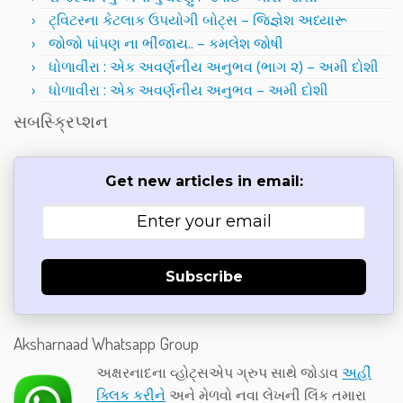
ટ્વિટરના કેટલાક ઉપયોગી બોટ્સ – જિજ્ઞેશ અધ્યારૂ
જોજો પાંપણ ના ભીંજાય.. – કમલેશ જોષી
ધોળાવીરા : એક અવર્ણનીય અનુભવ (ભાગ ૨) – અમી દોશી
ધોળાવીરા : એક અવર્ણનીય અનુભવ – અમી દોશી
સબસ્ક્રિપ્શન
Get new articles in email:
Subscribe
Aksharnaad Whatsapp Group
અક્ષરનાદના વ્હોટ્સએપ ગ્રુપ સાથે જોડાવ
અહીં
ક્લિક કરીને
અને મેળવો નવા લેખની લિંક તમારા