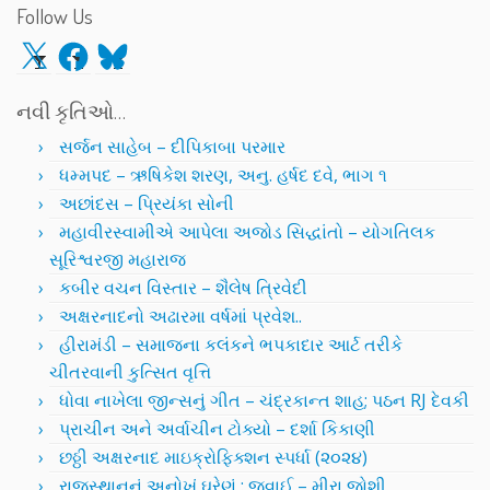
Follow Us
X
Facebook
Bluesky
નવી કૃતિઓ…
સર્જન સાહેબ – દીપિકાબા પરમાર
ધમ્મપદ – ઋષિકેશ શરણ, અનુ. હર્ષદ દવે, ભાગ ૧
અછાંદસ – પ્રિયંકા સોની
મહાવીરસ્વામીએ આપેલા અજોડ સિદ્ધાંતો – યોગતિલક
સૂરિશ્વરજી મહારાજ
કબીર વચન વિસ્તાર – શૈલેષ ત્રિવેદી
અક્ષરનાદનો અઢારમા વર્ષમાં પ્રવેશ..
હીરામંડી – સમાજના કલંકને ભપકાદાર આર્ટ તરીકે
ચીતરવાની કુત્સિત વૃત્તિ
ધોવા નાખેલા જીન્સનું ગીત – ચંદ્રકાન્ત શાહ; પઠન RJ દેવકી
પ્રાચીન અને અર્વાચીન ટોક્યો – દર્શા કિકાણી
છઠ્ઠી અક્ષરનાદ માઇક્રોફિક્શન સ્પર્ધા (૨૦૨૪)
રાજસ્થાનનું અનોખું ઘરેણું : જવાઈ – મીરા જોશી