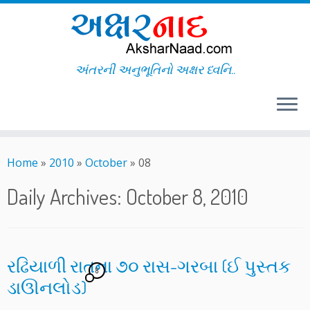
અંતરની અનુભૂતિનો અક્ષર ધ્વનિ..
Skip
to
Home
»
2010
»
October
»
08
content
Daily Archives:
October 8, 2010
રઢિયાળી રાતના ૭૦ રાસ-ગરબા (ઈ પુસ્તક
8
ડાઊનલોડ)