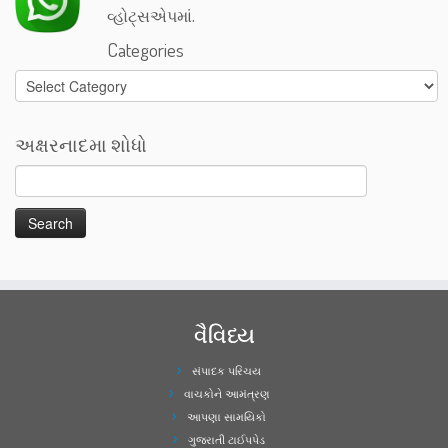
વ્હોટ્સએપમાં.
Categories
Categories
અક્ષરનાદમા શોધો
વૈવિધ્ય
સંપાદક પરિચય
વાચકોને આમંત્રણ
આપણા સામયિકો
ગુજરાતી ટાઈપપેડ