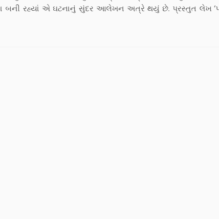
ની રહ્યાં એ ઘટનાનું સુંદર આલેખન અત્રે થયું છે. પ્રસ્તુત લેખ ‘પ