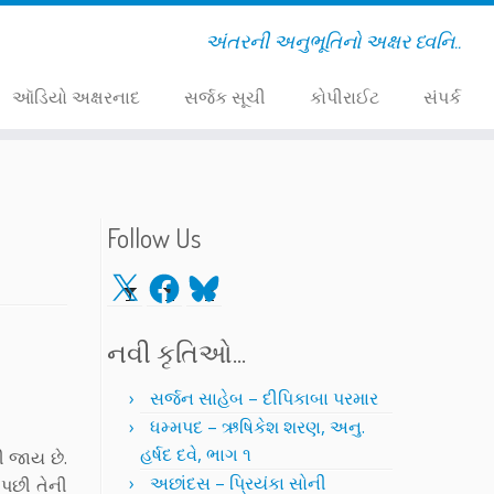
અંતરની અનુભૂતિનો અક્ષર ધ્વનિ..
ઑડિયો અક્ષરનાદ
સર્જક સૂચી
કોપીરાઈટ
સંપર્ક
Follow Us
X
Facebook
Bluesky
નવી કૃતિઓ…
સર્જન સાહેબ – દીપિકાબા પરમાર
ધમ્મપદ – ઋષિકેશ શરણ, અનુ.
હર્ષદ દવે, ભાગ ૧
 જાય છે.
અછાંદસ – પ્રિયંકા સોની
 પછી તેની