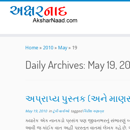
Skip
to
Home
»
2010
»
May
»
19
content
Daily Archives:
May 19, 2
અપ્રાપ્ય પુસ્તક (અને માણસ
May 19, 2010
in
ટૂંકી વાર્તાઓ
tagged
ગિરીશ ગણાત્રા
ક્યારેક એક નાનકડો પ્રસંગ પણ જીવનભરનું સંભારણું
આવી જ કાંઈક વાત અહીં પ્રસ્તુત વાતમાં લેખક કહે છે. એ