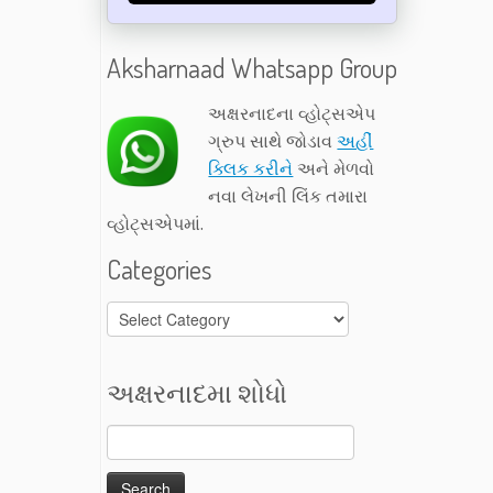
Aksharnaad Whatsapp Group
અક્ષરનાદના વ્હોટ્સએપ
ગ્રુપ સાથે જોડાવ
અહીં
ક્લિક કરીને
અને મેળવો
નવા લેખની લિંક તમારા
વ્હોટ્સએપમાં.
Categories
Categories
અક્ષરનાદમા શોધો