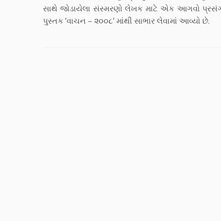
સાથે જોડાયેલા સંસ્મરણો લેખક માટે એક આગવો પ્રસંગ બ
પુસ્તક ‘વાચન – ૨૦૦૮’ માંથી સાભાર લેવામાં આવ્યો છે.