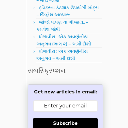
– મીરા જોશી
ટ્વિટરના કેટલાક ઉપયોગી બોટ્સ
– જિજ્ઞેશ અધ્યારૂ
જોજો પાંપણ ના ભીંજાય.. –
કમલેશ જોષી
ધોળાવીરા : એક અવર્ણનીય
અનુભવ (ભાગ ૨) – અમી દોશી
ધોળાવીરા : એક અવર્ણનીય
અનુભવ – અમી દોશી
સબસ્ક્રિપ્શન
Get new articles in email:
Subscribe