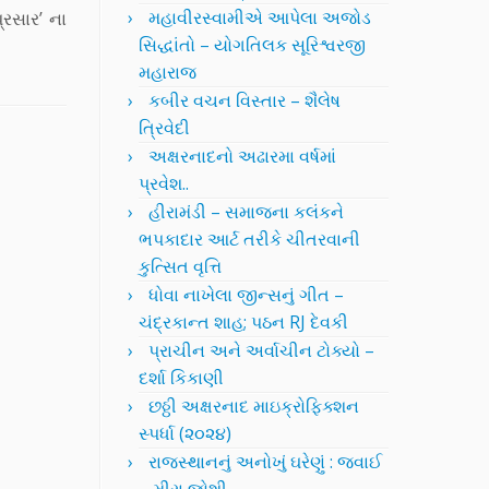
મહાવીરસ્વામીએ આપેલા અજોડ
્રસાર’ ના
સિદ્ધાંતો – યોગતિલક સૂરિશ્વરજી
મહારાજ
કબીર વચન વિસ્તાર – શૈલેષ
ત્રિવેદી
અક્ષરનાદનો અઢારમા વર્ષમાં
પ્રવેશ..
હીરામંડી – સમાજના કલંકને
ભપકાદાર આર્ટ તરીકે ચીતરવાની
કુત્સિત વૃત્તિ
ધોવા નાખેલા જીન્સનું ગીત –
ચંદ્રકાન્ત શાહ; પઠન RJ દેવકી
પ્રાચીન અને અર્વાચીન ટોક્યો –
દર્શા કિકાણી
છઠ્ઠી અક્ષરનાદ માઇક્રોફિક્શન
સ્પર્ધા (૨૦૨૪)
રાજસ્થાનનું અનોખું ઘરેણું : જવાઈ