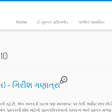
Home
ઈ-પુસ્તક ડાઉનલોડ
‘સર્જન’ સામયિક
010
8
) – ગિરીશ ગણાત્રા
 બની રહે છે, એક નાનકડી ઘટના પણ માનસપટ પર તેની અમિટ છાપ છોડી
ક પુસ્તકની શોધ માટેનો પુસ્તકવિક્રેતાનો પ્રયત્ન અને પુસ્તક મળ્યા