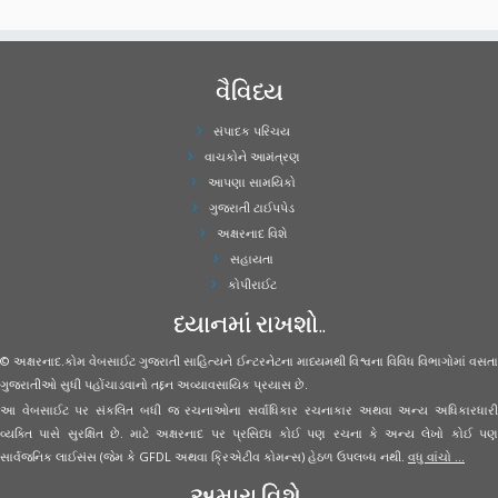
વૈવિધ્ય
સંપાદક પરિચય
વાચકોને આમંત્રણ
આપણા સામયિકો
ગુજરાતી ટાઈપપેડ
અક્ષરનાદ વિશે
સહાયતા
કોપીરાઈટ
ધ્યાનમાં રાખશો..
© અક્ષરનાદ.કોમ વેબસાઈટ ગુજરાતી સાહિત્યને ઈન્ટરનેટના માધ્યમથી વિશ્વના વિવિધ વિભાગોમાં વસતા
ગુજરાતીઓ સુધી પહોંચાડવાનો તદ્દન અવ્યાવસાયિક પ્રયાસ છે.
આ વેબસાઈટ પર સંકલિત બધી જ રચનાઓના સર્વાધિકાર રચનાકાર અથવા અન્ય અધિકારધારી
વ્યક્તિ પાસે સુરક્ષિત છે. માટે અક્ષરનાદ પર પ્રસિધ્ધ કોઈ પણ રચના કે અન્ય લેખો કોઈ પણ
સાર્વજનિક લાઈસંસ (જેમ કે GFDL અથવા ક્રિએટીવ કોમન્સ) હેઠળ ઉપલબ્ધ નથી.
વધુ વાંચો ...
અમારા વિશે..