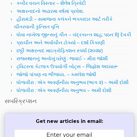
કબીર વચન વિસ્તાર – શૈલેષ ત્રિવેદી
અક્ષરનાદનો અઢારમા વર્ષમાં પ્રવેશ..
હીરામંડી – સમાજના કલંકને ભપકાદાર આર્ટ તરીકે
ચીતરવાની કુત્સિત વૃત્તિ
ધોવા નાખેલા જીન્સનું ગીત – ચંદ્રકાન્ત શાહ; પઠન RJ દેવકી
પ્રાચીન અને અર્વાચીન ટોક્યો – દર્શા કિકાણી
છઠ્ઠી અક્ષરનાદ માઇક્રોફિક્શન સ્પર્ધા (૨૦૨૪)
રાજસ્થાનનું અનોખું ઘરેણું : જવાઈ – મીરા જોશી
ટ્વિટરના કેટલાક ઉપયોગી બોટ્સ – જિજ્ઞેશ અધ્યારૂ
જોજો પાંપણ ના ભીંજાય.. – કમલેશ જોષી
ધોળાવીરા : એક અવર્ણનીય અનુભવ (ભાગ ૨) – અમી દોશી
ધોળાવીરા : એક અવર્ણનીય અનુભવ – અમી દોશી
સબસ્ક્રિપ્શન
Get new articles in email: