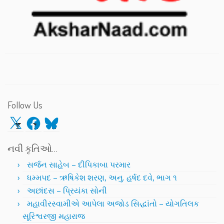
Follow Us
X
Facebook
Bluesky
નવી કૃતિઓ…
સર્જન સાહેબ – દીપિકાબા પરમાર
ધમ્મપદ – ઋષિકેશ શરણ, અનુ. હર્ષદ દવે, ભાગ ૧
અછાંદસ – પ્રિયંકા સોની
મહાવીરસ્વામીએ આપેલા અજોડ સિદ્ધાંતો – યોગતિલક
સૂરિશ્વરજી મહારાજ