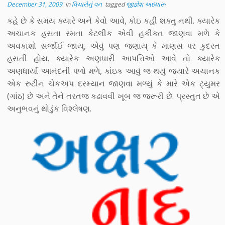
December 31, 2009
in
વિચારોનું વન
tagged
જીજ્ઞેશ અધ્યારૂ
કહે છે કે સમય ક્યારે અને કેવો આવે, કોઇ કહી શક્તુ નથી. ક્યારેક
અચાનક હસતા રમતા કેટલીક એવી હકીકત જાણવા મળે કે
અવકાશો સર્જાઈ જાય્, એવું પણ જણાય્ કે માણસ પર કુદરત
હસતી હોય. ક્યારેક અણધારી આપત્તિઓ આવે તો ક્યારેક
અણધાર્યા આનંદની પળો મળે, કાંઇક આવું જ થયું જ્યારે અચાનક
એક રુટીન ચેકઅપ દરમ્યાન જાણવા મળ્યું કે મારે એક ટ્યુમર
(ગાંઠ) છે અને તેને તરતજ કઢાવવી ખૂબ જ જરૂરી છે. પ્રસ્તુત છે એ
અનુભવનું થોડુંક વિશ્લેષણ.