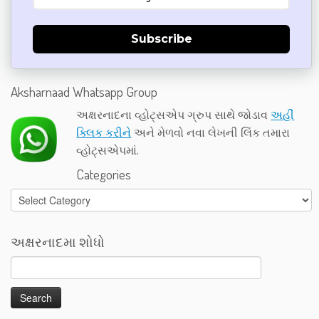
Subscribe
Aksharnaad Whatsapp Group
અક્ષરનાદના વ્હોટ્સએપ ગ્રુપ સાથે જોડાવ
અહીં
ક્લિક કરીને
અને મેળવો નવા લેખની લિંક તમારા
વ્હોટ્સએપમાં.
Categories
Categories
અક્ષરનાદમા શોધો