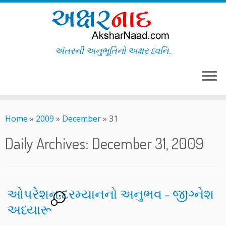
અંતરની અનુભૂતિનો અક્ષર ધ્વનિ..
Skip
to
Home
»
2009
»
December
»
31
content
Daily Archives:
December 31, 2009
ઓપરેશન દરમ્યાનનો અનુભવ – જીગ્નેશ
5
અધ્યારૂ