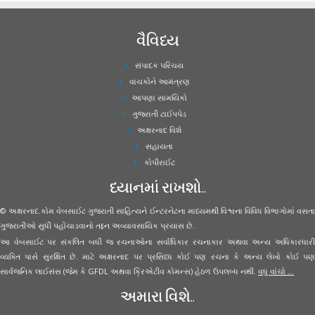
વૈવિધ્ય
સંપાદક પરિચય
વાચકોને આમંત્રણ
આપણા સામયિકો
ગુજરાતી ટાઈપપેડ
અક્ષરનાદ વિશે
સહાયતા
કોપીરાઈટ
ધ્યાનમાં રાખશો..
© અક્ષરનાદ.કોમ વેબસાઈટ ગુજરાતી સાહિત્યને ઈન્ટરનેટના માધ્યમથી વિશ્વના વિવિધ વિભાગોમાં વસતા
ગુજરાતીઓ સુધી પહોંચાડવાનો તદ્દન અવ્યાવસાયિક પ્રયાસ છે.
આ વેબસાઈટ પર સંકલિત બધી જ રચનાઓના સર્વાધિકાર રચનાકાર અથવા અન્ય અધિકારધારી
વ્યક્તિ પાસે સુરક્ષિત છે. માટે અક્ષરનાદ પર પ્રસિધ્ધ કોઈ પણ રચના કે અન્ય લેખો કોઈ પણ
સાર્વજનિક લાઈસંસ (જેમ કે GFDL અથવા ક્રિએટીવ કોમન્સ) હેઠળ ઉપલબ્ધ નથી.
વધુ વાંચો ...
અમારા વિશે..