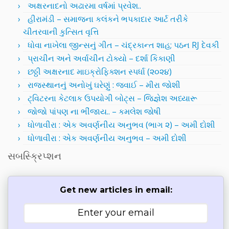
અક્ષરનાદનો અઢારમા વર્ષમાં પ્રવેશ..
હીરામંડી – સમાજના કલંકને ભપકાદાર આર્ટ તરીકે
ચીતરવાની કુત્સિત વૃત્તિ
ધોવા નાખેલા જીન્સનું ગીત – ચંદ્રકાન્ત શાહ; પઠન RJ દેવકી
પ્રાચીન અને અર્વાચીન ટોક્યો – દર્શા કિકાણી
છઠ્ઠી અક્ષરનાદ માઇક્રોફિક્શન સ્પર્ધા (૨૦૨૪)
રાજસ્થાનનું અનોખું ઘરેણું : જવાઈ – મીરા જોશી
ટ્વિટરના કેટલાક ઉપયોગી બોટ્સ – જિજ્ઞેશ અધ્યારૂ
જોજો પાંપણ ના ભીંજાય.. – કમલેશ જોષી
ધોળાવીરા : એક અવર્ણનીય અનુભવ (ભાગ ૨) – અમી દોશી
ધોળાવીરા : એક અવર્ણનીય અનુભવ – અમી દોશી
સબસ્ક્રિપ્શન
Get new articles in email: