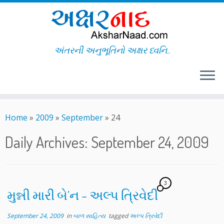
અંતરની અનુભૂતિનો અક્ષર ધ્વનિ..
Skip
to
Home
»
2009
»
September
»
24
content
Daily Archives:
September 24, 2009
3
મુન્ની મારી બે’ન – અલ્પ ત્રિવેદી
September 24, 2009
in
બાળ સાહિત્ય
tagged
અલ્પ ત્રિવેદી