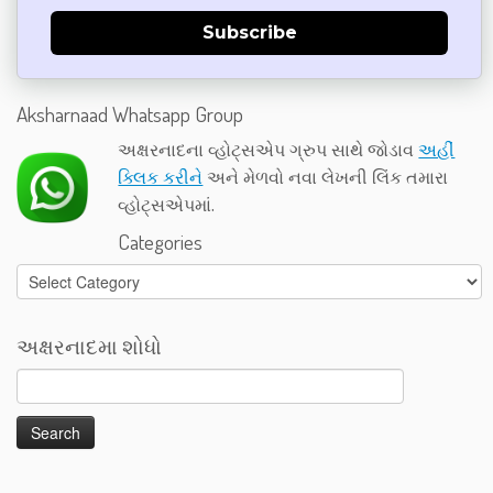
Subscribe
Aksharnaad Whatsapp Group
અક્ષરનાદના વ્હોટ્સએપ ગ્રુપ સાથે જોડાવ
અહીં
ક્લિક કરીને
અને મેળવો નવા લેખની લિંક તમારા
વ્હોટ્સએપમાં.
Categories
Categories
અક્ષરનાદમા શોધો