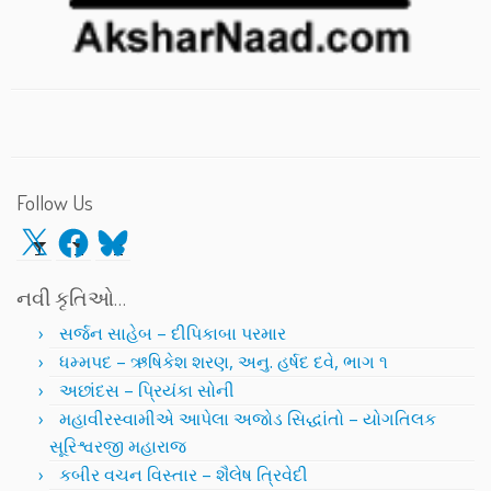
Follow Us
X
Facebook
Bluesky
નવી કૃતિઓ…
સર્જન સાહેબ – દીપિકાબા પરમાર
ધમ્મપદ – ઋષિકેશ શરણ, અનુ. હર્ષદ દવે, ભાગ ૧
અછાંદસ – પ્રિયંકા સોની
મહાવીરસ્વામીએ આપેલા અજોડ સિદ્ધાંતો – યોગતિલક
સૂરિશ્વરજી મહારાજ
કબીર વચન વિસ્તાર – શૈલેષ ત્રિવેદી