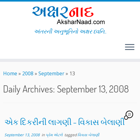
અંતરની અનુભૂતિનો અક્ષર ધ્વનિ..
Skip
to
Home
»
2008
»
September
»
13
content
Daily Archives:
September 13, 2008
23
એક દિકરીની લાગણી – વિકાસ બેલાણી
September 13, 2008
in
પ્રેમ એટલે
tagged
વિકાસ બેલાણી