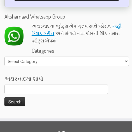
Aksharnaad Whatsapp Group
અક્ષરનાદના વ્હોટ્સએપ ગ્રુપ સાથે જોડાવ
અહીં
ક્લિક કરીને
અને મેળવો નવા લેખની લિંક તમારા
વ્હોટ્સએપમાં.
Categories
Categories
અક્ષરનાદમા શોધો