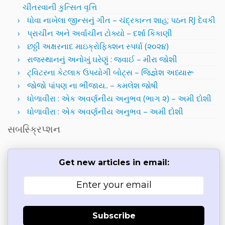
ચીતરવાની કુત્સિત વૃત્તિ
ધોવા નાખેલા જીન્સનું ગીત – ચંદ્રકાન્ત શાહ; પઠન RJ દેવકી
પ્રાચીન અને અર્વાચીન ટોક્યો – દર્શા કિકાણી
છઠ્ઠી અક્ષરનાદ માઇક્રોફિક્શન સ્પર્ધા (૨૦૨૪)
રાજસ્થાનનું અનોખું ઘરેણું : જવાઈ – મીરા જોશી
ટ્વિટરના કેટલાક ઉપયોગી બોટ્સ – જિજ્ઞેશ અધ્યારૂ
જોજો પાંપણ ના ભીંજાય.. – કમલેશ જોષી
ધોળાવીરા : એક અવર્ણનીય અનુભવ (ભાગ ૨) – અમી દોશી
ધોળાવીરા : એક અવર્ણનીય અનુભવ – અમી દોશી
સબસ્ક્રિપ્શન
Get new articles in email:
Subscribe