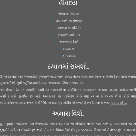
વૈવિધ્ય
સંપાદક પરિચય
વાચકોને આમંત્રણ
આપણા સામયિકો
ગુજરાતી ટાઈપપેડ
અક્ષરનાદ વિશે
સહાયતા
કોપીરાઈટ
ધ્યાનમાં રાખશો..
© અક્ષરનાદ.કોમ વેબસાઈટ ગુજરાતી સાહિત્યને ઈન્ટરનેટના માધ્યમથી વિશ્વના વિવિધ વિભાગોમાં વસતા
ગુજરાતીઓ સુધી પહોંચાડવાનો તદ્દન અવ્યાવસાયિક પ્રયાસ છે.
આ વેબસાઈટ પર સંકલિત બધી જ રચનાઓના સર્વાધિકાર રચનાકાર અથવા અન્ય અધિકારધારી
વ્યક્તિ પાસે સુરક્ષિત છે. માટે અક્ષરનાદ પર પ્રસિધ્ધ કોઈ પણ રચના કે અન્ય લેખો કોઈ પણ
સાર્વજનિક લાઈસંસ (જેમ કે GFDL અથવા ક્રિએટીવ કોમન્સ) હેઠળ ઉપલબ્ધ નથી.
વધુ વાંચો ...
અમારા વિશે..
હું, જીજ્ઞેશ અધ્યારૂ, આ વેબસાઈટ અક્ષરનાદ.કોમ ના સંપાદક તરીકે કામ કરૂં છું. વ્યવસાયે મરીન
જીયોટેકનીકલ ઈજનેર છું અને પીપાવાવ શિપયાર્ડમાં ઈન્ફ્રાસ્ટ્રક્ચર વિભાગમાં મેનેજર છું. અક્ષરનાદ