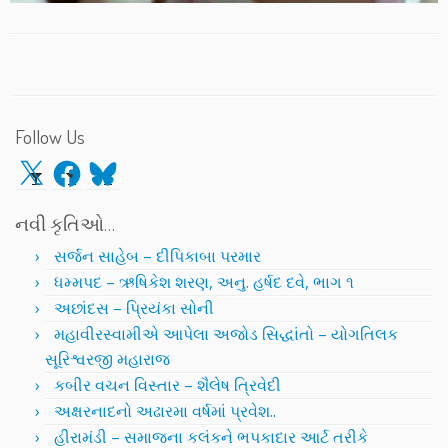
Follow Us
X
Facebook
Bluesky
નવી કૃતિઓ…
સર્જન સાહેબ – દીપિકાબા પરમાર
ધમ્મપદ – ઋષિકેશ શરણ, અનુ. હર્ષદ દવે, ભાગ ૧
અછાંદસ – પ્રિયંકા સોની
મહાવીરસ્વામીએ આપેલા અજોડ સિદ્ધાંતો – યોગતિલક
સૂરિશ્વરજી મહારાજ
કબીર વચન વિસ્તાર – શૈલેષ ત્રિવેદી
અક્ષરનાદનો અઢારમા વર્ષમાં પ્રવેશ..
હીરામંડી – સમાજના કલંકને ભપકાદાર આર્ટ તરીકે