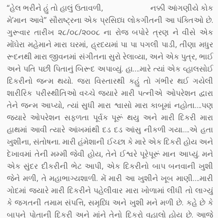
“હેલ ભરીને હું તો હાલું ઉતાવળી, નક્કી આંગણીયે કોક
મે’માન આવે” સૌરાષ્ટ્રના એક પ્રસિધ્ધ લોકગીતની આ પંક્તિઓ છે.
ગુરૂવાર તારીખ ૨૮/૦૮/૨૦૦૮ ના રોજ બપોરે ત્રણ ને વીસે એક
મોંઘેરા મહેમાને મારા ઘરમાં, હ્રદયમાં પા પા પગલી પાડી, તીણા મધુર
રૂદનથી મારા જીવનમાં સંગીતના સુરો રેલાવ્યા, અને એક પુત્ર, ભાઈ
અને પતિ પછી પિતાનું બિરૂદ અપાવ્યું. હા….મારે ત્યાં એક વ્હાલસોઈ
દિકરીનો જન્મ થયો. જરા વિસ્તારથી કહું તો ગંભીર થઈ ગયેલી
શારીરિક પરીસ્થીતિઓ વચ્ચે જ્યારે મારી પત્નીએ ઓપરેશન દ્વારા
તેને જન્મ આપ્યો, ત્યાં સુધી મારા શ્વાસો મારા કાબૂમાં નહોતા….પણ
જ્યારે ઓપરેશન સફળતા પૂર્વક પૂરૂં થયુ અને મારી દિકરી મારા
હાથમાં આવી ત્યારે આંખમાંથી દડ દડ આંસુ નીકળી ગયા….એ હતા
ખુશીના, સંતોષના. મારી હંમેશાની ઈચ્છા કે મારે એક દિકરી હોય અને
દેખાવમાં તેની મમ્મી જેવી હોય, તેને ઈશ્વરે પૂરેપૂરૂં માન આપ્યું. મને
એક સુંદર દીકરીની ભેટ આપી, એક દિકરીનો બાપ બનવાની ખુશી
જેને મળી, તે મહાભાગ્યશાળી. મેં મારી આ ખુશીને ખૂબ માણી….મારી
ગોદમાં જ્યારે મારી દિકરીને પહેલીવાર મારા ખોળામાં લીધી તો લાગ્યું
કે જગતની તમામ સંપત્તિ, સમૃધ્ધિ અને ખુશી મને મળી છે. કહે છે કે
બાપને પોતાની દિકરી અને માંને તેનો દિકરો વહાલો હોય છે. આજે