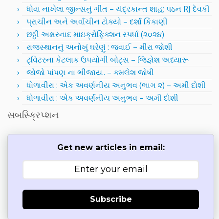
ધોવા નાખેલા જીન્સનું ગીત – ચંદ્રકાન્ત શાહ; પઠન RJ દેવકી
પ્રાચીન અને અર્વાચીન ટોક્યો – દર્શા કિકાણી
છઠ્ઠી અક્ષરનાદ માઇક્રોફિક્શન સ્પર્ધા (૨૦૨૪)
રાજસ્થાનનું અનોખું ઘરેણું : જવાઈ – મીરા જોશી
ટ્વિટરના કેટલાક ઉપયોગી બોટ્સ – જિજ્ઞેશ અધ્યારૂ
જોજો પાંપણ ના ભીંજાય.. – કમલેશ જોષી
ધોળાવીરા : એક અવર્ણનીય અનુભવ (ભાગ ૨) – અમી દોશી
ધોળાવીરા : એક અવર્ણનીય અનુભવ – અમી દોશી
સબસ્ક્રિપ્શન
Get new articles in email:
Subscribe