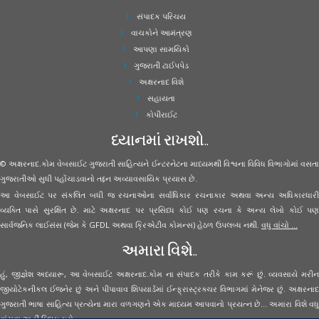
સંપાદક પરિચય
વાચકોને આમંત્રણ
આપણા સામયિકો
ગુજરાતી ટાઈપપેડ
અક્ષરનાદ વિશે
સહાયતા
કોપીરાઈટ
ધ્યાનમાં રાખશો..
© અક્ષરનાદ.કોમ વેબસાઈટ ગુજરાતી સાહિત્યને ઈન્ટરનેટના માધ્યમથી વિશ્વના વિવિધ વિભાગોમાં વસતા
ગુજરાતીઓ સુધી પહોંચાડવાનો તદ્દન અવ્યાવસાયિક પ્રયાસ છે.
આ વેબસાઈટ પર સંકલિત બધી જ રચનાઓના સર્વાધિકાર રચનાકાર અથવા અન્ય અધિકારધારી
વ્યક્તિ પાસે સુરક્ષિત છે. માટે અક્ષરનાદ પર પ્રસિધ્ધ કોઈ પણ રચના કે અન્ય લેખો કોઈ પણ
સાર્વજનિક લાઈસંસ (જેમ કે GFDL અથવા ક્રિએટીવ કોમન્સ) હેઠળ ઉપલબ્ધ નથી.
વધુ વાંચો ...
અમારા વિશે..
હું, જીજ્ઞેશ અધ્યારૂ, આ વેબસાઈટ અક્ષરનાદ.કોમ ના સંપાદક તરીકે કામ કરૂં છું. વ્યવસાયે મરીન
જીયોટેકનીકલ ઈજનેર છું અને પીપાવાવ શિપયાર્ડમાં ઈન્ફ્રાસ્ટ્રક્ચર વિભાગમાં મેનેજર છું. અક્ષરનાદ
ગુજરાતી ભાષા સાહિત્ય પ્રત્યેના મારા વળગણને એક માધ્યમ આપવાનો પ્રયત્ન છે... અમારા વિશે વધુ
વાંચવા
અહીં ક્લિક કરો...