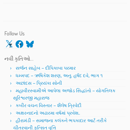
Follow Us
X
Facebook
Bluesky
નવી કૃતિઓ…
સર્જન સાહેબ – દીપિકાબા પરમાર
ધમ્મપદ – ઋષિકેશ શરણ, અનુ. હર્ષદ દવે, ભાગ ૧
અછાંદસ – પ્રિયંકા સોની
મહાવીરસ્વામીએ આપેલા અજોડ સિદ્ધાંતો – યોગતિલક
સૂરિશ્વરજી મહારાજ
કબીર વચન વિસ્તાર – શૈલેષ ત્રિવેદી
અક્ષરનાદનો અઢારમા વર્ષમાં પ્રવેશ..
હીરામંડી – સમાજના કલંકને ભપકાદાર આર્ટ તરીકે
ચીતરવાની કુત્સિત વૃત્તિ