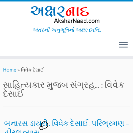
અંતરની અનુભૂતિનો અક્ષર ધ્વનિ..
Skip
to
Home
»
વિવેક દેસાઈ
content
સાહિત્યકાર મુજબ સંગ્રહ... :
વિવેક
દેસાઈ
બનારસ ડાયરી : વિવેક દેસાઈ; પરિભ્રમણ –
2
હીરલ વ્યાસ