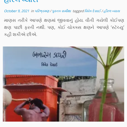
October 9, 2021
in
પરિભ્રમણ
/
પુસ્તક સમીક્ષા
tagged
વિવેક દેસાઈ
/
હીરલ વ્યાસ
માણસ તરીકે આપણે ક્ષણમાં જીવવાનું હોય. વીતી ગયેલી કોઈપણ
ક્ષણ પાછી ફરતી નથી. પણ, કોઈ ચોક્ક્સ ક્ષણને આપણે ‘સ્ટૅચ્યુ’
કહી શકીએ છીએ.