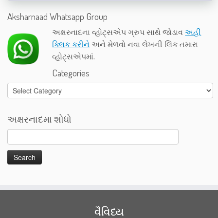
Aksharnaad Whatsapp Group
અક્ષરનાદના વ્હોટ્સએપ ગ્રુપ સાથે જોડાવ
અહીં
ક્લિક કરીને
અને મેળવો નવા લેખની લિંક તમારા
વ્હોટ્સએપમાં.
Categories
Categories
અક્ષરનાદમા શોધો
વૈવિધ્ય