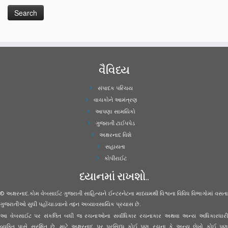
વૈવિધ્ય
સંપાદક પરિચય
વાચકોને આમંત્રણ
આપણા સામયિકો
ગુજરાતી ટાઈપપેડ
અક્ષરનાદ વિશે
સહાયતા
કોપીરાઈટ
ધ્યાનમાં રાખશો..
© અક્ષરનાદ.કોમ વેબસાઈટ ગુજરાતી સાહિત્યને ઈન્ટરનેટના માધ્યમથી વિશ્વના વિવિધ વિભાગોમાં વસતા
ગુજરાતીઓ સુધી પહોંચાડવાનો તદ્દન અવ્યાવસાયિક પ્રયાસ છે.
આ વેબસાઈટ પર સંકલિત બધી જ રચનાઓના સર્વાધિકાર રચનાકાર અથવા અન્ય અધિકારધારી
વ્યક્તિ પાસે સુરક્ષિત છે. માટે અક્ષરનાદ પર પ્રસિધ્ધ કોઈ પણ રચના કે અન્ય લેખો કોઈ પણ