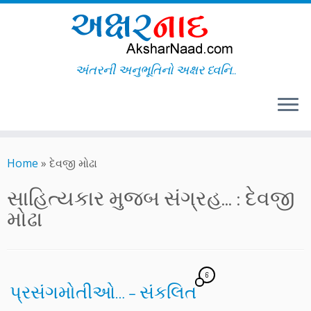
અંતરની અનુભૂતિનો અક્ષર ધ્વનિ..
Skip
to
Home
»
દેવજી મોઢા
content
સાહિત્યકાર મુજબ સંગ્રહ... :
દેવજી
મોઢા
6
પ્રસંગમોતીઓ… – સંકલિત