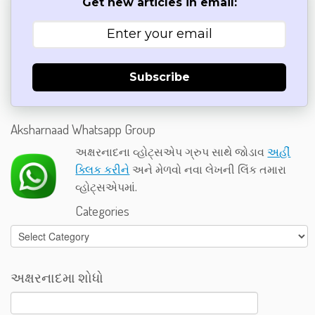
Get new articles in email:
Subscribe
Aksharnaad Whatsapp Group
અક્ષરનાદના વ્હોટ્સએપ ગ્રુપ સાથે જોડાવ
અહીં
ક્લિક કરીને
અને મેળવો નવા લેખની લિંક તમારા
વ્હોટ્સએપમાં.
Categories
Categories
અક્ષરનાદમા શોધો