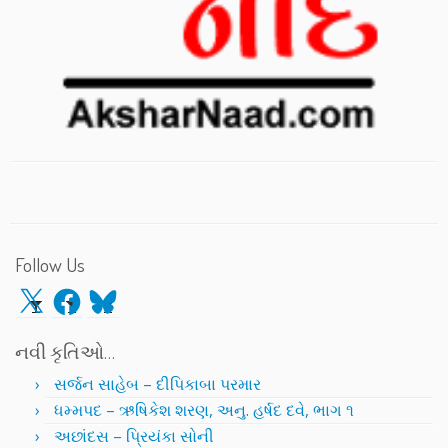
Follow Us
X
Facebook
Bluesky
નવી કૃતિઓ…
સર્જન સાહેબ – દીપિકાબા પરમાર
ધમ્મપદ – ઋષિકેશ શરણ, અનુ. હર્ષદ દવે, ભાગ ૧
અછાંદસ – પ્રિયંકા સોની