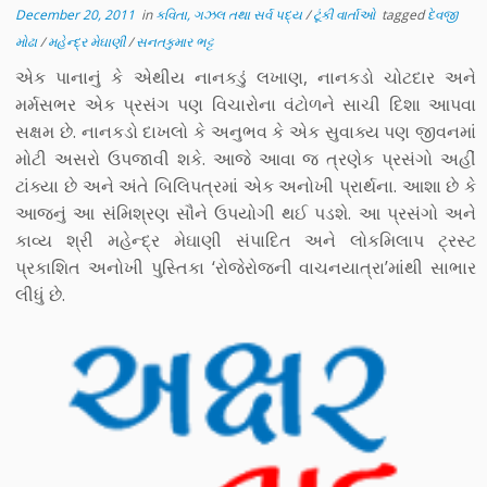
December 20, 2011
in
કવિતા, ગઝલ તથા સર્વ પદ્ય
/
ટૂંકી વાર્તાઓ
tagged
દેવજી
મોઢા
/
મહેન્દ્ર મેઘાણી
/
સનતકુમાર ભટ્ટ
એક પાનાનું કે એથીય નાનકડું લખાણ, નાનકડો ચોટદાર અને
મર્મસભર એક પ્રસંગ પણ વિચારોના વંટોળને સાચી દિશા આપવા
સક્ષમ છે. નાનકડો દાખલો કે અનુભવ કે એક સુવાક્ય પણ જીવનમાં
મોટી અસરો ઉપજાવી શકે. આજે આવા જ ત્રણેક પ્રસંગો અહીં
ટાંક્યા છે અને અંતે બિલિપત્રમાં એક અનોખી પ્રાર્થના. આશા છે કે
આજનું આ સંમિશ્રણ સૌને ઉપયોગી થઈ પડશે. આ પ્રસંગો અને
કાવ્ય શ્રી મહેન્દ્ર મેઘાણી સંપાદિત અને લોકમિલાપ ટ્રસ્ટ
પ્રકાશિત અનોખી પુસ્તિકા ‘રોજેરોજની વાચનયાત્રા’માંથી સાભાર
લીધું છે.