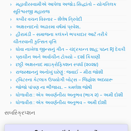
મહાવીરસ્વામીએ આપેલા અજોડ સિદ્ધાંતો – યોગતિલક
સૂરિશ્વરજી મહારાજ
કબીર વચન વિસ્તાર – શૈલેષ ત્રિવેદી
અક્ષરનાદનો અઢારમા વર્ષમાં પ્રવેશ..
હીરામંડી – સમાજના કલંકને ભપકાદાર આર્ટ તરીકે
ચીતરવાની કુત્સિત વૃત્તિ
ધોવા નાખેલા જીન્સનું ગીત – ચંદ્રકાન્ત શાહ; પઠન RJ દેવકી
પ્રાચીન અને અર્વાચીન ટોક્યો – દર્શા કિકાણી
છઠ્ઠી અક્ષરનાદ માઇક્રોફિક્શન સ્પર્ધા (૨૦૨૪)
રાજસ્થાનનું અનોખું ઘરેણું : જવાઈ – મીરા જોશી
ટ્વિટરના કેટલાક ઉપયોગી બોટ્સ – જિજ્ઞેશ અધ્યારૂ
જોજો પાંપણ ના ભીંજાય.. – કમલેશ જોષી
ધોળાવીરા : એક અવર્ણનીય અનુભવ (ભાગ ૨) – અમી દોશી
ધોળાવીરા : એક અવર્ણનીય અનુભવ – અમી દોશી
સબસ્ક્રિપ્શન