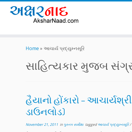
Skip
to
Home
»
આચાર્ય પ્રદ્યુમ્નસૂરિ
content
સાહિત્યકાર મુજબ સંગ્રહ
હૈયાનો હોંકારો – આચાર્યશ્ર
ડાઉનલોડ)
November 21, 2011
in
પુસ્તક સમીક્ષા
tagged
આચાર્ય પ્રદ્યુમ્નસૂરિ
/