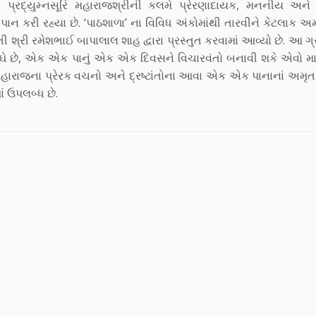
્રી પ્રદ્યુમ્નસૂરિ મહારાજશ્રીની કલમે પ્રેરણાદાયક, મનનીય અને
પાન કરી રહ્યા છે. ‘પાઠશાળા’ ના વિવિધ અંકોમાંથી તારવીને કેટલાક અ
શ્રી રમેશભાઈ બાપાલાલ શાહ દ્વારા પ્રસ્તુત કરવામાં આવ્યો છે. આ ગ્
ઘે છે, એક એક પાનું એક એક દિવસને વિચારવંતો બનાવી શકે એવો માર
રિ મહારાજના પ્રેરક વચનો અને દ્રષ્ટાંતોના આવા એક એક પાનાનાં અમૃ
ાં ઉપલબ્ધ છે.