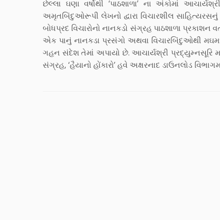
છેલ્લા ઘણા વર્ષોથી ‘પાઠશાળા’ ના અંકોમાં આચાર્યશ
અમૃતબિંદુઓરૂપી લેખનો દ્વારા વિચારશીલ સાહિત્યરસનું 
બોધપ્રદ વિચારોનો નાનકડો સંગ્રહ પાઠશાળા પ્રકાશન વતી 
એક પાનું નાનકડા પ્રસંગો અથવા વિચારબિંદુઓથી મઘમ
ગહન સંદેશ તેમાં અપાયો છે. આચાર્યશ્રી પ્રદ્યુમ્નસૂ
સંગ્રહ, ‘હૈયાનો હોંકારો’ હવે અક્ષરનાદ ડાઉનલોડ વિભાગમ