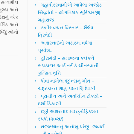
 સત્વશીલ
મહાવીરસ્વામીએ આપેલા અજોડ
મૂલ્ય અને
સિદ્ધાંતો – યોગતિલક સૂરિશ્વરજી
રંથનું એક
મહારાજ
્મિક અને
કબીર વચન વિસ્તાર – શૈલેષ
તબિઁદુઓનો
ત્રિવેદી
અક્ષરનાદનો અઢારમા વર્ષમાં
પ્રવેશ..
હીરામંડી – સમાજના કલંકને
ભપકાદાર આર્ટ તરીકે ચીતરવાની
કુત્સિત વૃત્તિ
ધોવા નાખેલા જીન્સનું ગીત –
ચંદ્રકાન્ત શાહ; પઠન RJ દેવકી
પ્રાચીન અને અર્વાચીન ટોક્યો –
દર્શા કિકાણી
છઠ્ઠી અક્ષરનાદ માઇક્રોફિક્શન
સ્પર્ધા (૨૦૨૪)
રાજસ્થાનનું અનોખું ઘરેણું : જવાઈ