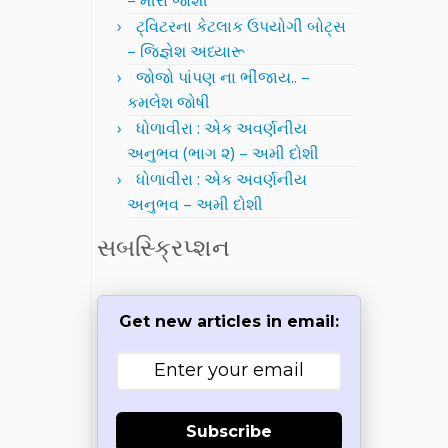
– મીરા જોશી
ટ્વિટરના કેટલાક ઉપયોગી બોટ્સ
– જિજ્ઞેશ અધ્યારૂ
જોજો પાંપણ ના ભીંજાય.. –
કમલેશ જોષી
ધોળાવીરા : એક અવર્ણનીય
અનુભવ (ભાગ ૨) – અમી દોશી
ધોળાવીરા : એક અવર્ણનીય
અનુભવ – અમી દોશી
સબસ્ક્રિપ્શન
Get new articles in email:
Subscribe