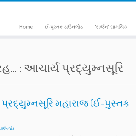
Home
ઈ-પુસ્તક ડાઉનલોડ
‘સર્જન’ સામયિક
... :
આચાર્ય પ્રદ્યુમ્નસૂરિ
ી પ્રદ્યુમ્નસૂરિ મહારાજ (ઈ-પુસ્તક
ડાઉનલોડ