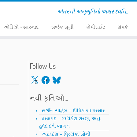
અંતરની અનુભૂતિનો અક્ષર ધ્વનિ..
ઑડિયો અક્ષરનાદ
સર્જક સૂચી
કોપીરાઈટ
સંપર્ક
Follow Us
X
Facebook
Bluesky
નવી કૃતિઓ…
સર્જન સાહેબ – દીપિકાબા પરમાર
ધમ્મપદ – ઋષિકેશ શરણ, અનુ.
હર્ષદ દવે, ભાગ ૧
અછાંદસ – પ્રિયંકા સોની