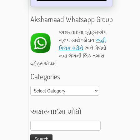
Aksharnaad Whatsapp Group
અક્ષરનાદના વ્હોટ્સએપ
ગ્રુપ સાથે જોડાવ
અહીં
ક્લિક કરીને
અને મેળવો
નવા લેખની લિંક તમારા
વ્હોટ્સએપમાં.
Categories
Categories
અક્ષરનાદમા શોધો