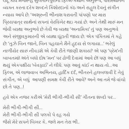
ઉર્દૂ કવિ મજરૂહ સુલતાનપુરીના ફિલ્મ-કથાને અનુરૂપ, પરિસ્થિતિને
વ્યક્ત કરતા દરેક શબ્દને કિશોરદાનો કંઠ અને રાહુલ દેવનું સંગીત
ન્યાય આપે છે. ‘અશ્રુની ભીનાશ ધરાવતી પાંપણો પર મારા
પ્રિયપાત્ર સાથેનાં સપનાં વેરવિખેર થઇ ગયાં છે. અને તેથી મારું મન
જેવી વ્યથા અનુભવે છે તેવી જ વ્યથા ‘અનામિકા’ તું પણ અનુભવે
અને સંજીવકુમારની એ વ્યથા ઘૂંટાતી જાય છે. એક પંકિતમાં તે કહે
છે: ‘તુઝે બિન જાને, બિન પહચાને મૈંને હૃદય સે લગાયા…’ ભરેલું
નાળીયેર સારું નીવડશે એ કેવી રીતે જાણી શકાય? એ પણ ‘પ્રેમ’ની
બાબતમાં! અંતે બધો દોષ ‘મન’ પર ઢોળી દેવામાં આવે છે! પણ આ બધું
થયું એકપક્ષીય ‘બેવફાઈ’ ને લીધે. પણ આવું કાંઈ ન થાય તો…આ
ફિલ્મ, એ લાજવાબ અભિનય, હાર્દિક દર્દ, ભીતરને હલબલાવી દે તેવું
સંગીત, એ બધું આપણી સમક્ષ કેવી રીતે આવે? અને આ તમે જે વાંચો
છો તે પણ…!
હવે એક નજર કરીએ ‘મેરી ભીગી-ભીગી સી’ ગીતના શબ્દો પર…
મેરી ભીગી-ભીગી સી…
મેરી ભીગી-ભીગી સી પલકોં પે રહ ગયે
જૈસે મેરે સપને બિખર કે.. જલે મન તેરા ભી..