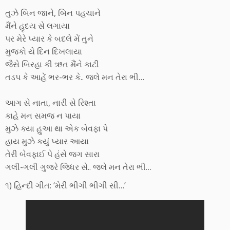
તુઝે બિન જાને, બિન પહચાને
મૈંને હૃદય સે લગાયા
પર મેરે પ્યાર કે બદલે મેં તુને
મુજકો યે દિન દિખલાયા
જૈસે બિરહા કી ઋત મૈંને કાટી
તડપ કે આહેં ભર-ભર કે.. જલે મન તેરા ભી…
આગ સે નાતા, નારી સે રિશ્તા
કાહે મન સમજ ન પાયા
મુઝે ક્યા હુઆ થા એક બેવફા પે
હાય મુઝે કયું પ્યાર આયા
તેરી બેવફાઈ પે હંસે જગ સારા
ગલી-ગલી ગુજરે જિધર સે.. જલે મન તેરા ભી…
૧) હિન્દી ગીત: ‘મેરી ભીગી ભીગી સી…’