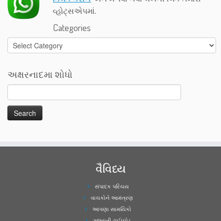
વ્હોટ્સએપમાં.
Categories
Categories
અક્ષરનાદમા શોધો
વૈવિધ્ય
સંપાદક પરિચય
વાચકોને આમંત્રણ
આપણા સામયિકો
ગુજરાતી ટાઈપપેડ