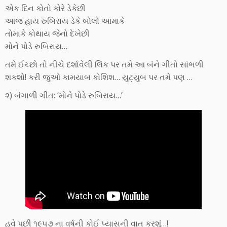
એક દિન કોતો કોરે ડેકેછી
આજ હાય રુબિરાય ડેકે બોલો આમાકે
તોમાકે કોથાય જેનો દેખેછી
મોને પોડે રુબિરાય…
તમે ઈચ્છો તો નીચે દર્શાવેલી લિંક પર તમે આ બંને ગીતો સાંભળી
શકશો! કરી જુઓ કામયાબ કોશિશ… યુટ્યુબ પર તમે પણ …
૨) બંગાળી ગીત: ‘મોને પોડે રુબિરાય…’
હવે પછી ૧૯૫૭ ના વર્ષની કોઈ પ્યાસની વાત કરશું…!