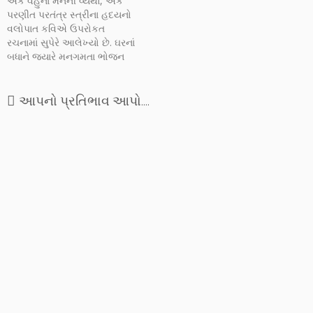
એક વહુના મનની વ્યથા, એક
બળાત્કારો અને અન્યાયની
પરણીત પરતંત્ર સ્ત્રીના હદયનો
ખબરોથી જ્યારે સમાચારપત્રો
વલોપાત કવિએ ઉપરોકત
અને ટીવી વગેરે સતત ચમકતા
રચનામાં સુપેરે આલેખ્યો છે. ઘરનાં
રાખે છે એવામાં…
બધાને જ્યારે મનગમતા ભોજન
કરવા મળે છે ત્યારે વહુને ભાગે
સુકો રોટલો અને ખાટી છાશ આવે
છે. આયુષ્ય જાણે ઘંટીના બે પડ
આપનો પ્રતિભાવ આપો....
વચ્ચે પીસાઈ જતું લાગે છે અને
તેને માનું વાત્સલ્ય યાદ આવ…