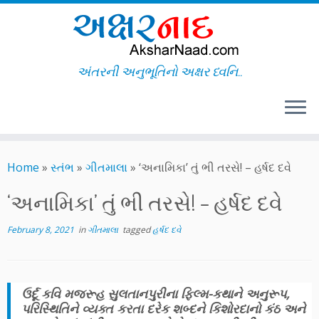
અંતરની અનુભૂતિનો અક્ષર ધ્વનિ..
Skip
to
Home
»
સ્તંભ
»
ગીતમાલા
»
‘અનામિકા’ તું ભી તરસે! – હર્ષદ દવે
content
‘અનામિકા’ તું ભી તરસે! – હર્ષદ દવે
February 8, 2021
in
ગીતમાલા
tagged
હર્ષદ દવે
ઉર્દૂ કવિ મજરૂહ સુલતાનપુરીના ફિલ્મ-કથાને અનુરૂપ,
પરિસ્થિતિને વ્યક્ત કરતા દરેક શબ્દને કિશોરદાનો કંઠ અને