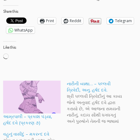
Share this:
Print
Reddit
Telegram
WhatsApp
Like this:
Loading…
નારીની વ્યથા… – પલ્લવી
ત્રિવેદી, અનુ. હર્ષદ દવે.
શ્રી પલ્લવી ત્રિવેદીનું આ કાવ્ય
જેનો અનુવાદ હર્ષદ દવે દ્વારા
કરાયો છે, એ આજના સમયની
નારીનું, કદાચ સૌથી ધગધગતું
આમ્રપાલી – પ્રકાશ પંડ્યા,
અને પુરુષોને તેમની જ ભાષામાં
હર્ષદ દવે (પ્રકરણ ૭)
કહેવાયેલું એક અનોખું સત્ય છે.
આજકાલના વિશ્વમાં નારી પર
વહુનું વાસીદું – મકરન્દ દવે
થતા અનેક આક્રમણો,