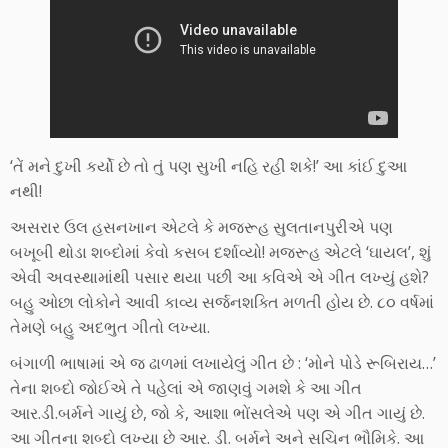
‘તેં મને દુખી કર્યો છે તો તું પણ સુખી નહિ રહી શકે!’ આ કાંઈ દુઆ
નથી!
અસરાર ઉલ હસનખાન એટલે કે મજરૂહ સુલતાનપુરીએ પણ
બખૂબી થોડા શબ્દોમાં કેવો કસબ દર્શાવ્યો! મજરૂહ એટલે ‘ઘાયલ’, શું
એવી અવસ્થામાંથી પસાર થયા પછી આ કવિએ એ ગીત લખ્યું હશે?
બહુ ઓછા લોકોને આવી કાવ્ય સર્જનશક્તિ મળતી હોય છે. ૮૦ વર્ષમાં
તેમણે બહુ અદભુત ગીતો લખ્યા.
બંગાળી ભાષામાં એ જ ઢાળમાં લખાયેલું ગીત છે : ‘મોને પોડે રૂબિરાય…’
તેના શબ્દો જોઈએ તે પહેલાં એ જાણવું ગમશે કે આ ગીત
આર.ડી.બર્મને ગાયું છે, જો કે, આશા ભોંસલેએ પણ એ ગીત ગાયું છે.
આ ગીતના શબ્દો લખ્યા છે આર. ડી. બર્મને અને સચિન ભૌમિકે. આ