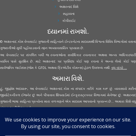
અક્ષરનાદ વિશે
સહાયતા
કોપીરાઈટ
ધ્યાનમાં રાખશો..
© અક્ષરનાદ.કોમ વેબસાઈટ ગુજરાતી સાહિત્યને ઈન્ટરનેટના માધ્યમથી વિશ્વના વિવિધ વિભાગોમાં વસતા
ગુજરાતીઓ સુધી પહોંચાડવાનો તદ્દન અવ્યાવસાયિક પ્રયાસ છે.
આ વેબસાઈટ પર સંકલિત બધી જ રચનાઓના સર્વાધિકાર રચનાકાર અથવા અન્ય અધિકારધારી
વ્યક્તિ પાસે સુરક્ષિત છે. માટે અક્ષરનાદ પર પ્રસિધ્ધ કોઈ પણ રચના કે અન્ય લેખો કોઈ પણ
સાર્વજનિક લાઈસંસ (જેમ કે GFDL અથવા ક્રિએટીવ કોમન્સ) હેઠળ ઉપલબ્ધ નથી.
વધુ વાંચો ...
અમારા વિશે..
હું, જીજ્ઞેશ અધ્યારૂ, આ વેબસાઈટ અક્ષરનાદ.કોમ ના સંપાદક તરીકે કામ કરૂં છું. વ્યવસાયે મરીન
જીયોટેકનીકલ ઈજનેર છું અને પીપાવાવ શિપયાર્ડમાં ઈન્ફ્રાસ્ટ્રક્ચર વિભાગમાં મેનેજર છું. અક્ષરનાદ
ગુજરાતી ભાષા સાહિત્ય પ્રત્યેના મારા વળગણને એક માધ્યમ આપવાનો પ્રયત્ન છે... અમારા વિશે વધુ
વાંચવા
અહીં ક્લિક કરો...
Secured Site Assurance