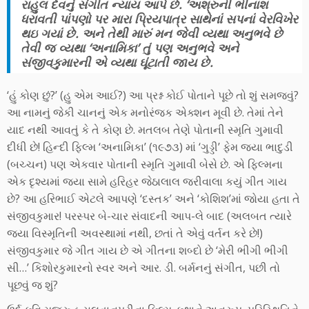
રાહુલ દેવનું સંગીત ન્યાય આપે છે. ‘અશ્રુની ભીનાશ
ધરાવતી પાંપણો પર મારા પ્રિયપાત્ર સાથેનાં સપનાં વેરવિખેર
થઇ ગયાં છે. અને તેથી મારું મન જેવી વ્યથા અનુભવે છે
તેવી જ વ્યથા ‘અનામિકા’ તું પણ અનુભવે અને
સંજીવકુમારની એ વ્યથા ઘૂંટાતી જાય છે.
‘હું કોણ છું?’ (હુ એમ આઈ?) આ પ્રશ્ન કોઈ પોતાને પૂછે તો શું સમજવું?
આ નામનું જેકી ચાનનું એક મનોરંજક એક્શન મૂવી છે. તેમાં તેને
યાદ નથી આવતું કે તે કોણ છે. મતલબ તેણે પોતાની સ્મૃતિ ગુમાવી
દીધી છે! હિન્દી ફિલ્મ ‘અનામિકા’ (૧૯૭૩) માં ‘ગુડ્ડી’ ફેમ જયા ભાદુડી
(બચ્ચન) પણ એકવાર પોતાની સ્મૃતિ ગુમાવી બેસે છે. એ ફિલ્મના
એક દૃશ્યમાં જયા સામે હરિહર જેઠાલાલ જરીવાલા કયું ગીત ગાય
છે? આ હરિભાઈ એટલે આપણે ‘દસ્તક’ અને ‘કોશિશ’માં જોયા હતા તે
સંજીવકુમાર! પરસ્પર બે-ચાર સંવાદની આપ-લે બાદ (અલબત ત્યારે
જયા વિસ્મૃતિની અવસ્થામાં નથી, છતાં તે એવું વર્તન કરે છે!)
સંજીવકુમાર જે ગીત ગાય છે એ ગીતના શબ્દો છે ‘મેરી ભીગી ભીગી
સી…’ કિશોરકુમારનો સ્વર અને આર. ડી. બર્મનનું સંગીત, પછી તો
પૂછવું જ શું?