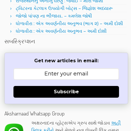
રાજસ્થાનનું અનોખું ઘરેણું : જવાઈ – મીરા જોશી
ટ્વિટરના કેટલાક ઉપયોગી બોટ્સ – જિજ્ઞેશ અધ્યારૂ
જોજો પાંપણ ના ભીંજાય.. – કમલેશ જોષી
ધોળાવીરા : એક અવર્ણનીય અનુભવ (ભાગ ૨) – અમી દોશી
ધોળાવીરા : એક અવર્ણનીય અનુભવ – અમી દોશી
સબસ્ક્રિપ્શન
Get new articles in email:
Subscribe
Aksharnaad Whatsapp Group
અક્ષરનાદના વ્હોટ્સએપ ગ્રુપ સાથે જોડાવ
અહીં
ક્લિક કરીને
અને મેળવો નવા લેખની લિંક તમારા