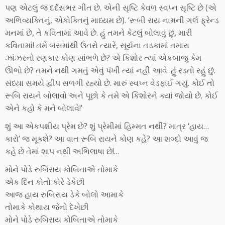
પણ એટલું જ દર્દસભર ગીત છે. એની સૃષ્ટિ કેવળ સ્વપ્ન સૃષ્ટિ છે (એ
અભિવ્યક્તિનું, એકોક્તિનું માધ્યમ છે). ‘રૂબી રાય નામની ગર્લ ફ્રેન્ડ
મનમાં છે, તે કવિતામાં આવે છે. હું તમને કેટલું બોલાવું છું, મારી
કવિતામાં! તમે બસમાંથી ઉતરો ત્યારે, સૂર્યના તડકામાં તમારા
ઝાંઝરનો રણકાર કોણ સાંભળે છે? એ કિશોર ત્યાં એકબાજુ કેમ
ઊભો છે? તમને નથી ગમતું એવું પંખી ત્યાં નહીં આવે. હું રડતો રહું છું.
સંધ્યા સમયે દ્વીપ સળગી રહ્યો છે. મારું સ્વપ્ન વેડફાઈ ગયું. કોઈ તો
રૂબિ રાયને બોલાવો અને પૂછો કે તમે એ કિશોરને ક્યાં જોયો છે. કોઈ
એને કહો કે મને બોલાવે!’
શું આ એકપક્ષીય પ્રેમ છે? શું પ્રેમીમાં હિમ્મત નથી? માત્ર ‘હાય…
કારો’ જ મૂકશે? આ વાત રૂબિ રાયને કોણ કહે? આ શબ્દો આવું જ
કહે છે તેમાં શાપ નથી અભિલાષા છે!…
મોને પોડે રુબિરાય કોબિતાએ તોમાકે
એક દિન કોતો કોરે ડેકેછી
આજ હાય રુબિરાય ડેકે બોલો આમાકે
તોમાકે કોથાય જેનો દેખેછી
મોને પોડે રુબિરાય કોબિતાએ તોમાકે