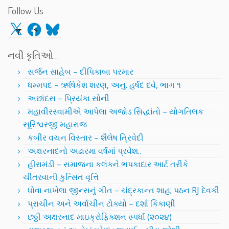
Follow Us
X
Facebook
Bluesky
નવી કૃતિઓ…
સર્જન સાહેબ – દીપિકાબા પરમાર
ધમ્મપદ – ઋષિકેશ શરણ, અનુ. હર્ષદ દવે, ભાગ ૧
અછાંદસ – પ્રિયંકા સોની
મહાવીરસ્વામીએ આપેલા અજોડ સિદ્ધાંતો – યોગતિલક
સૂરિશ્વરજી મહારાજ
કબીર વચન વિસ્તાર – શૈલેષ ત્રિવેદી
અક્ષરનાદનો અઢારમા વર્ષમાં પ્રવેશ..
હીરામંડી – સમાજના કલંકને ભપકાદાર આર્ટ તરીકે
ચીતરવાની કુત્સિત વૃત્તિ
ધોવા નાખેલા જીન્સનું ગીત – ચંદ્રકાન્ત શાહ; પઠન RJ દેવકી
પ્રાચીન અને અર્વાચીન ટોક્યો – દર્શા કિકાણી
છઠ્ઠી અક્ષરનાદ માઇક્રોફિક્શન સ્પર્ધા (૨૦૨૪)