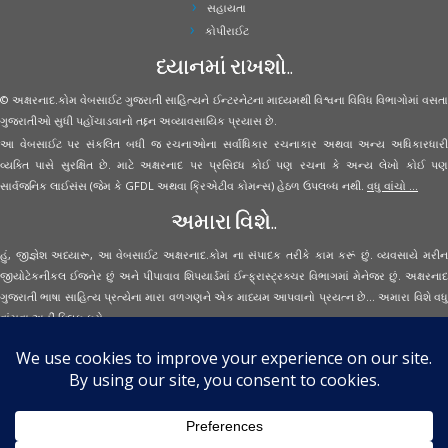
સહાયતા
કોપીરાઈટ
ધ્યાનમાં રાખશો..
© અક્ષરનાદ.કોમ વેબસાઈટ ગુજરાતી સાહિત્યને ઈન્ટરનેટના માધ્યમથી વિશ્વના વિવિધ વિભાગોમાં વસતા
ગુજરાતીઓ સુધી પહોંચાડવાનો તદ્દન અવ્યાવસાયિક પ્રયાસ છે.
આ વેબસાઈટ પર સંકલિત બધી જ રચનાઓના સર્વાધિકાર રચનાકાર અથવા અન્ય અધિકારધારી
વ્યક્તિ પાસે સુરક્ષિત છે. માટે અક્ષરનાદ પર પ્રસિધ્ધ કોઈ પણ રચના કે અન્ય લેખો કોઈ પણ
સાર્વજનિક લાઈસંસ (જેમ કે GFDL અથવા ક્રિએટીવ કોમન્સ) હેઠળ ઉપલબ્ધ નથી.
વધુ વાંચો ...
અમારા વિશે..
હું, જીજ્ઞેશ અધ્યારૂ, આ વેબસાઈટ અક્ષરનાદ.કોમ ના સંપાદક તરીકે કામ કરૂં છું. વ્યવસાયે મરીન
જીયોટેકનીકલ ઈજનેર છું અને પીપાવાવ શિપયાર્ડમાં ઈન્ફ્રાસ્ટ્રક્ચર વિભાગમાં મેનેજર છું. અક્ષરનાદ
ગુજરાતી ભાષા સાહિત્ય પ્રત્યેના મારા વળગણને એક માધ્યમ આપવાનો પ્રયત્ન છે... અમારા વિશે વધુ
વાંચવા
અહીં ક્લિક કરો...
Secured Site Assurance