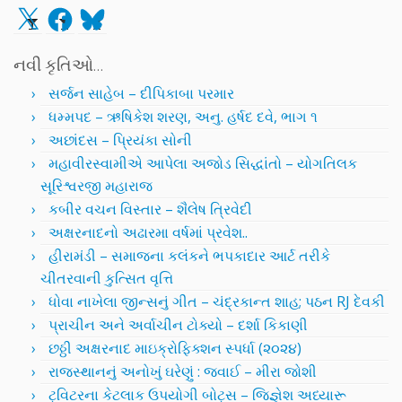
X
Facebook
Bluesky
નવી કૃતિઓ…
સર્જન સાહેબ – દીપિકાબા પરમાર
ધમ્મપદ – ઋષિકેશ શરણ, અનુ. હર્ષદ દવે, ભાગ ૧
અછાંદસ – પ્રિયંકા સોની
મહાવીરસ્વામીએ આપેલા અજોડ સિદ્ધાંતો – યોગતિલક
સૂરિશ્વરજી મહારાજ
કબીર વચન વિસ્તાર – શૈલેષ ત્રિવેદી
અક્ષરનાદનો અઢારમા વર્ષમાં પ્રવેશ..
હીરામંડી – સમાજના કલંકને ભપકાદાર આર્ટ તરીકે
ચીતરવાની કુત્સિત વૃત્તિ
ધોવા નાખેલા જીન્સનું ગીત – ચંદ્રકાન્ત શાહ; પઠન RJ દેવકી
પ્રાચીન અને અર્વાચીન ટોક્યો – દર્શા કિકાણી
છઠ્ઠી અક્ષરનાદ માઇક્રોફિક્શન સ્પર્ધા (૨૦૨૪)
રાજસ્થાનનું અનોખું ઘરેણું : જવાઈ – મીરા જોશી
ટ્વિટરના કેટલાક ઉપયોગી બોટ્સ – જિજ્ઞેશ અધ્યારૂ