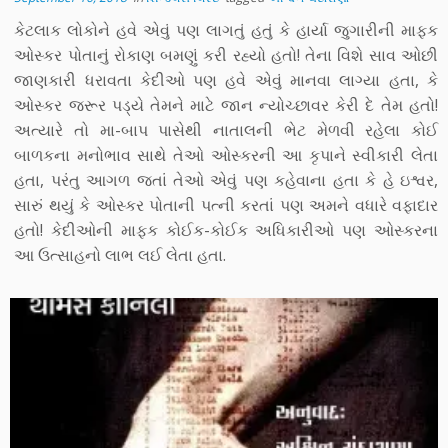
કેટલાક લોકોને હવે એવું પણ લાગતું હતું કે હાર્યા જુગારીની માફક
ઓસ્કર પોતાનું રોકાણ બમણું કરી રહ્યો હતો! તેના વિશે સાવ ઓછી
જાણકારી ધરાવતા કેદીઓ પણ હવે એવું માનવા લાગ્યા હતા, કે
ઓસ્કર જરૂર પડ્યે તેમને માટે જાન ન્યોચ્છાવર કેરી દે તેમ હતો!
અત્યારે તો મા-બાપ પાસેથી નાતાલની ભેટ મેળવી રહેલા કોઈ
બાળકના મનોભાવ સાથે તેઓ ઓસ્કરની આ કૃપાને સ્વીકારી લેતા
હતા, પરંતુ આગળ જતાં તેઓ એવું પણ કહેવાના હતા કે હે ઇશ્વર,
સારું થયું કે ઓસ્કર પોતાની પત્ની કરતાં પણ અમને વધારે વફાદાર
હતો! કેદીઓની માફક કોઈક-કોઈક અધિકારીઓ પણ ઓસ્કરના
આ ઉત્સાહનો લાભ લઈ લેતા હતા.