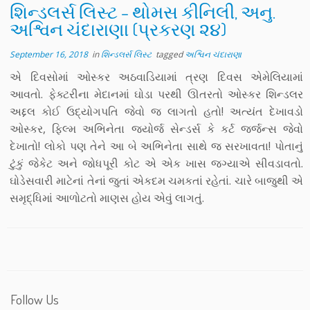
શિન્ડલર્સ લિસ્ટ – થોમસ કીનિલી, અનુ.
અશ્વિન ચંદારાણા (પ્રકરણ ૨૪)
September 16, 2018
in
શિન્ડલર્સ લિસ્ટ
tagged
અશ્વિન ચંદારાણા
એ દિવસોમાં ઓસ્કર અઠવાડિયામાં ત્રણ દિવસ એમેલિયામાં
આવતો. ફેક્ટરીના મેદાનમાં ઘોડા પરથી ઊતરતો ઓસ્કર શિન્ડલર
અદ્દલ કોઈ ઉદ્યોગપતિ જેવો જ લાગતો હતો! અત્યંત દેખાવડો
ઓસ્કર, ફિલ્મ અભિનેતા જ્યોર્જ સેન્ડર્સ કે કર્ટ જર્જન્સ જેવો
દેખાતો! લોકો પણ તેને આ બે અભિનેતા સાથે જ સરખાવતા! પોતાનું
ટુંકું જેકેટ અને જોધપૂરી કોટ એ એક ખાસ જગ્યાએ સીવડાવતો.
ઘોડેસવારી માટેનાં તેનાં જુતાં એકદમ ચમકતાં રહેતાં. ચારે બાજુથી એ
સમૃદ્ધિમાં આળોટતો માણસ હોય એવું લાગતું.
Follow Us