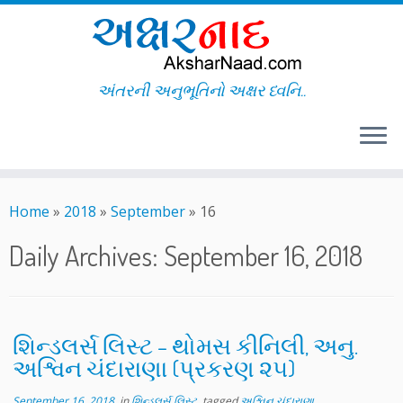
અંતરની અનુભૂતિનો અક્ષર ધ્વનિ..
Skip
to
Home
»
2018
»
September
»
16
content
Daily Archives:
September 16, 2018
શિન્ડલર્સ લિસ્ટ – થોમસ કીનિલી, અનુ.
અશ્વિન ચંદારાણા (પ્રકરણ ૨૫)
September 16, 2018
in
શિન્ડલર્સ લિસ્ટ
tagged
અશ્વિન ચંદારાણા