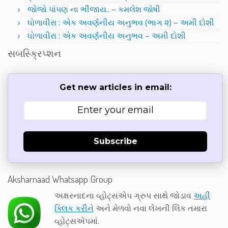
જોજો પાંપણ ના ભીંજાય.. – કમલેશ જોષી
ધોળાવીરા : એક અવર્ણનીય અનુભવ (ભાગ ૨) – અમી દોશી
ધોળાવીરા : એક અવર્ણનીય અનુભવ – અમી દોશી
સબસ્ક્રિપ્શન
Get new articles in email:
Subscribe
Aksharnaad Whatsapp Group
અક્ષરનાદના વ્હોટ્સએપ ગ્રુપ સાથે જોડાવ
અહીં
ક્લિક કરીને
અને મેળવો નવા લેખની લિંક તમારા
વ્હોટ્સએપમાં.