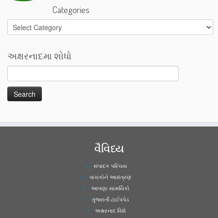
Categories
Categories
અક્ષરનાદમા શોધો
વૈવિધ્ય
સંપાદક પરિચય
વાચકોને આમંત્રણ
આપણા સામયિકો
ગુજરાતી ટાઈપપેડ
અક્ષરનાદ વિશે