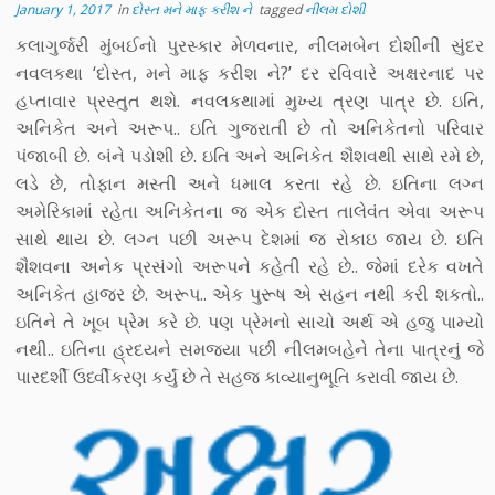
January 1, 2017
in
દોસ્ત મને માફ કરીશ ને
tagged
નીલમ દોશી
કલાગુર્જરી મુંંબઈનો પુરસ્કાર મેળવનાર, નીલમબેન દોશીની સુંંદર
નવલકથા ‘દોસ્ત, મને માફ કરીશ ને?’ દર રવિવારે અક્ષરનાદ પર
હપ્તાવાર પ્રસ્તુત થશે. નવલકથામાં મુખ્ય ત્રણ પાત્ર છે. ઇતિ,
અનિકેત અને અરૂપ.. ઇતિ ગુજરાતી છે તો અનિકેતનો પરિવાર
પંજાબી છે. બંને પડોશી છે. ઇતિ અને અનિકેત શૈશવથી સાથે રમે છે,
લડે છે, તોફાન મસ્તી અને ધમાલ કરતા રહે છે. ઇતિના લગ્ન
અમેરિકામાં રહેતા અનિકેતના જ એક દોસ્ત તાલેવંત એવા અરૂપ
સાથે થાય છે. લગ્ન પછી અરૂપ દેશમાં જ રોકાઇ જાય છે. ઇતિ
શૈશવના અનેક પ્રસંગો અરૂપને કહેતી રહે છે.. જેમાં દરેક વખતે
અનિકેત હાજર છે. અરૂપ.. એક પુરૂષ એ સહન નથી કરી શકતો..
ઇતિને તે ખૂબ પ્રેમ કરે છે. પણ પ્રેમનો સાચો અર્થ એ હજુ પામ્યો
નથી.. ઇતિના હ્રદયને સમજયા પછી નીલમબહેને તેના પાત્રનું જે
પારદર્શી ઉર્ધ્વીકરણ કર્યું છે તે સહજ કાવ્યાનુભૂતિ કરાવી જાય છે.