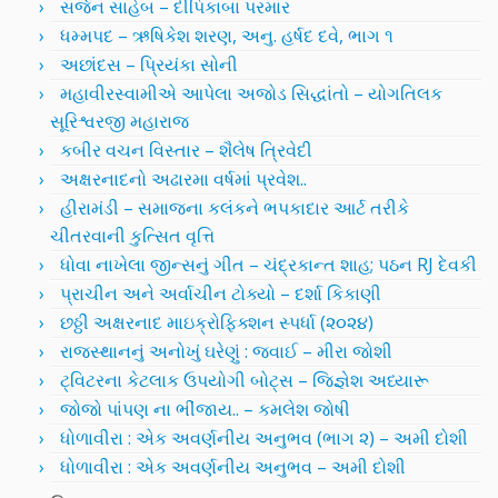
સર્જન સાહેબ – દીપિકાબા પરમાર
ધમ્મપદ – ઋષિકેશ શરણ, અનુ. હર્ષદ દવે, ભાગ ૧
અછાંદસ – પ્રિયંકા સોની
મહાવીરસ્વામીએ આપેલા અજોડ સિદ્ધાંતો – યોગતિલક
સૂરિશ્વરજી મહારાજ
કબીર વચન વિસ્તાર – શૈલેષ ત્રિવેદી
અક્ષરનાદનો અઢારમા વર્ષમાં પ્રવેશ..
હીરામંડી – સમાજના કલંકને ભપકાદાર આર્ટ તરીકે
ચીતરવાની કુત્સિત વૃત્તિ
ધોવા નાખેલા જીન્સનું ગીત – ચંદ્રકાન્ત શાહ; પઠન RJ દેવકી
પ્રાચીન અને અર્વાચીન ટોક્યો – દર્શા કિકાણી
છઠ્ઠી અક્ષરનાદ માઇક્રોફિક્શન સ્પર્ધા (૨૦૨૪)
રાજસ્થાનનું અનોખું ઘરેણું : જવાઈ – મીરા જોશી
ટ્વિટરના કેટલાક ઉપયોગી બોટ્સ – જિજ્ઞેશ અધ્યારૂ
જોજો પાંપણ ના ભીંજાય.. – કમલેશ જોષી
ધોળાવીરા : એક અવર્ણનીય અનુભવ (ભાગ ૨) – અમી દોશી
ધોળાવીરા : એક અવર્ણનીય અનુભવ – અમી દોશી