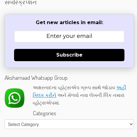
સબસ્ક્રિપ્શન
Get new articles in email:
Subscribe
Aksharnaad Whatsapp Group
અક્ષરનાદના વ્હોટ્સએપ ગ્રુપ સાથે જોડાવ
અહીં
ક્લિક કરીને
અને મેળવો નવા લેખની લિંક તમારા
વ્હોટ્સએપમાં.
Categories
Categories