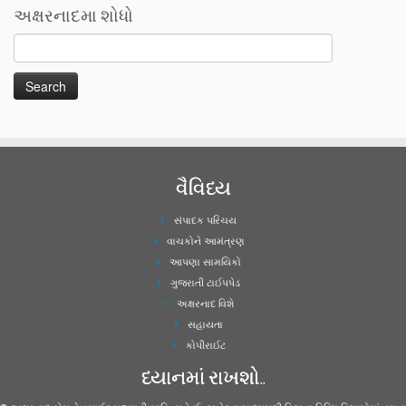
અક્ષરનાદમા શોધો
વૈવિધ્ય
સંપાદક પરિચય
વાચકોને આમંત્રણ
આપણા સામયિકો
ગુજરાતી ટાઈપપેડ
અક્ષરનાદ વિશે
સહાયતા
કોપીરાઈટ
ધ્યાનમાં રાખશો..