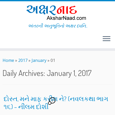
અંતરની અનુભૂતિનો અક્ષર ધ્વનિ..
Skip
to
Home
»
2017
»
January
»
01
content
Daily Archives:
January 1, 2017
દોસ્ત, મને માફ કરીશ ને? (નવલકથા ભાગ
5
૧૬) – નીલમ દોશી