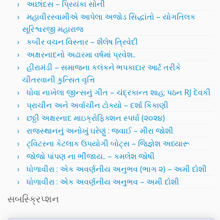
અછાંદસ – પ્રિયંકા સોની
મહાવીરસ્વામીએ આપેલા અજોડ સિદ્ધાંતો – યોગતિલક
સૂરિશ્વરજી મહારાજ
કબીર વચન વિસ્તાર – શૈલેષ ત્રિવેદી
અક્ષરનાદનો અઢારમા વર્ષમાં પ્રવેશ..
હીરામંડી – સમાજના કલંકને ભપકાદાર આર્ટ તરીકે
ચીતરવાની કુત્સિત વૃત્તિ
ધોવા નાખેલા જીન્સનું ગીત – ચંદ્રકાન્ત શાહ; પઠન RJ દેવકી
પ્રાચીન અને અર્વાચીન ટોક્યો – દર્શા કિકાણી
છઠ્ઠી અક્ષરનાદ માઇક્રોફિક્શન સ્પર્ધા (૨૦૨૪)
રાજસ્થાનનું અનોખું ઘરેણું : જવાઈ – મીરા જોશી
ટ્વિટરના કેટલાક ઉપયોગી બોટ્સ – જિજ્ઞેશ અધ્યારૂ
જોજો પાંપણ ના ભીંજાય.. – કમલેશ જોષી
ધોળાવીરા : એક અવર્ણનીય અનુભવ (ભાગ ૨) – અમી દોશી
ધોળાવીરા : એક અવર્ણનીય અનુભવ – અમી દોશી
સબસ્ક્રિપ્શન