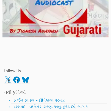
Follow Us
X
Facebook
Bluesky
નવી કૃતિઓ…
સર્જન સાહેબ – દીપિકાબા પરમાર
ધમ્મપદ – ઋષિકેશ શરણ, અનુ. હર્ષદ દવે, ભાગ ૧