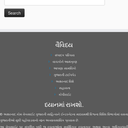
વૈવિધ્ય
સંપાદક પરિચય
વાચકોને આમંત્રણ
આપણા સામયિકો
ગુજરાતી ટાઈપપેડ
અક્ષરનાદ વિશે
સહાયતા
કોપીરાઈટ
ધ્યાનમાં રાખશો..
© અક્ષરનાદ.કોમ વેબસાઈટ ગુજરાતી સાહિત્યને ઈન્ટરનેટના માધ્યમથી વિશ્વના વિવિધ વિભાગોમાં વસતા
ગુજરાતીઓ સુધી પહોંચાડવાનો તદ્દન અવ્યાવસાયિક પ્રયાસ છે.
આ વેબસાઈટ પર સંકલિત બધી જ રચનાઓના સર્વાધિકાર રચનાકાર અથવા અન્ય અધિકારધારી