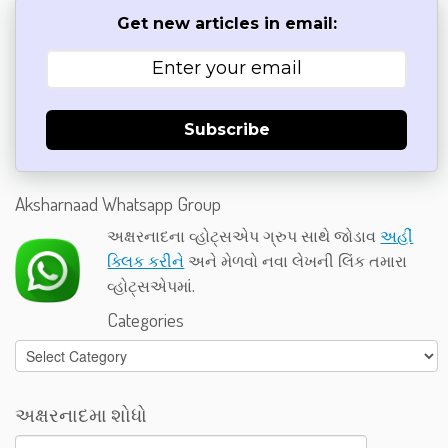
Get new articles in email:
Subscribe
Aksharnaad Whatsapp Group
અક્ષરનાદના વ્હોટ્સએપ ગ્રુપ સાથે જોડાવ
અહીં
ક્લિક કરીને
અને મેળવો નવા લેખની લિંક તમારા
વ્હોટ્સએપમાં.
Categories
Categories
અક્ષરનાદમા શોધો