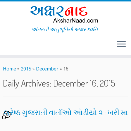
અંતરની અનુભૂતિનો અક્ષર ધ્વનિ..
Skip
to
Home
»
2015
»
December
»
16
content
Daily Archives:
December 16, 2015
શ્રેષ્ઠ ગુજરાતી વાર્તાઓ ઑડીયો ૨ : ખરી મા
10