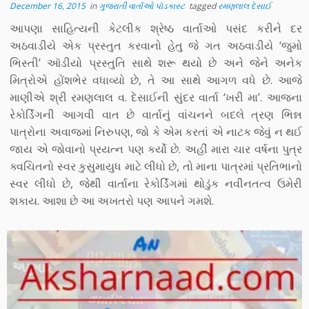
December 16, 2015
in
ગુજરાતી વાર્તાઓ પૉડકાસ્ટ
tagged
રમણલાલ દેસાઈ
આપણા સાહિત્યની કેટલીક શ્રેષ્ઠ વાર્તાઓ પસંદ કરીને દર
અઠવાડીયે એક પ્રસ્તુત કરવાનો હેતુ જે ગત અઠવાડીયે ‘જુમો
ભિસ્તી’ ઑડીયો પ્રસ્તુતિ સાથે શરૂ થયો છે અને જેને અનેક
મિત્રોએ હોંશભેર વધાવ્યો છે, તે આ સાથે આગળ વધે છે. આજે
માણીએ શ્રી રમણલાલ વ. દેસાઈની સુંદર વાર્તા ‘ખરી મા’. આજના
રેકોર્ડિંગની આગવી વાત છે વાર્તાનું વાંચનને બદલે ત્રણ ભિન્ન
પાત્રોના અવાજમાં નિરુપણ, જો કે એમ કરતાં એ નાટક જેવું ન થઈ
જાય એ જોવાનો પ્રયત્ન પણ કર્યો છે. અહીં મારા ચાર વર્ષના પુત્ર
ક્વચિતનો સ્વર કુસુમાયુધ માટે લીધો છે, તો માના પાત્રમાં પ્રતિભાનો
સ્વર લીધો છે, જેથી વાર્તાના રેકોર્ડિંગમાં થોડુંક નવીનતત્વ ઉમેરી
શકાય. આશા છે આ અખતરો પણ આપને ગમશે.