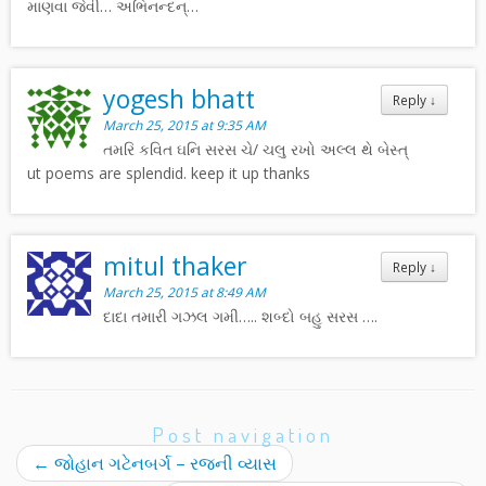
માણવા જેવી… અભિનન્દન્…
yogesh bhatt
Reply
↓
March 25, 2015 at 9:35 AM
તમરિ કવિત ઘનિ સરસ ચે/ ચલુ રખો અલ્લ થે બેસ્ત્
ut poems are splendid. keep it up thanks
mitul thaker
Reply
↓
March 25, 2015 at 8:49 AM
દાદા તમારી ગઝલ ગમી….. શબ્દો બહુ સરસ ….
Post navigation
←
જોહાન ગટેનબર્ગ – રજની વ્યાસ