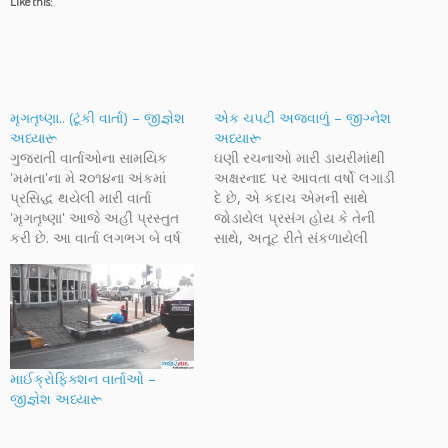
Like this:
મૃગતૃષ્ણા.. (ટૂંકી વાર્તા) – જીજ્ઞેશ
એક ચપટી અજવાળું – જીગ્નેશ
અધ્યારૂ
અધ્યારૂ
ગુજરાતી વાર્તાઓના સામયિક
ઘણી રચનાઓ મારી ડાયરીમાંથી
'મમતા'ના મે ૨૦૧૪ના અંકમાં
અક્ષરનાદ પર આવતા વર્ષો લગાડી
પ્રસિદ્ધ થયેલી મારી વાર્તા
દે છે, એ કદાચ એમની સાથે
'મૃગતૃષ્ણા' આજે અહીં પ્રસ્તુત
જોડાયેલ પ્રસંગ હોય કે તેની
કરી છે. આ વાર્તા લગભગ બે વર્ષ
સાથે, અતૂટ રીતે સંકળાયેલી
પહેલા લખાઈ હતી, અક્ષરનાદના
સર્જનની લાગણીઓ.... જો કે એ
ડ્રાફ્ટમાં ખૂબ લાંબા સમયથી પડી
બધી રચનાઓ સરસ છે કે
રહેલી અને એક કે બીજા કારણે
સર્જનની માપપટ્ટી પર ખરી ઉતરે
પ્રસિદ્ધ ન થઈ શકી. શંકા હતી
છે એવો કોઈ દાવો નથી, આ વાર્તા
કે આ પ્રકારની કૃતિ વાચકો
પણ કાંઇક એમ જ…
સમજી કે…
માઈક્રોફિક્શન વાર્તાઓ –
જીજ્ઞેશ અધ્યારૂ