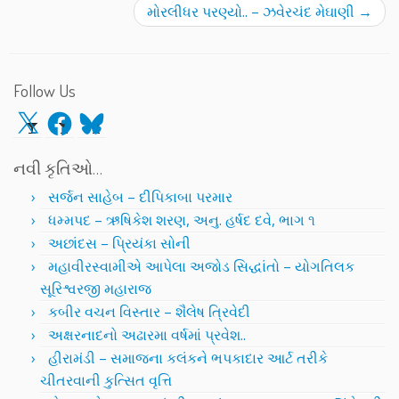
મોરલીધર પરણ્યો.. – ઝવેરચંદ મેઘાણી
→
Follow Us
X
Facebook
Bluesky
નવી કૃતિઓ…
સર્જન સાહેબ – દીપિકાબા પરમાર
ધમ્મપદ – ઋષિકેશ શરણ, અનુ. હર્ષદ દવે, ભાગ ૧
અછાંદસ – પ્રિયંકા સોની
મહાવીરસ્વામીએ આપેલા અજોડ સિદ્ધાંતો – યોગતિલક
સૂરિશ્વરજી મહારાજ
કબીર વચન વિસ્તાર – શૈલેષ ત્રિવેદી
અક્ષરનાદનો અઢારમા વર્ષમાં પ્રવેશ..
હીરામંડી – સમાજના કલંકને ભપકાદાર આર્ટ તરીકે
ચીતરવાની કુત્સિત વૃત્તિ