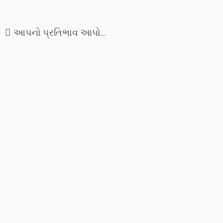
આપનો પ્રતિભાવ આપો....