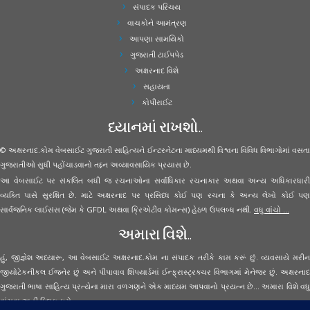
સંપાદક પરિચય
વાચકોને આમંત્રણ
આપણા સામયિકો
ગુજરાતી ટાઈપપેડ
અક્ષરનાદ વિશે
સહાયતા
કોપીરાઈટ
ધ્યાનમાં રાખશો..
© અક્ષરનાદ.કોમ વેબસાઈટ ગુજરાતી સાહિત્યને ઈન્ટરનેટના માધ્યમથી વિશ્વના વિવિધ વિભાગોમાં વસતા
ગુજરાતીઓ સુધી પહોંચાડવાનો તદ્દન અવ્યાવસાયિક પ્રયાસ છે.
આ વેબસાઈટ પર સંકલિત બધી જ રચનાઓના સર્વાધિકાર રચનાકાર અથવા અન્ય અધિકારધારી
વ્યક્તિ પાસે સુરક્ષિત છે. માટે અક્ષરનાદ પર પ્રસિધ્ધ કોઈ પણ રચના કે અન્ય લેખો કોઈ પણ
સાર્વજનિક લાઈસંસ (જેમ કે GFDL અથવા ક્રિએટીવ કોમન્સ) હેઠળ ઉપલબ્ધ નથી.
વધુ વાંચો ...
અમારા વિશે..
હું, જીજ્ઞેશ અધ્યારૂ, આ વેબસાઈટ અક્ષરનાદ.કોમ ના સંપાદક તરીકે કામ કરૂં છું. વ્યવસાયે મરીન
જીયોટેકનીકલ ઈજનેર છું અને પીપાવાવ શિપયાર્ડમાં ઈન્ફ્રાસ્ટ્રક્ચર વિભાગમાં મેનેજર છું. અક્ષરનાદ
ગુજરાતી ભાષા સાહિત્ય પ્રત્યેના મારા વળગણને એક માધ્યમ આપવાનો પ્રયત્ન છે... અમારા વિશે વધુ
વાંચવા
અહીં ક્લિક કરો...