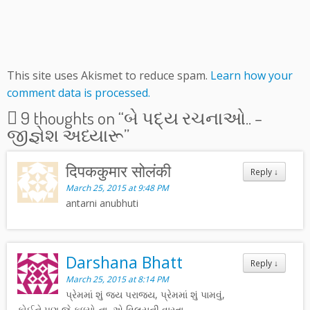
This site uses Akismet to reduce spam.
Learn how your
comment data is processed.
9 thoughts on “
બે પદ્ય રચનાઓ.. –
જીજ્ઞેશ અધ્યારૂ
”
दिपककुमार सोलंकी
Reply
↓
March 25, 2015 at 9:48 PM
antarni anubhuti
Darshana Bhatt
Reply
↓
March 25, 2015 at 8:14 PM
પ્રેમમાં શું જય પરાજય, પ્રેમમાં શું પામવું,
કોઈને પણ જે ફળ્યો ના, એ વિલયની વારતા.