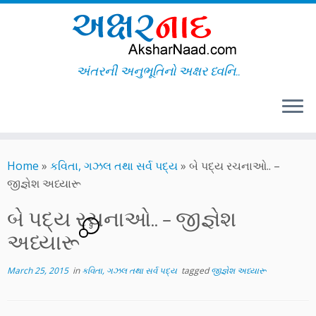
અંતરની અનુભૂતિનો અક્ષર ધ્વનિ..
Skip
to
Home
»
કવિતા, ગઝલ તથા સર્વ પદ્ય
»
બે પદ્ય રચનાઓ.. –
content
જીજ્ઞેશ અધ્યારૂ
બે પદ્ય રચનાઓ.. – જીજ્ઞેશ
9
અધ્યારૂ
March 25, 2015
in
કવિતા, ગઝલ તથા સર્વ પદ્ય
tagged
જીજ્ઞેશ અધ્યારૂ