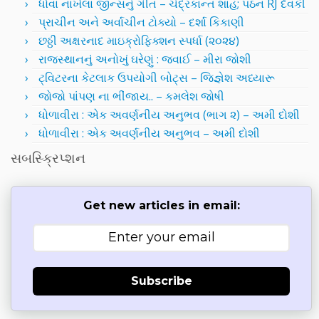
ધોવા નાખેલા જીન્સનું ગીત – ચંદ્રકાન્ત શાહ; પઠન RJ દેવકી
પ્રાચીન અને અર્વાચીન ટોક્યો – દર્શા કિકાણી
છઠ્ઠી અક્ષરનાદ માઇક્રોફિક્શન સ્પર્ધા (૨૦૨૪)
રાજસ્થાનનું અનોખું ઘરેણું : જવાઈ – મીરા જોશી
ટ્વિટરના કેટલાક ઉપયોગી બોટ્સ – જિજ્ઞેશ અધ્યારૂ
જોજો પાંપણ ના ભીંજાય.. – કમલેશ જોષી
ધોળાવીરા : એક અવર્ણનીય અનુભવ (ભાગ ૨) – અમી દોશી
ધોળાવીરા : એક અવર્ણનીય અનુભવ – અમી દોશી
સબસ્ક્રિપ્શન
Get new articles in email:
Subscribe