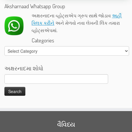
Aksharnaad Whatsapp Group
અક્ષરનાદના વ્હોટ્સએપ ગ્રુપ સાથે જોડાવ
અહીં
ક્લિક કરીને
અને મેળવો નવા લેખની લિંક તમારા
વ્હોટ્સએપમાં.
Categories
Categories
અક્ષરનાદમા શોધો
વૈવિધ્ય