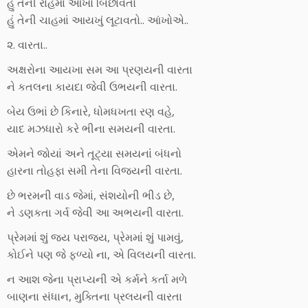
હું તેની રાહમાં આંખો બિછાવતો
હું તેની ચાહમાં આયખું લૂટાવતો.. આંખોએ..
૨. વારતા..
અક્ષરોના આયખા સમ આ પ્રણયની વારતા
ને કતલના કાયદા જેવી ઉભયની વારતા.
બેય ઉભાં છે કિનારે, ધોમધખતા રણ વહે,
યાદ મઝધારો કરે ભીના સમયની વારતા.
એમને જોયાં અને તૂટ્યા સમયનાંં બંધનો
હારના તોહફા સમી તેના વિજયની વારતા.
છે ભરમની વાડ જેમાં, સંશયોની ભીડ છે,
ને ડણકતા ગર્વ જેવી આ અભયની વારતા.
પ્રેમમાં શું જય પરાજય, પ્રેમમાં શું પામવું,
કોઈને પણ જે ફળ્યો ના, એ વિલયની વારતા.
ન આશ જેના પ્રાપ્યની એ કર્મને કર્તા મળે
બાણના સંધાન, મુક્તિના પ્રલયની વારતા