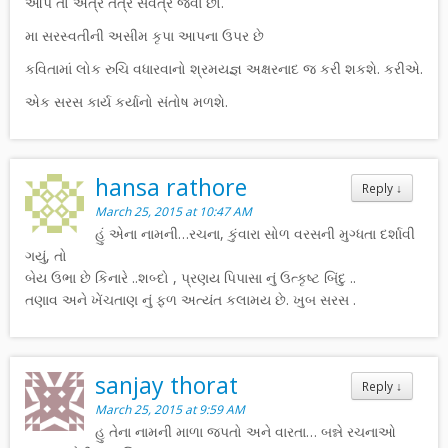
આપ તો અત્ર તત્ર સર્વત્ર જેવાં છો.
મા સરસ્વતીની અસીમ કૃપા આપના ઉપર છે
કવિતામાં લોક રુચિ વધારવાનો શ્રમયજ્ઞ અક્ષરનાદ જ કરી શકશે. કરીએ.
એક સરસ કાર્ય કર્યાનો સંતોષ મળશે.
hansa rathore
Reply
↓
March 25, 2015 at 10:47 AM
હું એના નામની…રચના, કુંવારા સોળ વરસની મુગ્ધતા દર્શાવી
ગયું, તો
બેય ઉભા છે કિનારે ..શબ્દો , પ્રણય પિપાસા નું ઉત્કૃષ્ટ બિંદુ ..
તણાવ અને ખેંચતાણ નું ફળ અત્યંત કલામય છે. ખુબ સરસ .
sanjay thorat
Reply
↓
March 25, 2015 at 9:59 AM
હુ તેના નામની માળા જપતો અને વારતા… બન્ને રચનાઓ