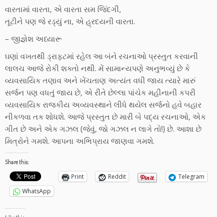
વારતામાં વારતા, એ વારતા સમ જિંદગી,
તૂટીને પણ જે રડ્યું ના, એ હ્રદયની વારતા.
– જીજ્ઞેશ અધ્યારૂ
ઘણાં વખતથી ડ્રાફ્ટમાં રહેલ આ બંને રચનાઓ પ્રસ્તુત કરવાની
લાલચ આજે રોકી શક્તો નથી. મેં સામાન્યપણે અનુભવ્યું છે કે
વ્યવસાયિક તણાવ અને ખેંચતાણ અત્યંત વધી જાય ત્યારે મારું
સર્જન પણ વધતું જાય છે, એ રીતે છેલ્લા પાંચેક મહીનાની કપરી
વ્યવસાયિક રાજકીય અવ્યવસ્થાને લીધે થયેલ સર્જનો હવે બહાર
નીકળવા તક શોધશે. આજે પ્રસ્તુત છે મારી બે પદ્ય રચનાઓ, એક
ગીત છે અને એક ગઝલ (જેવું, જો ગઝલ ન લાગે તો!) છે. આશા છે
મિત્રોને ગમશે. આપના અભિપ્રાય જાણવા ગમશે.
Share this:
Print
Reddit
Telegram
WhatsApp