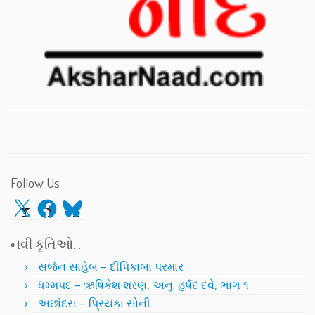
Follow Us
X
Facebook
Bluesky
નવી કૃતિઓ…
સર્જન સાહેબ – દીપિકાબા પરમાર
ધમ્મપદ – ઋષિકેશ શરણ, અનુ. હર્ષદ દવે, ભાગ ૧
અછાંદસ – પ્રિયંકા સોની