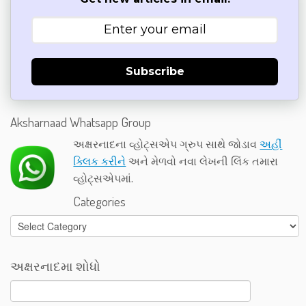
Subscribe
Aksharnaad Whatsapp Group
અક્ષરનાદના વ્હોટ્સએપ ગ્રુપ સાથે જોડાવ
અહીં
ક્લિક કરીને
અને મેળવો નવા લેખની લિંક તમારા
વ્હોટ્સએપમાં.
Categories
Categories
અક્ષરનાદમા શોધો