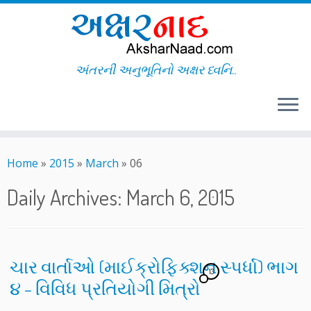
અંતરની અનુભૂતિનો અક્ષર ધ્વનિ..
Skip
to
Home
»
2015
»
March
»
06
content
Daily Archives:
March 6, 2015
ચાર વાર્તાઓ (માઈક્રોફિક્શન સ્પર્ધા) ભાગ
13
૪ – વિવિધ પ્રતિયોગી મિત્રો