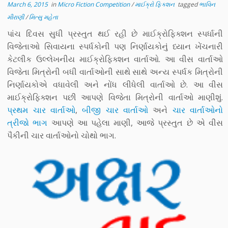
March 6, 2015
in
Micro Fiction Competition
/
માઈક્રો ફિક્શન
tagged
ભાવિન
મીરાણી
/
મિત્સુ મહેતા
પાંચ દિવસ સુધી પ્રસ્તુત થઈ રહી છે માઈક્રોફિક્શન સ્પર્ધાની
વિજેતાઓ સિવાયના સ્પર્ધકોની પણ નિર્ણાયકોનું ધ્યાન ખેંચનારી
કેટલીક ઉલ્લેખનીય માઈક્રોફિક્શન વાર્તાઓ. આ વીસ વાર્તાઓ
વિજેતા મિત્રોની બધી વાર્તાઓની સાથે સાથે અન્ય સ્પર્ધક મિત્રોની
નિર્ણાયકોએ વધાવેલી અને નોંધ લીધેલી વાર્તાઓ છે. આ વીસ
માઈક્રોફિક્શન પછી આપણે વિજેતા મિત્રોની વાર્તાઓ માણીશું.
પ્રથમ ચાર વાર્તાઓ
,
બીજી ચાર વાર્તાઓ
અને
ચાર વાર્તાઓનો
ત્રીજો ભાગ
આપણે આ પહેલા માણી, આજે પ્રસ્તુત છે એ વીસ
પૈકીની ચાર વાર્તાઓનો ચોથો ભાગ.