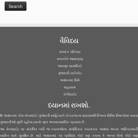
વૈવિધ્ય
સંપાદક પરિચય
વાચકોને આમંત્રણ
આપણા સામયિકો
ગુજરાતી ટાઈપપેડ
અક્ષરનાદ વિશે
સહાયતા
કોપીરાઈટ
ધ્યાનમાં રાખશો..
© અક્ષરનાદ.કોમ વેબસાઈટ ગુજરાતી સાહિત્યને ઈન્ટરનેટના માધ્યમથી વિશ્વના વિવિધ વિભાગોમાં વસતા
ગુજરાતીઓ સુધી પહોંચાડવાનો તદ્દન અવ્યાવસાયિક પ્રયાસ છે.
આ વેબસાઈટ પર સંકલિત બધી જ રચનાઓના સર્વાધિકાર રચનાકાર અથવા અન્ય અધિકારધારી
વ્યક્તિ પાસે સુરક્ષિત છે. માટે અક્ષરનાદ પર પ્રસિધ્ધ કોઈ પણ રચના કે અન્ય લેખો કોઈ પણ