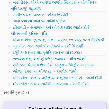
મહાવીરસ્વામીએ આપેલા અજોડ સિદ્ધાંતો – યોગતિલક
સૂરિશ્વરજી મહારાજ
કબીર વચન વિસ્તાર – શૈલેષ ત્રિવેદી
અક્ષરનાદનો અઢારમા વર્ષમાં પ્રવેશ..
હીરામંડી – સમાજના કલંકને ભપકાદાર આર્ટ તરીકે
ચીતરવાની કુત્સિત વૃત્તિ
ધોવા નાખેલા જીન્સનું ગીત – ચંદ્રકાન્ત શાહ; પઠન RJ દેવકી
પ્રાચીન અને અર્વાચીન ટોક્યો – દર્શા કિકાણી
છઠ્ઠી અક્ષરનાદ માઇક્રોફિક્શન સ્પર્ધા (૨૦૨૪)
રાજસ્થાનનું અનોખું ઘરેણું : જવાઈ – મીરા જોશી
ટ્વિટરના કેટલાક ઉપયોગી બોટ્સ – જિજ્ઞેશ અધ્યારૂ
જોજો પાંપણ ના ભીંજાય.. – કમલેશ જોષી
ધોળાવીરા : એક અવર્ણનીય અનુભવ (ભાગ ૨) – અમી દોશી
ધોળાવીરા : એક અવર્ણનીય અનુભવ – અમી દોશી
સબસ્ક્રિપ્શન
Get new articles in email: