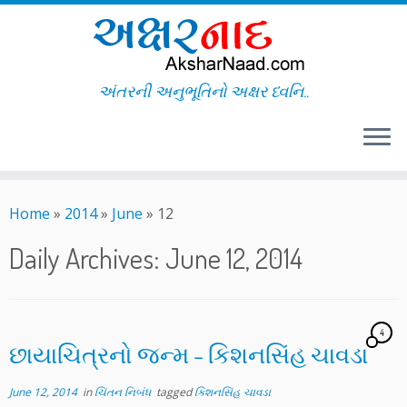
અંતરની અનુભૂતિનો અક્ષર ધ્વનિ..
Skip
to
Home
»
2014
»
June
»
12
content
Daily Archives:
June 12, 2014
4
છાયાચિત્રનો જન્મ – કિશનસિંહ ચાવડા
June 12, 2014
in
ચિંતન નિબંધ
tagged
કિશનસિંહ ચાવડા