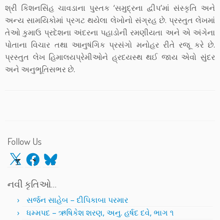
શ્રી કિશનસિંહ ચાવડાના પુસ્તક ‘સમુદ્રના દ્વીપ’માં સંસ્કૃતિ અને
અન્ય સામયિકોમાં પ્રગટ થયેલા લેખોનો સંગ્રહ છે. પ્રસ્તુત લેખમાં
તેઓ કુમાઉ પ્રદેશના અંદરના પહાડોની રમણીયતા અને એ અંગેના
પોતાના વિચાર તથા આનુષંગિક પ્રસંગો મનોહર રીતે રજૂ કરે છે.
પ્રસ્તુત લેખ હિમાલયપ્રેમીઓને હ્રદયસ્થ થઈ જાય એવો સુંદર
અને અનુભૂતિસભર છે.
Follow Us
X
Facebook
Bluesky
નવી કૃતિઓ…
સર્જન સાહેબ – દીપિકાબા પરમાર
ધમ્મપદ – ઋષિકેશ શરણ, અનુ. હર્ષદ દવે, ભાગ ૧