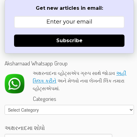
Get new articles in email:
Subscribe
Aksharnaad Whatsapp Group
અક્ષરનાદના વ્હોટ્સએપ ગ્રુપ સાથે જોડાવ
અહીં
ક્લિક કરીને
અને મેળવો નવા લેખની લિંક તમારા
વ્હોટ્સએપમાં.
Categories
Categories
અક્ષરનાદમા શોધો