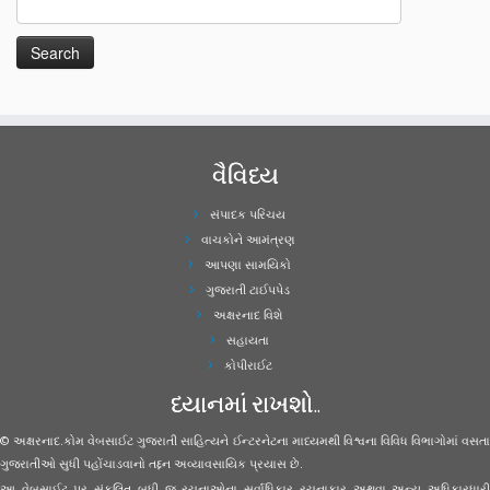
વૈવિધ્ય
સંપાદક પરિચય
વાચકોને આમંત્રણ
આપણા સામયિકો
ગુજરાતી ટાઈપપેડ
અક્ષરનાદ વિશે
સહાયતા
કોપીરાઈટ
ધ્યાનમાં રાખશો..
© અક્ષરનાદ.કોમ વેબસાઈટ ગુજરાતી સાહિત્યને ઈન્ટરનેટના માધ્યમથી વિશ્વના વિવિધ વિભાગોમાં વસતા
ગુજરાતીઓ સુધી પહોંચાડવાનો તદ્દન અવ્યાવસાયિક પ્રયાસ છે.
આ વેબસાઈટ પર સંકલિત બધી જ રચનાઓના સર્વાધિકાર રચનાકાર અથવા અન્ય અધિકારધારી