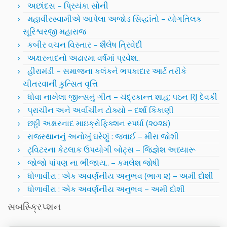
અછાંદસ – પ્રિયંકા સોની
મહાવીરસ્વામીએ આપેલા અજોડ સિદ્ધાંતો – યોગતિલક
સૂરિશ્વરજી મહારાજ
કબીર વચન વિસ્તાર – શૈલેષ ત્રિવેદી
અક્ષરનાદનો અઢારમા વર્ષમાં પ્રવેશ..
હીરામંડી – સમાજના કલંકને ભપકાદાર આર્ટ તરીકે
ચીતરવાની કુત્સિત વૃત્તિ
ધોવા નાખેલા જીન્સનું ગીત – ચંદ્રકાન્ત શાહ; પઠન RJ દેવકી
પ્રાચીન અને અર્વાચીન ટોક્યો – દર્શા કિકાણી
છઠ્ઠી અક્ષરનાદ માઇક્રોફિક્શન સ્પર્ધા (૨૦૨૪)
રાજસ્થાનનું અનોખું ઘરેણું : જવાઈ – મીરા જોશી
ટ્વિટરના કેટલાક ઉપયોગી બોટ્સ – જિજ્ઞેશ અધ્યારૂ
જોજો પાંપણ ના ભીંજાય.. – કમલેશ જોષી
ધોળાવીરા : એક અવર્ણનીય અનુભવ (ભાગ ૨) – અમી દોશી
ધોળાવીરા : એક અવર્ણનીય અનુભવ – અમી દોશી
સબસ્ક્રિપ્શન