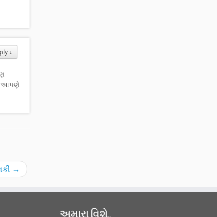
ply
↓
પણ
ને આપણે
થાનકી
→
અમારા વિશે..