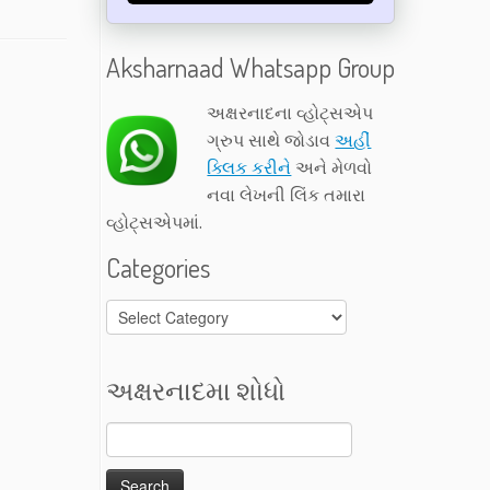
Aksharnaad Whatsapp Group
અક્ષરનાદના વ્હોટ્સએપ
ગ્રુપ સાથે જોડાવ
અહીં
ક્લિક કરીને
અને મેળવો
નવા લેખની લિંક તમારા
વ્હોટ્સએપમાં.
Categories
Categories
અક્ષરનાદમા શોધો