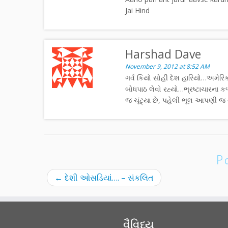
Jai Hind
Harshad Dave
November 9, 2012 at 8:52 AM
ગર્વ કિયો સોહી દેશ હારિયો…અમેરિ
બોધપાઠ લેવો રહ્યો…ભ્રષ્ટાચારના 
જ ચૂંટ્યા છે, પહેલી ભૂલ આપણી 
P
←
દેશી ઓસડિયાં…. – સંકલિત
વૈવિધ્ય