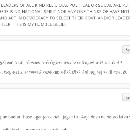
LEADERS OF ALL KIND RELIGIOUS, POLITICAL OR SOCIAL ARE PU
HERE IS NO NATIONAL SPIRIT NOR ANY ONE THINKS OF HAVE NOT
AND ACT IN DEMOCRACY TO SELECT THEIR GOVT. AND/OR LEADER
HELP, THIS IS MY HUMBLE BELIEF…
Re
ુટી યાદ આવી. એ સમય અને નેહરુના પંચશીલના સિદ્ધાંતો વગેરે યાદ છે ને ?
ાન થયું. સરદાર વલ્લ્ભભાઈ આજે યાદ કરીએ છીએ તેમાં ઘણું બધું આવી જાય છે.
Re
pan badtar thase agar janta nahi jagse to . Aaje desh na netao lutva 
 aniti thoda samay mate j chale chhe.