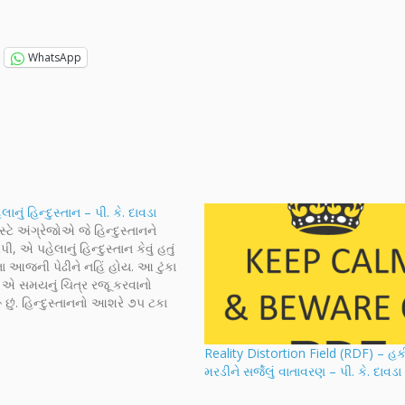
WhatsApp
નું હિન્દુસ્તાન – પી. કે. દાવડા
ટે અંગ્રેજોએ જે હિન્દુસ્તાનને
એ પહેલાનું હિન્દુસ્તાન કેવું હતું
 આજની પેઢીને નહિં હોય. આ ટુંકા
હું એ સમયનું ચિત્ર રજૂ કરવાનો
ં છું. હિન્દુસ્તાનનો આશરે ૭૫ ટકા
ોના સીધા તાબામાં હતો, જ્યારે
 ટકા ભાગ નાનામોટા રાજાઓ અને
Reality Distortion Field (RDF) – હ
ના…
મરડીને સર્જેલું વાતાવરણ – પી. કે. દાવડા