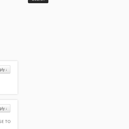
ply
↓
ply
↓
SE TO