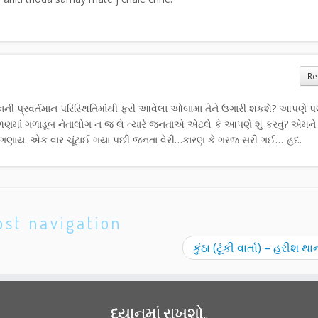
Re
કાની પ્રવર્તમાન પરિસ્થિતિમાંથી ફરી આવેલા ઓબામા તેને ઉગારી શકશે? આપણે 
કળણમાં ગળાડૂબ નેતાલોગ ન જ લે ત્યારે જનતાએ એટલે કે આપણે શું કરવું? એમ
જ ગણાય. એક વાર ચૂંટાઈ ગયા પછી જનતા વેરી…કારણ કે ગરજ સરી ગઈ…-હદ.
ost navigation
કુંઠા (ટૂંકી વાર્તા) – હરીશ 
ધ્યાનમાં રાખશો..