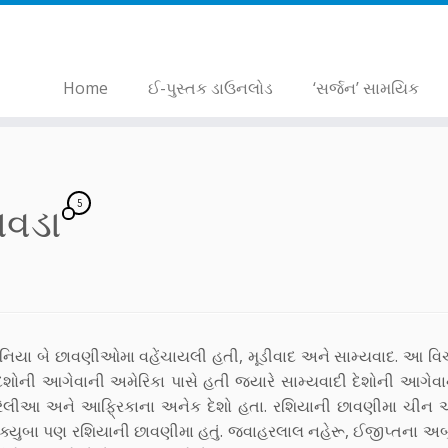
Home
ઈ-પુસ્તક ડાઉનલોડ
‘સર્જન’ સામયિક
5
દાવડા
દુનિયા બે છાવણીઓમા વહેંચાયલી હતી, મૂડીવાદ અને સામ્યવાદ. આ વિ
 દેશોની આગેવાની અમેરિકા પાસે હતી જ્યારે સામ્યવાદી દેશોની આગેવ
્રેલીઆ અને આફ્રિકાના અનેક દેશો હતા. રશિયાની છાવણીમા ચીન અ
 ક્યુબા પણ રશિયાની છાવણીમા હતું. જવાહરલાલ નહેરૂ, ઈજીપ્તના અબ