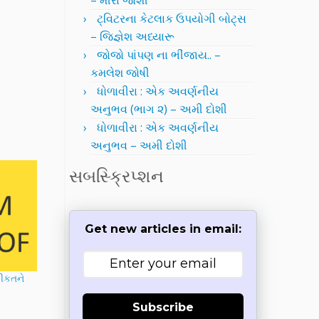
– મીરા જોશી
ટ્વિટરના કેટલાક ઉપયોગી બોટ્સ
– જિજ્ઞેશ અધ્યારૂ
જોજો પાંપણ ના ભીંજાય.. –
કમલેશ જોષી
ધોળાવીરા : એક અવર્ણનીય
અનુભવ (ભાગ ૨) – અમી દોશી
ધોળાવીરા : એક અવર્ણનીય
અનુભવ – અમી દોશી
સબસ્ક્રિપ્શન
Get new articles in email:
કીકતને
Subscribe