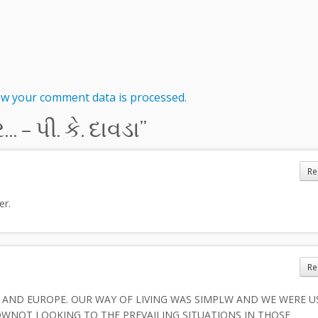
w your comment data is processed.
 – પી. કે. દાવડા
”
Re
er.
Re
 AND EUROPE. OUR WAY OF LIVING WAS SIMPLW AND WE WERE U
OWNOT LOOKING TO THE PREVAILING SITUATIONS IN THOSE