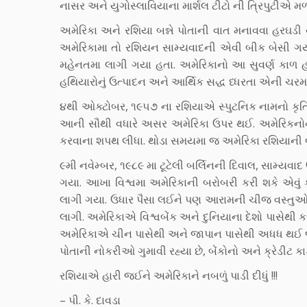
નાસર અને યુગોસ્લાવિયાના માર્શલ ટીટો ની ત્રિપુટીએ મળ
અમેરિકા અને રશિયા બન્ને પોતાની વાત મનાવવા હરઘડી ય
અમેરિકામા તો રશિયન સામ્યવાદની એવી બીક બેસી ગયેલ
મહેનતમા લાગી ગયા હતા. અમેરિકાનો આ સુવર્ણ કાળ 
હથિયારોનું ઉત્પાદન અને આર્થિક સદ્ધ ધ્ધરતા એની ચર
૪થી ઓક્ટોબર, ૧૯૫૭ ના રશિયાએ સ્પુટનિક નામનો કૃત્રિ
આની સૌથી વધારે અસર અમેરિકા ઉપર થઈ. અમેરિકનોનુ
કરવાના શપથ લીધા. થોડા સમયમા જ અમેરિકા રશિયાની બરોબ
૯મી નવેમ્બર, ૧૯૮૯ મા ટૂટેલી બર્લિનની દિવાલ, સામ્યવ
ગયા. આખા વિશ્વમા અમેરિકાની બરોબરી કરી શકે એવ
લાગી ગયા. ઉધાર પૈસા લઈને પણ આરામની ચીજ વસ્તુઓ ખર
લાગી. અમેરિકાએ વિશ્વબેંક અને દુનિયાના દેશો પાસેથી કર
અમેરિકાએ ચીન પાસેથી અને જાપાન પાસેથી અધધ થઈ જા
પોતાની નોકરીઓ ગુમાવી રહ્યા છે, બેંકોનો અને ક્રેડીટ કાર
રશિયાએ હારી જઈને અમેરિકાને નબળું પાડી દીધું !!!
– પી. કે. દાવડા