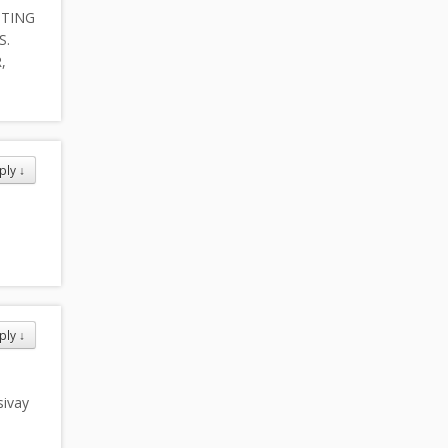
TTING
S.
,
ply
↓
ply
↓
sivay