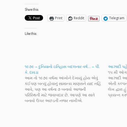
Share this:
Print
Reddit
Telegram
Like this:
૧૯૭૯ – દુનિયાનો ઇતિહાસ બદલનાર વર્ષ… – પી.
આઝાદી પહેલા
કે. દાવડા
૧૫ મી ઓગસ્
આમ તો ૧૯૭૯ વર્ષમા આંખોને દેખાયું હોય એવું
આઝાદી આપી, 
કંઈપણ બન્યું હોવાનું સામાન્ય માણસને યાદ નહિં
એની કલ્પના
આવે, પણ આ વર્ષના ૭ બનાવો આજની
લેખ દ્વારા 
પરિસ્થિતી માટે જવાબદાર છે. આપણે આ સાતે
પ્રયત્ન કરૂ
બનાવો ઉપર અછડતી નજર નાખીએ.
ભાગ અંગ્રેજ
બાકીનો ૨૫
રજવાડાઓ