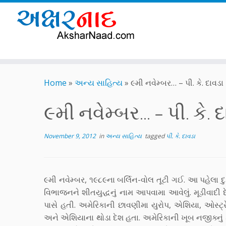
Skip
to
Home
»
અન્ય સાહિત્ય
»
૯મી નવેમ્બર… – પી. કે. દાવડા
content
૯મી નવેમ્બર… – પી. કે. 
November 9, 2012
in
અન્ય સાહિત્ય
tagged
પી. કે. દાવડા
૯મી નવેમ્બર, ૧૯૮૯ના બર્લિન-વોલ તૂટી ગઈ. આ પહેલા 
વિભાજનને શીતયુદ્ધનું નામ આપવામા આવેલું. મૂડીવાદી
પાસે હતી. અમેરિકાની છાવણીમા યુરોપ, એશિયા, ઓસ્ટ
અને એશિયાના થોડા દેશ હતા. અમેરિકાની ખૂબ નજીક્નું