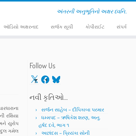
અંતરની અનુભૂતિનો અક્ષર ધ્વનિ..
ઑડિયો અક્ષરનાદ
સર્જક સૂચી
કોપીરાઈટ
સંપર્ક
Follow Us
X
Facebook
Bluesky
નવી કૃતિઓ…
ચારધારાના
સર્જન સાહેબ – દીપિકાબા પરમાર
ાની રશિયા
ધમ્મપદ – ઋષિકેશ શરણ, અનુ.
ને યુરોપ
હર્ષદ દવે, ભાગ ૧
્દુલ ગમેલ
અછાંદસ – પ્રિયંકા સોની