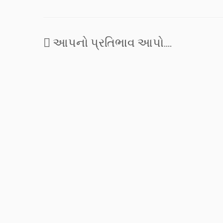
આપનો પ્રતિભાવ આપો....