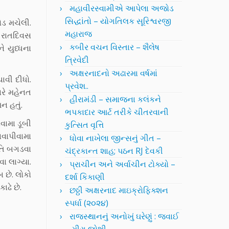
મહાવીરસ્વામીએ આપેલા અજોડ
સિદ્ધાંતો – યોગતિલક સૂરિશ્વરજી
ોડ મચેલી.
મહારાજ
 રાતદિવસ
કબીર વચન વિસ્તાર – શૈલેષ
 યુધ્ધના
ત્રિવેદી
અક્ષરનાદનો અઢારમા વર્ષમાં
ાવી દીધો.
પ્રવેશ..
રે મહેનત
હીરામંડી – સમાજના કલંકને
ન હતું.
ભપકાદાર આર્ટ તરીકે ચીતરવાની
વામા ડૂબી
કુત્સિત વૃત્તિ
વાપીવામા
ધોવા નાખેલા જીન્સનું ગીત –
િતિ બગડવા
ચંદ્રકાન્ત શાહ; પઠન RJ દેવકી
ા લાગ્યા.
પ્રાચીન અને અર્વાચીન ટોક્યો –
છે. લોકો
દર્શા કિકાણી
ાઢે છે.
છઠ્ઠી અક્ષરનાદ માઇક્રોફિક્શન
સ્પર્ધા (૨૦૨૪)
રાજસ્થાનનું અનોખું ઘરેણું : જવાઈ