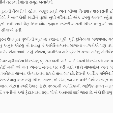
ીને તટસ્થ દેશોનો સમૂહ બનાવેલો.
ુદ્ધની તૈયારીમાં રહેતા. અણુશસ્ત્રો અને બીજા વિનાશક શસ્ત્રોની હ
ી કે બાળકોથી માંડીને વૄધ્ધો સુધી રશિયાથી એક ડગલું આગળ રહેવા
હતો. નવી નવી વૈજ્ઞાનિક શોધ, જીવન જરૂરીઆતની ચીજ વસ્તુઓ અને
મ સીમાએ હતી.
મ ઉપગ્રહ પૃથ્વીની ભ્રમણ કક્ષામા મૂકી, પૂરી દુનિયામા ખળભળાટ મચ
ં અહમ એટલું તો ઘવાયું કે અમેરિકાભરમા શાળાના બાળકોએ પણ વધા
રીમા આવી ગયું. રશિયા, અમેરિકા માટે પ્રગતિ કરવા માટેનું મોટીવેશ
ાદ ઉપર મૂડીવાદના વિજયનું પ્રતિક બની ગઈ. અમેરિકનો વિજય પર્વ મનાવ
ું કોઈ નથી એ વાત એમના મનમા ઘર કરી ગઈ. લોકો મોજશોખ અને ખા
ીદવા લાગ્યા. ઉત્પાદનમા ઘટાડો થવા લાગ્યો, દેશની આર્થિક પરિસ્થ
જ લેવાનુ શરૂ કર્યું. ચીન, ભારત, કોરિયા, જાપાન વગેરે દેશો મજબૂત થવ
ય એટલો કર્જો ઉપાડ્યો છે. ૨૦૦૮થી અમેરિકાની આર્થિક હાલત ખરાબ 
્ડ કંપનીનો કર્જ ફેટાડવામા ઘણા લોકો અસમર્થ થઈ જાય છે. બેંકો દિવાળું ક