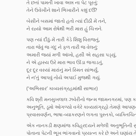
તે છતાં પામતી ખાવા અન્ન ના પેટ પૂરતું;
તેને ઉવેખીને શાને ભિખારીને કશું દઉઁ?
બેસીને બસમાં જાતો હતો ત્યાં દીઠી મેં તને,
ને રહ્યો આમ રોષેથી ભરી મારા હું ચિત્તને.
પણ ત્યાં દીઠું મેં તારી કેડે શિશુ વિરાજતું,
તારા જેવું જ ગંદુ ને ફળ તારી જ વેલનું;
અમારી જ્યાં મળી આંખો, હસી એ સહસા પડ્યું,
ને એ હાસ્ય ઉરે મારા ભાવ ઊંડા જગાડતું,
દૂર દૂર વસ્યાં મારાંનું મને સ્મિત સાંભર્યું,
ને ન’તું આપવું તોયે અપાઈ મુજથી ગયું.
(‘અભિસાર’ કાવ્યસંગ્રહમાંથી સાભાર)
કવિ શ્રી મનસુખલાલ ઝવેરીનો જન્મ જામનગરમાં, પણ કર
અનુભૂતિ, ડૂમો ઓગળ્યો વગેરે કાવ્યસંગ્રહો તેમણે આપણને
પ્રવાસવર્ણન, ભાષા-વ્યાકરણને લગતા પુસ્તકો, વ્યક્તિચિત્ર
એક નાનકડી ક્ષણમાંજ કવિહ્રદયને મળેલી અનુભૂતિની સુંદર
પોતાના પેટની ભૂખ ભાંગવાનો પ્રયત્ન કરે છે અને ઘણાંય 