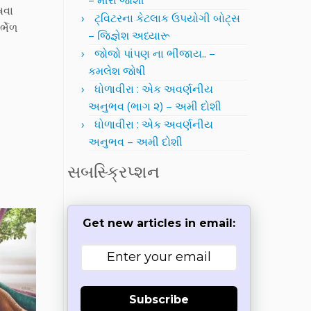
– મીરા જોશી
ષવા
ટ્વિટરના કેટલાક ઉપયોગી બોટ્સ
્ભેળ
– જિજ્ઞેશ અધ્યારૂ
જોજો પાંપણ ના ભીંજાય.. –
કમલેશ જોષી
ધોળાવીરા : એક અવર્ણનીય
અનુભવ (ભાગ ૨) – અમી દોશી
ધોળાવીરા : એક અવર્ણનીય
અનુભવ – અમી દોશી
સબસ્ક્રિપ્શન
Get new articles in email:
Subscribe