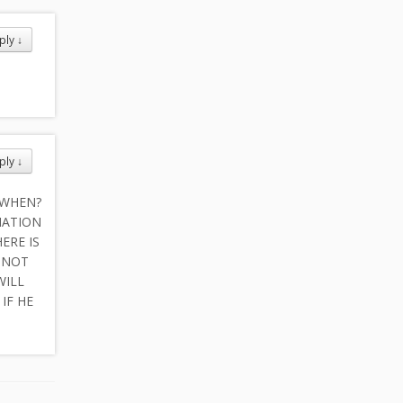
ply
↓
ply
↓
 WHEN?
NATION
ERE IS
ANNOT
WILL
IF HE