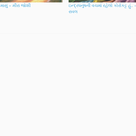
માસું – મીરા જોશી
ઇન્દ્રધનુષની વચમાં રહેલો કોરોકટ્ટ હું.. 
રાવલ