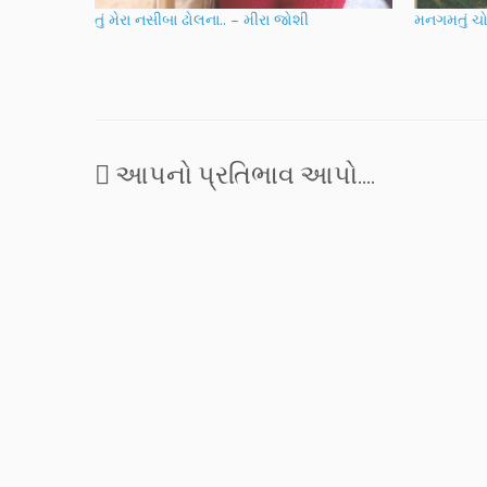
તું મેરા નસીબા ઢોલના.. – મીરા જોશી
મનગમતું ચો
આપનો પ્રતિભાવ આપો....