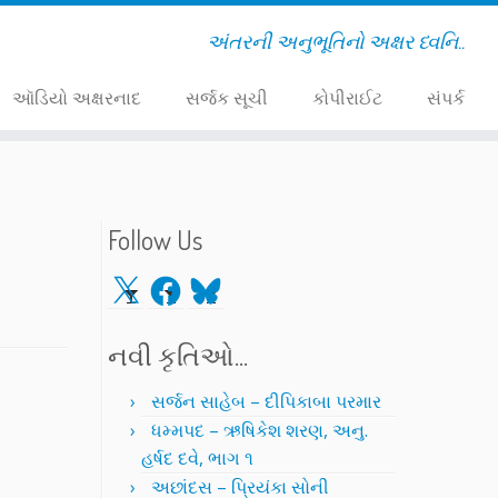
અંતરની અનુભૂતિનો અક્ષર ધ્વનિ..
ઑડિયો અક્ષરનાદ
સર્જક સૂચી
કોપીરાઈટ
સંપર્ક
Follow Us
X
Facebook
Bluesky
નવી કૃતિઓ…
સર્જન સાહેબ – દીપિકાબા પરમાર
ધમ્મપદ – ઋષિકેશ શરણ, અનુ.
હર્ષદ દવે, ભાગ ૧
અછાંદસ – પ્રિયંકા સોની