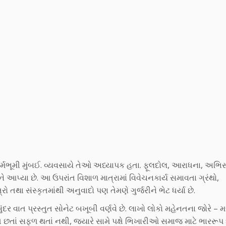
્મભૂમી મુંબઈ. વ્યવસાયે તેઓ અધ્યાપક હતા. ફૂલદોલ, આરાધના, અભિસ
 આપ્યા છે. આ ઉપરાંત વિશાળ માત્રામાં વિવેચનકાર્ય સમાવતા ગ્રંથો,
ો તથા સંસ્કૃતમાંથી અનુવાદો પણ તેમણે ગુર્જરીને ભેટ ધર્યા છે.
 વાત પ્રસ્તુત સોનેટ બખૂબી વર્ણવે છે. લાખો લોકો મહેનતના જોરે – મજૂ
તે છતાં સફળ થતાં નથી, જ્યારે સામે પક્ષે ભિખારીઓ સમાજ માટે ભારરૂપ