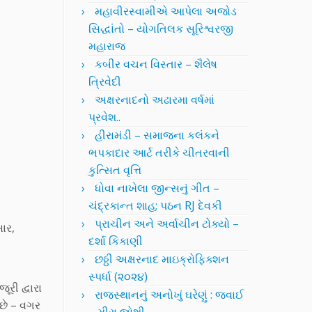
મહાવીરસ્વામીએ આપેલા અજોડ
સિદ્ધાંતો – યોગતિલક સૂરિશ્વરજી
મહારાજ
કબીર વચન વિસ્તાર – શૈલેષ
ત્રિવેદી
અક્ષરનાદનો અઢારમા વર્ષમાં
પ્રવેશ..
હીરામંડી – સમાજના કલંકને
ભપકાદાર આર્ટ તરીકે ચીતરવાની
કુત્સિત વૃત્તિ
ધોવા નાખેલા જીન્સનું ગીત –
ચંદ્રકાન્ત શાહ; પઠન RJ દેવકી
પ્રાચીન અને અર્વાચીન ટોક્યો –
ાર,
દર્શા કિકાણી
છઠ્ઠી અક્ષરનાદ માઇક્રોફિક્શન
સ્પર્ધા (૨૦૨૪)
રી દ્વારા
રાજસ્થાનનું અનોખું ઘરેણું : જવાઈ
 છે – વગર