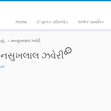
Home
ઈ-પુસ્તક ડાઉનલોડ
‘સર્જન’ સામયિક
યું… – મનસુખલાલ ઝવેરી
3
મનસુખલાલ ઝવેરી
ેરી