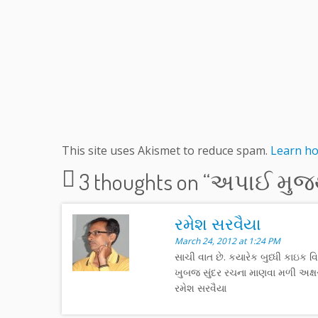
This site uses Akismet to reduce spam.
Learn ho
3 thoughts on “
અપાઈ મુજથ
રમેશ સરવૈયા
March 24, 2012 at 1:24 PM
સાચી વાત છે. કયારેક બુધ્ધી કાઇ
ખુબજ સુંદર રચના માણવા મળી અક્
રમેશ સરવૈયા