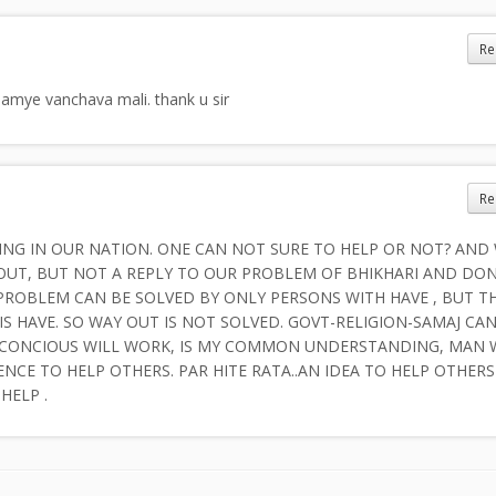
Re
amye vanchava mali. thank u sir
Re
ING IN OUR NATION. ONE CAN NOT SURE TO HELP OR NOT? AND
 OUT, BUT NOT A REPLY TO OUR PROBLEM OF BHIKHARI AND DO
PROBLEM CAN BE SOLVED BY ONLY PERSONS WITH HAVE , BUT TH
HIS HAVE. SO WAY OUT IS NOT SOLVED. GOVT-RELIGION-SAMAJ C
 CONCIOUS WILL WORK, IS MY COMMON UNDERSTANDING, MAN 
NCE TO HELP OTHERS. PAR HITE RATA..AN IDEA TO HELP OTHERS 
HELP .