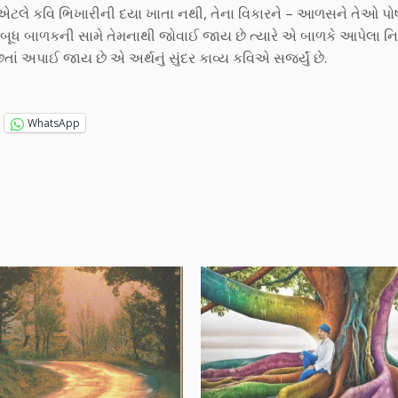
છે. એટલે કવિ ભિખારીની દયા ખાતા નથી, તેના વિકારને – આળસને તેઓ પો
 અબૂધ બાળકની સામે તેમનાથી જોવાઈ જાય છે ત્યારે એ બાળકે આપેલા નિર
 અપાઈ જાય છે એ અર્થનું સુંદર કાવ્ય કવિએ સર્જ્યું છે.
WhatsApp