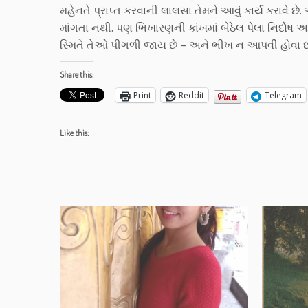
મહેનતે પ્રાપ્ત કરવાની લાલસા તેમને આવું કાર્ય કરાવે 
માંગતા નથી. પણ ભિખારણની કાંખમાં બેઠેલ પેલા નિર્દોષ
સ્મિતે તેઓ પીગળી જાય છે – અને ભીખ ન આપવી હોવા છતાં
Share this:
Print
Reddit
Telegram
Like this: