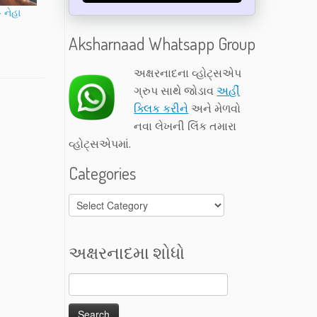
– નેહા
Aksharnaad Whatsapp Group
અક્ષરનાદના વ્હોટ્સએપ
ગ્રુપ સાથે જોડાવ
અહીં
ક્લિક કરીને
અને મેળવો
નવા લેખની લિંક તમારા
વ્હોટ્સએપમાં.
Categories
Categories
અક્ષરનાદમા શોધો