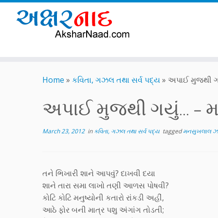
Skip
to
Home
»
કવિતા, ગઝલ તથા સર્વ પદ્ય
»
અપાઈ મુજથી ગ
content
અપાઈ મુજથી ગયું… – 
March 23, 2012
in
કવિતા, ગઝલ તથા સર્વ પદ્ય
tagged
મનસુખલાલ ઝવ
તને ભિખારી શાને આપવું? દાખવી દયા
શાને તારા સમા લાખો તણી આળસ પોષવી?
કોટિ કોટિ મનુષ્યોની કતારો રાંકડી અહીં,
આઠે ફોર બની માત્ર પશુ અંગાંગ તોડતી;