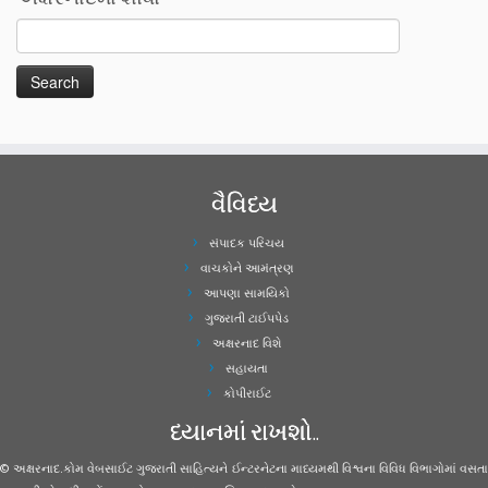
વૈવિધ્ય
સંપાદક પરિચય
વાચકોને આમંત્રણ
આપણા સામયિકો
ગુજરાતી ટાઈપપેડ
અક્ષરનાદ વિશે
સહાયતા
કોપીરાઈટ
ધ્યાનમાં રાખશો..
© અક્ષરનાદ.કોમ વેબસાઈટ ગુજરાતી સાહિત્યને ઈન્ટરનેટના માધ્યમથી વિશ્વના વિવિધ વિભાગોમાં વસતા