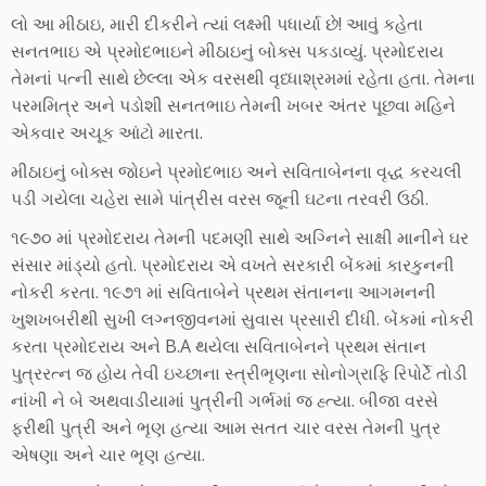
લો આ મીઠાઇ, મારી દીકરીને ત્યાં લક્ષ્મી પધાર્યા છે! આવું કહેતા
સનતભાઇ એ પ્રમોદભાઇને મીઠાઇનું બોક્સ પકડાવ્યું. પ્રમોદરાય
તેમનાં પત્ની સાથે છેલ્લા એક વરસથી વૃધ્ધાશ્રમમાં રહેતા હતા. તેમના
પરમમિત્ર અને પડોશી સનતભાઇ તેમની ખબર અંતર પૂછવા મહિને
એકવાર અચૂક આંટો મારતા.
મીઠાઇનું બોક્સ જોઇને પ્રમોદભાઇ અને સવિતાબેનના વૃદ્ધ કરચલી
પડી ગયેલા ચહેરા સામે પાંત્રીસ વરસ જૂની ઘટના તરવરી ઉઠી.
૧૯૭૦ માં પ્રમોદરાય તેમની પદમણી સાથે અગ્નિને સાક્ષી માનીને ઘર
સંસાર માંડ્યો હતો. પ્રમોદરાય એ વખતે સરકારી બેંકમાં કારકુનની
નોકરી કરતા. ૧૯૭૧ માં સવિતાબેને પ્રથમ સંતાનના આગમનની
ખુશખબરીથી સુખી લગ્નજીવનમાં સુવાસ પ્રસારી દીધી. બેંકમાં નોકરી
કરતા પ્રમોદરાય અને B.A થયેલા સવિતાબેનને પ્રથમ સંતાન
પુત્રરત્ન જ હોય તેવી ઇચ્છાના સ્ત્રીભૃણના સોનોગ્રાફિ રિપોર્ટે તોડી
નાંખી ને બે અથવાડીયામાં પુત્રીની ગર્ભમાં જ હ્ત્યા. બીજા વરસે
ફરીથી પુત્રી અને ભૃણ હત્યા આમ સતત ચાર વરસ તેમની પુત્ર
એષણા અને ચાર ભૃણ હત્યા.