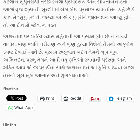
કટલાય સુપુત્રોથી તરછોડયેલા પ્રમોદરાય અને સવિતાબેન હતા.
આજે વૃધ્ધાશ્રમની ખુરશી માં બેઠા બેઠા પ્રમોદરાય મનોમન કહે છે કે
કાશ મેં “સુપુત્ર” ની જ્ગ્યા એ એક પુત્રીને જીવનદાન આપ્યુ હોત
તો આ દીવસો જોવા ન પડત..
અક્ષરનાદ પર ઋત્વિ વ્યાસ મહેતાની આ પ્રથમ કૃતિ છે. નાનકડી
વાર્તામાં ભૃણ જાતિ પરીક્ષણ અને ભૃણ હત્યા વિશેનો તેમનો આક્રોશ
સ્પષ્ટ દેખાઈ આવે છે. પ્રથમ રજૂઆત બદલ તેમને ખૂબ ખૂબ
અભિનંદન. પ્રભુ તેમને આવી વધુ કૃતિઓ રચવાની પ્રેરણા અને
શક્તિ આપે એ જ પ્રાર્થના સાથે અક્ષરનાદને આ કૃતિ પાઠવવા બદલ
તેમનો ખૂબ ખૂબ આભાર અને શુભકામનાઓ.
Share this:
Print
Reddit
Telegram
WhatsApp
Like this: