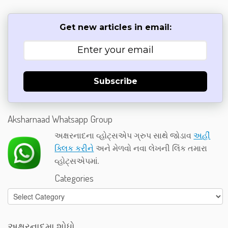
Get new articles in email:
Subscribe
Aksharnaad Whatsapp Group
અક્ષરનાદના વ્હોટ્સએપ ગ્રુપ સાથે જોડાવ
અહીં
ક્લિક કરીને
અને મેળવો નવા લેખની લિંક તમારા
વ્હોટ્સએપમાં.
Categories
Categories
અક્ષરનાદમા શોધો