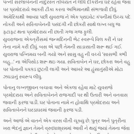
પત્ની સરલાબેનની નાદુરસ્ત તબિયત ને લીધે દીકરીના ઘરે રહેવા જવા
પર પ્રમોદરાયે આકરી ટીકા કરતા અભિમાનથી સંભળાવી દીધું.
અમેરિકાથી આવ્યા પછી યુવરાજ ને એક પ્રાઇવેટ કંપનીમાં ઉચ્ચ પદે
નોકરી અને સરિતાબેનની પસંદગી ની છોકરી સાથે લગ્ન બધુ જ
ફટાફટ થતા પ્રમોદરાય ની છાતી ગજ ગજ ફુલી.
યુવરાજના એકત્રીસમાં જન્મદિનની ભેટ સ્વરૂપે વિલ કરી ને ઘર
તેના નામે કરી દીધું. બસ એ પછી તેમની સાડાસાતી શરૂ થઈ ગઈ.
યુવરાજ પત્નિમય બની ગયો અને સાસુ વહુ ની વચ્ચે ‘સાસભી ક્ભી
બહુ…’ ના એપિસોડ શરૂ થઇ ગયા. સવિતાબેન ને ઘર, છોકરા અને વહુ
પર પોતાની પક્ક્ડ છુટતી લાગી અને આખરે આ હુંસાતુંસીએ મોટા
ઝઘડાનું સ્વરૂપ લીધુ.
પોતાનુ લગ્નજીવન બચાવા અને એકલા રહેવા માટે યુવરાજે
પ્રમોદરાય અને સવિતાબેનને રાજગાદી પર થી ઉતારી અને વનવાસ
જવાની ફરજ પાડી. ઘર પોતાના નામે ન હોવાથિ પ્રમોદરાય અને
સવિતાબેનને ઘરડાઘરમાં જવાની ફરજ પડી.
અને આજે એ વાતને એક વરસ વીતી ચૂક્યુ છે. પુત્ર અને પુત્રીના
ખરા ભેદનું જ્ઞાન તેમને વ્રુધ્ધાશ્રમમાં આવી ને થયું જ્યાં તેમના જેવા