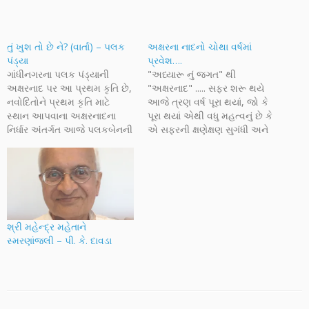
તું ખુશ તો છે ને? (વાર્તા) – પલક
અક્ષરના નાદનો ચોથા વર્ષમાં
પંડ્યા
પ્રવેશ….
ગાંધીનગરના પલક પંડ્યાની
"અધ્યારૂ નું જગત" થી
અક્ષરનાદ પર આ પ્રથમ કૃતિ છે,
"અક્ષરનાદ" ..... સફર શરૂ થયે
નવોદિતોને પ્રથમ કૃતિ માટે
આજે ત્રણ વર્ષ પૂરા થયાં, જો કે
સ્થાન આપવાના અક્ષરનાદના
પૂરા થયાં એથી વધુ મહત્વનું છે કે
નિર્ધાર અંતર્ગત આજે પલકબેનની
એ સફરની ક્ષણેક્ષણ સુગંધી અને
કૃતિ અહીં પ્રસ્તુત છે. વાર્તાનું
આનંદસભર કરતા ગયાં. નવી
તત્વ-સત્વ અને બાંધણી તેમની
થીમ સાથે થોડીક જ
નવોદિતની છબી સ્પષ્ટ કરે છે,
અદલાબદલી કરી અને
આશા રાખીએ કે ભવિષ્યમાં વધુ
અક્ષરનાદને એક નવા સ્વરૂપે
સત્વશીલ અને ચિંતનપ્રેરક
મૂકવાની ઈચ્છા પૂરી કરી રહ્યો છું.
લખાણ તેમની કલમે મળતું રહેશે
આ…
તેવી આશા સહ…
શ્રી મહેન્દ્ર મહેતાને
સ્મરણાંજલી – પી. કે. દાવડા