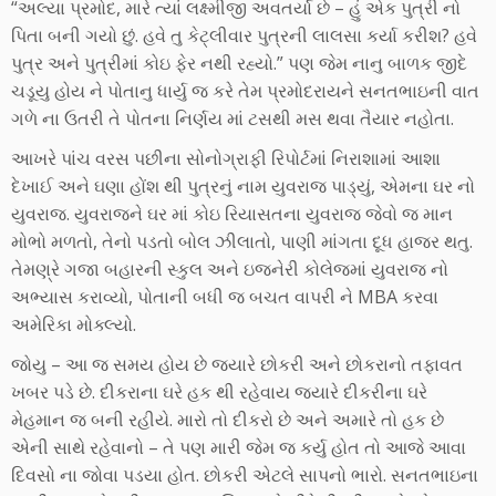
“અલ્યા પ્રમોદ, મારે ત્યાં લક્ષ્મીજી અવતર્યા છે – હું એક પુત્રી નો
પિતા બની ગયો છું. હવે તુ કેટ્લીવાર પુત્રની લાલસા કર્યા કરીશ? હવે
પુત્ર અને પુત્રીમાં કોઇ ફેર નથી રહ્યો.” પણ જેમ નાનુ બાળક જીદે
ચડૂયુ હોય ને પોતાનુ ધાર્યુ જ કરે તેમ પ્રમોદરાયને સનતભાઇની વાત
ગળે ના ઉતરી તે પોતના નિર્ણય માં ટસથી મસ થવા તૈયાર નહોતા.
આખરે પાંચ વરસ પછીના સોનોગ્રાફી રિપોર્ટમાં નિરાશામાં આશા
દેખાઈ અને ઘણા હોંશ થી પુત્રનું નામ યુવરાજ પાડ્યું, એમના ઘર નો
યુવરાજ. યુવરાજને ઘર માં કોઇ રિયાસતના યુવરાજ જેવો જ માન
મોભો મળતો, તેનો પડતો બોલ ઝીલાતો, પાણી માંગતા દૂધ હાજર થતુ.
તેમણ્રે ગજા બહારની સ્કુલ અને ઇજનેરી કોલેજમાં યુવરાજ નો
અભ્યાસ કરાવ્યો, પોતાની બધી જ બચત વાપરી ને MBA કરવા
અમેરિકા મોક્લ્યો.
જોયુ – આ જ સમય હોય છે જ્યારે છોકરી અને છોકરાનો તફાવત
ખબર પડે છે. દીકરાના ઘરે હક થી રહેવાય જ્યારે દીકરીના ઘરે
મેહમાન જ બની રહીયે. મારો તો દીકરો છે અને અમારે તો હક છે
એની સાથે રહેવાનો – તે પણ મારી જેમ જ કર્યુ હોત તો આજે આવા
દિવસો ના જોવા પડયા હોત. છોકરી એટલે સાપનો ભારો. સનતભાઇના