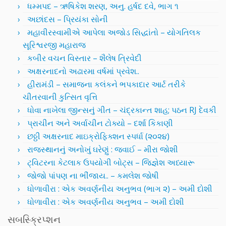
ધમ્મપદ – ઋષિકેશ શરણ, અનુ. હર્ષદ દવે, ભાગ ૧
અછાંદસ – પ્રિયંકા સોની
મહાવીરસ્વામીએ આપેલા અજોડ સિદ્ધાંતો – યોગતિલક
સૂરિશ્વરજી મહારાજ
કબીર વચન વિસ્તાર – શૈલેષ ત્રિવેદી
અક્ષરનાદનો અઢારમા વર્ષમાં પ્રવેશ..
હીરામંડી – સમાજના કલંકને ભપકાદાર આર્ટ તરીકે
ચીતરવાની કુત્સિત વૃત્તિ
ધોવા નાખેલા જીન્સનું ગીત – ચંદ્રકાન્ત શાહ; પઠન RJ દેવકી
પ્રાચીન અને અર્વાચીન ટોક્યો – દર્શા કિકાણી
છઠ્ઠી અક્ષરનાદ માઇક્રોફિક્શન સ્પર્ધા (૨૦૨૪)
રાજસ્થાનનું અનોખું ઘરેણું : જવાઈ – મીરા જોશી
ટ્વિટરના કેટલાક ઉપયોગી બોટ્સ – જિજ્ઞેશ અધ્યારૂ
જોજો પાંપણ ના ભીંજાય.. – કમલેશ જોષી
ધોળાવીરા : એક અવર્ણનીય અનુભવ (ભાગ ૨) – અમી દોશી
ધોળાવીરા : એક અવર્ણનીય અનુભવ – અમી દોશી
સબસ્ક્રિપ્શન