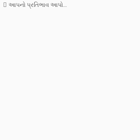
આપનો પ્રતિભાવ આપો....