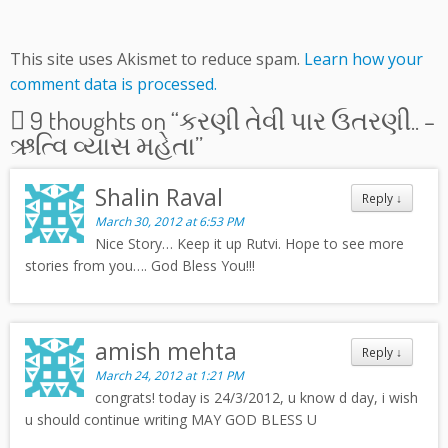
This site uses Akismet to reduce spam.
Learn how your
comment data is processed.
9 thoughts on “
કરણી તેવી પાર ઉતરણી.. –
ઋત્વિ વ્યાસ મહેતા
”
Shalin Raval
Reply
↓
March 30, 2012 at 6:53 PM
Nice Story… Keep it up Rutvi. Hope to see more
stories from you…. God Bless You!!!
amish mehta
Reply
↓
March 24, 2012 at 1:21 PM
congrats! today is 24/3/2012, u know d day, i wish
u should continue writing MAY GOD BLESS U