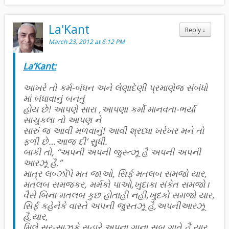
La'Kant
Reply
↓
March 23, 2012 at 6:12 PM
La’Kant:
આખરે તો કર્મ-બંધન અને લેણાદેણી પ્રમાણેજ સંબંધો
માં બંધાવાનું બનતું
હોય છે! આપણે સારા ,આપણા કર્મો માનવતા-ભર્યા
સાચુકલા તો આપણ ને
સારું જ આવી મળવાનું! આવી શ્રધ્ધા ખરેખર મને તો
ફળી છે…આજ દી’ સુધી.
બાકી તો, “અપની અપની જુસ્ત્ઝૂ હૈ અપની અપની
આરઝૂ હૈ.”
માત્ર લબ્ઝોંપે મત જાઓ, સિર્ફ મતલબ સમજો યાર,
મતલબ સમજકર, મર્મકો પાઓ,ખુદાકા સંકેત સમજો।
વૈસે બિના મતલબ કુછ હોતાહી નહીં,ખુદકો સમજો યાર,
સિર્ફ કહેનેકે વાસ્તે અપની જુસ્તઝૂ હૈ,અપનીઆરઝૂ
હૈ,યાર,
મિલે સૂર-સાઝકે સહારે અપના ગાના સબ ગાતે હૈં,યાર,