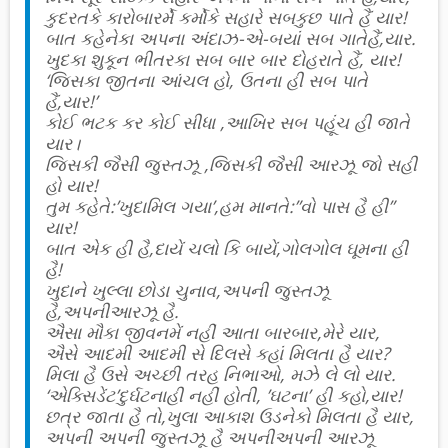
કુદરતકે કારોબારર્મે કર્મોકે સહારે સબકુછ પાતે હૈં યાર!
બાત કહેનેકા અપના અંદાઝ-એ-બયાં સબ ગાતેહૈં,યાર.
ખુદકા શુકૂન ભીતરકા સબ બાર બાર દોહરાતે હૈં, યાર!
‘જિસકા જીતના આંચલ હો, ઉતના હી સબ પાતે
હૈં,યાર!’
કોઈ ભટક કર કોઈ સીધા ,આખિર સબ પહૂંચ હી જાતે
યાર।
જિસકી જૈસી જુસ્તઝૂ ,જિસકી જૈસી આરઝૂ જો સહી
હો યાર!
તુમ કહેતે:’ખુદામિલ ગયા’,હમ માનતે:”વો પાસ હૈ હી”
યાર!
બાત એક હી હૈ,દાયેં ચલો કિ બાયેં,ગોલગોલ ઘૂમના હી
હૈ!
ખુદાને ખુલ્લા છોડા ચુનાવ,અપની જુસ્તઝૂ
હૈ,અપનીઆરઝૂ હૈ.
ઐસા મૌકા જીવનમેં નહીં આતા બારબાર,મેરે યાર,
ઐસે આદમી આદમી સે દિલસે કહાં મિલતા હૈ યાર?
મિલા હૈ ઉસે અચ્છી તરહ નિભાઓ, મઝે લે લો યાર.
‘એક્સિડેંટ’દુર્ઘટનાહી નહીં હોતી, ’ઘટના’ હી કહો,યાર!
છત્ર જાતા હૈ તો,ખુલા આકાશ ઉડનેકો મિલતા હૈ યાર,
અપની અપની જુસ્તઝૂ હૈ અપનીઅપની આરઝૂ