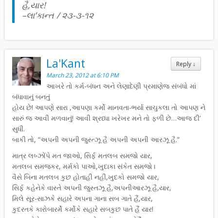
હૈ,યાર!
–લા’કાન્ત / ૨૩-૩-૧૨
La'Kant
Reply
↓
March 23, 2012 at 6:10 PM
આખરે તો કર્મ-બંધન અને લેણાદેણી પ્રમાણેજ સંબંધો માં
બંધાવાનું બનતું
હોય છે! આપણે સારા ,આપણા કર્મો માનવતા-ભર્યા સાચુકલા તો આપણ ને
સારું જ આવી મળવાનું! આવી શ્રધ્ધા ખરેખર મને તો ફળી છે…આજ દી’
સુધી.
બાકી તો, “અપની અપની જુસ્ત્ઝૂ હૈ અપની અપની આરઝૂ હૈ.”
માત્ર લબ્ઝોંપે મત જાઓ, સિર્ફ મતલબ સમજો યાર,
મતલબ સમજકર, મર્મકો પાઓ,ખુદાકા સંકેત સમજો।
વૈસે બિના મતલબ કુછ હોતાહી નહીં,ખુદકો સમજો યાર,
સિર્ફ કહેનેકે વાસ્તે અપની જુસ્તઝૂ હૈ,અપનીઆરઝૂ હૈ,યાર,
મિલે સૂર-સાઝકે સહારે અપના ગાના સબ ગાતે હૈં,યાર,
કુદરતકે કારોબારર્મે કર્મોકે સહારે સબકુછ પાતે હૈં યાર!