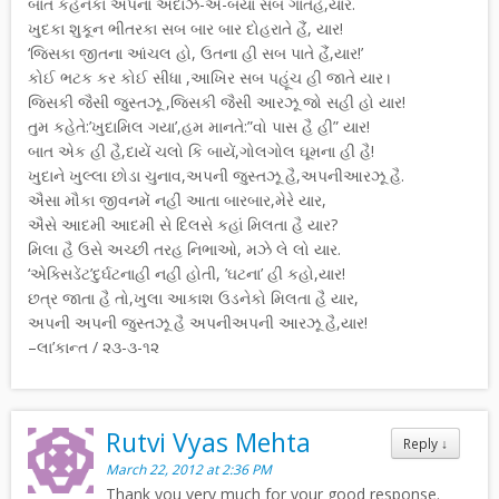
બાત કહેનેકા અપના અંદાઝ-એ-બયાં સબ ગાતેહૈં,યાર.
ખુદકા શુકૂન ભીતરકા સબ બાર બાર દોહરાતે હૈં, યાર!
‘જિસકા જીતના આંચલ હો, ઉતના હી સબ પાતે હૈં,યાર!’
કોઈ ભટક કર કોઈ સીધા ,આખિર સબ પહૂંચ હી જાતે યાર।
જિસકી જૈસી જુસ્તઝૂ ,જિસકી જૈસી આરઝૂ જો સહી હો યાર!
તુમ કહેતે:’ખુદામિલ ગયા’,હમ માનતે:”વો પાસ હૈ હી” યાર!
બાત એક હી હૈ,દાયેં ચલો કિ બાયેં,ગોલગોલ ઘૂમના હી હૈ!
ખુદાને ખુલ્લા છોડા ચુનાવ,અપની જુસ્તઝૂ હૈ,અપનીઆરઝૂ હૈ.
ઐસા મૌકા જીવનમેં નહીં આતા બારબાર,મેરે યાર,
ઐસે આદમી આદમી સે દિલસે કહાં મિલતા હૈ યાર?
મિલા હૈ ઉસે અચ્છી તરહ નિભાઓ, મઝે લે લો યાર.
‘એક્સિડેંટ’દુર્ઘટનાહી નહીં હોતી, ’ઘટના’ હી કહો,યાર!
છત્ર જાતા હૈ તો,ખુલા આકાશ ઉડનેકો મિલતા હૈ યાર,
અપની અપની જુસ્તઝૂ હૈ અપનીઅપની આરઝૂ હૈ,યાર!
–લા’કાન્ત / ૨૩-૩-૧૨
Rutvi Vyas Mehta
Reply
↓
March 22, 2012 at 2:36 PM
Thank you very much for your good response.