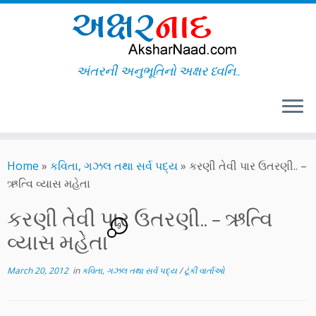
અંતરની અનુભૂતિનો અક્ષર ધ્વનિ..
Skip
to
Home
»
કવિતા, ગઝલ તથા સર્વ પદ્ય
»
કરણી તેવી પાર ઉતરણી.. –
content
ઋત્વિ વ્યાસ મહેતા
કરણી તેવી પાર ઉતરણી.. – ઋત્વિ
9
વ્યાસ મહેતા
March 20, 2012
in
કવિતા, ગઝલ તથા સર્વ પદ્ય
/
ટૂંકી વાર્તાઓ