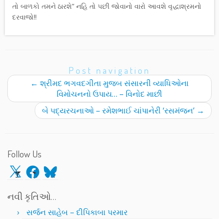
તો બાળકો તમને ઠારશે” નહિ તો પછી જોવાનો વારો આવશે વૃદ્ધાશ્રમનો
દરવાજો!!
Post navigation
←
શ્રીમદ ભગવદગીતા મુજબ સંસારની વ્યાધિઓના
વિમોચનનો ઉપાય… – વિનોદ માછી
બે પદ્યરચનાઓ – રમેશભાઈ ચાંપાનેરી ‘રસમંજન’
→
Follow Us
X
Facebook
Bluesky
નવી કૃતિઓ…
સર્જન સાહેબ – દીપિકાબા પરમાર