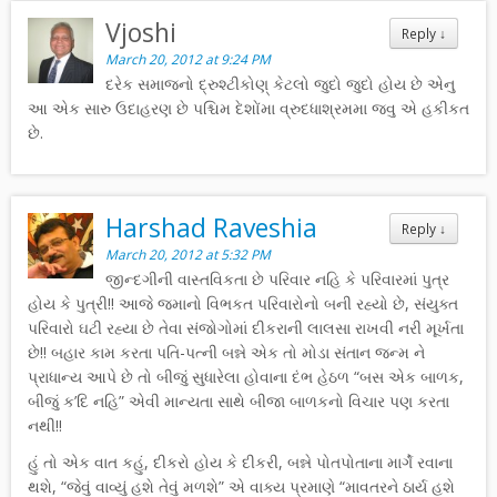
Vjoshi
Reply
↓
March 20, 2012 at 9:24 PM
દરેક સમાજનો દ્રુશ્ટીકોણ્ કેટલો જુદો જુદો હોય છે એનુ
આ એક સારુ ઉદાહરણ છે પશ્ચિમ દેશોંમા વ્રુદધાશ્રમમા જવુ એ હકીકત
છે.
Harshad Raveshia
Reply
↓
March 20, 2012 at 5:32 PM
જીન્દગીની વાસ્તવિકતા છે પરિવાર નહિ કે પરિવારમાં પુત્ર
હોય કે પુત્રી!! આજે જમાનો વિભકત પરિવારોનો બની રહ્યો છે, સંયુક્ત
પરિવારો ઘટી રહ્યા છે તેવા સંજોગોમાં દીકરાની લાલસા રાખવી નરી મૂર્ખતા
છે!! બહાર કામ કરતા પતિ-પત્ની બન્ને એક તો મોડા સંતાન જન્મ ને
પ્રાધાન્ય આપે છે તો બીજું સુધારેલા હોવાના દંભ હેઠળ “બસ એક બાળક,
બીજું ક’દિ નહિ” એવી માન્યતા સાથે બીજા બાળકનો વિચાર પણ કરતા
નથી!!
હું તો એક વાત કહું, દીકરો હોય કે દીકરી, બન્ને પોતપોતાના માર્ગે રવાના
થશે, “જેવું વાવ્યું હશે તેવું મળશે” એ વાક્ય પ્રમાણે “માવતરને ઠાર્ય હશે