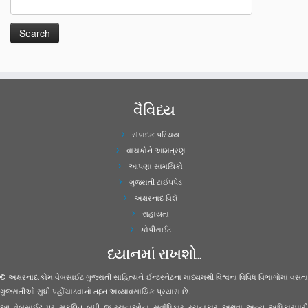
વૈવિધ્ય
સંપાદક પરિચય
વાચકોને આમંત્રણ
આપણા સામયિકો
ગુજરાતી ટાઈપપેડ
અક્ષરનાદ વિશે
સહાયતા
કોપીરાઈટ
ધ્યાનમાં રાખશો..
© અક્ષરનાદ.કોમ વેબસાઈટ ગુજરાતી સાહિત્યને ઈન્ટરનેટના માધ્યમથી વિશ્વના વિવિધ વિભાગોમાં વસતા
ગુજરાતીઓ સુધી પહોંચાડવાનો તદ્દન અવ્યાવસાયિક પ્રયાસ છે.
આ વેબસાઈટ પર સંકલિત બધી જ રચનાઓના સર્વાધિકાર રચનાકાર અથવા અન્ય અધિકારધારી