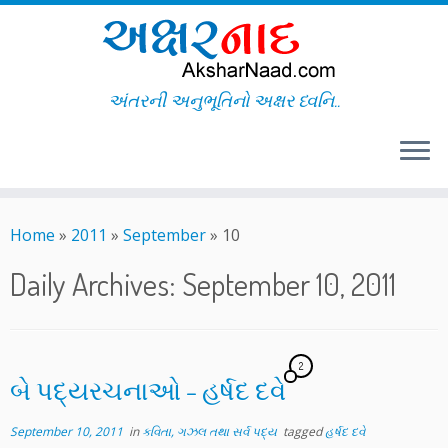
અંતરની અનુભૂતિનો અક્ષર ધ્વનિ..
Skip
to
Home
»
2011
»
September
»
10
content
Daily Archives:
September 10, 2011
2
બે પદ્યરચનાઓ – હર્ષદ દવે
September 10, 2011
in
કવિતા, ગઝલ તથા સર્વ પદ્ય
tagged
હર્ષદ દવે