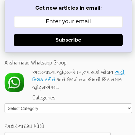
Get new articles in email:
Subscribe
Aksharnaad Whatsapp Group
અક્ષરનાદના વ્હોટ્સએપ ગ્રુપ સાથે જોડાવ
અહીં
ક્લિક કરીને
અને મેળવો નવા લેખની લિંક તમારા
વ્હોટ્સએપમાં.
Categories
Categories
અક્ષરનાદમા શોધો