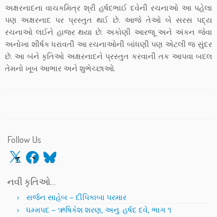
અક્ષરનાદના વાચકમિત્ર શ્રી હર્ષદભાઈ દવેની રચનાઓ આ પહેલા
પણ અક્ષરનાદ પર પ્રસ્તુત થઈ છે. આજે તેઓ બે સરસ પદ્ય
રચનાઓ લઈને હાજર થયા છે. અકોણી આરજૂ અને અંકન જેવા
અનોખા શીર્ષક ધરાવતી આ રચનાઓની બાંધણી પણ એટલી જ સુંદર
છે. આ બંને કૃતિઓ અક્ષરનાદને પ્રસ્તુત કરવાની તક આપવા બદલ
તેમનો ખૂબ આભાર અને શુભેચ્છાઓ.
Follow Us
X
Facebook
Bluesky
નવી કૃતિઓ…
સર્જન સાહેબ – દીપિકાબા પરમાર
ધમ્મપદ – ઋષિકેશ શરણ, અનુ. હર્ષદ દવે, ભાગ ૧