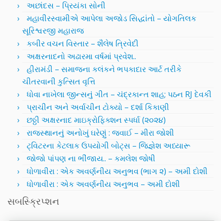
અછાંદસ – પ્રિયંકા સોની
મહાવીરસ્વામીએ આપેલા અજોડ સિદ્ધાંતો – યોગતિલક
સૂરિશ્વરજી મહારાજ
કબીર વચન વિસ્તાર – શૈલેષ ત્રિવેદી
અક્ષરનાદનો અઢારમા વર્ષમાં પ્રવેશ..
હીરામંડી – સમાજના કલંકને ભપકાદાર આર્ટ તરીકે
ચીતરવાની કુત્સિત વૃત્તિ
ધોવા નાખેલા જીન્સનું ગીત – ચંદ્રકાન્ત શાહ; પઠન RJ દેવકી
પ્રાચીન અને અર્વાચીન ટોક્યો – દર્શા કિકાણી
છઠ્ઠી અક્ષરનાદ માઇક્રોફિક્શન સ્પર્ધા (૨૦૨૪)
રાજસ્થાનનું અનોખું ઘરેણું : જવાઈ – મીરા જોશી
ટ્વિટરના કેટલાક ઉપયોગી બોટ્સ – જિજ્ઞેશ અધ્યારૂ
જોજો પાંપણ ના ભીંજાય.. – કમલેશ જોષી
ધોળાવીરા : એક અવર્ણનીય અનુભવ (ભાગ ૨) – અમી દોશી
ધોળાવીરા : એક અવર્ણનીય અનુભવ – અમી દોશી
સબસ્ક્રિપ્શન