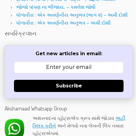
જોજો પાંપણ ના ભીંજાય.. – કમલેશ જોષી
ધોળાવીરા : એક અવર્ણનીય અનુભવ (ભાગ ૨) – અમી દોશી
ધોળાવીરા : એક અવર્ણનીય અનુભવ – અમી દોશી
સબસ્ક્રિપ્શન
Get new articles in email:
Subscribe
Aksharnaad Whatsapp Group
અક્ષરનાદના વ્હોટ્સએપ ગ્રુપ સાથે જોડાવ
અહીં
ક્લિક કરીને
અને મેળવો નવા લેખની લિંક તમારા
વ્હોટ્સએપમાં.