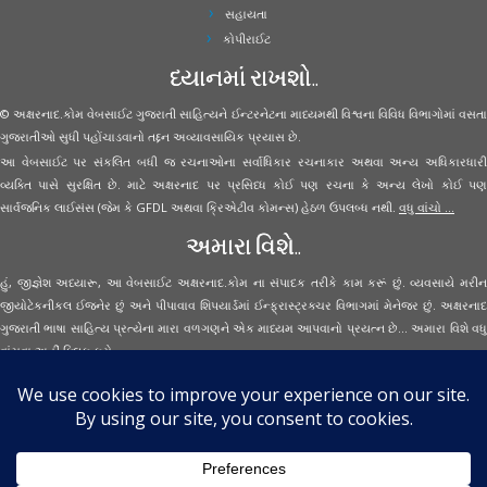
સહાયતા
કોપીરાઈટ
ધ્યાનમાં રાખશો..
© અક્ષરનાદ.કોમ વેબસાઈટ ગુજરાતી સાહિત્યને ઈન્ટરનેટના માધ્યમથી વિશ્વના વિવિધ વિભાગોમાં વસતા
ગુજરાતીઓ સુધી પહોંચાડવાનો તદ્દન અવ્યાવસાયિક પ્રયાસ છે.
આ વેબસાઈટ પર સંકલિત બધી જ રચનાઓના સર્વાધિકાર રચનાકાર અથવા અન્ય અધિકારધારી
વ્યક્તિ પાસે સુરક્ષિત છે. માટે અક્ષરનાદ પર પ્રસિધ્ધ કોઈ પણ રચના કે અન્ય લેખો કોઈ પણ
સાર્વજનિક લાઈસંસ (જેમ કે GFDL અથવા ક્રિએટીવ કોમન્સ) હેઠળ ઉપલબ્ધ નથી.
વધુ વાંચો ...
અમારા વિશે..
હું, જીજ્ઞેશ અધ્યારૂ, આ વેબસાઈટ અક્ષરનાદ.કોમ ના સંપાદક તરીકે કામ કરૂં છું. વ્યવસાયે મરીન
જીયોટેકનીકલ ઈજનેર છું અને પીપાવાવ શિપયાર્ડમાં ઈન્ફ્રાસ્ટ્રક્ચર વિભાગમાં મેનેજર છું. અક્ષરનાદ
ગુજરાતી ભાષા સાહિત્ય પ્રત્યેના મારા વળગણને એક માધ્યમ આપવાનો પ્રયત્ન છે... અમારા વિશે વધુ
વાંચવા
અહીં ક્લિક કરો...
Secured Site Assurance