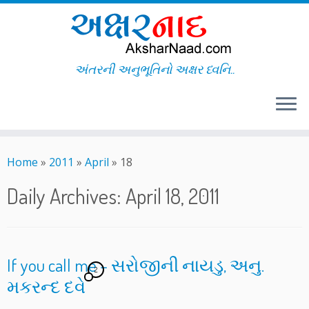
અંતરની અનુભૂતિનો અક્ષર ધ્વનિ..
Skip
to
Home
»
2011
»
April
»
18
content
Daily Archives:
April 18, 2011
If you call me – સરોજીની નાયડુ, અનુ.
2
મકરન્દ દવે