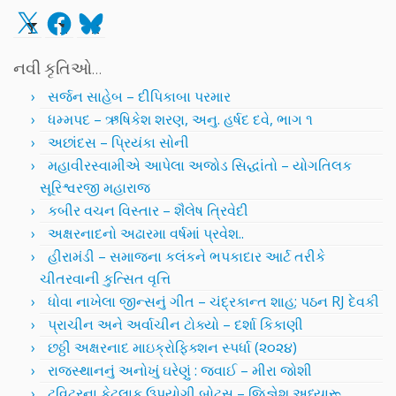
X
Facebook
Bluesky
નવી કૃતિઓ…
સર્જન સાહેબ – દીપિકાબા પરમાર
ધમ્મપદ – ઋષિકેશ શરણ, અનુ. હર્ષદ દવે, ભાગ ૧
અછાંદસ – પ્રિયંકા સોની
મહાવીરસ્વામીએ આપેલા અજોડ સિદ્ધાંતો – યોગતિલક
સૂરિશ્વરજી મહારાજ
કબીર વચન વિસ્તાર – શૈલેષ ત્રિવેદી
અક્ષરનાદનો અઢારમા વર્ષમાં પ્રવેશ..
હીરામંડી – સમાજના કલંકને ભપકાદાર આર્ટ તરીકે
ચીતરવાની કુત્સિત વૃત્તિ
ધોવા નાખેલા જીન્સનું ગીત – ચંદ્રકાન્ત શાહ; પઠન RJ દેવકી
પ્રાચીન અને અર્વાચીન ટોક્યો – દર્શા કિકાણી
છઠ્ઠી અક્ષરનાદ માઇક્રોફિક્શન સ્પર્ધા (૨૦૨૪)
રાજસ્થાનનું અનોખું ઘરેણું : જવાઈ – મીરા જોશી
ટ્વિટરના કેટલાક ઉપયોગી બોટ્સ – જિજ્ઞેશ અધ્યારૂ