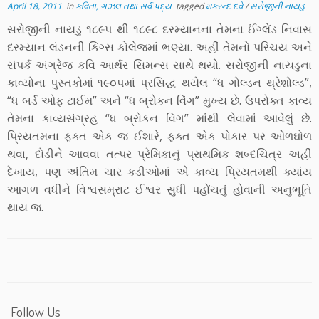
April 18, 2011
in
કવિતા, ગઝલ તથા સર્વ પદ્ય
tagged
મકરન્દ દવે
/
સરોજીની નાયડુ
સરોજીની નાયડુ ૧૮૯૫ થી ૧૮૯૮ દરમ્યાનના તેમના ઈંગ્લેંડ નિવાસ
દરમ્યાન લંડનની કિંગ્સ કોલેજમાં ભણ્યા. અહીં તેમનો પરિચય અને
સંપર્ક અંગ્રેજ કવિ આર્થર સિમન્સ સાથે થયો. સરોજીની નાયડુના
કાવ્યોના પુસ્તકોમાં ૧૯૦૫માં પ્રસિદ્ધ થયેલ “ધ ગોલ્ડન થ્રેશોલ્ડ”,
“ધ બર્ડ ઓફ ટાઈમ” અને “ધ બ્રોકન વિંગ” મુખ્ય છે. ઉપરોક્ત કાવ્ય
તેમના કાવ્યસંગ્રહ “ધ બ્રોકન વિંગ” માંથી લેવામાં આવેલું છે.
પ્રિયતમના ફક્ત એક જ ઈશારે, ફક્ત એક પોકાર પર ઓળઘોળ
થવા, દોડીને આવવા તત્પર પ્રેમિકાનું પ્રાથમિક શબ્દચિત્ર અહીં
દેખાય, પણ અંતિમ ચાર કડીઓમાં એ કાવ્ય પ્રિયતમથી ક્યાંય
આગળ વધીને વિશ્વસમ્રાટ ઈશ્વર સુધી પહોંચતું હોવાની અનુભૂતિ
થાય જ.
Follow Us