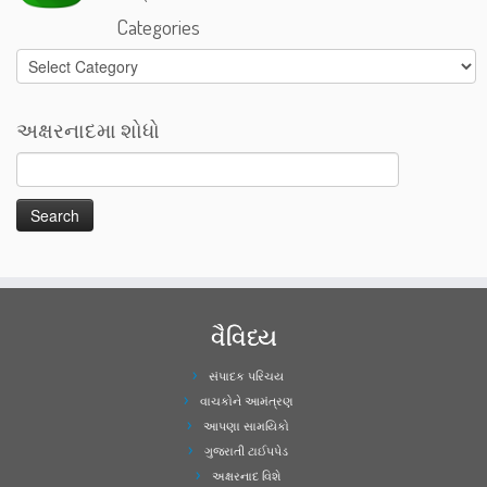
Categories
Categories
અક્ષરનાદમા શોધો
વૈવિધ્ય
સંપાદક પરિચય
વાચકોને આમંત્રણ
આપણા સામયિકો
ગુજરાતી ટાઈપપેડ
અક્ષરનાદ વિશે