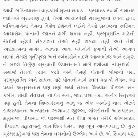
આવી ભક્તિધારાના વાહકોમાં મુખ્ય સાધક – પ્રચારક સ્વામી રામાનંદ
જાતિએ બ્રાહ્મણ હતાં, તેઓ આચારપંથી રામાનુજના દળના હતા.
ભક્તિમાર્ગના તેમના વિશેષ દર્શનને લઈને તેઓ સમાજના રૂઢિગત
આચારોમાં પોતાની જાતને ઢાળી શક્યા નહીં, પ્રભુપ્રાપ્તિ માટેની
રીતોમાં રહેલી સંકડાશને તેઓ સહી શક્યા નહીં અને તેથી
અધ્યાત્મના માર્ગમાં આવતા આવા બંધનોને ફગાવી તેઓ આગળ
વધ્યાં, તેમણે મૂર્તીપૂજા અને કર્મકાંડોને બદલે આત્મખોજ અને સગુણ
ને બદલે નિર્ગુણ બ્રહ્મની ઉપાસનાનો માર્ગ દર્શાવ્યો. સંપ્રદાયે –
સમાજે તેમનો ત્યાગ કર્યો અને તેમણે પોતાની ખોજનો પથ,
પ્રભુપ્રાપ્તિ અને સાધના માટે પોતાનો માર્ગ સ્વયં કંડાર્યો. તેમના આ
પથને અનુસરનારા પણ ઘણાં થયાં, તેમના શિષ્યોમાં પીંજારા સંત
કબીર, મોચી રવિદાસ, નાપિત સેના, જાટ ધન્ના તથા અનેક સ્ત્રિઓ
પણ હતી. તેમના શિષ્યમંડળનું આવું જ એક અનોખું નામ એટલે
રાજસ્થાનના અત્યારના ઝાલાવાડ જીલ્લા, ગાંગરોનની આસપાસના
મહારાજા પીપારાવ જે પાછળથી સંત પીપા ભગત તરીકે ઓળખાયા.
પીપારાવ મહારાજનું નામ શિખ ધર્મમાં પણ ખૂબ આગળપડતું છે. ગુરુ
ગ્રંથસાહેબમાં પણ તેમના વચનોનો ઉલ્લેખ આવે છે. એ સિવાય પણ