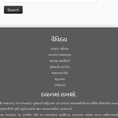
વૈવિધ્ય
સંપાદક પરિચય
વાચકોને આમંત્રણ
આપણા સામયિકો
ગુજરાતી ટાઈપપેડ
અક્ષરનાદ વિશે
સહાયતા
કોપીરાઈટ
ધ્યાનમાં રાખશો..
© અક્ષરનાદ.કોમ વેબસાઈટ ગુજરાતી સાહિત્યને ઈન્ટરનેટના માધ્યમથી વિશ્વના વિવિધ વિભાગોમાં વસતા
ગુજરાતીઓ સુધી પહોંચાડવાનો તદ્દન અવ્યાવસાયિક પ્રયાસ છે.
આ વેબસાઈટ પર સંકલિત બધી જ રચનાઓના સર્વાધિકાર રચનાકાર અથવા અન્ય અધિકારધારી