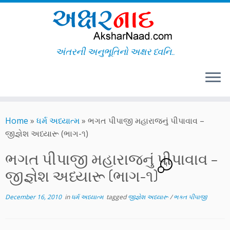
અંતરની અનુભૂતિનો અક્ષર ધ્વનિ..
Skip
to
Home
»
ધર્મ અધ્યાત્મ
»
ભગત પીપાજી મહારાજનું પીપાવાવ –
content
જીજ્ઞેશ અધ્યારૂ (ભાગ-૧)
ભગત પીપાજી મહારાજનું પીપાવાવ –
1
જીજ્ઞેશ અધ્યારૂ (ભાગ-૧)
December 16, 2010
in
ધર્મ અધ્યાત્મ
tagged
જીજ્ઞેશ અધ્યારૂ
/
ભક્ત પીપાજી