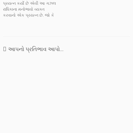
પૂર્વાશ્રમમાં મહારાજ પીપારાવ
પ્રયત્ન કર્યો છે એવી આ ગઝલ
હતાં. સ્વામી રામાનંદના આશ્રયે…
રાધિકાના મનોભાવો વ્યક્ત
કરવાનો એક પ્રયત્ન છે. જો કે
અહીં રદીફ અને કાફિયાની
અપાર છૂટછાટ લીધી હોઈ દોષ
લાગી શકવાની શક્યતાને લીધે
ગઝલ કહેવી ઉચિત છે-નથી તે
અલગ વિષય છે, માટે ફક્ત પદ્ય
આપનો પ્રતિભાવ આપો....
કહીશું. રાધાના કા'ન પ્રત્યેના…