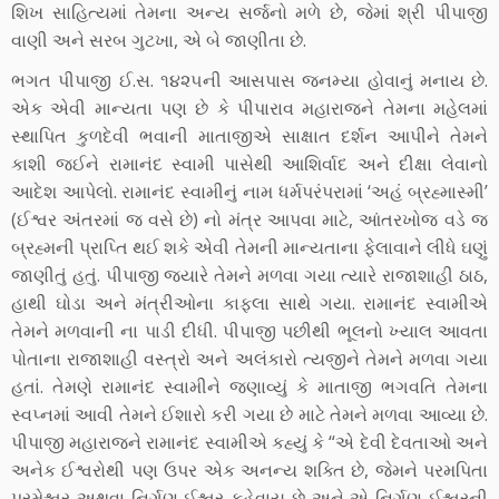
શિખ સાહિત્યમાં તેમના અન્ય સર્જનો મળે છે, જેમાં શ્રી પીપાજી
વાણી અને સરબ ગુટખા, એ બે જાણીતા છે.
ભગત પીપાજી ઈ.સ. ૧૪૨૫ની આસપાસ જનમ્યા હોવાનું મનાય છે.
એક એવી માન્યતા પણ છે કે પીપારાવ મહારાજને તેમના મહેલમાં
સ્થાપિત કુળદેવી ભવાની માતાજીએ સાક્ષાત દર્શન આપીને તેમને
કાશી જઈને રામાનંદ સ્વામી પાસેથી આશિર્વાદ અને દીક્ષા લેવાનો
આદેશ આપેલો. રામાનંદ સ્વામીનું નામ ધર્મપરંપરામાં ‘અહં બ્રહ્માસ્મી’
(ઈશ્વર અંતરમાં જ વસે છે) નો મંત્ર આપવા માટે, આંતરખોજ વડે જ
બ્રહ્મની પ્રાપ્તિ થઈ શકે એવી તેમની માન્યતાના ફેલાવાને લીધે ઘણું
જાણીતું હતું. પીપાજી જ્યારે તેમને મળવા ગયા ત્યારે રાજાશાહી ઠાઠ,
હાથી ઘોડા અને મંત્રીઓના કાફલા સાથે ગયા. રામાનંદ સ્વામીએ
તેમને મળવાની ના પાડી દીધી. પીપાજી પછીથી ભૂલનો ખ્યાલ આવતા
પોતાના રાજાશાહી વસ્ત્રો અને અલંકારો ત્યજીને તેમને મળવા ગયા
હતાં. તેમણે રામાનંદ સ્વામીને જણાવ્યું કે માતાજી ભગવતિ તેમના
સ્વપ્નમાં આવી તેમને ઈશારો કરી ગયા છે માટે તેમને મળવા આવ્યા છે.
પીપાજી મહારાજને રામાનંદ સ્વામીએ કહ્યું કે “એ દેવી દેવતાઓ અને
અનેક ઈશ્વરોથી પણ ઉપર એક અનન્ય શક્તિ છે, જેમને પરમપિતા
પરમેશ્વર અથવા નિર્ગુણ ઈશ્વર કહેવાય છે અને એ નિર્ગુણ ઈશ્વરની