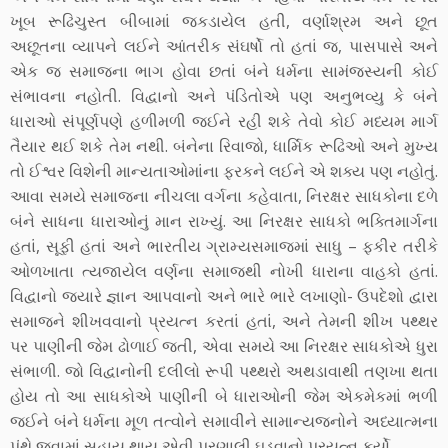
ખૂબ રૂઢિચુસ્ત બીબામાં જકડાયેલ હતી, વર્ણાશ્રમ અને છૂત
અછૂતના વ્યાપને લઈને આંતરીક સંઘર્ષો તો હતાં જ, પાસપાસે અને
એક જ સમાજના ભાગ હોવા છતાં બંને ધર્મના સામંજસ્યની કોઈ
સંભાવના નહોતી. વિદ્વાનો અને પંડિતોએ પણ અનુભવ્યુ કે બંને
ધારાઓ સંપૂર્ણપણે હળીમળી જઈને રહી શકે તેવો કોઈ મધ્યમ માર્ગ
તૈયાર થઈ શકે તેમ નથી. બંનેના રિવાજો, ધાર્મિક રૂઢિઓ અને મુખ્ય
તો ઈશ્વર વિશેની માન્યતાઓમાંના ફરકને લઈને એ શક્ય પણ નહોતું.
આવા સમયે સમાજના નીચલા વર્ગના કહેવાતા, નિરક્ષર સાધકોના દળે
બંને સાધના ધારાઓનું માન રાખ્યું. આ નિરક્ષર સાધકો ભક્તિમાર્ગના
હતાં, સૂફી હતાં અને ભારતીય ગ્રામ્યસમાજમાં સાધુ – ફકીર તરીકે
ઓળખાતા ત્યજાયેલ વર્ણના સમાજથી નોખી ધારાના વાહકો હતાં.
વિદ્વાનો જ્યારે જ્ઞાન આપવાનો અને ભારે ભારે લખાણો- ઉપદેશો દ્વારા
સમાજને શીખવવાનો પ્રયત્ન કરતાં હતાં, અને તેમની શીખ પથ્થર
પર પાણીની જેમ ઢોળાઈ જતી, એવા સમયે આ નિરક્ષર સાધકોએ ધુરા
સંભાળી. જો વિદ્વાનોની દલીલો રૂપી પથ્થરો અથડાવાથી તણખા થતા
હોય તો આ સાધકોએ પાણીની બે ધારાઓની જેમ એકમેકમાં ભળી
જઈને બંને ધર્મના મૂળ તત્વોને સમાવીને સામાન્યજનોને અધ્યાત્મના
પંથે જવામાં સહાય થાય એવી પ્રણાલી ઘડવાનો પ્રયત્ન કર્યો.