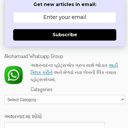
Get new articles in email:
Subscribe
Aksharnaad Whatsapp Group
અક્ષરનાદના વ્હોટ્સએપ ગ્રુપ સાથે જોડાવ
અહીં
ક્લિક કરીને
અને મેળવો નવા લેખની લિંક તમારા
વ્હોટ્સએપમાં.
Categories
Categories
અક્ષરનાદમા શોધો