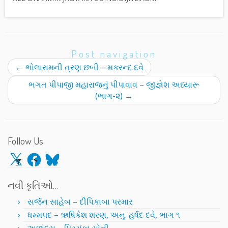
Post navigation
←
ભોલારામની ત્રણ છબી – મકરન્દ દવે
ભગત પીપાજી મહારાજનું પીપાવાવ – જીજ્ઞેશ અધ્યારૂ
(ભાગ-૨)
→
Follow Us
X
Facebook
Bluesky
નવી કૃતિઓ…
સર્જન સાહેબ – દીપિકાબા પરમાર
ધમ્મપદ – ઋષિકેશ શરણ, અનુ. હર્ષદ દવે, ભાગ ૧