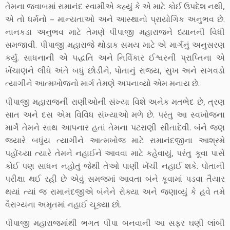
તેમના જવાબમાં રામાનંદ સ્વામીએ કહ્યું કે એ માટે કોઈ ઉપદેશ નથી,
એ તો ધર્મનો – માન્યતાઓ અને આસ્થાનો પ્રાયોગિક અનુભવ છે.
નાનકડા અનુભવ માટે તેમણે પીપાજી મહારાજને ધ્યાનની વિધી
સમજાવી. પીપાજી મહારાજે થોડાક સમય માટે એ માર્ગનું અનુસરણ
કર્યું. સાધનાની એ પદ્ધતિ અને નિર્વિકાર ઈશ્વરની પ્રાપ્તિના એ
ખેંચાણને લીધે અંતે બધું છોડીને, પોતાનું રાજ્ય, સુખ અને સગવડો
ત્યાગીને આત્મખોજનો માર્ગ તેમણે અપનાવ્યો એમ મનાય છે.
પીપાજી મહારાજની રાણીઓની સંખ્યા વિશે અનેક મતભેદ છે, ત્રણ
સાત અને દસ એમ વિવિધ સંખ્યાઓ મળે છે. પરંતુ આ સ્વખોજના
માર્ગે તેમને સાથ આપનાર હતાં તેમના પટરાણી સીતાદેવી. બંને જણ
જ્યારે બધુંય ત્યાગીને આત્મખોજ માટે રામાનંદજીના આશ્રમે
પહોંચ્યા ત્યારે તેમને નહાઈને આવવા માટે કહેવાયું, પરંતુ કૂવા પાસે
કોઈ પણ સાધન નહોતું જેથી તેઓ પાણી ખેંચી નહાઈ શકે. પોતાની
પરીક્ષા થઈ રહી છે એવું સમજમાં આવતા બંને કૂવામાં પડવા તૈયાર
થયાં ત્યાં જ રામાનંદજીએ બંનેને રોક્યા અને જણાવ્યું કે હવે તમે
વૈરાગ્યના અમૃતમાં નહાઈ ચૂક્યા છો.
પીપાજી મહારાજમાંથી ભગત પીપા બનવાની આ સફર ઘણી લાંબી