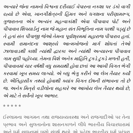
અત્યારે જેના નામનો વિશ્વના દરીયાઈ વેપારના નકશા પર ડંકો વાગી
રહ્યો છે એવા, ખાનગીક્ષેત્રની હિંમત અને ધગશના પરીણામરૂપ,
ગુજરાતના એક અત્યંત મહત્વાકાંક્ષી એવા પીપાવાવ પોર્ટ અને
પીપાવાવ શિપયાર્ડનું નામ જે મહાન સંત વિભૂતિના નામ પરથી પડ્યું છે
તે હતાં સંત પીપાજી જેઓ તેમના પૂર્વાશ્રમમાં મહારાજ પીપારાવ હતાં.
સ્વામી રામાનંદના આશ્રયે આત્મખોજનો માર્ગ શોધતાં તેઓ
ઝાલાવાડથી કાશી ત્યાંથી દ્વારકા અને ત્યાંથી અત્યારના પીપાવાવ
ગામ સુધી પહોંચ્યા. તેમના વિશે અનેક માહિતિ ટુકડે ટુકડે મળતી હતી,
પીપાવાવમાં ચાર વર્ષથી વધુ સમયથી હોવા છતાં આ આખી વિગત ભેગી
કરવામાં ખૂબ સમય લાગ્યો. એ બધુ ભેગુ કરીને આ લેખ તૈયાર કર્યો
છે. ઐતિહાસીક તથ્યો હોવાથી ક્યાંક વિગત દોષની સંભાવના તો છે
જ. અનેક મિત્રો વડીલોના સહકારે આ આખોય લેખ તૈયાર થયો છે,
એ માટે તે સર્વેનો ખૂબ આભાર.
* * * * *
ઈસ્લામના આગમન તથા રાજ્યવ્યવસ્થા અને રાજગાદીઓ પર તેના
પ્રભાવ અને સુલતાનોના શાસનકાળને લીધે ભારતીય વિચારધારામાં
અને ધર્મ સાધનામાં ઘણો સંઘર્ષ થયો. એ પહેલા ભારતીય ધર્મ પરંપરા