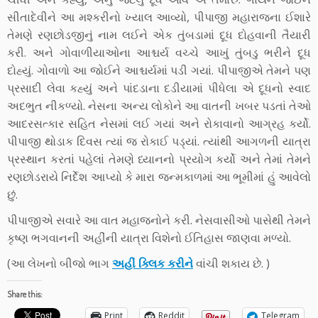
સીતાદેવીને આ મશ્કરીનો ખ્યાલ આવ્યો, પીપાજી મહારાજના ઈશારે
તેમણે રણછોડજીનું નામ લઈને એક તુંબડામાં દૂધ દોહવાની તૈયારી
કરી. અને ગોવાળીયાઓના આશ્ચર્ય વચ્ચે આખું તુંબડુ ભરીને દૂધ
દોહ્યું. ગોવાળો આ જોઈને આશ્ચર્યમાં પડી ગયાં. પીપાજીએ તેમને પણ
પ્રસાદી લેવા કહ્યું અને પાંદડાના દડીયામાં પીધેલા એ દૂધનો સ્વાદ
અદભુત નીકળ્યો. નેસના અન્ય લોકોને આ વાતની ખબર પડતાં તેઓ
આદરસત્કાર સહિત નેસમાં લઈ ગયાં અને રોકાવાનો આગ્રહ કર્યો.
પીપાજી થોડાક દિવસ ત્યાં જ રોકાઈ પડ્યાં. ત્યાંથી આગળની યાત્રા
પ્રસ્થાન કરતાં પહેલાં તેમણે ધ્યાનનો પ્રયોગ કર્યો અને તેમાં તેમને
રણછોડરાયે નિર્દેશ આપ્યો કે મારા જન્મકાળમાં આ ભૂમીમાં હું આવેલો
છું.
પીપાજીએ સવારે આ વાત મહાજનોને કરી. નેસવાસીઓ પાસેથી તેમને
કૃષ્ણ ભગવાનની અહીંની યાત્રા વિશેનો ઈતિહાસ જાણવા મળ્યો.
(આ લેખનો બીજો ભાગ
અહીં ક્લિક કરીને
વાંચી શકાય છે. )
Share this:
Print
Reddit
Telegram