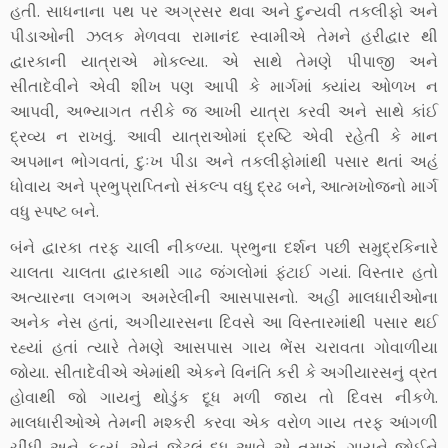
હતી. સાધનાના પથ પર અગ્રસર થવા અને દુન્યવી તકલીફો અને
પીડાઓની ઝલક મેળવવા રામાનંદ સ્વામીએ તેમને હરીદ્વાર થી
દ્વારકાની યાત્રાએ મોકલ્યા. એ સાથે તેમણે પીપાજી અને
સીતાદેવીને એવી શીખ પણ આપી કે માર્ગમાં ક્યાંય ઓળખ ન
આપવી, અભ્યાગત તરીકે જ આખી યાત્રા કરવી અને સાથે કાંઈ
દ્રવ્ય ન રાખવું. આવી યાત્રાઓમાં દ્રષ્ટિ એવી રહેતી કે માન
અપમાન ભોગવતાં, દુઃખ પીડા અને તકલીફોમાંથી પસાર થતાં અહં
ધોવાય અને પ્રભુપ્રાપ્તિનો સંકલ્પ વધુ દ્રઢ બને, આત્મખોજનો માર્ગ
વધુ સ્પષ્ટ બને.
બંને દ્વારકા તરફ ચાલી નીકળ્યા. પ્રભુના દર્શન પછી સમુદ્રકિનારે
ચાલતા ચાલતા દ્વારકાથી ગાઢ જંગલોમાં ફંટાઈ ગયાં. વિસ્તાર હતો
અત્યારના લગભગ અમરેલીની આસપાસનો. અહીં માલધારીઓના
અનેક નેસ હતાં, અગીયારસના દિવસે આ વિસ્તારમાંથી પસાર થઈ
રહ્યાં હતાં ત્યારે તેમણે આસપાસ ગાય ભેંસ ચરાવતા ગોવાળીયા
જોયા. સીતાદેવીએ એમાંથી એકને વિનંતિ કરી કે અગીયારસનું વ્રત
હોવાથી જો ગાયનું થોડુંક દૂધ મળી જાય તો દિવસ નીકળે.
માલધારીઓએ તેમની મશ્કરી કરવા એક વરોળ ગાય તરફ આંગળી
ચીંધી અને કહ્યું, એનું જેટલું દૂધ આવે એ તમારું. ગાયને જોઈને