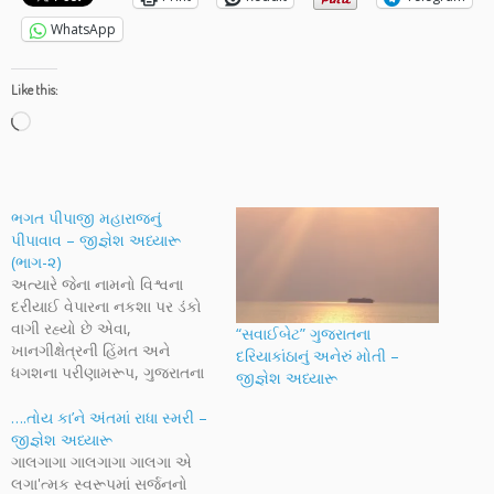
WhatsApp
Like this:
Loading…
ભગત પીપાજી મહારાજનું
પીપાવાવ – જીજ્ઞેશ અધ્યારૂ
(ભાગ-૨)
અત્યારે જેના નામનો વિશ્વના
દરીયાઈ વેપારના નકશા પર ડંકો
વાગી રહ્યો છે એવા,
“સવાઈબેટ” ગુજરાતના
ખાનગીક્ષેત્રની હિંમત અને
દરિયાકાંઠાનું અનેરું મોતી –
ધગશના પરીણામરૂપ, ગુજરાતના
જીજ્ઞેશ અધ્યારૂ
એક અત્યંત મહત્વાકાંક્ષી એવા
પીપાવાવ પોર્ટ અને પીપાવાવ
….તોય કા’ને અંતમાં રાધા સ્મરી –
શિપયાર્ડનું નામ જે મહાન સંત
જીજ્ઞેશ અધ્યારૂ
વિભૂતિના નામ પરથી પડ્યું છે તે
ગાલગાગા ગાલગાગા ગાલગા એ
હતાં સંત પીપાજી જેઓ તેમના
લગા'ત્મક સ્વરૂપમાં સર્જનનો