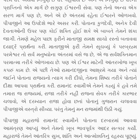
પ્રાપ્તિનો એક માર્ગ છે સગુણ ઈશ્વરની સેવા. પણ તેનો અન્ય એક
સરળ માર્ગ પણ છે, અને એ છે અંતરમાં રહેતા ઈશ્વરને ઓળખવો.
પીપાજીને આ ઉપદેશે ભારે અસર કરી. પોતાના કુળદેવી, અનેક દેવી
દેવતાઓની ઉપર પણ કોઈ શક્તિ હોઈ શકે એ બાબતે તેમને શંકા
જાગી. તેમણે મહેલ પાછા ફરીને માતાજી સમક્ષ સાચો રસ્તો બતાવવા
દયાર્દ્ર પ્રાર્થના કરી. માતાજીએ ફરી તેમને સૂચવ્યું કે પરબ્રહ્મ
પરમેશ્વર તો સર્વ મનુષ્યોના અંતરમાં વસે જ છે, એ જ સર્વશક્તિમાન
પરમાત્મા તરીકે ઓળખાય છે. પણ એ ઈશ્વર માટેની આંતરખોજ ખૂબ
કપરું કામ છે. એ પછી તેઓ રામાનંદજીના આશ્રમે ગયા અને ત્યાં
જઈને પોતાના રાજ્યનો ત્યાગ કરી દીધો, તેમના શિષ્ય તરીકે પોતાને
દીક્ષા આપવા પ્રાર્થના કરી. રામાનંદ સ્વામીએ તેમને કહ્યું કે હવે તમે
તમારા જ રાજ્યમાં, રાજા તરીકે નહીં રાજના સેવક તરીકે કારભાર
ચલાવો, એ દરમ્યાન રાજા હોવા છતાં પોતાનું ગુજરાન ચલાવવા
પીપાજીએ વસ્ત્રો સીવ્યા. પરંતુ તેમનું મન રાજમાંથી ઉઠી ગયું.
પીપાજી મહારાજે રામાનંદ સ્વામીને પોતાના દરબારમાં આવવા
આમંત્રણ આપ્યું અને તેમનો ખૂબ ભાવપૂર્વક આદર સત્કાર કર્યો.
મહારાજે તેમને આંતરિક સુખ, શાંતિ અને આત્મોન્નતિનું રહસ્ય પૂછ્યું.