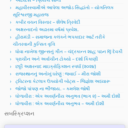
અછાંદસ – પ્રિયંકા સોની
મહાવીરસ્વામીએ આપેલા અજોડ સિદ્ધાંતો – યોગતિલક
સૂરિશ્વરજી મહારાજ
કબીર વચન વિસ્તાર – શૈલેષ ત્રિવેદી
અક્ષરનાદનો અઢારમા વર્ષમાં પ્રવેશ..
હીરામંડી – સમાજના કલંકને ભપકાદાર આર્ટ તરીકે
ચીતરવાની કુત્સિત વૃત્તિ
ધોવા નાખેલા જીન્સનું ગીત – ચંદ્રકાન્ત શાહ; પઠન RJ દેવકી
પ્રાચીન અને અર્વાચીન ટોક્યો – દર્શા કિકાણી
છઠ્ઠી અક્ષરનાદ માઇક્રોફિક્શન સ્પર્ધા (૨૦૨૪)
રાજસ્થાનનું અનોખું ઘરેણું : જવાઈ – મીરા જોશી
ટ્વિટરના કેટલાક ઉપયોગી બોટ્સ – જિજ્ઞેશ અધ્યારૂ
જોજો પાંપણ ના ભીંજાય.. – કમલેશ જોષી
ધોળાવીરા : એક અવર્ણનીય અનુભવ (ભાગ ૨) – અમી દોશી
ધોળાવીરા : એક અવર્ણનીય અનુભવ – અમી દોશી
સબસ્ક્રિપ્શન