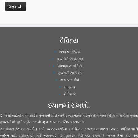
વૈવિધ્ય
સંપાદક પરિચય
વાચકોને આમંત્રણ
આપણા સામયિકો
ગુજરાતી ટાઈપપેડ
અક્ષરનાદ વિશે
સહાયતા
કોપીરાઈટ
ધ્યાનમાં રાખશો..
© અક્ષરનાદ.કોમ વેબસાઈટ ગુજરાતી સાહિત્યને ઈન્ટરનેટના માધ્યમથી વિશ્વના વિવિધ વિભાગોમાં વસતા
ગુજરાતીઓ સુધી પહોંચાડવાનો તદ્દન અવ્યાવસાયિક પ્રયાસ છે.
આ વેબસાઈટ પર સંકલિત બધી જ રચનાઓના સર્વાધિકાર રચનાકાર અથવા અન્ય અધિકારધારી
વ્યક્તિ પાસે સુરક્ષિત છે. માટે અક્ષરનાદ પર પ્રસિધ્ધ કોઈ પણ રચના કે અન્ય લેખો કોઈ પણ