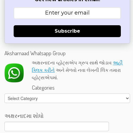
Subscribe
Aksharnaad Whatsapp Group
અક્ષરનાદના વ્હોટ્સએપ ગ્રુપ સાથે જોડાવ
અહીં
ક્લિક કરીને
અને મેળવો નવા લેખની લિંક તમારા
વ્હોટ્સએપમાં.
Categories
Categories
અક્ષરનાદમા શોધો