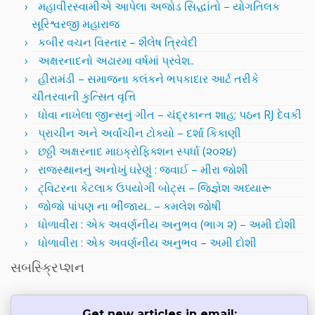
મહાવીરસ્વામીએ આપેલા અજોડ સિદ્ધાંતો – યોગતિલક
સૂરિશ્વરજી મહારાજ
કબીર વચન વિસ્તાર – શૈલેષ ત્રિવેદી
અક્ષરનાદનો અઢારમા વર્ષમાં પ્રવેશ..
હીરામંડી – સમાજના કલંકને ભપકાદાર આર્ટ તરીકે
ચીતરવાની કુત્સિત વૃત્તિ
ધોવા નાખેલા જીન્સનું ગીત – ચંદ્રકાન્ત શાહ; પઠન RJ દેવકી
પ્રાચીન અને અર્વાચીન ટોક્યો – દર્શા કિકાણી
છઠ્ઠી અક્ષરનાદ માઇક્રોફિક્શન સ્પર્ધા (૨૦૨૪)
રાજસ્થાનનું અનોખું ઘરેણું : જવાઈ – મીરા જોશી
ટ્વિટરના કેટલાક ઉપયોગી બોટ્સ – જિજ્ઞેશ અધ્યારૂ
જોજો પાંપણ ના ભીંજાય.. – કમલેશ જોષી
ધોળાવીરા : એક અવર્ણનીય અનુભવ (ભાગ ૨) – અમી દોશી
ધોળાવીરા : એક અવર્ણનીય અનુભવ – અમી દોશી
સબસ્ક્રિપ્શન
Get new articles in email: