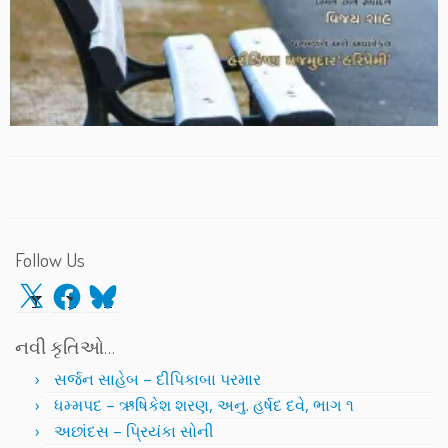
Follow Us
X
Facebook
Bluesky
નવી કૃતિઓ…
સર્જન સાહેબ – દીપિકાબા પરમાર
ધમ્મપદ – ઋષિકેશ શરણ, અનુ. હર્ષદ દવે, ભાગ ૧
અછાંદસ – પ્રિયંકા સોની