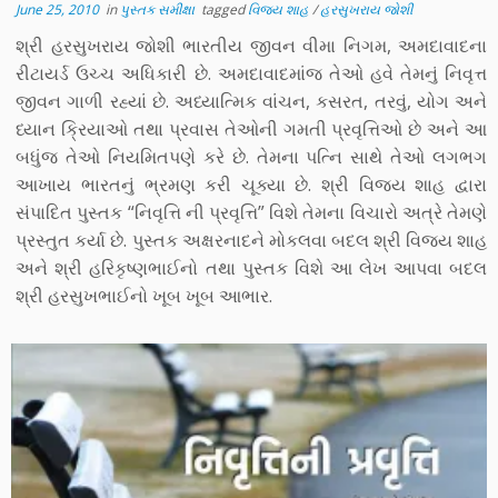
June 25, 2010
in
પુસ્તક સમીક્ષા
tagged
વિજય શાહ
/
હરસુખરાય જોશી
શ્રી હરસુખરાય જોશી ભારતીય જીવન વીમા નિગમ, અમદાવાદના
રીટાયર્ડ ઉચ્ચ અધિકારી છે. અમદાવાદમાંજ તેઓ હવે તેમનું નિવૃત્ત
જીવન ગાળી રહ્યાં છે. અધ્યાત્મિક વાંચન, કસરત, તરવું, યોગ અને
ધ્યાન ક્રિયાઓ તથા પ્રવાસ તેઓની ગમતી પ્રવૃત્તિઓ છે અને આ
બધુંજ તેઓ નિયમિતપણે કરે છે. તેમના પત્નિ સાથે તેઓ લગભગ
આખાય ભારતનું ભ્રમણ કરી ચૂક્યા છે. શ્રી વિજય શાહ દ્વારા
સંપાદિત પુસ્તક “નિવૃત્તિ ની પ્રવૃત્તિ” વિશે તેમના વિચારો અત્રે તેમણે
પ્રસ્તુત કર્યા છે. પુસ્તક અક્ષરનાદને મોકલવા બદલ શ્રી વિજય શાહ
અને શ્રી હરિકૃષ્ણભાઈનો તથા પુસ્તક વિશે આ લેખ આપવા બદલ
શ્રી હરસુખભાઈનો ખૂબ ખૂબ આભાર.