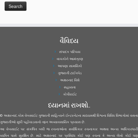
વૈવિધ્ય
સંપાદક પરિચય
વાચકોને આમંત્રણ
આપણા સામયિકો
ગુજરાતી ટાઈપપેડ
અક્ષરનાદ વિશે
સહાયતા
કોપીરાઈટ
ધ્યાનમાં રાખશો..
© અક્ષરનાદ.કોમ વેબસાઈટ ગુજરાતી સાહિત્યને ઈન્ટરનેટના માધ્યમથી વિશ્વના વિવિધ વિભાગોમાં વસતા
ગુજરાતીઓ સુધી પહોંચાડવાનો તદ્દન અવ્યાવસાયિક પ્રયાસ છે.
આ વેબસાઈટ પર સંકલિત બધી જ રચનાઓના સર્વાધિકાર રચનાકાર અથવા અન્ય અધિકારધારી
વ્યક્તિ પાસે સુરક્ષિત છે. માટે અક્ષરનાદ પર પ્રસિધ્ધ કોઈ પણ રચના કે અન્ય લેખો કોઈ પણ