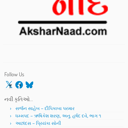
Follow Us
X
Facebook
Bluesky
નવી કૃતિઓ…
સર્જન સાહેબ – દીપિકાબા પરમાર
ધમ્મપદ – ઋષિકેશ શરણ, અનુ. હર્ષદ દવે, ભાગ ૧
અછાંદસ – પ્રિયંકા સોની