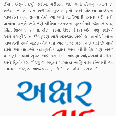
ઈસપ ઈસુની છઠ્ઠી સદીમાં ગ્રીસમાં થઈ ગયો હોવાનું મનાય છે,
ખરેખર તો તે એક ખરીદેલો ગુલામ હતો અને પોતાના માલિકના
બાળકોને ખુશ રાખવા તેણે આ બધી વાર્તાઓની રચના કરી હતી.
વાર્તાના પાત્રો રૂપે તેણે લીધેલા જંગલના પ્રાણીઓ જેવા કે વાઘ,
સિંહ, શિયાળ, કાગડો, રીંછ, હરણ, ઉંદર, દેડકો જેવા પશુ પક્ષીઓ
અને પ્રાણીઓના ઉદાહરણ સાથે સમજાવાયેલી આ વાર્તાઓ નાના
બાળકોની સાથે મોટેરાઓને પણ એટલી જ પ્રિય થઈ પડી છે. સાથે
સાથે આ વાર્તાઓ વ્યવહારીક જ્ઞાન અને નીતીબોધ પણ સરળ
પ્રવાહી ભાષામાં સુપેરે આપી જાય છે. આપણા સાહિત્યમાં પંચતંત્ર
અને હિતોપદેશ જેટલું જ મહત્વ પાશ્ચાત્ય સાહિત્યમાં ઈસપની આ
બોધકથાઓનું છે. આજે પ્રસ્તુત છે તેમાંની એક સરસ વાર્તા.