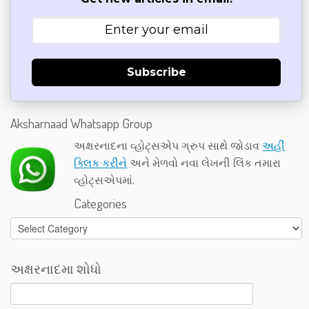
Subscribe
Aksharnaad Whatsapp Group
અક્ષરનાદના વ્હોટ્સએપ ગ્રુપ સાથે જોડાવ
અહીં
ક્લિક કરીને
અને મેળવો નવા લેખની લિંક તમારા
વ્હોટ્સએપમાં.
Categories
Categories
અક્ષરનાદમા શોધો