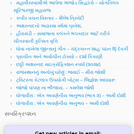
મહાવીરસ્વામીએ આપેલા અજોડ સિદ્ધાંતો – યોગતિલક
સૂરિશ્વરજી મહારાજ
કબીર વચન વિસ્તાર – શૈલેષ ત્રિવેદી
અક્ષરનાદનો અઢારમા વર્ષમાં પ્રવેશ..
હીરામંડી – સમાજના કલંકને ભપકાદાર આર્ટ તરીકે
ચીતરવાની કુત્સિત વૃત્તિ
ધોવા નાખેલા જીન્સનું ગીત – ચંદ્રકાન્ત શાહ; પઠન RJ દેવકી
પ્રાચીન અને અર્વાચીન ટોક્યો – દર્શા કિકાણી
છઠ્ઠી અક્ષરનાદ માઇક્રોફિક્શન સ્પર્ધા (૨૦૨૪)
રાજસ્થાનનું અનોખું ઘરેણું : જવાઈ – મીરા જોશી
ટ્વિટરના કેટલાક ઉપયોગી બોટ્સ – જિજ્ઞેશ અધ્યારૂ
જોજો પાંપણ ના ભીંજાય.. – કમલેશ જોષી
ધોળાવીરા : એક અવર્ણનીય અનુભવ (ભાગ ૨) – અમી દોશી
ધોળાવીરા : એક અવર્ણનીય અનુભવ – અમી દોશી
સબસ્ક્રિપ્શન
Get new articles in email: