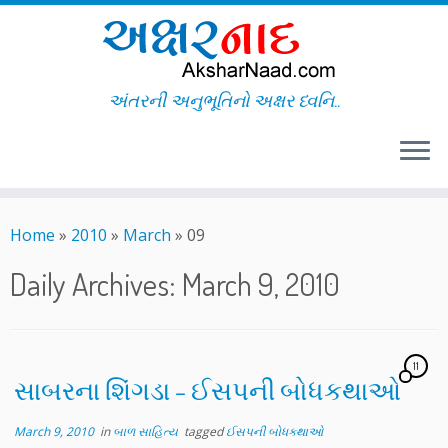
અંતરની અનુભૂતિનો અક્ષર ધ્વનિ..
Skip
to
Home
»
2010
»
March
»
09
content
Daily Archives:
March 9, 2010
11
સાબરના શિંગડા – ઈસપની બોધકથાઓ
March 9, 2010
in
બાળ સાહિત્ય
tagged
ઈસપની બોધકથાઓ