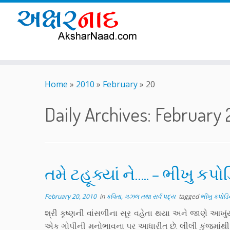
Skip
to
Home
»
2010
»
February
»
20
content
Daily Archives:
February 
તમે ટહૂક્યાં ને….. – ભીખુ કપો
February 20, 2010
in
કવિતા, ગઝલ તથા સર્વ પદ્ય
tagged
ભીખુ કપોડિ
શ્રી કૃષ્ણની વાંસળીના સૂર વહેતા થયા અને જાણે આખુ
એક ગોપીની મનોભાવના પર આધારીત છે. લીલી કુંજમાંથી 