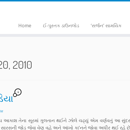
Home
ઈ-પુસ્તક ડાઉનલોડ
‘સર્જન’ સામયિક
20, 2010
4
ડિયા
યા
ંય આકાશ તેના સૂરમાં ગુલતાન થઈને ઝોલે ચઢ્યું એમ વર્ણવતું આ સું
સારસની જોડ જેવા વેણ વહે અને આંખો કા’નને જોવા અધીર થઈ રહે છે