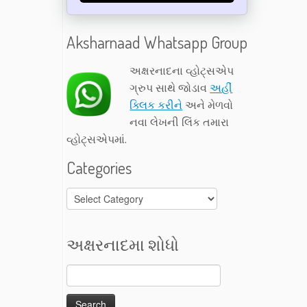
Aksharnaad Whatsapp Group
અક્ષરનાદના વ્હોટ્સએપ
ગ્રુપ સાથે જોડાવ
અહીં
ક્લિક કરીને
અને મેળવો
નવા લેખની લિંક તમારા
વ્હોટ્સએપમાં.
Categories
Categories
અક્ષરનાદમા શોધો