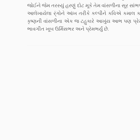
જોઈને જેમ તરસ્યું હરણું દોટ મૂકે તેમ વાંસળીના સૂર સાં
આલેખાયેલા ર્ંગોને આંખ તરીકે કલ્પીને કવિએ કમાલ 
કૃષ્ણની વાંસળીના એક જ ટહુકારે આખુંય આભ પણ પ્રેમભર્
ભાવગીત ખૂબ ઉર્મિસભર અને પ્રેમભર્યું છે.