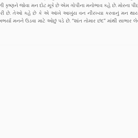
ભળી કૃષ્ણને જોવા મન દોટ મૂકે છે એમ ગોપીના મનોભાવ કહે છે. મોરના પીં
કરી છે. તેઓ કહે છે કે એ આંખે આખુંય વન નીરખ્યા કરવાનું મન થા
યા મનને ઉડવા માટે ઓછું પડે છે. “શાંત તોમાર છંદ” માંથી સાભાર લે