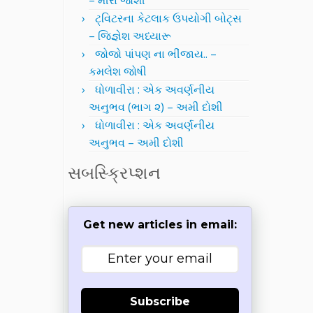
– મીરા જોશી
ટ્વિટરના કેટલાક ઉપયોગી બોટ્સ
– જિજ્ઞેશ અધ્યારૂ
જોજો પાંપણ ના ભીંજાય.. –
કમલેશ જોષી
ધોળાવીરા : એક અવર્ણનીય
અનુભવ (ભાગ ૨) – અમી દોશી
ધોળાવીરા : એક અવર્ણનીય
અનુભવ – અમી દોશી
સબસ્ક્રિપ્શન
Get new articles in email:
Subscribe