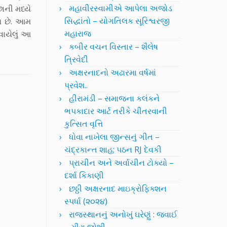
મહાવીરસ્વામીએ આપેલા અજોડ
છાની મધ્યે
સિદ્ધાંતો – યોગતિલક સૂરિશ્વરજી
ય છે. આમ
મહારાજ
વાયેલું આ
કબીર વચન વિસ્તાર – શૈલેષ
ત્રિવેદી
અક્ષરનાદનો અઢારમા વર્ષમાં
પ્રવેશ..
હીરામંડી – સમાજના કલંકને
ભપકાદાર આર્ટ તરીકે ચીતરવાની
કુત્સિત વૃત્તિ
ધોવા નાખેલા જીન્સનું ગીત –
ચંદ્રકાન્ત શાહ; પઠન RJ દેવકી
પ્રાચીન અને અર્વાચીન ટોક્યો –
દર્શા કિકાણી
છઠ્ઠી અક્ષરનાદ માઇક્રોફિક્શન
સ્પર્ધા (૨૦૨૪)
રાજસ્થાનનું અનોખું ઘરેણું : જવાઈ