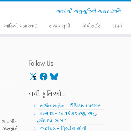
અંતરની અનુભૂતિનો અક્ષર ધ્વનિ..
ઑડિયો અક્ષરનાદ
સર્જક સૂચી
કોપીરાઈટ
સંપર્ક
Follow Us
X
Facebook
Bluesky
નવી કૃતિઓ…
સર્જન સાહેબ – દીપિકાબા પરમાર
ધમ્મપદ – ઋષિકેશ શરણ, અનુ.
હર્ષદ દવે, ભાગ ૧
દર ભાવગીત
અછાંદસ – પ્રિયંકા સોની
. ઝરણાંને