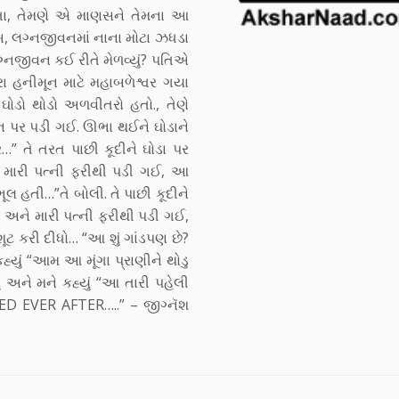
તા, તેમણે એ માણસને તેમના આ
ાહેબ, લગ્નજીવનમાં નાના મોટા ઝધડા
્નજીવન કઈ રીતે મેળવ્યું? પતિએ
ા હનીમૂન માટે મહાબળેશ્વર ગયા
નો ઘોડો થોડો અળવીતરો હતો., તેણે
ન પર પડી ગઈ. ઊભા થઈને ઘોડાને
 તે તરત પાછી કૂદીને ઘોડા પર
 મારી પત્ની ફરીથી પડી ગઈ, આ
ભૂલ હતી…”તે બોલી. તે પાછી કૂદીને
 અને મારી પત્ની ફરીથી પડી ગઈ,
 શૂટ કરી દીધો… “આ શું ગાંડપણ છે?
કહ્યું “આમ આ મૂંગા પ્રાણીને થોડુ
 અને મને કહ્યું “આ તારી પહેલી
D EVER AFTER…..” – જીગ્નૅશ