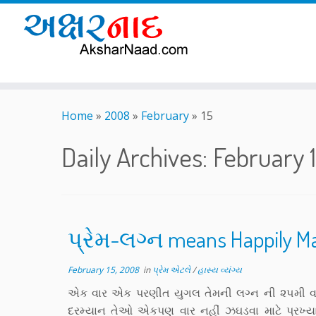
Skip
to
Home
»
2008
»
February
»
15
content
Daily Archives:
February 
પ્રેમ-લગ્ન means Happily Ma
February 15, 2008
in
પ્રેમ એટલે
/
હાસ્ય વ્યંગ્ય
એક વાર એક પરણીત યુગલ તેમની લગ્ન ની ૨૫મી વર્
દરમ્યાન તેઓ એકપણ વાર નહીં ઝઘડવા માટે પ્રખ્ય