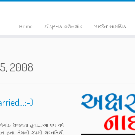
Home
ઈ-પુસ્તક ડાઉનલોડ
‘સર્જન’ સામયિક
15, 2008
rried…:-)
ષગાંઠ ઉજવતા હતા….આ ૨૫ વર્ષ
ાત હતા. તેમની ૨૫મી લગ્નતિથી