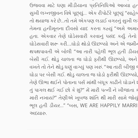
ઉજવવા માટે ધણા મીડીયાના પ્રતિનિધિઓ આવ્યા હ
સુખી લગ્નજીવન વિષે પૂછ્યું… એક રીપોર્ટરે પૂછ્યું “સ
તો થયાજ કરે છે…તો તમે એકપણ લડાઈ વગરનું સુખી લગ
તેમના હનીમૂનના દીવસો યાદ કરતા કહ્યું “અમે અમાર
હતા. એકવાર તેણે ઘોડેસવારી કરવાનું પસંદ કર્યું. તે
ઘોડેસવારી શરૂ કરી….ઘોડો થોડો ઊછળ્યો અને એ જમી
થપથપાવતી એ બોલી “આ તારી પહેલી ભૂલ હતી ડીયર…”
બેસી ગઈ. થોડુ ચાલતા જ ઘોડો ફરીથી ઊછળ્યો, અને
વખતે તો તેને થોડુ ધણું વાગ્યું પણ ખરું. “આ તારી બીજી 
ઘોડા પર બેસી ગઈ. થોડુ ચાલતા જ ઘોડો ફરીથી ઊછળ્યો,
તેણે ઊભા થઈને પોતાના પર્સ માંથી બંધૂક કાઢીને ઘોડાને
તું પાગલ થઈ ગઈ છો કે શું?” મેં મારી પત્ની ને ખીજાતા 
મારી નખાય?” તેણીએ ખૂબજ શાંતિ થી મારી સામે જોયું
ભૂલ હતી ડીયર…” “બસ, WE ARE HAPPILY MARRIE
અધ્યારુ.