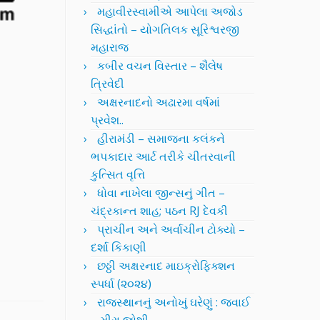
મહાવીરસ્વામીએ આપેલા અજોડ
સિદ્ધાંતો – યોગતિલક સૂરિશ્વરજી
મહારાજ
કબીર વચન વિસ્તાર – શૈલેષ
ત્રિવેદી
અક્ષરનાદનો અઢારમા વર્ષમાં
પ્રવેશ..
હીરામંડી – સમાજના કલંકને
ભપકાદાર આર્ટ તરીકે ચીતરવાની
કુત્સિત વૃત્તિ
ધોવા નાખેલા જીન્સનું ગીત –
ચંદ્રકાન્ત શાહ; પઠન RJ દેવકી
પ્રાચીન અને અર્વાચીન ટોક્યો –
દર્શા કિકાણી
છઠ્ઠી અક્ષરનાદ માઇક્રોફિક્શન
સ્પર્ધા (૨૦૨૪)
રાજસ્થાનનું અનોખું ઘરેણું : જવાઈ