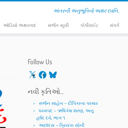
અંતરની અનુભૂતિનો અક્ષર ધ્વનિ..
ઑડિયો અક્ષરનાદ
સર્જક સૂચી
કોપીરાઈટ
સંપર્ક
Follow Us
X
Facebook
Bluesky
નવી કૃતિઓ…
સર્જન સાહેબ – દીપિકાબા પરમાર
ધમ્મપદ – ઋષિકેશ શરણ, અનુ.
હર્ષદ દવે, ભાગ ૧
અછાંદસ – પ્રિયંકા સોની