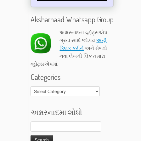
Aksharnaad Whatsapp Group
અક્ષરનાદના વ્હોટ્સએપ
ગ્રુપ સાથે જોડાવ
અહીં
ક્લિક કરીને
અને મેળવો
નવા લેખની લિંક તમારા
વ્હોટ્સએપમાં.
Categories
Categories
અક્ષરનાદમા શોધો