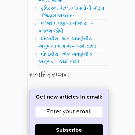
– મીરા જોશી
ટ્વિટરના કેટલાક ઉપયોગી બોટ્સ
– જિજ્ઞેશ અધ્યારૂ
જોજો પાંપણ ના ભીંજાય.. –
કમલેશ જોષી
ધોળાવીરા : એક અવર્ણનીય
અનુભવ (ભાગ ૨) – અમી દોશી
ધોળાવીરા : એક અવર્ણનીય
અનુભવ – અમી દોશી
સબસ્ક્રિપ્શન
Get new articles in email:
Subscribe