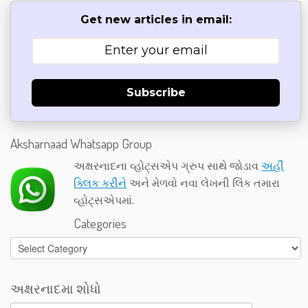
Get new articles in email:
Subscribe
Aksharnaad Whatsapp Group
અક્ષરનાદના વ્હોટ્સએપ ગ્રુપ સાથે જોડાવ
અહીં
ક્લિક કરીને
અને મેળવો નવા લેખની લિંક તમારા
વ્હોટ્સએપમાં.
Categories
Categories
અક્ષરનાદમા શોધો