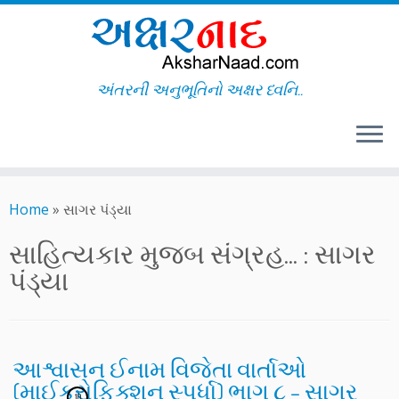
અંતરની અનુભૂતિનો અક્ષર ધ્વનિ..
Skip
to
Home
»
સાગર પંડ્યા
content
સાહિત્યકાર મુજબ સંગ્રહ... :
સાગર
પંડ્યા
આશ્વાસન ઈનામ વિજેતા વાર્તાઓ
(માઈક્રોફિક્શન સ્પર્ધા) ભાગ ૮ – સાગર
10