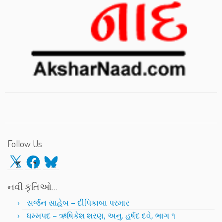
Follow Us
X
Facebook
Bluesky
નવી કૃતિઓ…
સર્જન સાહેબ – દીપિકાબા પરમાર
ધમ્મપદ – ઋષિકેશ શરણ, અનુ. હર્ષદ દવે, ભાગ ૧