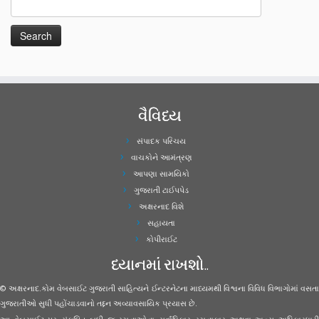
વૈવિધ્ય
સંપાદક પરિચય
વાચકોને આમંત્રણ
આપણા સામયિકો
ગુજરાતી ટાઈપપેડ
અક્ષરનાદ વિશે
સહાયતા
કોપીરાઈટ
ધ્યાનમાં રાખશો..
© અક્ષરનાદ.કોમ વેબસાઈટ ગુજરાતી સાહિત્યને ઈન્ટરનેટના માધ્યમથી વિશ્વના વિવિધ વિભાગોમાં વસતા
ગુજરાતીઓ સુધી પહોંચાડવાનો તદ્દન અવ્યાવસાયિક પ્રયાસ છે.