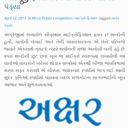
પંડ્યા
April 22, 2015
in
Micro Fiction Competition
/
માઈક્રો ફિક્શન
tagged
સાગર
પંડ્યા
અંગ્રેજીમાં લખાયેલ સૌપ્રથમ માઈક્રોફિક્શન ફક્ત છ શબ્દોની
હતી, વાર્તાની લંબાઈ અને તેની અસરકારકતા એ બંને પરિબળો
જ્યારે એકસાથે ત્રાટકે ત્યારે સર્જનની મજા અનોખી બની રહે છે.
૨૫૦ શબ્દોની છૂટ છતાં ખૂબ જ માઈક્રો સ્વરૂપમાં લખાયેલી આ
વાર્તાઓ વાચકોને ખરેખર થોડાક શબ્દોમાં એકથી બીજા ભાવવિશ્વમાં
સરસ સફર કરાવશે એ ચોક્કસ. અક્ષરનાદ સ્પર્ધામાં ભાગ લઈ આવી
સુંદર કૃતિઓ સ્પર્ધામાં પાઠવવા બદલ રાજકોટના સાગરભાઈનો ખૂબ
આભાર અને શુભકામનાઓ.