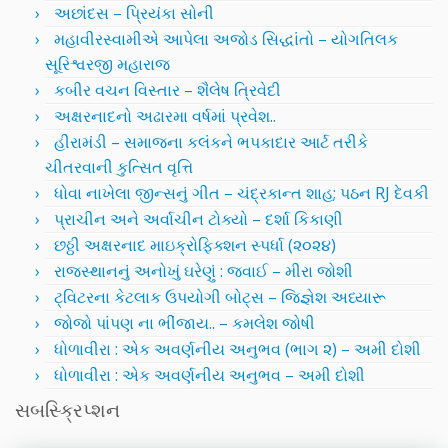
અછાંદસ – પ્રિયંકા સોની
મહાવીરસ્વામીએ આપેલા અજોડ સિદ્ધાંતો – યોગતિલક
સૂરિશ્વરજી મહારાજ
કબીર વચન વિસ્તાર – શૈલેષ ત્રિવેદી
અક્ષરનાદનો અઢારમા વર્ષમાં પ્રવેશ..
હીરામંડી – સમાજના કલંકને ભપકાદાર આર્ટ તરીકે
ચીતરવાની કુત્સિત વૃત્તિ
ધોવા નાખેલા જીન્સનું ગીત – ચંદ્રકાન્ત શાહ; પઠન RJ દેવકી
પ્રાચીન અને અર્વાચીન ટોક્યો – દર્શા કિકાણી
છઠ્ઠી અક્ષરનાદ માઇક્રોફિક્શન સ્પર્ધા (૨૦૨૪)
રાજસ્થાનનું અનોખું ઘરેણું : જવાઈ – મીરા જોશી
ટ્વિટરના કેટલાક ઉપયોગી બોટ્સ – જિજ્ઞેશ અધ્યારૂ
જોજો પાંપણ ના ભીંજાય.. – કમલેશ જોષી
ધોળાવીરા : એક અવર્ણનીય અનુભવ (ભાગ ૨) – અમી દોશી
ધોળાવીરા : એક અવર્ણનીય અનુભવ – અમી દોશી
સબસ્ક્રિપ્શન