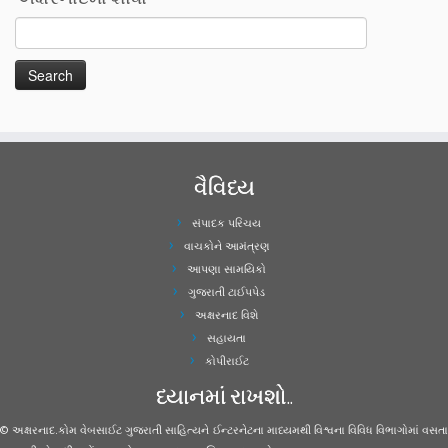
વૈવિધ્ય
સંપાદક પરિચય
વાચકોને આમંત્રણ
આપણા સામયિકો
ગુજરાતી ટાઈપપેડ
અક્ષરનાદ વિશે
સહાયતા
કોપીરાઈટ
ધ્યાનમાં રાખશો..
© અક્ષરનાદ.કોમ વેબસાઈટ ગુજરાતી સાહિત્યને ઈન્ટરનેટના માધ્યમથી વિશ્વના વિવિધ વિભાગોમાં વસતા