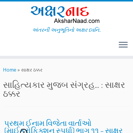
અંતરની અનુભૂતિનો અક્ષર ધ્વનિ..
Skip
to
Home
»
સાક્ષર ઠક્કર
content
સાહિત્યકાર મુજબ સંગ્રહ... :
સાક્ષર
ઠક્કર
પ્રથમ ઈનામ વિજેતા વાર્તાઓ
(માઈક્રોફિક્શન સ્પર્ધા) ભાગ ૧૧ – સાક્ષર
18