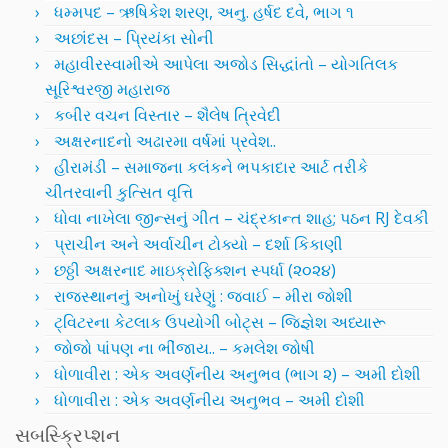
ધમ્મપદ – ઋષિકેશ શરણ, અનુ. હર્ષદ દવે, ભાગ ૧
અછાંદસ – પ્રિયંકા સોની
મહાવીરસ્વામીએ આપેલા અજોડ સિદ્ધાંતો – યોગતિલક
સૂરિશ્વરજી મહારાજ
કબીર વચન વિસ્તાર – શૈલેષ ત્રિવેદી
અક્ષરનાદનો અઢારમા વર્ષમાં પ્રવેશ..
હીરામંડી – સમાજના કલંકને ભપકાદાર આર્ટ તરીકે
ચીતરવાની કુત્સિત વૃત્તિ
ધોવા નાખેલા જીન્સનું ગીત – ચંદ્રકાન્ત શાહ; પઠન RJ દેવકી
પ્રાચીન અને અર્વાચીન ટોક્યો – દર્શા કિકાણી
છઠ્ઠી અક્ષરનાદ માઇક્રોફિક્શન સ્પર્ધા (૨૦૨૪)
રાજસ્થાનનું અનોખું ઘરેણું : જવાઈ – મીરા જોશી
ટ્વિટરના કેટલાક ઉપયોગી બોટ્સ – જિજ્ઞેશ અધ્યારૂ
જોજો પાંપણ ના ભીંજાય.. – કમલેશ જોષી
ધોળાવીરા : એક અવર્ણનીય અનુભવ (ભાગ ૨) – અમી દોશી
ધોળાવીરા : એક અવર્ણનીય અનુભવ – અમી દોશી
સબસ્ક્રિપ્શન