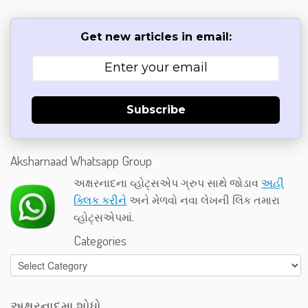
Get new articles in email:
Subscribe
Aksharnaad Whatsapp Group
અક્ષરનાદના વ્હોટ્સએપ ગ્રુપ સાથે જોડાવ
અહીં
ક્લિક કરીને
અને મેળવો નવા લેખની લિંક તમારા
વ્હોટ્સએપમાં.
Categories
Categories
અક્ષરનાદમા શોધો