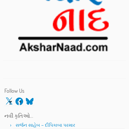
Follow Us
X
Facebook
Bluesky
નવી કૃતિઓ…
સર્જન સાહેબ – દીપિકાબા પરમાર