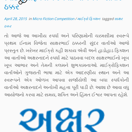
ઠક્કર
April 28, 2015
in
Micro Fiction Competition
/
માઈક્રો ફિક્શન
tagged
સાક્ષર
ઠક્કર
તો આજે આ આખીય સ્પર્ધા અને પરિણામોની ચરમસીમા સ્વરૂપે
પ્રથમ ઈનામ વિજેતા સાક્ષરભાઈ ઠક્કરની સુંદર વાર્તાઓ આજે
પ્રસ્તુત છે. ખરેખર માઈક્રો કહી શકાય એવી અને હાડોહાડ ફિક્શન
આ વાર્તાઓ અક્ષરનાદને સ્પર્ધા માટે પાઠવવા બદલ સાક્ષરભાઈનો ખૂબ
ખૂબ આભાર અને તેમની કલમને શુભકામનાઓ. માઈક્રોફિક્શન
વાર્તાઓને ગુજરાતી ભાષા માટે એક આદરણીય સ્થાન અને આ
સ્વરૂપને એક ઓળખ આપવા સર્જાયેલી આ બધા સ્પર્ધકોની
વાર્તાઓ અક્ષરનાદને અનોખી મહત્તા પૂરી પાડી છે. આશા છે આવા વધુ
આયોજનો કરવા માટે સમય, શક્તિ અને હિંમત ઈશ્વર આપતા રહેશે.