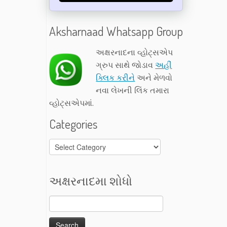
Aksharnaad Whatsapp Group
અક્ષરનાદના વ્હોટ્સએપ
ગ્રુપ સાથે જોડાવ
અહીં
ક્લિક કરીને
અને મેળવો
નવા લેખની લિંક તમારા
વ્હોટ્સએપમાં.
Categories
Categories
અક્ષરનાદમા શોધો