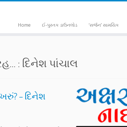
Home
ઈ-પુસ્તક ડાઉનલોડ
‘સર્જન’ સામયિક
... :
દિનેશ પાંચાલ
ખરું? – દિનેશ