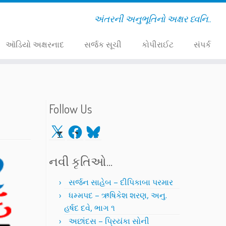
અંતરની અનુભૂતિનો અક્ષર ધ્વનિ..
ઑડિયો અક્ષરનાદ
સર્જક સૂચી
કોપીરાઈટ
સંપર્ક
Follow Us
X
Facebook
Bluesky
નવી કૃતિઓ…
સર્જન સાહેબ – દીપિકાબા પરમાર
ધમ્મપદ – ઋષિકેશ શરણ, અનુ.
હર્ષદ દવે, ભાગ ૧
અછાંદસ – પ્રિયંકા સોની