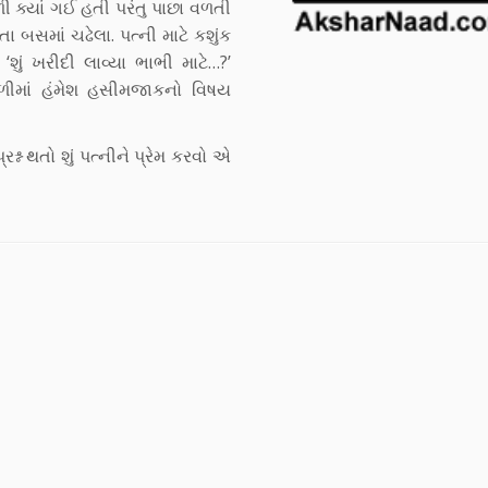
ી ક્યાં ગઈ હતી પરંતુ પાછા વળતી
બસમાં ચઢેલા. પત્ની માટે કશુંક
 ‘શું ખરીદી લાવ્યા ભાભી માટે…?’
ંડળીમાં હંમેશ હસીમજાકનો વિષય
્ન થતો શું પત્નીને પ્રેમ કરવો એ