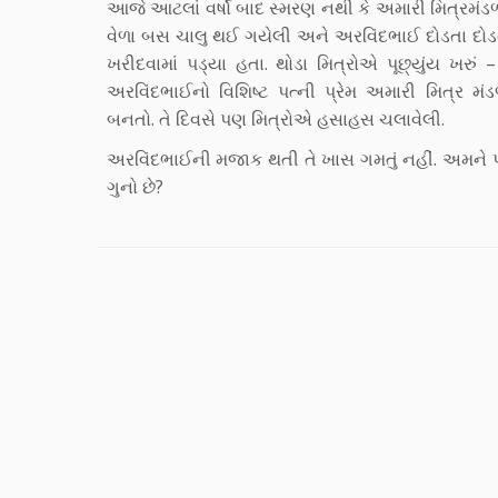
આજે આટલાં વર્ષો બાદ સ્મરણ નથી કે અમારી મિત્રમંડળ
વેળા બસ ચાલુ થઈ ગયેલી અને અરવિંદભાઈ દોડતા દોડતા 
ખરીદવામાં પડ્યા હતા. થોડા મિત્રોએ પૂછ્યુંય ખરું –
અરવિંદભાઈનો વિશિષ્ટ પત્ની પ્રેમ અમારી મિત્ર મ
બનતો. તે દિવસે પણ મિત્રોએ હસાહસ ચલાવેલી.
અરવિંદભાઈની મજાક થતી તે ખાસ ગમતું નહીં. અમને પ્રશ
ગુનો છે?