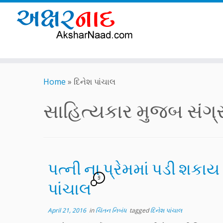
Skip
to
Home
»
દિનેશ પાંચાલ
content
સાહિત્યકાર મુજબ સંગ્રહ
પત્ની ના પ્રેમમાં પડી શકાય 
9
પાંચાલ
April 21, 2016
in
ચિંતન નિબંધ
tagged
દિનેશ પાંચાલ