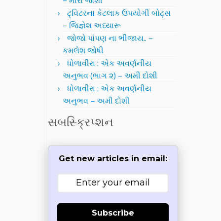
– મીરા જોશી
ટ્વિટરના કેટલાક ઉપયોગી બોટ્સ
– જિજ્ઞેશ અધ્યારૂ
જોજો પાંપણ ના ભીંજાય.. –
કમલેશ જોષી
ધોળાવીરા : એક અવર્ણનીય
અનુભવ (ભાગ ૨) – અમી દોશી
ધોળાવીરા : એક અવર્ણનીય
અનુભવ – અમી દોશી
સબસ્ક્રિપ્શન
Get new articles in email:
Subscribe