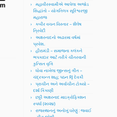
મહાવીરસ્વામીએ આપેલા અજોડ
સિદ્ધાંતો – યોગતિલક સૂરિશ્વરજી
મહારાજ
કબીર વચન વિસ્તાર – શૈલેષ
ત્રિવેદી
અક્ષરનાદનો અઢારમા વર્ષમાં
પ્રવેશ..
હીરામંડી – સમાજના કલંકને
ભપકાદાર આર્ટ તરીકે ચીતરવાની
કુત્સિત વૃત્તિ
ધોવા નાખેલા જીન્સનું ગીત –
ચંદ્રકાન્ત શાહ; પઠન RJ દેવકી
પ્રાચીન અને અર્વાચીન ટોક્યો –
દર્શા કિકાણી
છઠ્ઠી અક્ષરનાદ માઇક્રોફિક્શન
સ્પર્ધા (૨૦૨૪)
રાજસ્થાનનું અનોખું ઘરેણું : જવાઈ