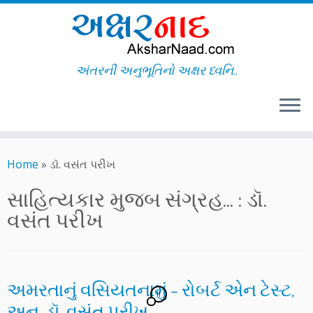
અંતરની અનુભૂતિનો અક્ષર ધ્વનિ..
Skip
to
Home
»
ડૉ. વસંત પરીખ
content
સાહિત્યકાર મુજબ સંગ્રહ... :
ડૉ.
વસંત પરીખ
અમરતાનું વસિયતનામું – રોબર્ટ એન ટેસ્ટ,
11
અનુ. ડૉ. વસંત પરીખ