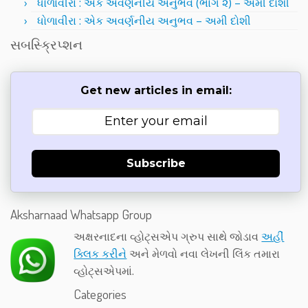
ધોળાવીરા : એક અવર્ણનીય અનુભવ (ભાગ ૨) – અમી દોશી
ધોળાવીરા : એક અવર્ણનીય અનુભવ – અમી દોશી
સબસ્ક્રિપ્શન
Get new articles in email:
Subscribe
Aksharnaad Whatsapp Group
અક્ષરનાદના વ્હોટ્સએપ ગ્રુપ સાથે જોડાવ
અહીં
ક્લિક કરીને
અને મેળવો નવા લેખની લિંક તમારા
વ્હોટ્સએપમાં.
Categories