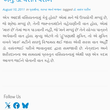
August 10, 2011
in
પ્રાર્થના, ગરબા અને ભજન
tagged
ડૉ. વસંત પરીખ
એક આદર્શ વસિયતનામું કેવું હોય? એમાં મને જે ઉપયોગી મળ્યું છે,
જે શ્રેષ્ઠ મળ્યું છે, તેની જરૂરતમંદોને વહેંચણીની વાત હોય, એમાં
‘મારું છે’ તેમાં ભાગ પાડવાની નહીં, જે ‘મને મળ્યું છે’ તેને યોગ્ય પાત્રને
અર્પવાની વાત હોય. મૃત્યુ એટલે તો ‘હું’પણાથી મુક્તિ, તો એ મુક્તિ
વખતે ‘મારું’ મટીને સઘળું વિશ્વમય થઈ જાય એવી સરસ વાત અહીઁ
ડૉ. વસંતભાઈ પરીખે ભાવાનુવાદ દ્વારા સમજાવી છે. નેત્રદાન અને
શરીરદાનના આ સમયમાં પ્રસ્તુત વસિયતનામું એથી પણ એક કદમ
આગળ જઈને પોતાની વાત કહે છે.
Follow Us
X
Facebook
Bluesky