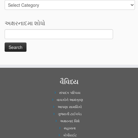
Categories
અક્ષરનાદમા શોધો
વૈવિધ્ય
સંપાદક પરિચય
વાચકોને આમંત્રણ
આપણા સામયિકો
ગુજરાતી ટાઈપપેડ
અક્ષરનાદ વિશે
સહાયતા
કોપીરાઈટ