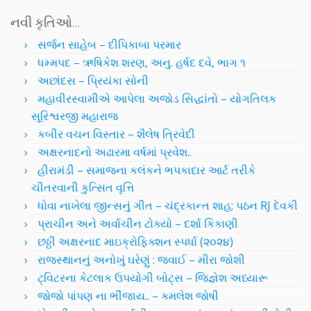
નવી કૃતિઓ…
સર્જન સાહેબ – દીપિકાબા પરમાર
ધમ્મપદ – ઋષિકેશ શરણ, અનુ. હર્ષદ દવે, ભાગ ૧
અછાંદસ – પ્રિયંકા સોની
મહાવીરસ્વામીએ આપેલા અજોડ સિદ્ધાંતો – યોગતિલક
સૂરિશ્વરજી મહારાજ
કબીર વચન વિસ્તાર – શૈલેષ ત્રિવેદી
અક્ષરનાદનો અઢારમા વર્ષમાં પ્રવેશ..
હીરામંડી – સમાજના કલંકને ભપકાદાર આર્ટ તરીકે
ચીતરવાની કુત્સિત વૃત્તિ
ધોવા નાખેલા જીન્સનું ગીત – ચંદ્રકાન્ત શાહ; પઠન RJ દેવકી
પ્રાચીન અને અર્વાચીન ટોક્યો – દર્શા કિકાણી
છઠ્ઠી અક્ષરનાદ માઇક્રોફિક્શન સ્પર્ધા (૨૦૨૪)
રાજસ્થાનનું અનોખું ઘરેણું : જવાઈ – મીરા જોશી
ટ્વિટરના કેટલાક ઉપયોગી બોટ્સ – જિજ્ઞેશ અધ્યારૂ
જોજો પાંપણ ના ભીંજાય.. – કમલેશ જોષી