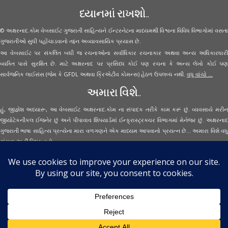
ધ્યાનમાં રાખશો..
© અક્ષરનાદ.કોમ વેબસાઈટ ગુજરાતી સાહિત્યને ઈન્ટરનેટના માધ્યમથી વિશ્વના વિવિધ વિભાગોમાં વસતા
ગુજરાતીઓ સુધી પહોંચાડવાનો તદ્દન અવ્યાવસાયિક પ્રયાસ છે.
આ વેબસાઈટ પર સંકલિત બધી જ રચનાઓના સર્વાધિકાર રચનાકાર અથવા અન્ય અધિકારધારી
વ્યક્તિ પાસે સુરક્ષિત છે. માટે અક્ષરનાદ પર પ્રસિધ્ધ કોઈ પણ રચના કે અન્ય લેખો કોઈ પણ
સાર્વજનિક લાઈસંસ (જેમ કે GFDL અથવા ક્રિએટીવ કોમન્સ) હેઠળ ઉપલબ્ધ નથી.
વધુ વાંચો ...
અમારા વિશે..
હું, જીજ્ઞેશ અધ્યારૂ, આ વેબસાઈટ અક્ષરનાદ.કોમ ના સંપાદક તરીકે કામ કરૂં છું. વ્યવસાયે મરીન
જીયોટેકનીકલ ઈજનેર છું અને પીપાવાવ શિપયાર્ડમાં ઈન્ફ્રાસ્ટ્રક્ચર વિભાગમાં મેનેજર છું. અક્ષરનાદ
ગુજરાતી ભાષા સાહિત્ય પ્રત્યેના મારા વળગણને એક માધ્યમ આપવાનો પ્રયત્ન છે... અમારા વિશે વધુ
વાંચવા
અહીં ક્લિક કરો...
Secured Site Assurance
· © 2026
Aksharnaad.com
By Jignesh Adhyaru ·
· All Rights Reserved ·