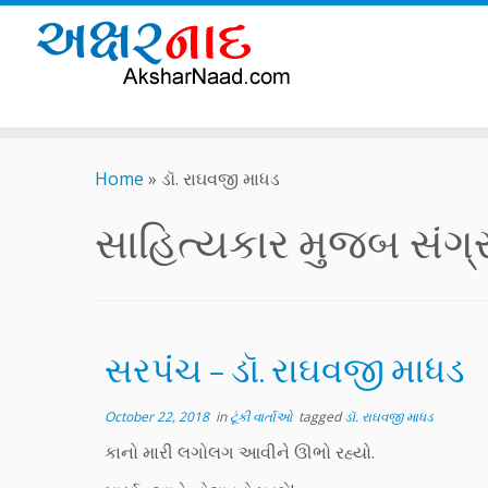
Skip
to
Home
»
ડૉ. રાઘવજી માધડ
content
સાહિત્યકાર મુજબ સંગ્રહ
સરપંંચ – ડૉ. રાઘવજી માધડ
October 22, 2018
in
ટૂંકી વાર્તાઓ
tagged
ડૉ. રાઘવજી માધડ
કાનો મારી લગોલગ આવીને ઊભો રહ્યો.