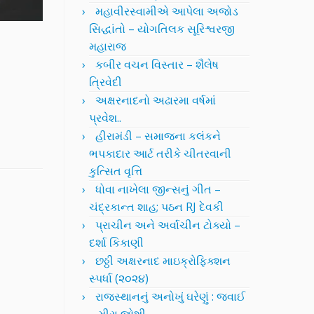
મહાવીરસ્વામીએ આપેલા અજોડ
સિદ્ધાંતો – યોગતિલક સૂરિશ્વરજી
મહારાજ
કબીર વચન વિસ્તાર – શૈલેષ
ત્રિવેદી
અક્ષરનાદનો અઢારમા વર્ષમાં
પ્રવેશ..
હીરામંડી – સમાજના કલંકને
ભપકાદાર આર્ટ તરીકે ચીતરવાની
કુત્સિત વૃત્તિ
ધોવા નાખેલા જીન્સનું ગીત –
ચંદ્રકાન્ત શાહ; પઠન RJ દેવકી
પ્રાચીન અને અર્વાચીન ટોક્યો –
દર્શા કિકાણી
છઠ્ઠી અક્ષરનાદ માઇક્રોફિક્શન
સ્પર્ધા (૨૦૨૪)
રાજસ્થાનનું અનોખું ઘરેણું : જવાઈ