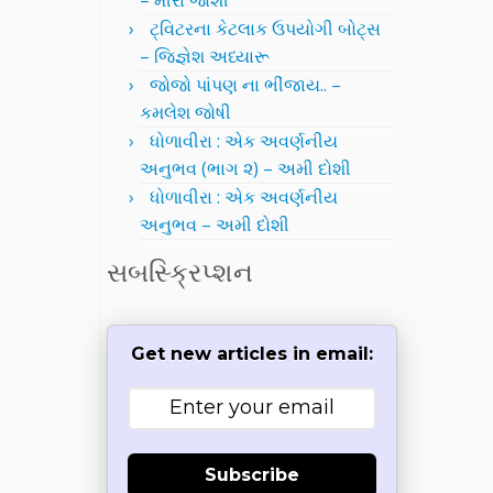
– મીરા જોશી
ટ્વિટરના કેટલાક ઉપયોગી બોટ્સ
– જિજ્ઞેશ અધ્યારૂ
જોજો પાંપણ ના ભીંજાય.. –
કમલેશ જોષી
ધોળાવીરા : એક અવર્ણનીય
અનુભવ (ભાગ ૨) – અમી દોશી
ધોળાવીરા : એક અવર્ણનીય
અનુભવ – અમી દોશી
સબસ્ક્રિપ્શન
Get new articles in email:
Subscribe