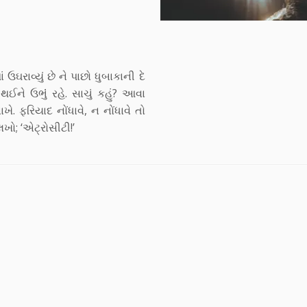
ઉઘરાવ્યું છે ને પાછો ધુબાકાની દે
થઈને ઉભુંં રહે. સાચું કહું? આવા
ખે. ફરિયાદ નોંધાવે, ન નોંધાવે તો
લખો; ‘એટ્રોસીટી!’