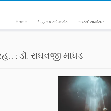
Home
ઈ-પુસ્તક ડાઉનલોડ
‘સર્જન’ સામયિક
... :
ડૉ. રાઘવજી માધડ