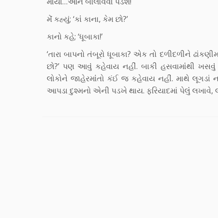
માર્યા…આને બોલાવવો પડશે!
મેંં કહ્યું; ‘કાંં કાના, કેમ છો?’
કાનો કહે; ‘ધૂબાકા!’
‘તારા બાપનો તંબૂરો ધૂબાકા? એક તો દળીદળીને ઢાંકણીમાં 
છો?’ પણ આવુંં કહેવાય નહીં. બાકી હસવામાંંથી ખસવુંં 
લોકોને જાહેરમાંંતો કંઈ જ કહેવાય નહીં. માથે લૂગડાં ના
આપડા દુશ્મનો એની પડખે થાય. ફરિયાદમાં પેલુંં લખાવે, 