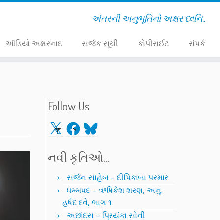
અંતરની અનુભૂતિનો અક્ષર ધ્વનિ..
ઑડિયો અક્ષરનાદ
સર્જક સૂચી
કોપીરાઈટ
સંપર્ક
Follow Us
X
Facebook
Bluesky
નવી કૃતિઓ…
સર્જન સાહેબ – દીપિકાબા પરમાર
ધમ્મપદ – ઋષિકેશ શરણ, અનુ.
હર્ષદ દવે, ભાગ ૧
અછાંદસ – પ્રિયંકા સોની