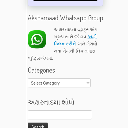
Aksharnaad Whatsapp Group
અક્ષરનાદના વ્હોટ્સએપ
ગ્રુપ સાથે જોડાવ
અહીં
ક્લિક કરીને
અને મેળવો
નવા લેખની લિંક તમારા
વ્હોટ્સએપમાં.
Categories
Categories
અક્ષરનાદમા શોધો