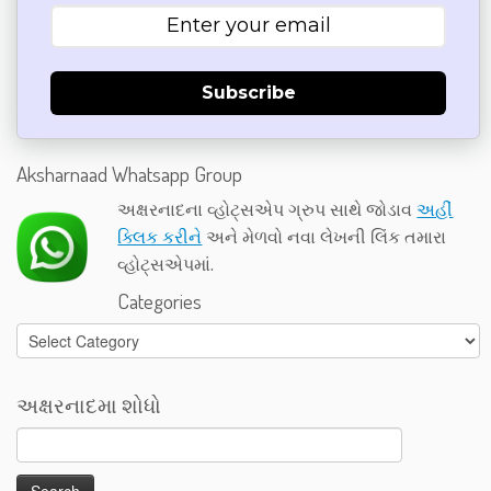
Subscribe
Aksharnaad Whatsapp Group
અક્ષરનાદના વ્હોટ્સએપ ગ્રુપ સાથે જોડાવ
અહીં
ક્લિક કરીને
અને મેળવો નવા લેખની લિંક તમારા
વ્હોટ્સએપમાં.
Categories
Categories
અક્ષરનાદમા શોધો