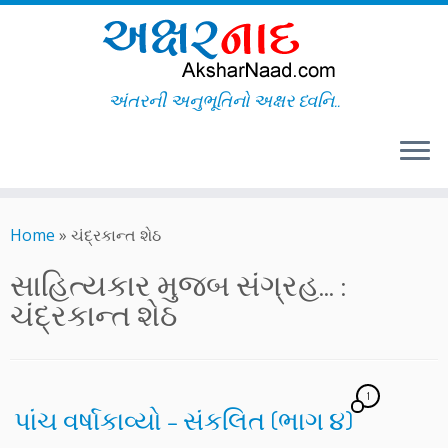
અંતરની અનુભૂતિનો અક્ષર ધ્વનિ..
Skip
to
Home
»
ચંદ્રકાન્ત શેઠ
content
સાહિત્યકાર મુજબ સંગ્રહ... :
ચંદ્રકાન્ત શેઠ
1
પાંચ વર્ષાકાવ્યો – સંકલિત (ભાગ ૪)