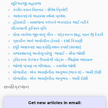
સૂરિશ્વરજી મહારાજ
કબીર વચન વિસ્તાર – શૈલેષ ત્રિવેદી
અક્ષરનાદનો અઢારમા વર્ષમાં પ્રવેશ..
હીરામંડી – સમાજના કલંકને ભપકાદાર આર્ટ તરીકે
ચીતરવાની કુત્સિત વૃત્તિ
ધોવા નાખેલા જીન્સનું ગીત – ચંદ્રકાન્ત શાહ; પઠન RJ દેવકી
પ્રાચીન અને અર્વાચીન ટોક્યો – દર્શા કિકાણી
છઠ્ઠી અક્ષરનાદ માઇક્રોફિક્શન સ્પર્ધા (૨૦૨૪)
રાજસ્થાનનું અનોખું ઘરેણું : જવાઈ – મીરા જોશી
ટ્વિટરના કેટલાક ઉપયોગી બોટ્સ – જિજ્ઞેશ અધ્યારૂ
જોજો પાંપણ ના ભીંજાય.. – કમલેશ જોષી
ધોળાવીરા : એક અવર્ણનીય અનુભવ (ભાગ ૨) – અમી દોશી
ધોળાવીરા : એક અવર્ણનીય અનુભવ – અમી દોશી
સબસ્ક્રિપ્શન
Get new articles in email: