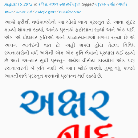
August 16, 2012
in
કવિતા, ગઝલ તથા સર્વ પદ્ય
tagged
ચંદ્રકાન્ત શેઠ
/
જયંત
પાઠક
/
મકરન્દ દવે
/
રાજેન્દ્ર શુક્લ
/
લાભશંકર ઠાકર
આજે ફરીથી વર્ષાકાવ્યોનો આ ચોથો ભાગ પ્રસ્તુત છે. આવા સુંદર
કાવ્યો શોધાતા રહ્યાં, અનેક પુસ્તકો ફંફોસાતા રહ્યાં અને એક પછી
એક એ ધોધમાર કૃતિઓ અને કાવ્યરચનાઓ મળતા રહ્યા છે એ
અલગ આનંદની વાત છે. અહીં શક્ય હોય તેટલા વિવિધ
રચનાકારોની વર્ષા અંગેની એક એક કૃતિ લેવાનો પ્રયાસ થઈ રહ્યો
છે અને અત્યાર સુધી પ્રસ્તુત થયેલ વીસેય કાવ્યોમાં એક પણ
રચનાકારની બે કૃતિ નથી એ આપ જોઈ શક્શો. હજુ વધુ કાવ્યો
આવતીકાલે પ્રસ્તુત કરવાનો પ્રયત્ન થઈ રહ્યો છે.