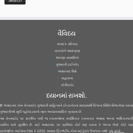
વૈવિધ્ય
સંપાદક પરિચય
વાચકોને આમંત્રણ
આપણા સામયિકો
ગુજરાતી ટાઈપપેડ
અક્ષરનાદ વિશે
સહાયતા
કોપીરાઈટ
ધ્યાનમાં રાખશો..
© અક્ષરનાદ.કોમ વેબસાઈટ ગુજરાતી સાહિત્યને ઈન્ટરનેટના માધ્યમથી વિશ્વના વિવિધ વિભાગોમાં વસતા
ગુજરાતીઓ સુધી પહોંચાડવાનો તદ્દન અવ્યાવસાયિક પ્રયાસ છે.
આ વેબસાઈટ પર સંકલિત બધી જ રચનાઓના સર્વાધિકાર રચનાકાર અથવા અન્ય અધિકારધારી
વ્યક્તિ પાસે સુરક્ષિત છે. માટે અક્ષરનાદ પર પ્રસિધ્ધ કોઈ પણ રચના કે અન્ય લેખો કોઈ પણ
સાર્વજનિક લાઈસંસ (જેમ કે GFDL અથવા ક્રિએટીવ કોમન્સ) હેઠળ ઉપલબ્ધ નથી.
વધુ વાંચો ...