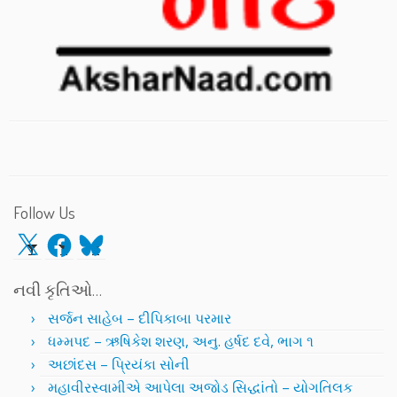
Follow Us
X
Facebook
Bluesky
નવી કૃતિઓ…
સર્જન સાહેબ – દીપિકાબા પરમાર
ધમ્મપદ – ઋષિકેશ શરણ, અનુ. હર્ષદ દવે, ભાગ ૧
અછાંદસ – પ્રિયંકા સોની
મહાવીરસ્વામીએ આપેલા અજોડ સિદ્ધાંતો – યોગતિલક